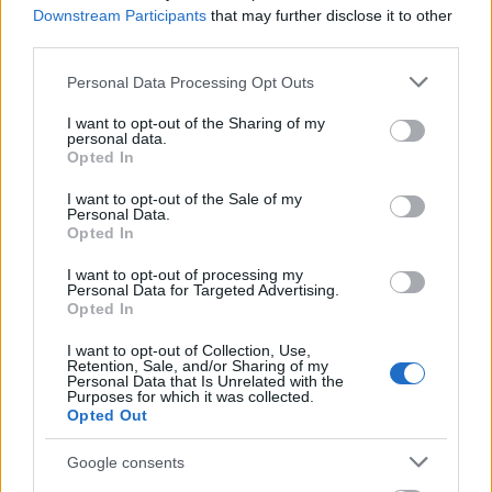
Downstream Participants
that may further disclose it to other
third parties.
Please note that this website/app uses one or more Google
Personal Data Processing Opt Outs
Címkék:
services and may gather and store information including but
repülés
videó
vlog
helikopter
kamov
ka 32
not limited to your visit or usage behaviour. You may click to
I want to opt-out of the Sharing of my
personal data.
grant or deny consent to Google and its third-party tags to
Opted In
use your data for below specified purposes in below Google
consent section.
I want to opt-out of the Sale of my
Ajánlott bejegyzések:
Personal Data.
Opted In
I want to opt-out of processing my
Personal Data for Targeted Advertising.
Ugye eljönnek a repülők?
Opted In
I want to opt-out of Collection, Use,
Retention, Sale, and/or Sharing of my
Personal Data that Is Unrelated with the
Purposes for which it was collected.
Este az Ínség-sziklánál
Opted Out
Google consents