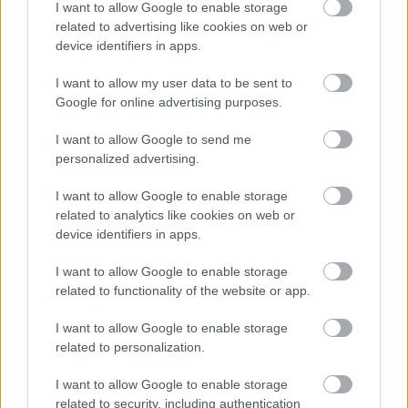
I want to allow Google to enable storage
"Kisvíz"
related to advertising like cookies on web or
device identifiers in apps.
I want to allow my user data to be sent to
Google for online advertising purposes.
Kő kövön, avagy megint telt ház volt a
"Margithíd-félszigeten"
I want to allow Google to send me
personalized advertising.
I want to allow Google to enable storage
related to analytics like cookies on web or
Balatoni retróvasárnap
device identifiers in apps.
I want to allow Google to enable storage
related to functionality of the website or app.
Szólj hozzá!
I want to allow Google to enable storage
related to personalization.
A hozzászóláshoz be kell lépned!
I want to allow Google to enable storage
related to security, including authentication