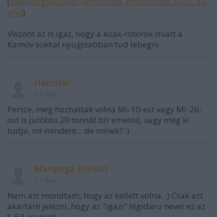
(
www.flugzeuginfo.net/acdata_php/acdata_ka32_en.
php
)
Viszont az is igaz, hogy a koax-rotorok miatt a
Kamov sokkal nyugisabban tud lebegni.
Hamster
17 éve
Persze, meg hozhattak volna Mi-10-est vagy Mi-26-
ost is (utóbbi 20 tonnát bír emelni), vagy még ki
tudja, mi mindent... de minek? :)
Manyizga (törölt)
17 éve
Nem azt mondtam, hogy az kellett volna. :) Csak azt
akartam jelezni, hogy az "igazi" légidaru nevet ez az
S-64-es viseli.