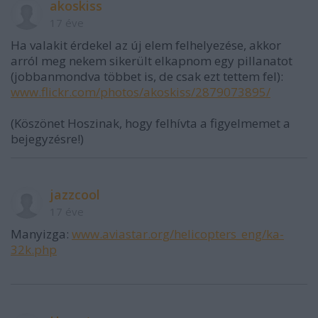
akoskiss
17 éve
Ha valakit érdekel az új elem felhelyezése, akkor
arról meg nekem sikerült elkapnom egy pillanatot
(jobbanmondva többet is, de csak ezt tettem fel):
www.flickr.com/photos/akoskiss/2879073895/
(Köszönet Hoszinak, hogy felhívta a figyelmemet a
bejegyzésre!)
jazzcool
17 éve
Manyizga:
www.aviastar.org/helicopters_eng/ka-
32k.php