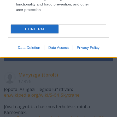
functionality and fraud prevention, and other
user protection.
CONFIRM
VAGY
Data Deletion
Data Access
Privacy Policy
Manyizga (törölt)
17 éve
Jópofa. Az igazi "légidaru" itt van:
en.wikipedia.org/wiki/S-64_Skycrane
Jóval nagyobb a hasznos terhelése, mint a
Kamovnak.