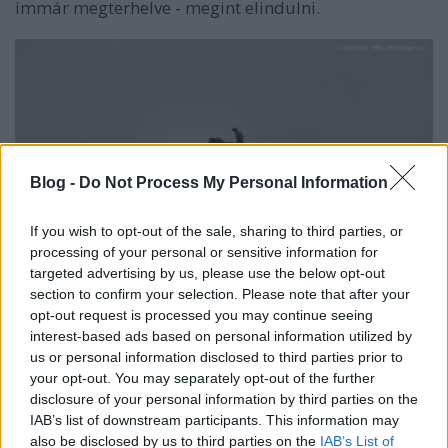
immár megterhelve - megint elindulni.
Blog -
Do Not Process My Personal Information
If you wish to opt-out of the sale, sharing to third parties, or
processing of your personal or sensitive information for
targeted advertising by us, please use the below opt-out
section to confirm your selection. Please note that after your
opt-out request is processed you may continue seeing
interest-based ads based on personal information utilized by
us or personal information disclosed to third parties prior to
your opt-out. You may separately opt-out of the further
A helikopteresek mellett nem szabad megfeledkezni
disclosure of your personal information by third parties on the
a tornyon dolgozó ipari alpinistákról sem: ők azok,
IAB’s list of downstream participants. This information may
akikkel semmi pénzért sem cseréltem volna :)
also be disclosed by us to third parties on the
IAB’s List of