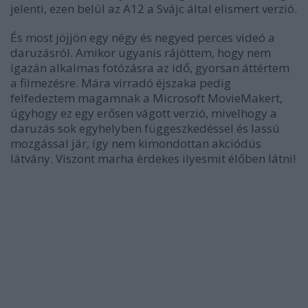
jelenti, ezen belül az A12 a Svájc által elismert verzió.
És most jöjjön egy négy és negyed perces videó a
daruzásról. Amikor ugyanis rájöttem, hogy nem
igazán alkalmas fotózásra az idő, gyorsan áttértem
a filmezésre. Mára virradó éjszaka pedig
felfedeztem magamnak a Microsoft MovieMakert,
úgyhogy ez egy erősen vágott verzió, mivelhogy a
daruzás sok egyhelyben függeszkedéssel és lassú
mozgással jár, így nem kimondottan akciódús
látvány. Viszont marha érdekes ilyesmit élőben látni!