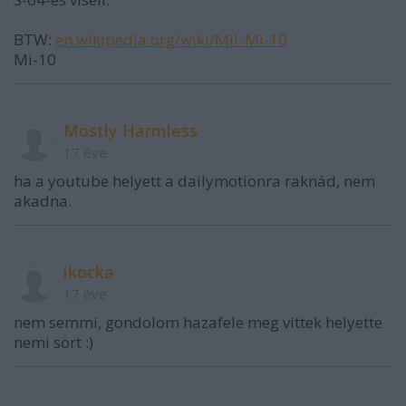
BTW:
en.wikipedia.org/wiki/Mil_Mi-10
Mi-10
Mostly Harmless
17 éve
ha a youtube helyett a dailymotionra raknád, nem
akadna.
ikocka
17 éve
nem semmi, gondolom hazafele meg vittek helyette
nemi sört :)