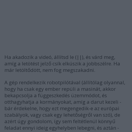
Ha akadozik a videó, állítsd le (||), és várd meg,
amíg a letötést jelző csík elkúszik a jobbszélre. Ha
már letöltődött, nem fog megszakadni.
A gép rendelkezik robotpilótával (állítólag olyannal,
hogy ha csak egy ember repüli a masinát, akkor
bekapcsolja a függeszkedés üzemmódot, és
otthagyhatja a kormányokat, amíg a darut kezeli -
bár érdekelne, hogy ezt megengedik-e az európai
szabályok, vagy csak egy lehetőségről van szó), de
azért úgy gondolom, így sem feltétlenül könnyű
feladat ennyi ideig egyhelyben lebegni, és aztán -