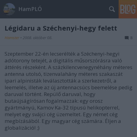
HamPLÓ
Légidaru a Széchenyi-hegy felett
Hamster
•
2008. október 08.
8
Szeptember 22-én lecserélték a Széchenyi-hegyi
adótorony tetejét, a digitális műsorszórásra való
áttérés részeként. A százkilencvenegynéhány méteres
antenna utolsó, tizenvalahány méteres szakaszát
ipari alpinisták leválasztották a szerkezetről, a
leemelés, illetve az új antennacsúcs beemelése pedig
daruval történt. Repülő daruval, hogy
butaújságírósan fogalmazzak: egy orosz
gyártmányú, Kamov Ka-32 típusú helikopterrel,
melyet egy svájci cég üzemeltet.
Egy német cég
megbízásából. Egy magyar cég számára. Éljen a
globalizáció! ;)