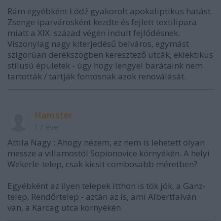
Rám egyébként Łódź gyakorolt apokaliptikus hatást.
Zsenge iparvárosként kezdte és fejlett textilipara
miatt a XIX. század végén indult fejlődésnek.
Viszonylag nagy kiterjedésű belváros, egymást
szigorúan derékszögben keresztező utcák, eklektikus
stílusú épületek - úgy hogy lengyel barátaink nem
tartották / tartják fontosnak azok renoválását.
Hamster
17 éve
Attila Nagy : Ahogy nézem, ez nem is lehetett olyan
messze a villamostól Sopionovice környékén. A helyi
Wekerle-telep, csak kicsit combosabb méretben?
Egyébként az ilyen telepek itthon is tök jók, a Ganz-
telep, Rendőrtelep - aztán az is, ami Albertfalván
van, a Karcag utca környékén.