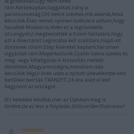
le,gondolván,úgy nem lőnek
rám.Körbekaptak,faggattak,irány a
parancsnokság.Ott ízekre szedtek,mit akarok,hová
készülök.Ékes német nyelven tudtukra adtam,hogy
hazafelé Miskolcra,lévén ez a legrövidebb
út.Lengyelül megbeszélték a fülem hallatára,hogy
ezt a diverzánst Legnicába kell szállítani,majd ott
döntenek rólam.Szép kiséretet kaptam,hároman
vigyáztak rám.Megérkeztünk.Újabb ízekre szedés és
meg- vagy kihallgatás.A kiutasítás mellett
döntöttek,Magyarországra,mondtam oda
készülök.Végül órák után a nyitott útlevelembe öles
betűkkel beírták:TRANZYT,24 óra alatt el kell
hagynom az országot...
(Ez hetekkel később,már az Újévben meg is
történt,de ez lesz a folytatás.)Stílszerűen:Dobranoc!
Hamster