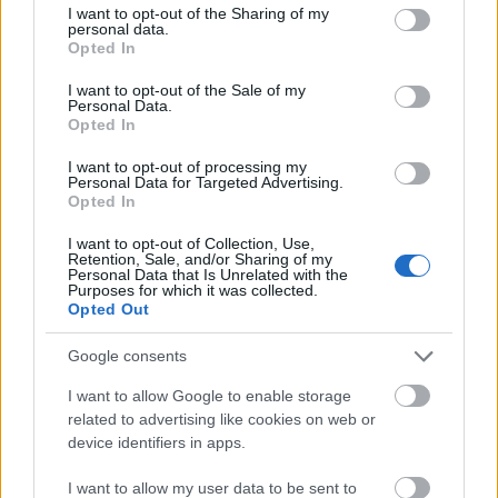
not limited to your visit or usage behaviour. You may click to
I want to opt-out of the Sharing of my
personal data.
grant or deny consent to Google and its third-party tags to
Szöged
Opted In
use your data for below specified purposes in below Google
consent section.
I want to opt-out of the Sale of my
Personal Data.
Opted In
Katamaránok kavargása
I want to opt-out of processing my
Personal Data for Targeted Advertising.
Opted In
I want to opt-out of Collection, Use,
Retention, Sale, and/or Sharing of my
Personal Data that Is Unrelated with the
Fényvillamosozás Pozsonyban
Purposes for which it was collected.
Opted Out
Google consents
I want to allow Google to enable storage
Szólj hozzá!
related to advertising like cookies on web or
A hozzászóláshoz be kell lépned!
device identifiers in apps.
I want to allow my user data to be sent to