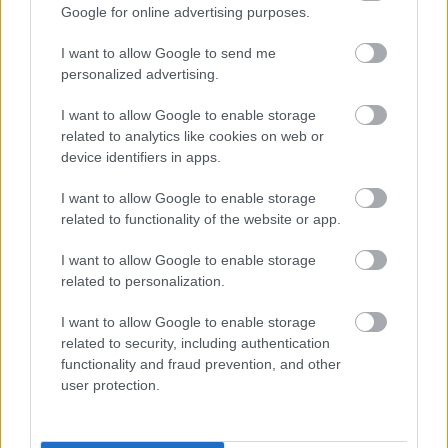
Google for online advertising purposes.
I want to allow Google to send me
personalized advertising.
I want to allow Google to enable storage
related to analytics like cookies on web or
VAGY
device identifiers in apps.
I want to allow Google to enable storage
related to functionality of the website or app.
I want to allow Google to enable storage
related to personalization.
jazzcool
17 éve
I want to allow Google to enable storage
related to security, including authentication
remélem hamar eljutsz újra Gliwicébe, hogy onnan
functionality and fraud prevention, and other
meg a zürichi élményeket tedd közzé:-)))
user protection.