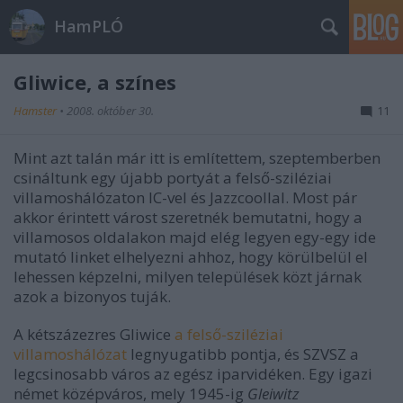
HamPLÓ
Gliwice, a színes
Hamster
•
2008. október 30.
11
Mint azt talán már itt is említettem, szeptemberben
csináltunk egy újabb portyát a felső-sziléziai
villamoshálózaton IC-vel és Jazzcoollal. Most pár
akkor érintett várost szeretnék bemutatni, hogy a
villamosos oldalakon majd elég legyen egy-egy ide
mutató linket elhelyezni ahhoz, hogy körülbelül el
lehessen képzelni, milyen települések közt járnak
azok a bizonyos tuják.
A kétszázezres Gliwice
a felső-sziléziai
villamoshálózat
legnyugatibb pontja, és SZVSZ a
legcsinosabb város az egész iparvidéken. Egy igazi
német középváros, mely 1945-ig
Gleiwitz