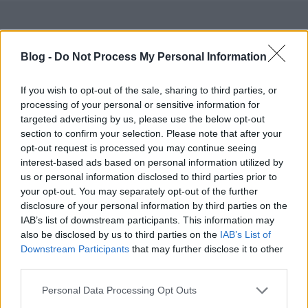
Címkék:
utazás
képek
villamos
lengyelország
gliwice
felső
Blog -
Do Not Process My Personal Information
szilézia villamos
felső-szilézia
If you wish to opt-out of the sale, sharing to third parties, or
processing of your personal or sensitive information for
targeted advertising by us, please use the below opt-out
section to confirm your selection. Please note that after your
Ajánlott bejegyzések:
opt-out request is processed you may continue seeing
interest-based ads based on personal information utilized by
us or personal information disclosed to third parties prior to
Amit még idejében elcsíptem: klasszikus
your opt-out. You may separately opt-out of the further
típusok és vonalak utolsó évei
disclosure of your personal information by third parties on the
IAB’s list of downstream participants. This information may
also be disclosed by us to third parties on the
IAB’s List of
Downstream Participants
that may further disclose it to other
Pozsonyi kifli, akarom mondani
third parties.
kiruccanás
Please note that this website/app uses one or more Google
Personal Data Processing Opt Outs
services and may gather and store information including but