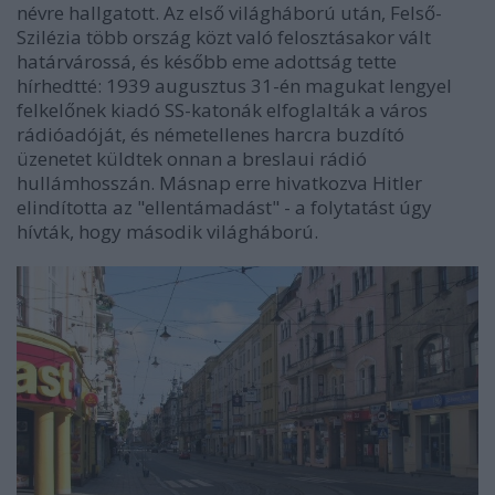
névre hallgatott. Az első világháború után, Felső-
Szilézia több ország közt való felosztásakor vált
határvárossá, és később eme adottság tette
hírhedtté: 1939 augusztus 31-én magukat lengyel
felkelőnek kiadó SS-katonák elfoglalták a város
rádióadóját, és németellenes harcra buzdító
üzenetet küldtek onnan a breslaui rádió
hullámhosszán. Másnap erre hivatkozva Hitler
elindította az "ellentámadást" - a folytatást úgy
hívták, hogy második világháború.