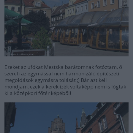
Ezeket az ufókat Mestska barátomnak fotóztam, ő
szereti az egymással nem harmonizáló építészeti
megoldások egymásra tolását ;) Bár azt kell
mondjam, ezek a kerek izék voltaképp nem is lógtak
ki a középkori főtér képéből!