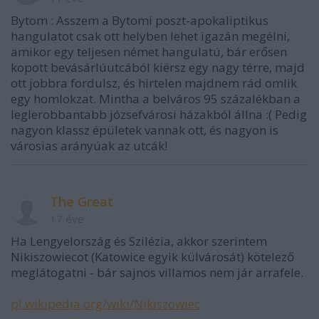
Bytom : Asszem a Bytomi poszt-apokaliptikus
hangulatot csak ott helyben lehet igazán megélni,
amikor egy teljesen német hangulatú, bár erősen
kopott bevásárlúutcából kiérsz egy nagy térre, majd
ott jobbra fordulsz, és hirtelen majdnem rád omlik
egy homlokzat. Mintha a belváros 95 százalékban a
leglerobbantabb józsefvárosi házakból állna :( Pedig
nagyon klassz épületek vannak ott, és nagyon is
városias arányúak az utcák!
The Great
17 éve
Ha Lengyelország és Szilézia, akkor szerintem
Nikiszowiecot (Katowice egyik külvárosát) kötelező
meglátogatni - bár sajnos villamos nem jár arrafele.
pl.wikipedia.org/wiki/Nikiszowiec