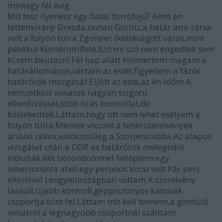
mintegy fél évig.
Mit tesz ilyenkor egy fiatal forrófejű? Amit én
tettem,irány Dresda,onnan Görlitz,a határ ami zárva
volt a folyón túlra Zgorelec (kettévágott város,mint
például Komárom)felé.Szó mi szó nem engedtek sem
ki,sem beutazni.Fél nap alatt kiismertem magam a
határállomáson,vártam az estét,figyeltem a fázós
határőrök mozgását.Eljött az este,az én időm.A
nemzetközi vonatok nagyon szigorú
ellenőrzéssel,több órás kontrollal,de
közlekedtek.Láttam,hogy ott nem lehet esélyem a
folyón túlra.Mentek viszont a teherszerelvények
árúval rakva,valószinűleg a Szovjetúnióba.Az alapos
vizsgálat után a DDR-es határőrök melegedni
indultak.Két böröndömmel felléptem egy
tehervonatra ahol egy peronos kocsi volt.Pár perc
elteltével Lengyelországban voltam.A szerelvény
lassult,újabb kontroll,géppisztolyos katonák
csoportja tünt fel.Láttam mit kell tennem,a gördülő
vonatról a legnagyobb csoportnál szálltam