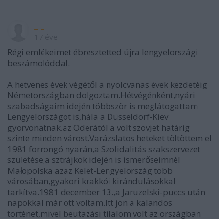
_ _
17 éve
Régi emlékeimet ébresztetted újra lengyelországi
beszámolóddal.
A hetvenes évek végétől a nyolcvanas évek kezdetéig
Németországban dolgoztam.Hétvégénként,nyári
szabadságaim idején többször is meglátogattam
Lengyelországot is,hála a Düsseldorf-Kiev
gyorvonatnak,az Oderától a volt szovjet határig
szinte minden várost.Varázslatos heteket töltöttem el
1981 forrongó nyarán,a Szolidalitás szakszervezet
születése,a sztrájkok idején is ismerőseimnél
Małopolska azaz Kelet-Lengyelország több
városában,gyakori krakkói kirándulásokkal
tarkítva.1981 december 13.,a Jaruzelski-puccs után
napokkal már ott voltam.Itt jön a kalandos
történet,mivel beutazási tilalom volt az országban