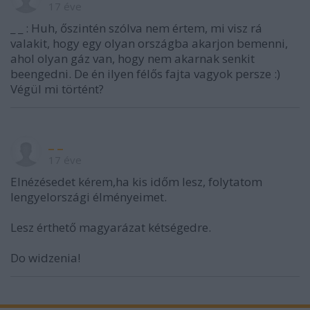
17 éve
_ _ : Huh, őszintén szólva nem értem, mi visz rá
valakit, hogy egy olyan országba akarjon bemenni,
ahol olyan gáz van, hogy nem akarnak senkit
beengedni. De én ilyen félős fajta vagyok persze :)
Végül mi történt?
_ _
17 éve
Elnézésedet kérem,ha kis időm lesz, folytatom
lengyelországi élményeimet.
Lesz érthető magyarázat kétségedre.
Do widzenia!