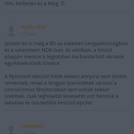
Hm, belterjes ez a blog :D
nyelv-ész
17 éve
Jártam én is még a 80-as években Lengyelországban
és a valamikori NDK-ban, és valóban, a fotóid
alapján messze a legjobban karbantartott városok
egyikének tűnik Gliwice.
A Bytomról készült fotók nekem annyira nem tűntek
rémesnek, mivel a lengyel iparvidékek városai a
szocializmus fénykorában sem voltak sokkal
szebbek, csak legfeljebb kevesebb volt bennük a
lakatlan és összedűlni készülő épület.
Hamster
17 éve