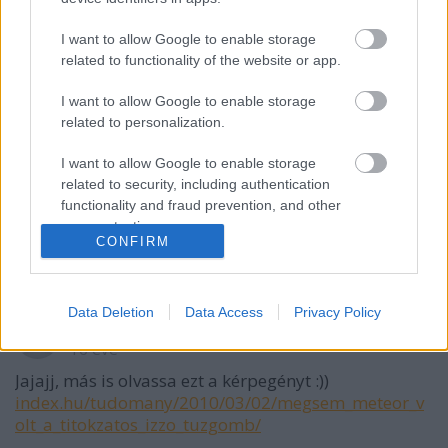
Hamster
I want to allow Google to enable storage
16 éve
related to functionality of the website or app.
@OkoskaTo:rp
: Jaja, régen volt már a tegnap, amikor
I want to allow Google to enable storage
utoljára felkerült új kocka :D
related to personalization.
I want to allow Google to enable storage
related to security, including authentication
Rocko-
functionality and fraud prevention, and other
16 éve
user protection.
CONFIRM
@Hamster
: az ma már a tegnap tegnapja! :)
Data Deletion
Data Access
Privacy Policy
Hamster
16 éve
Jajajj, más is olvassa ezt a kérpegényt :))
index.hu/tudomany/2010/03/02/megsem_meteor_v
olt_a_titokzatos_izzo_tuzgomb/