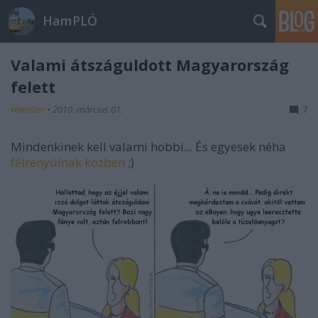
HamPLÓ
Valami átszáguldott Magyarország
felett
Hamster
•
2010. március 01.
7
Mindenkinek kell valami hobbi... És egyesek néha
félrenyúlnak közben
;)