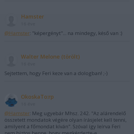
Hamster
16 éve
@Hamster
: "képergényt"... na mindegy, késő van :)
Walter Melone (törölt)
16 éve
Sejtettem, hogy Feri keze van a dologban! ;-)
OkoskaTo:rp
16 éve
@Hamster
: Meg ugyebár Mhsz. 242. "Az alárendelő
összetett mondatok végére olyan írásjelet kell tenni,
amilyent a főmondat kíván". Szóval így leírva Feri
nem biztos benne, hogy megkérdezte-e.