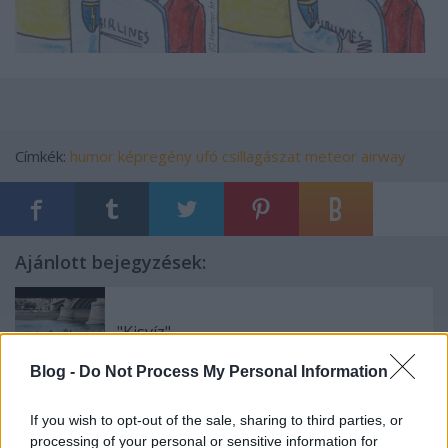
Címkék:
humor
képregény
ufó
csillagászat
meteor
airway
Ajánlott bejegyzések:
"Kisvíz"
Blog -
Do Not Process My Personal Information
If you wish to opt-out of the sale, sharing to third parties, or
Van, aki szereti a buszokat? Itt van
processing of your personal or sensitive information for
hatszáz régi Ikarus a Balaton-felvidékről!