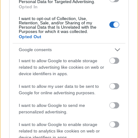
A hozzászóláshoz be kell lépned!
Personal Data for Targeted Advertising.
Opted In
I want to opt-out of Collection, Use,
Retention, Sale, and/or Sharing of my
Personal Data that Is Unrelated with the
Purposes for which it was collected.
Opted Out
Google consents
I want to allow Google to enable storage
VAGY
related to advertising like cookies on web or
device identifiers in apps.
I want to allow my user data to be sent to
Google for online advertising purposes.
I want to allow Google to send me
OkoskaTo:rp
personalized advertising.
16 éve
Hurrá, hogy van újra Égitársaság! :)
I want to allow Google to enable storage
related to analytics like cookies on web or
device identifiers in apps.