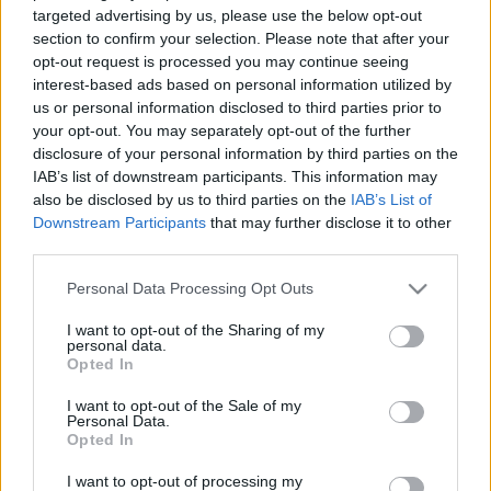
targeted advertising by us, please use the below opt-out
section to confirm your selection. Please note that after your
opt-out request is processed you may continue seeing
interest-based ads based on personal information utilized by
Polonez: több, mint újraöltöztetett
us or personal information disclosed to third parties prior to
Nagypolszki?
your opt-out. You may separately opt-out of the further
disclosure of your personal information by third parties on the
IAB’s list of downstream participants. This information may
also be disclosed by us to third parties on the
IAB’s List of
A "Jókai" Tihanyban
Downstream Participants
that may further disclose it to other
third parties.
Please note that this website/app uses one or more Google
Personal Data Processing Opt Outs
services and may gather and store information including but
Klasszikus az apátság alatt: a "Jókai"
not limited to your visit or usage behaviour. You may click to
I want to opt-out of the Sharing of my
nosztalgiahajó érkezik Tihanyba
personal data.
grant or deny consent to Google and its third-party tags to
Opted In
use your data for below specified purposes in below Google
consent section.
I want to opt-out of the Sale of my
Personal Data.
Opted In
Szólj hozzá!
I want to opt-out of processing my