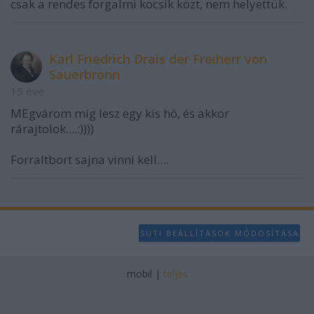
csak a rendes forgalmi kocsik közt, nem helyettük.
Karl Friedrich Drais der Freiherr von
Sauerbronn
15 éve
MEgvárom míg lesz egy kis hó, és akkor
rárajtolok....:))))
Forraltbort sajna vinni kell....
SÜTI BEÁLLÍTÁSOK MÓDOSÍTÁSA
mobil
|
teljes