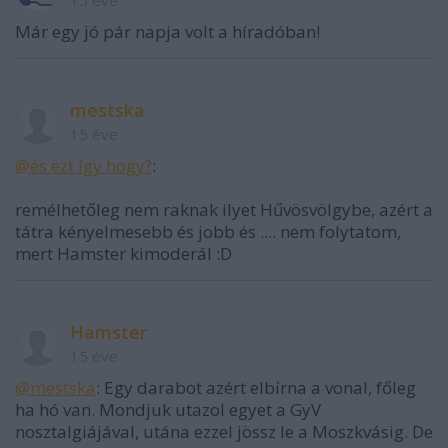
15 éve
Már egy jó pár napja volt a híradóban!
mestska
15 éve
@és ezt így hogy?
:
remélhetőleg nem raknak ilyet Hűvösvölgybe, azért a
tátra kényelmesebb és jobb és .... nem folytatom,
mert Hamster kimoderál :D
Hamster
15 éve
@mestska
: Egy darabot azért elbírna a vonal, főleg
ha hó van. Mondjuk utazol egyet a GyV
nosztalgiájával, utána ezzel jössz le a Moszkvásig. De