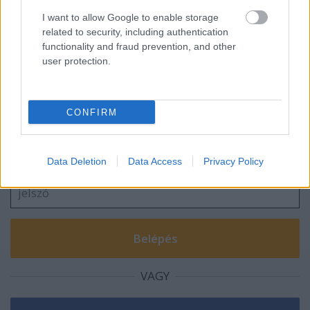
I want to allow Google to enable storage
Sárgaláz
related to security, including authentication
functionality and fraud prevention, and other
user protection.
Szólj hozzá!
CONFIRM
A hozzászóláshoz be kell lépned!
Data Deletion
Data Access
Privacy Policy
VAGY