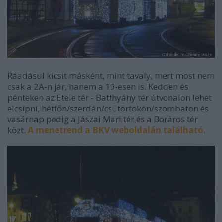
Ráadásul kicsit másként, mint tavaly, mert most nem
csak a 2A-n jár, hanem a 19-esen is. Kedden és
pénteken az Etele tér - Batthyány tér útvonalon lehet
elcsípni, hétfőn/szerdán/csütörtökön/szombaton és
vasárnap pedig a Jászai Mari tér és a Boráros tér
közt.
A menetrend a BKV weboldalán található.