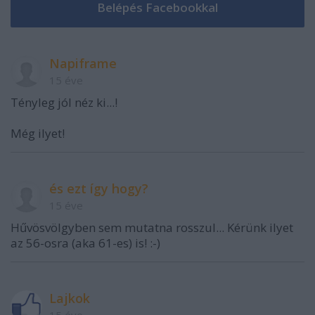
Napiframe
15 éve
Tényleg jól néz ki...!
Még ilyet!
és ezt így hogy?
15 éve
Hűvösvölgyben sem mutatna rosszul... Kérünk ilyet
az 56-osra (aka 61-es) is! :-)
Lajkok