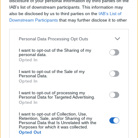
disclosure of your personal information by third parties on the
IAB’s list of downstream participants. This information may
also be disclosed by us to third parties on the
IAB’s List of
Downstream Participants
that may further disclose it to other
third parties.
Please note that this website/app uses one or more Google
Personal Data Processing Opt Outs
services and may gather and store information including but
not limited to your visit or usage behaviour. You may click to
I want to opt-out of the Sharing of my
Nekem már tényleg csak az hiányzik, hogy forró teát
personal data.
grant or deny consent to Google and its third-party tags to
vagy forralt bort is lehessen kapni rajta, mint
a
Opted In
use your data for below specified purposes in below Google
német karácsonyi villamosokon
:)
consent section.
I want to opt-out of the Sale of my
Personal Data.
Opted In
I want to opt-out of processing my
Personal Data for Targeted Advertising.
Címkék:
budapest
bkv
képek
villamos
uv
díszkivilágítás
Opted In
nosztalgiavillamos
city lights
I want to opt-out of Collection, Use,
Retention, Sale, and/or Sharing of my
Personal Data that Is Unrelated with the
Purposes for which it was collected.
Opted Out