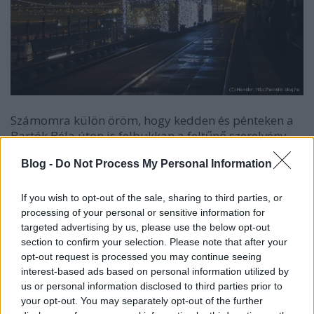
Számomra külön öröm, hogy kedden és pénteken a
Bartók Béla úton is felbukkan a feltűnő szerelvény,
mert marha jól néz ki a világító villamos a szépen
Blog -
Do Not Process My Personal Information
díszkivilágított kerületi főútvonalon!
If you wish to opt-out of the sale, sharing to third parties, or
processing of your personal or sensitive information for
targeted advertising by us, please use the below opt-out
section to confirm your selection. Please note that after your
opt-out request is processed you may continue seeing
interest-based ads based on personal information utilized by
us or personal information disclosed to third parties prior to
your opt-out. You may separately opt-out of the further