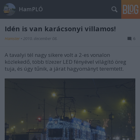
HamPLÓ
Idén is van karácsonyi villamos!
Hamster
•
2010. december 08.
6
A tavalyi tél nagy sikere volt a 2-es vonalon
közlekedő, több tízezer LED fényével világító öreg
tuja, és úgy tűnik, a járat hagyományt teremtett.