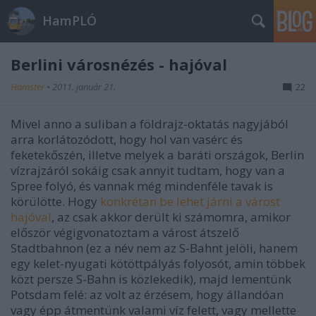
HamPLÓ
Berlini városnézés - hajóval
Hamster
•
2011. január 21.
22
Mivel anno a suliban a földrajz-oktatás nagyjából
arra korlátozódott, hogy hol van vasérc és
feketekőszén, illetve melyek a baráti országok, Berlin
vízrajzáról sokáig csak annyit tudtam, hogy van a
Spree folyó, és vannak még mindenféle tavak is
körülötte. Hogy
konkrétan be lehet járni a várost
hajóval
, az csak akkor derült ki számomra, amikor
először végigvonatoztam a várost átszelő
Stadtbahnon (ez a név nem az S-Bahnt jelöli, hanem
egy kelet-nyugati kötöttpályás folyosót, amin többek
közt persze S-Bahn is közlekedik), majd lementünk
Potsdam felé: az volt az érzésem, hogy állandóan
vagy épp átmentünk valami víz felett, vagy mellette