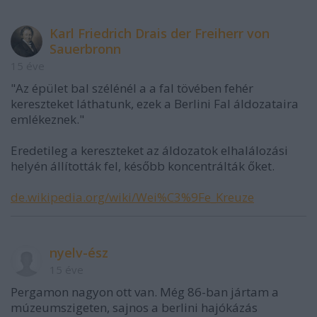
Karl Friedrich Drais der Freiherr von
Sauerbronn
15 éve
"Az épület bal szélénél a a fal tövében fehér
kereszteket láthatunk, ezek a Berlini Fal áldozataira
emlékeznek."
Eredetileg a kereszteket az áldozatok elhalálozási
helyén állították fel, később koncentrálták őket.
de.wikipedia.org/wiki/Wei%C3%9Fe_Kreuze
nyelv-ész
15 éve
Pergamon nagyon ott van. Még 86-ban jártam a
múzeumszigeten, sajnos a berlini hajókázás