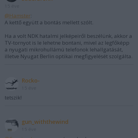
15 éve
@Hamster
:
A kettő együtt a bontás mellett szólt.
Ha a volt NDK hatalmi jelképeiről beszélünk, akkor a
TV-tornyot is le lehetne bontani, mivel az legfőképp
a nyugati mikrohullámú telefonok lehallgatását,
illetve Nyugat Berlin optikai megfigyelését szolgálta.
Rocko-
15 éve
tetszik!
gun_withthewind
15 éve