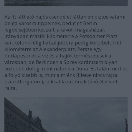
Az itt látható hajós csendélet láttán én biztos valami
belga városra tippelnék, pedig ez Berlin
legbelsejében készült: a távoli magasházak
irányában másfél kilométerre a Potsdamer Platz
van, tőlünk félig háttal jobbra pedig körülbelül fél
kilométerre az Alexanderplatz. Persze egy
budapestinek a víz és a hajók természetesek a
városban, de Berlinben a Spree korántsem olyan
központi dolog, mint nálunk a Duna. És talán mert ez
a folyó kisebb is, mint a miénk (illetve nincs rajta
tranzitforgalom), sokkal lazábbnak tűnő élet volt
rajta.