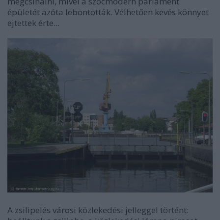
megcsinálni, mivel a szocmodern parlament
épületét azóta lebontották. Vélhetően kevés könnyet
ejtettek érte...
A zsilipelés városi közlekedési jelleggel történt: