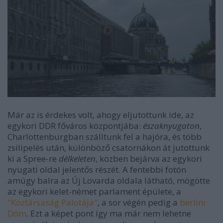
Már az is érdekes volt, ahogy eljutottunk ide, az
egykori DDR főváros központjába:
északnyugaton
,
Charlottenburgban szálltunk fel a hajóra, és több
zsilipelés után, különböző csatornákon át jutottunk
ki a Spree-re
délkeleten
, közben bejárva az egykori
nyugati oldal jelentős részét. A fentebbi fotón
amúgy balra az Új Lovarda oldala látható, mögötte
az egykori kelet-német parlament épülete, a
"Köztársaság Palotája"
, a sor végén pedig a
berlini
Dóm
. Ezt a képet pont így ma már nem lehetne