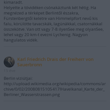
kimaradt.
Helyette a tóvidéken csónakáztunk két hétig. Ha
megnézed a térképet Berlintől északra,
Fürstenbergtől keletre van Himmelpfort nevű kis
falu, körülötte tavacskák, lagúnákkal, csatornákkal
összekötve. Van ott vagy 7-8 ilyenSee meg olyanSee,
lehet vagy 20 km-t evezni Lychenig. Nagyon
hangulatos vidék.
Karl Friedrich Drais der Freiherr von
Sauerbronn
15 éve
Berlin viziútjai:
http://upload.wikimedia.org/wikipedia/commons/ar
chive/0/02/20080815105417!Havelkanal_Karte_der_
Berliner_Wasserstrassen.png