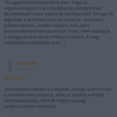
"Az egyébként milyen béna már, hogy az
ingatlanmagazin.com trackbackel mindenhová "
Mindenhová? Hova máshová trackbackelt? Amúgy itt
legalább a témához tartozik a linkjük, azt sokkal
jobban utálom, amikor valakik csak azért
beletrackbackelnek valami tök mást, mert mondjuk
a bejegyzés kint van az Index címlapon, ő meg
reklámparazitáskodni akar :-/
mestska
15 éve
@Hamster
:
urbanistán is láttam a linkjüket. Amúgy azért szúrja
a szemem (nem annyira, mint az általad említett
reklámparazita), mert ők mégiscsak egy
professzionális weboldal....