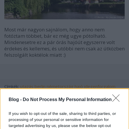
Most már nagyon sajnálom, hogy anno nem
fotóztam többet, bár ez még ugye pótolható.
Mindenesetre ez a pár órás hajóút egyszerre volt
érdekes és kellemes, és utóbbi nem csak az útközben
felszolgált koktélok miatt :)
Címkék:
utazás
berlin
németország
hajó
idegenforgalom
berlini fal
Blog -
Do Not Process My Personal Information
If you wish to opt-out of the sale, sharing to third parties, or
processing of your personal or sensitive information for
Ajánlott bejegyzések:
targeted advertising by us, please use the below opt-out