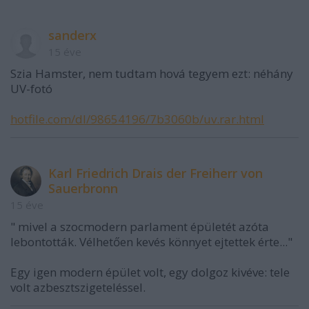
sanderx
15 éve
Szia Hamster, nem tudtam hová tegyem ezt: néhány
UV-fotó
hotfile.com/dl/98654196/7b3060b/uv.rar.html
Karl Friedrich Drais der Freiherr von
Sauerbronn
15 éve
" mivel a szocmodern parlament épületét azóta
lebontották. Vélhetően kevés könnyet ejtettek érte..."
Egy igen modern épület volt, egy dolgoz kivéve: tele
volt azbesztszigeteléssel.