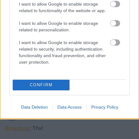
I want to allow Google to enable storage
related to functionality of the website or app.
mestska
I want to allow Google to enable storage
15 éve
related to personalization.
gigalájk :)
I want to allow Google to enable storage
related to security, including authentication
functionality and fraud prevention, and other
mestska
user protection.
15 éve
Az egyébként milyen béna már, hogy az
CONFIRM
ingatlanmagazin.com trackbackel mindenhová :)
Data Deletion
Data Access
Privacy Policy
Hamster
15 éve
@mestska
: Thx!