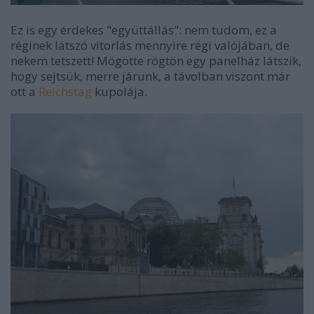
Ez is egy érdekes "együttállás": nem tudom, ez a
réginek látszó vitorlás mennyire régi valójában, de
nekem tetszett! Mögötte rögtön egy panelház látszik,
hogy sejtsük, merre járunk, a távolban viszont már
ott a
Reichstag
kupolája.