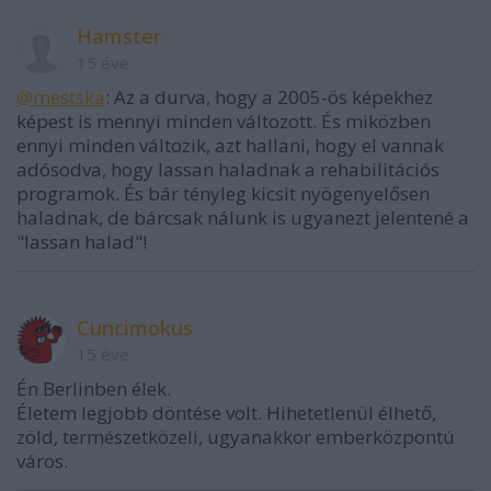
Hamster
15 éve
@mestska
: Az a durva, hogy a 2005-ös képekhez
képest is mennyi minden változott. És miközben
ennyi minden változik, azt hallani, hogy el vannak
adósodva, hogy lassan haladnak a rehabilitációs
programok. És bár tényleg kicsit nyögenyelősen
haladnak, de bárcsak nálunk is ugyanezt jelentené a
"lassan halad"!
Cuncimokus
15 éve
Én Berlinben élek.
Életem legjobb döntése volt. Hihetetlenül élhető,
zöld, természetközeli, ugyanakkor emberközpontú
város.