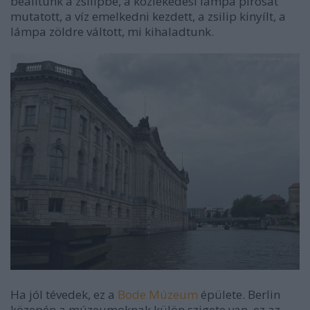
beálltunk a zsilipbe, a közlekedési lámpa pirosat
mutatott, a víz emelkedni kezdett, a zsilip kinyílt, a
lámpa zöldre váltott, mi kihaladtunk.
Ha jól tévedek, ez a
Bode Múzeum
épülete. Berlin
közepén a múzeumoknak külön szigete van, ez az