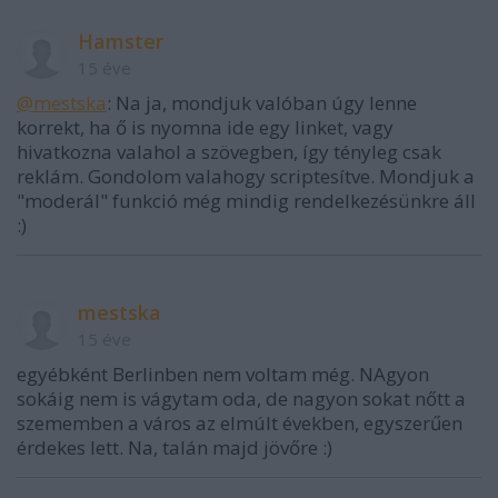
Hamster
15 éve
@mestska
: Na ja, mondjuk valóban úgy lenne
korrekt, ha ő is nyomna ide egy linket, vagy
hivatkozna valahol a szövegben, így tényleg csak
reklám. Gondolom valahogy scriptesítve. Mondjuk a
"moderál" funkció még mindig rendelkezésünkre áll
:)
mestska
15 éve
egyébként Berlinben nem voltam még. NAgyon
sokáig nem is vágytam oda, de nagyon sokat nőtt a
szememben a város az elmúlt években, egyszerűen
érdekes lett. Na, talán majd jövőre :)