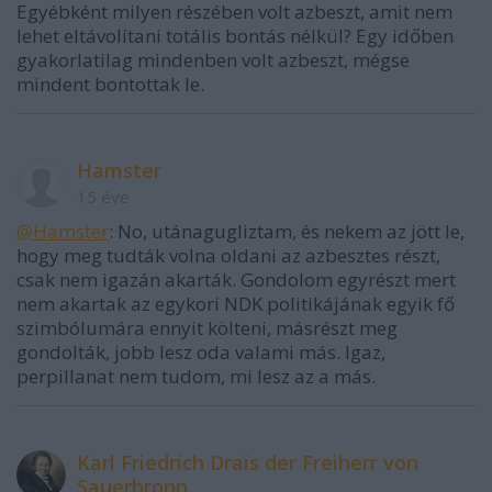
Egyébként milyen részében volt azbeszt, amit nem
lehet eltávolítani totális bontás nélkül? Egy időben
gyakorlatilag mindenben volt azbeszt, mégse
mindent bontottak le.
Hamster
15 éve
@Hamster
: No, utánagugliztam, és nekem az jött le,
hogy meg tudták volna oldani az azbesztes részt,
csak nem igazán akarták. Gondolom egyrészt mert
nem akartak az egykori NDK politikájának egyik fő
szimbólumára ennyit költeni, másrészt meg
gondolták, jobb lesz oda valami más. Igaz,
perpillanat nem tudom, mi lesz az a más.
Karl Friedrich Drais der Freiherr von
Sauerbronn