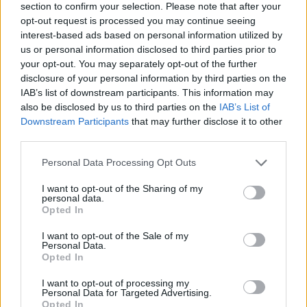
section to confirm your selection. Please note that after your
opt-out request is processed you may continue seeing
Ez is a Duna, csak Németországban és
interest-based ads based on personal information utilized by
Ausztriában
us or personal information disclosed to third parties prior to
your opt-out. You may separately opt-out of the further
disclosure of your personal information by third parties on the
IAB’s list of downstream participants. This information may
Katamaránok kavalkádja, régi és új, eső
also be disclosed by us to third parties on the
IAB’s List of
és napsütés
Downstream Participants
that may further disclose it to other
third parties.
Please note that this website/app uses one or more Google
Personal Data Processing Opt Outs
services and may gather and store information including but
Katamaránok kavargása
not limited to your visit or usage behaviour. You may click to
I want to opt-out of the Sharing of my
personal data.
grant or deny consent to Google and its third-party tags to
Opted In
use your data for below specified purposes in below Google
consent section.
I want to opt-out of the Sale of my
Jég- és hullámtörés, régiségek és
Personal Data.
kimaradt vonatok
Opted In
I want to opt-out of processing my
Personal Data for Targeted Advertising.
Opted In