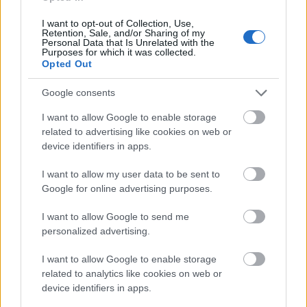
Rákóczi m/s: még mindig velünk
I want to opt-out of Collection, Use,
Retention, Sale, and/or Sharing of my
Personal Data that Is Unrelated with the
Purposes for which it was collected.
Opted Out
Szólj hozzá!
Google consents
A hozzászóláshoz be kell lépned!
I want to allow Google to enable storage
related to advertising like cookies on web or
device identifiers in apps.
I want to allow my user data to be sent to
Google for online advertising purposes.
I want to allow Google to send me
personalized advertising.
VAGY
I want to allow Google to enable storage
related to analytics like cookies on web or
device identifiers in apps.