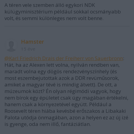
A téren vele szemben álló egykori NDK
külügyminisztérium például sokkal ocsmányabb
volt, és semmi különleges nem volt benne.
Hamster
15 éve
@Karl Friedrich Drais der Freiherr von Sauerbronn
:
Hát, ha az Alexen lett volna, nyilván rendben van,
maradt volna egy dögös rendezvényszínhely (és
most eszembejutottak azok a DDR revüműsorok,
amiket a magyar tévé is mindig átvett). De ott, a
múzeumok közt? Én olyan régimódi vagyok, hogy
nem bírok egy épületet csak úgy magában értékelni,
hanem csak a környezetével együtt. Például a
Roosevelt téren hiába kevésbé erőszakos a Libakaki
Palota utódja önmagában, azon a helyen ez az új izé
is gyenge, oda nem illő, fantáziátlan.