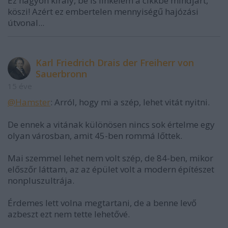
Ez nagyon király, be is linkelem a cikkbe mindjárt,
köszi! Azért ez embertelen mennyiségű hajózási
útvonal...
Karl Friedrich Drais der Freiherr von
Sauerbronn
15 éve
@Hamster
: Arról, hogy mi a szép, lehet vitát nyitni.
De ennek a vitának különösen nincs sok értelme egy
olyan városban, amit 45-ben rommá lőttek.
Mai szemmel lehet nem volt szép, de 84-ben, mikor
előszőr láttam, az az épület volt a modern építészet
nonpluszultrája.
Érdemes lett volna megtartani, de a benne levő
azbeszt ezt nem tette lehetővé.