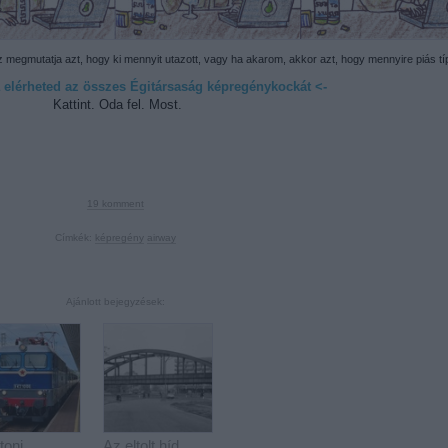
 az megmutatja azt, hogy ki mennyit utazott, vagy ha akarom, akkor azt, hogy mennyire piás tí
va elérheted az összes Égitársaság képregénykockát <-
Kattint. Oda fel. Most.
19
komment
Címkék:
képregény
airway
Ajánlott bejegyzések:
toni
Az eltolt híd