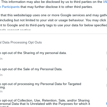
. This information may also be disclosed by us to third parties on the
IA
Participants
that may further disclose it to other third parties.
 that this website/app uses one or more Google services and may gath
including but not limited to your visit or usage behaviour. You may click 
 to Google and its third-party tags to use your data for below specifi
og.hu
2011.08.03. 10:43:52
ogle consent section.
l Data Processing Opt Outs
o opt-out of the Sharing of my personal data.
In
o opt-out of the Sale of my Personal Data.
og.hu
2011.08.03. 12:26:49
In
to opt-out of processing my Personal Data for Targeted
ing.
In
o opt-out of Collection, Use, Retention, Sale, and/or Sharing
ersonal Data that Is Unrelated with the Purposes for which it
lected.