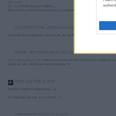
@Hamster
:
authenti
Lol, azt a körtét észre se vettem :)
Hát ennél a poénnál nem merül fel az a vádpont, hogy túlmagyaráztad!
Comandante en Jefe
http://local.blog.hu/
2011.08.04. 15:14:05
·
(azért fel sikerült fognom, csak lassan, de hát ilyen időben az is csoda... :D )
Hamster
http://hamster.blog.hu/
2011.08.04. 16:00:55
·
@Comandante en Jefe
: "Hát ennél a poénnál nem merül fel az a vádpont, h
Látod, ez van, mindig van valami baj vele :D
Tommi
2011.08.06. 15:46:49
Nekem is kellett a magyarázat. :-D
De legalább van rajz. Ez is valami. ;-)
szazharminchet
2012.03.14. 14:42:53