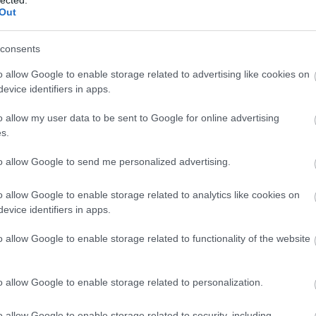
indkettőről, mi az :P
Out
consents
o allow Google to enable storage related to advertising like cookies on
 tudtam aludni utána, meg azóta is fáj, ennyire kevés visszajelzés után egy ideig 
evice identifiers in apps.
o allow my user data to be sent to Google for online advertising
og.hu
2011.08.04. 01:23:10
s.
to allow Google to send me personalized advertising.
o allow Google to enable storage related to analytics like cookies on
evice identifiers in apps.
og.hu
2011.08.04. 01:25:31
o allow Google to enable storage related to functionality of the website
yat is rajzolni, amihez nem vagyok hülye, és akkor három kommentet garantálok.
o allow Google to enable storage related to personalization.
o allow Google to enable storage related to security, including