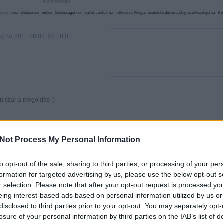
Kommentek:
hnikai
üzemeltetője semmilyen felelősséget nem vállal, azokat nem ellenőrzi. Kifogás esetén forduljon a blog szerkesztőjéhez. R
og.hu
2011.08.02. 23:18:01
on szar a megoldás ;)
Not Process My Personal Information
to opt-out of the sale, sharing to third parties, or processing of your per
formation for targeted advertising by us, please use the below opt-out s
r selection. Please note that after your opt-out request is processed y
eing interest-based ads based on personal information utilized by us or
disclosed to third parties prior to your opt-out. You may separately opt-
losure of your personal information by third parties on the IAB’s list of