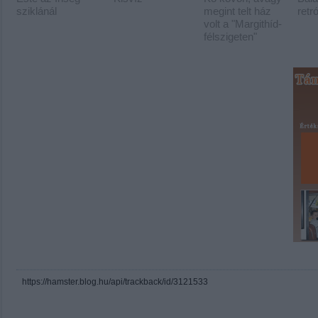
sziklánál
megint telt ház
retr
volt a "Margithíd-
félszigeten"
https://hamster.blog.hu/api/trackback/id/3121533