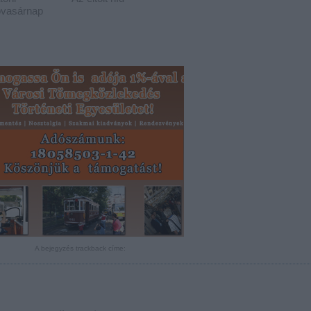
óvasárnap
A bejegyzés trackback címe: