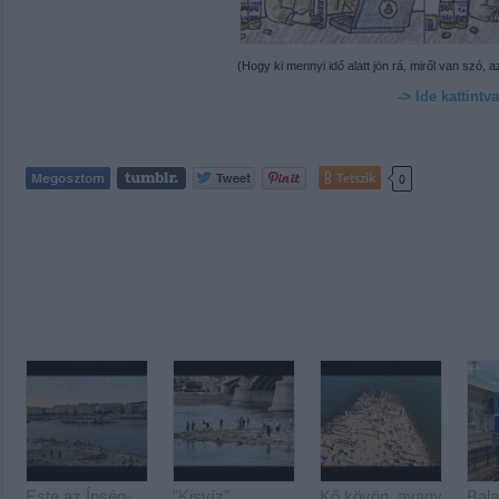
(Hogy ki mennyi idő alatt jön rá, miről van szó,
-> Ide kattint
Tetszik
0
Este az Ínség-
"Kisvíz"
Kő kövön, avagy
Bala