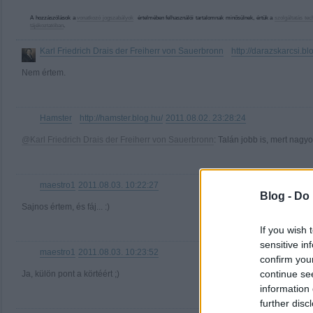
A hozzászólások a
vonatkozó jogszabályok
értelmében felhasználói tartalomnak minősülnek, értük a
szolgáltatás tec
tájékoztatóban
.
Karl Friedrich Drais der Freiherr von Sauerbronn
http://darazskarcsi.bl
·
Nem értem.
Hamster
http://hamster.blog.hu/
2011.08.02. 23:28:24
·
@Karl Friedrich Drais der Freiherr von Sauerbronn
: Talán jobb is, mert nagy
maestro1
2011.08.03. 10:22:27
Blog -
Do 
Sajnos értem, és fáj... :)
If you wish 
sensitive in
maestro1
2011.08.03. 10:23:52
confirm you
continue se
Ja, külön pont a körtéért ;)
information 
further disc