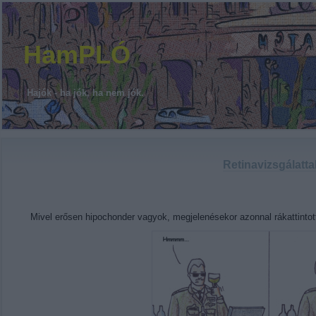
HamPLÓ
Hajók - ha jók, ha nem jók.
Retinavizsgálatta
Mivel erősen hipochonder vagyok, megjelenésekor azonnal rákattinto