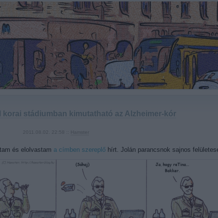
l korai stádiumban kimutatható az Alzheimer-kór
2011.08.02. 22:58 ::
Hamster
ttam és elolvastam
a címben szereplő
hírt. Jolán parancsnok sajnos felületes