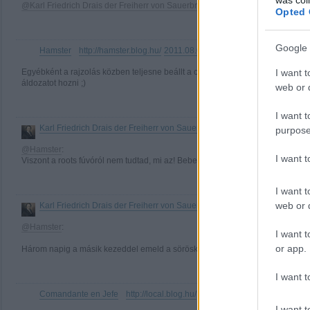
@Karl Friedrich Drais der Freiherr von Sauerbronn
: Én azt se, mégis tudom m
Opted 
Google 
Hamster
http://hamster.blog.hu/
2011.08.03. 21:24:30
·
I want t
Egyébként a rajzolás közben teljesne beállt a csuklyásizmom, vagy mim, alig
áldozatot hozni ;)
web or d
I want t
Karl Friedrich Drais der Freiherr von Sauerbronn
http://darazskarcsi.bl
·
purpose
@Hamster
:
I want 
Viszont a roots fúvóról nem tudtad, mi az! Bebee!
I want t
web or d
Karl Friedrich Drais der Freiherr von Sauerbronn
http://darazskarcsi.bl
·
@Hamster
:
I want t
or app.
Három napig a másik kezeddel emeld a söröskorsót, és akkor tudsz valami ol
I want t
Comandante en Jefe
http://local.blog.hu/
2011.08.04. 15:12:47
·
I want t