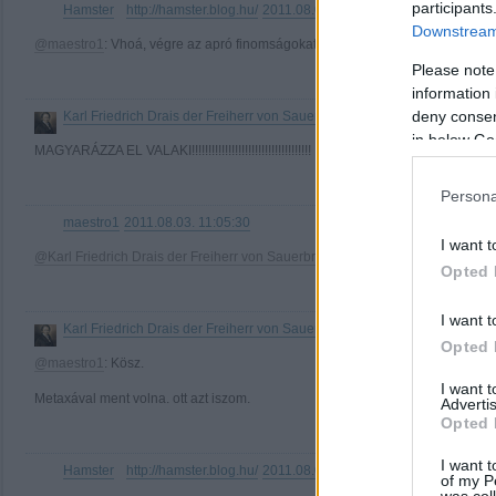
participants
Hamster
http://hamster.blog.hu/
2011.08.03. 10:32:57
·
Downstream 
@maestro1
: Vhoá, végre az apró finomságokat is értékeli valaki :)
Please note
information 
deny consent
Karl Friedrich Drais der Freiherr von Sauerbronn
http://darazskarcsi.bl
·
in below Go
MAGYARÁZZA EL VALAKI!!!!!!!!!!!!!!!!!!!!!!!!!!!!!!!!!!!!
Persona
maestro1
2011.08.03. 11:05:30
I want t
@Karl Friedrich Drais der Freiherr von Sauerbronn
:
goo.gl/9yxQZ
Opted 
I want t
Karl Friedrich Drais der Freiherr von Sauerbronn
http://darazskarcsi.bl
·
Opted 
@maestro1
: Kösz.
I want 
Metaxával ment volna. ott azt iszom.
Advertis
Opted 
I want t
Hamster
http://hamster.blog.hu/
2011.08.03. 21:22:50
·
of my P
was col