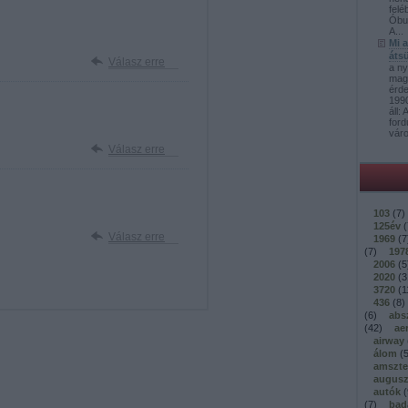
felé
Óbud
A...
Mi 
átsü
Válasz erre
a ny
mag
érd
1990
áll:
ford
váro
Válasz erre
103
(
7
)
125év
(
Válasz erre
1969
(
7
(
7
)
197
2006
(
5
2020
(
3
3720
(
1
436
(
8
)
(
6
)
abs
(
42
)
ae
airway
álom
(
amszt
augusz
autók
(
(
7
)
bad