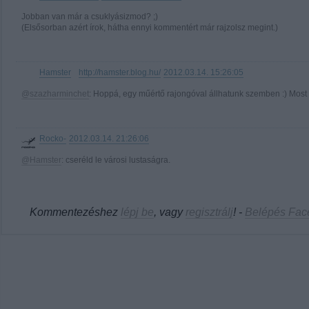
Jobban van már a csuklyásizmod? ;)
(Elsősorban azért írok, hátha ennyi kommentért már rajzolsz megint.)
Hamster
http://hamster.blog.hu/
2012.03.14. 15:26:05
·
@szazharminchet
: Hoppá, egy műértő rajongóval állhatunk szemben :) Most 
Rocko-
2012.03.14. 21:26:06
@Hamster
: cseréld le városi lustaságra.
Kommentezéshez
lépj be
, vagy
regisztrálj
! ‐
Belépés Fac