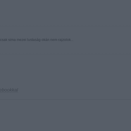
csak sima mezei lustaság okán nem rajzolok...
ebookkal