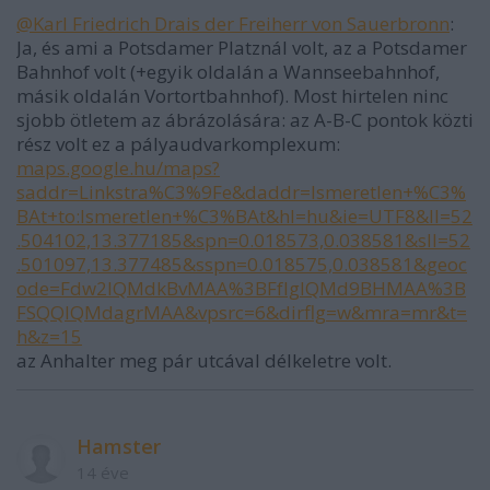
@Karl Friedrich Drais der Freiherr von Sauerbronn
:
Ja, és ami a Potsdamer Platznál volt, az a Potsdamer
Bahnhof volt (+egyik oldalán a Wannseebahnhof,
másik oldalán Vortortbahnhof). Most hirtelen ninc
sjobb ötletem az ábrázolására: az A-B-C pontok közti
rész volt ez a pályaudvarkomplexum:
maps.google.hu/maps?
saddr=Linkstra%C3%9Fe&daddr=Ismeretlen+%C3%
BAt+to:Ismeretlen+%C3%BAt&hl=hu&ie=UTF8&ll=52
.504102,13.377185&spn=0.018573,0.038581&sll=52
.501097,13.377485&sspn=0.018575,0.038581&geoc
ode=Fdw2IQMdkBvMAA%3BFfIgIQMd9BHMAA%3B
FSQQIQMdagrMAA&vpsrc=6&dirflg=w&mra=mr&t=
h&z=15
az Anhalter meg pár utcával délkeletre volt.
Hamster
14 éve