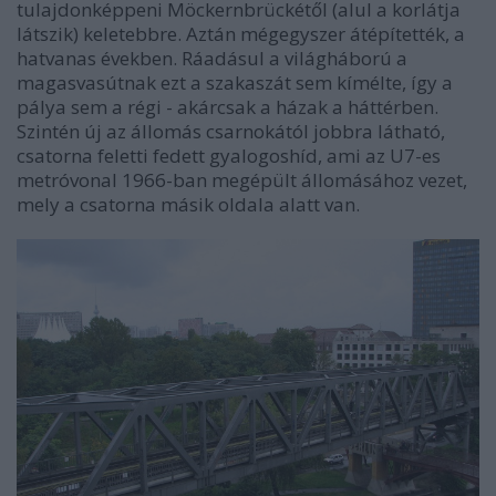
tulajdonképpeni Möckernbrückétől (alul a korlátja
látszik) keletebbre. Aztán mégegyszer átépítették, a
hatvanas években. Ráadásul a világháború a
magasvasútnak ezt a szakaszát sem kímélte, így a
pálya sem a régi - akárcsak a házak a háttérben.
Szintén új az állomás csarnokától jobbra látható,
csatorna feletti fedett gyalogoshíd, ami az U7-es
metróvonal 1966-ban megépült állomásához vezet,
mely a csatorna másik oldala alatt van.