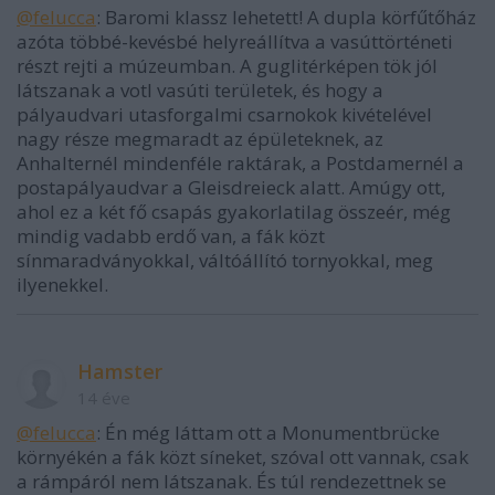
@felucca
: Baromi klassz lehetett! A dupla körfűtőház
azóta többé-kevésbé helyreállítva a vasúttörténeti
részt rejti a múzeumban. A guglitérképen tök jól
látszanak a votl vasúti területek, és hogy a
pályaudvari utasforgalmi csarnokok kivételével
nagy része megmaradt az épületeknek, az
Anhalternél mindenféle raktárak, a Postdamernél a
postapályaudvar a Gleisdreieck alatt. Amúgy ott,
ahol ez a két fő csapás gyakorlatilag összeér, még
mindig vadabb erdő van, a fák közt
sínmaradványokkal, váltóállító tornyokkal, meg
ilyenekkel.
Hamster
14 éve
@felucca
: Én még láttam ott a Monumentbrücke
környékén a fák közt síneket, szóval ott vannak, csak
a rámpáról nem látszanak. És túl rendezettnek se