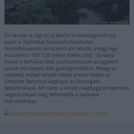
És ha már a régi és új Berlin különbségeiről szó
esett: a Technikai Múzeum (
Deutsches
Technikmuseum
) teraszáról jól látszik, ahogy egy
körülbelül 100-120 méter széles zöld "zárvány"
halad a belváros felé, párhuzamosan az egykori
vasúti híd helyén álló gyalogoshíddal. Ahogy az
sejthető, ennek helyén voltak annak idején az
Anhalter Bahnhof vágányai és kiszolgáló
létesítményei. Mi több, a direkt meghagyott spontán
vegetációban még fellelhetők a peronok
maradványai: