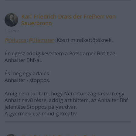
Karl Friedrich Drais der Freiherr von
Sauerbronn
14 éve
@felucca
:
@Hamster
: Köszi mindkettőtöknek.
Én egész eddig kevertem a Potsdamer Bhf-t az
Anhalter Bhf-al.
És még egy adalék:
Anhalter - stoppos.
Amíg nem tudtam, hogy Németországnak van egy
Anhalt nevű része, addig azt hittem, az Anhalter Bhf
jelentése Stoppos pályaudvar.
A gyermeki ész mindig kreatív.