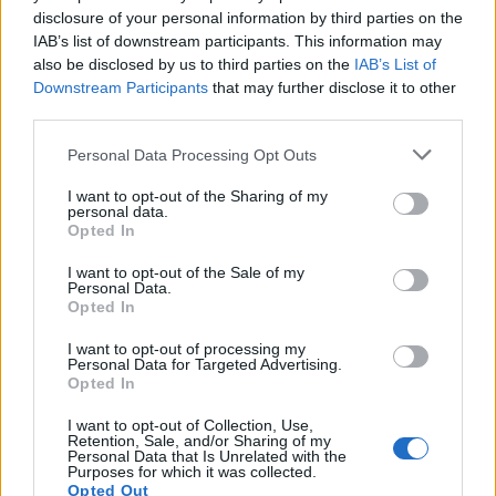
14 éve
disclosure of your personal information by third parties on the
IAB’s list of downstream participants. This information may
@Karl Friedrich Drais der Freiherr von Sauerbronn
:
also be disclosed by us to third parties on the
IAB’s List of
Downstream Participants
that may further disclose it to other
Ha megnézed a légifotót, akkor látszik, hogy a
third parties.
hajdani Potsdamer Bahnhofhoz tartozó
rendezőpályaudvart (ahol én hajdan a
Please note that this website/app uses one or more Google
Personal Data Processing Opt Outs
körfűtőházban is jártam), megette az új
services and may gather and store information including but
főpályaudvarhoz tartozó vasútvonal alagúti
not limited to your visit or usage behaviour. You may click to
I want to opt-out of the Sharing of my
personal data.
rámpája, meg az alagútfúráshoz használt
grant or deny consent to Google and its third-party tags to
Opted In
felvonulási terület, ez a Landwehrkanal és a
use your data for below specified purposes in below Google
Yorckstrasse közötti szakasz, a Gleisdreieck U-bahn
consent section.
I want to opt-out of the Sale of my
megálló alatt. Ettől keletre van az Anhalter
Personal Data.
Opted In
Bahnhofhoz tartozó rendezőpályaudvar, aminek egy
részén a Technikai Múzeum van, illetve a légifotó
I want to opt-out of processing my
mutat még ettől délre egy háromszög alakú
Personal Data for Targeted Advertising.
Opted In
beerdősült részt (a Yorckstrasse és a
Monumentenbrücke között) vágányokkal, ami
I want to opt-out of Collection, Use,
érintetlennek látszik, de valószínűleg régi a fotó,
Retention, Sale, and/or Sharing of my
Personal Data that Is Unrelated with the
mert én egy hónapja itt a vonatból hatalmas
Purposes for which it was collected.
sportpályákat láttam a valamikori erdő helyén.
Opted Out