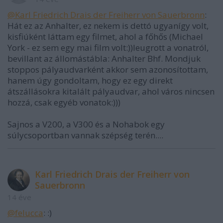
@Karl Friedrich Drais der Freiherr von Sauerbronn
:
Hát ez az Anhalter, ez nekem is dettó ugyanígy volt,
kisfiúként láttam egy filmet, ahol a főhős (Michael
York - ez sem egy mai film volt:))leugrott a vonatról,
bevillant az állomástábla: Anhalter Bhf. Mondjuk
stoppos pályaudvarként akkor sem azonosítottam,
hanem úgy gondoltam, hogy ez egy direkt
átszállásokra kitalált pályaudvar, ahol város nincsen
hozzá, csak egyéb vonatok:)))
Sajnos a V200, a V300 és a Nohabok egy
súlycsoportban vannak szépség terén....
Karl Friedrich Drais der Freiherr von
Sauerbronn
14 éve
@felucca
: :)