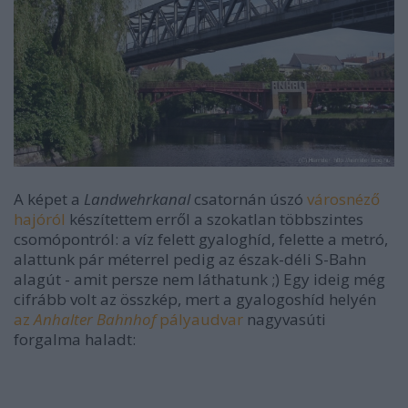
A képet a
Landwehrkanal
csatornán úszó
városnéző
hajóról
készítettem erről a szokatlan többszintes
csomópontról: a víz felett gyaloghíd, felette a metró,
alattunk pár méterrel pedig az észak-déli S-Bahn
alagút - amit persze nem láthatunk ;) Egy ideig még
cifrább volt az összkép, mert a gyalogoshíd helyén
az
Anhalter Bahnhof
pályaudvar
nagyvasúti
forgalma haladt: