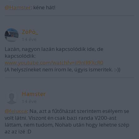
@Hamster
: kéne hát!
ZöPö_
14 éve
Lazán, nagyon lazán kapcsolódik ide, de
kapcsolódik:
www.youtube.com/watch?v=il9nlRFXcR0
(A helyszíneket nem írom le, úgyis ismeritek. :-))
Hamster
14 éve
@felucca
: Na, azt a fűtőházat szerintem esélyem se
volt látni. Viszont én csak bazi randa V200-ast
láttam, nem tudom, Nohab után hogy lehetne szép
az az izé :D