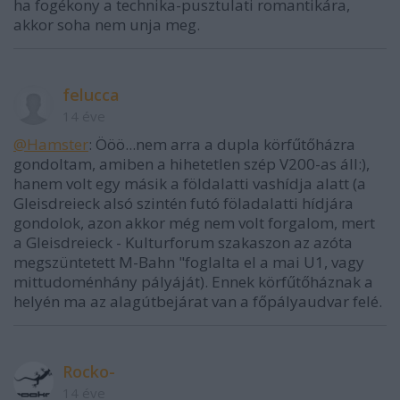
ha fogékony a technika-pusztulati romantikára,
akkor soha nem unja meg.
felucca
14 éve
@Hamster
: Ööö...nem arra a dupla körfűtőházra
gondoltam, amiben a hihetetlen szép V200-as áll:),
hanem volt egy másik a földalatti vashídja alatt (a
Gleisdreieck alsó szintén futó föladalatti hídjára
gondolok, azon akkor még nem volt forgalom, mert
a Gleisdreieck - Kulturforum szakaszon az azóta
megszüntetett M-Bahn "foglalta el a mai U1, vagy
mittudoménhány pályáját). Ennek körfűtőháznak a
helyén ma az alagútbejárat van a főpályaudvar felé.
Rocko-
14 éve