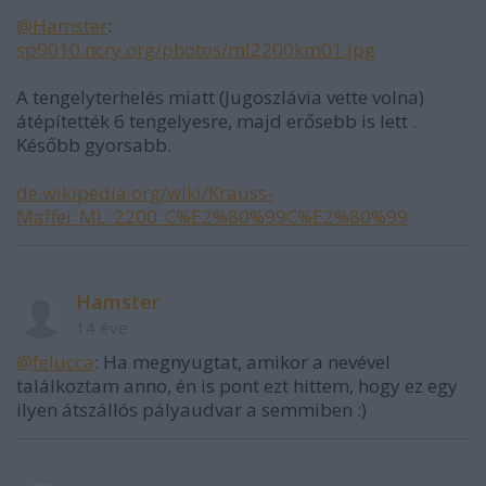
@Hamster
:
sp9010.ncry.org/photos/ml2200km01.jpg
A tengelyterhelés miatt (Jugoszlávia vette volna)
átépítették 6 tengelyesre, majd erősebb is lett .
Később gyorsabb.
de.wikipedia.org/wiki/Krauss-
Maffei_ML_2200_C%E2%80%99C%E2%80%99
Hamster
14 éve
@felucca
: Ha megnyugtat, amikor a nevével
találkoztam anno, én is pont ezt hittem, hogy ez egy
ilyen átszállós pályaudvar a semmiben :)