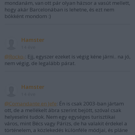
mondanám, van ott pár olyan házsor a vasút mellett,
hogy akár Barcelonában is lehetne, és ezt nem
bókként mondom :)
Hamster
14 éve
@Rocko-
: Ejj, egyszer ezeket is végig kéne járni.. na jó,
nem végig, de legalább párat.
Hamster
14 éve
@Comandante en Jefe
: Én is csak 2003-ban jártam
ott, de a mellékelt ábra szerint bejött, szóval csak
helyeselni tudok. Nem egy egységes turisztikai
város, mint Bécs vagy Párizs, de ha valakit érdekel a
történelem, a közlekedés különféle módjai, és pláne