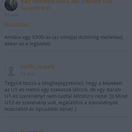
Karl Friedrich Drais der Freiherr von
Sauerbronn
14 éve
@Hamster
:
Amikor egy V300-as (az utódja) dübörög melletted,
akkor az a legszebb.
berlin_mount
14 éve
Tegyük hozzá a blogbejegyzéshez, hogy a képeken
az U1-es metró egy szakasza látszik, de egy darab
U1-es szerelvényt nem tudtál lefotózni rajta! :))) Mind
U12-es szerelvény volt, legalábbis a szerelvények
hosszából és típusából ítélve! ;)
Hamster