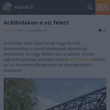
HamPLÓ
Acélhidakon a víz felett
Hamster
•
2011. szeptember 29.
45
A múltkor már írtam arról, hogy Berlint
kiskoromban a vasúti viaduktok városának
képzeltem, és hogy ebben van is valami. Ennek
legszebb példája azonban nem a
Stadtbahn
, hanem
az U1-es metró
Möckernbrücke
állomás körüli
szakasza: