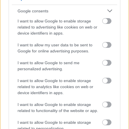
Ezektől délre az új vasútvonal láthatóan teljesen
megette az erdőt, bár néhol egy-egy fával benőtt
Google consents
vágánycsoport még fellelhető , de már nem abban
I want to allow Google to enable storage
az eszement szélességben, mint korábban, ami
related to advertising like cookies on web or
abból adódott, hogy a két nagy fejpályaudvarnak
device identifiers in apps.
(Anhalter + Potsdamer) itt egymás mellett voltak a
rendezőpályaudvarai.
I want to allow my user data to be sent to
Google for online advertising purposes.
I want to allow Google to send me
Comandante en Jefe
personalized advertising.
14 éve
Lájk!
I want to allow Google to enable storage
El kéne már egyszer mennem Berlinbe...
related to analytics like cookies on web or
device identifiers in apps.
I want to allow Google to enable storage
Hamster
related to functionality of the website or app.
14 éve
I want to allow Google to enable storage
@Karl Friedrich Drais der Freiherr von Sauerbronn
:
related to personalization.