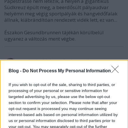
Papestrasse nem létezik, a helyén a gigantikus
Südkreuz épült meg, a beerdősült pályaudvar
helyémn meg végig sportpályák és hangvédőfalak
állnak, kiábrándítóan rendezett vidék lett, ez van...
Északon Gesundbrunnen tájékán körülbelül
ugyanez a változás ment végbe.
Karl Friedrich Drais der Freiherr von
Sauerbronn
Blog -
Do Not Process My Personal Information
14 éve
@felucca
:
If you wish to opt-out of the sale, sharing to third parties, or
processing of your personal or sensitive information for
Akkor az ""erdei pályaudvar"" manapság már
targeted advertising by us, please use the below opt-out
nincsen meg?
section to confirm your selection. Please note that after your
opt-out request is processed you may continue seeing
interest-based ads based on personal information utilized by
us or personal information disclosed to third parties prior to
felucca
your opt-out. You may separately opt-out of the further