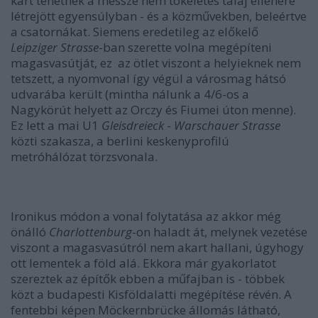
kárt tehetnek a messze nem tökéletes talaj ellenére
létrejött egyensúlyban - és a közművekben, beleértve
a csatornákat. Siemens eredetileg az előkelő
Leipziger Strasse
-ban szerette volna megépíteni
magasvasútját, ez az ötlet viszont a helyieknek nem
tetszett, a nyomvonal így végül a városmag hátsó
udvarába került (mintha nálunk a 4/6-os a
Nagykörút helyett az Orczy és Fiumei úton menne).
Ez lett a mai U1
Gleisdreieck
-
Warschauer Strasse
közti szakasza, a berlini keskenyprofilú
metróhálózat törzsvonala.
Ironikus módon a vonal folytatása az akkor még
önálló
Charlottenburg
-on haladt át, melynek vezetése
viszont a magasvasútról nem akart hallani, úgyhogy
ott lementek a föld alá. Ekkora már gyakorlatot
szereztek az építők ebben a műfajban is - többek
közt a budapesti Kisföldalatti megépítése révén. A
fentebbi képen Möckernbrücke állomás látható,