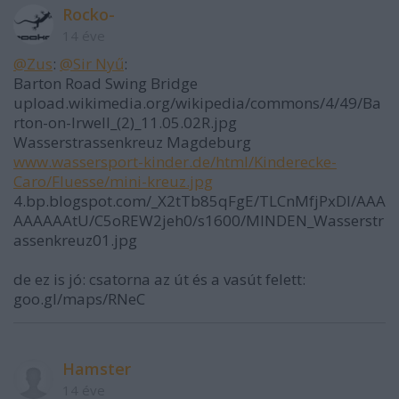
Rocko-
14 éve
@Zus
:
@Sir Nyű
:
Barton Road Swing Bridge
upload.wikimedia.org/wikipedia/commons/4/49/Ba
rton-on-Irwell_(2)_11.05.02R.jpg
Wasserstrassenkreuz Magdeburg
www.wassersport-kinder.de/html/Kinderecke-
Caro/Fluesse/mini-kreuz.jpg
4.bp.blogspot.com/_X2tTb85qFgE/TLCnMfjPxDI/AAA
AAAAAAtU/C5oREW2jeh0/s1600/MINDEN_Wasserstr
assenkreuz01.jpg
de ez is jó: csatorna az út és a vasút felett:
goo.gl/maps/RNeC
Hamster
14 éve