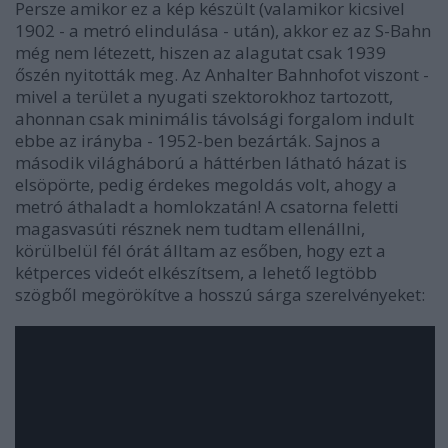
Persze amikor ez a kép készült (valamikor kicsivel
1902 - a metró elindulása - után), akkor ez az S-Bahn
még nem létezett, hiszen az alagutat csak 1939
őszén nyitották meg. Az Anhalter Bahnhofot viszont -
mivel a terület a nyugati szektorokhoz tartozott,
ahonnan csak minimális távolsági forgalom indult
ebbe az irányba - 1952-ben bezárták. Sajnos a
második világháború a háttérben látható házat is
elsöpörte, pedig érdekes megoldás volt, ahogy a
metró áthaladt a homlokzatán!
A csatorna feletti
magasvasúti résznek nem tudtam ellenállni,
körülbelül fél órát álltam az esőben, hogy ezt a
kétperces videót elkészítsem, a lehető legtöbb
szögből megörökítve a hosszú sárga szerelvényeket: