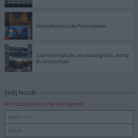
Fényvillamosozás Pozsonyban
Szárnyashajózás, ex-csavargőzös, komp
és tűzoltóhajó
Szólj hozzá!
A hozzászóláshoz be kell lépned!