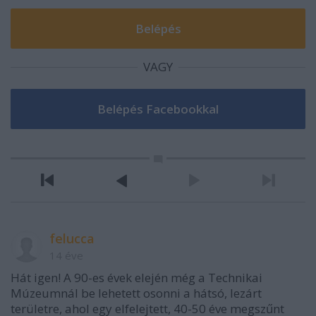
VAGY
felucca
14 éve
Hát igen! A 90-es évek elején még a Technikai
Múzeumnál be lehetett osonni a hátsó, lezárt
területre, ahol egy elfelejtett, 40-50 éve megszűnt