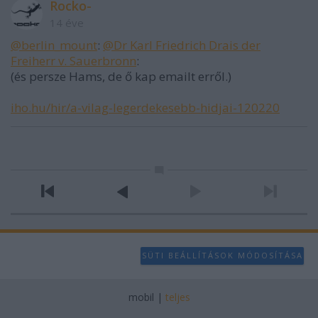
Rocko-
14 éve
@berlin_mount
:
@Dr Karl Friedrich Drais der
Freiherr v. Sauerbronn
:
(és persze Hams, de ő kap emailt erről.)
iho.hu/hir/a-vilag-legerdekesebb-hidjai-120220
SÜTI BEÁLLÍTÁSOK MÓDOSÍTÁSA
mobil
|
teljes