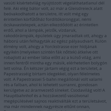
vasúti kísértetvilág nyújtózott végeláthatatlanul dél
felé. Aki elég bátor volt, az már a Gleisdreieck alatt
beóvakodhatott a területre, itt volt még egy
érintetlen körfűtőház fordítókoronggal, némi
ócskavastelepek, aztán elkezdődött az érintetlen
erdő, ahol a lámpák, jelzők, vízdaruk,
rakodórámpák, épületek úgy jmaradtak ott, ahogy a
háború után felhagyták az egész pályaudvart. Külön
élmény volt, ahogy a Yorckstrasse ezer hídjának
egyikén (melyeken szintén fák nőttek) átkelve ott
robajlott az ember lába előtt az a külső világ, ami
innen fentről mintha egy másik, elérhetetlen bolygón
lett volna. Én kétszer jártam végig ezt a területet, a
Papestrasséig bírtam idegekkel, olyan félelmetes
volt. A Papestrassei S-bahn megállónál volt valami
rés a falban, ahol ki lehetett surranni, gondosan
kerülgetve az áramvezető síneket. Csodavilág volt! A
Hauptbahnhof és a hozzávezető vasútvonal
megépülésével sajnos reaktiválták ezt a területsávot,
ma már mindennek nagyrésze eltűnt onnan,