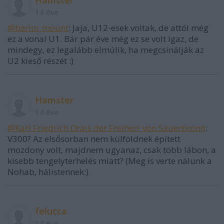
14 éve
@berlin_mount
: Jaja, U12-esek voltak, de attól még
ez a vonal U1. Bár pár éve még ez se volt igaz, de
mindegy, ez legalább elmúlik, ha megcsinálják az
U2 kieső részét :)
Hamster
14 éve
@Karl Friedrich Drais der Freiherr von Sauerbronn
:
V300? Az elsősorban nem külföldnek épített
mozdony volt, majdnem ugyanaz, csak több lábon, a
kisebb tengelyterhelés miatt? (Meg is verte nálunk a
Nohab, hálistennek:)
felucca
14 éve