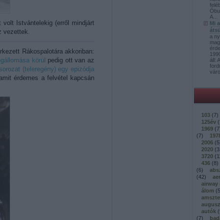
felé
Óbud
A...
olt Istvántelekig (erről mindjárt
Mi 
átsü
z vezettek.
a ny
mag
érd
rkezett Rákospalotára akkoriban:
1990
égállomása körül
pedig ott van az
áll:
ford
orozat (teleregény) egy epizódja
váro
 amit érdemes a felvétel kapcsán
103
(
7
)
125év
(
1969
(
7
(
7
)
197
2006
(
5
2020
(
3
3720
(
1
436
(
8
)
(
6
)
abs
(
42
)
ae
airway
álom
(
amszt
augusz
autók
(
(
7
)
bad