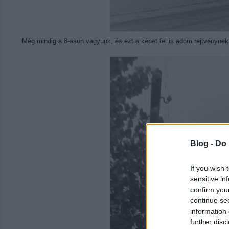
Még mindig a 8-ason vagyunk, és ezt a képet fel is adom rejtvénynek.
Blog -
Do 
If you wish 
sensitive in
confirm you
continue se
information 
further disc