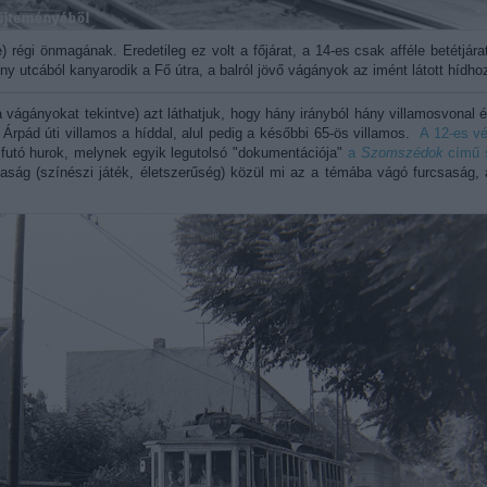
égi önmagának. Eredetileg ez volt a főjárat, a 14-es csak afféle betétjárat v
ony utcából kanyarodik a Fő útra, a balról jövő vágányok az imént látott hídho
gányokat tekintve) azt láthatjuk, hogy hány irányból hány villamosvonal é
 Árpád úti villamos a híddal, alul pedig a későbbi 65-ös villamos.
A 12-es v
futó hurok, melynek egyik legutolsó "dokumentációja"
a
Szomszédok
című s
aság (színészi játék, életszerűség) közül mi az a témába vágó furcsaság,