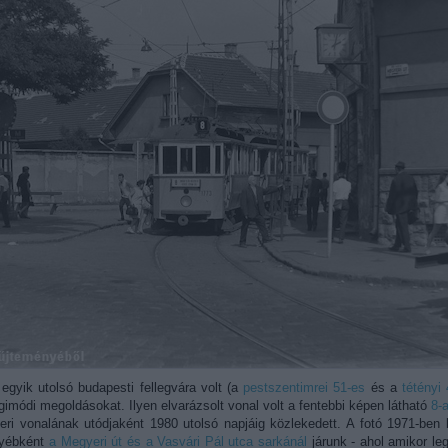
egyik utolsó budapesti fellegvára volt (a
pestszentimrei 51-es
és a
tétényi
égimódi megoldásokat. Ilyen elvarázsolt vonal volt a fentebbi képen látható
8-
ri vonalának utódjaként 1980 utolsó napjáig közlekedett. A fotó 1971-ben
Egyébként
a Megyeri út és a Vasvári Pál utca sarkánál
járunk - ahol amikor le