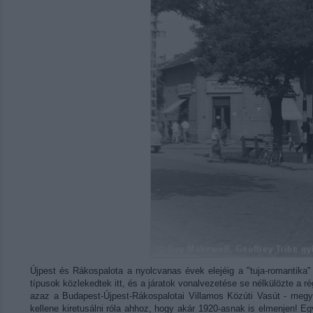
Újpest és Rákospalota a nyolcvanas évek elejéig a "tuja-romantika" 
típusok közlekedtek itt, és a járatok vonalvezetése se nélkülözte a r
azaz a Budapest-Újpest-Rákospalotai Villamos Közúti Vasút - megye
kellene kiretusálni róla ahhoz, hogy akár 1920-asnak is elmenjen! 