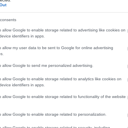
Out
consents
o allow Google to enable storage related to advertising like cookies on
evice identifiers in apps.
o allow my user data to be sent to Google for online advertising
s.
to allow Google to send me personalized advertising.
o allow Google to enable storage related to analytics like cookies on
 bár a környezete erősen megváltozott. Például ma
kétszer két sávos közúti f
evice identifiers in apps.
jdonképpen az ma is megvan) - legalábbis a közútnak és a gyalogosoknak, 
 Fő úton. Ennek a felüljárónak a rámpáját láthatjuk itt egy 55-ös villamossal
o allow Google to enable storage related to functionality of the website
ton és az Árpád úton. Tőle balra egy csonkavágány látszik: ott végállomásoz
ajd bontották le, helyette 1974-ben adták át
a ma is létező felüljárót, melye
 az Árpád úti villamos, de a metró ma is csak Újpest Városközpontig ér, így
o allow Google to enable storage related to personalization.
o allow Google to enable storage related to security, including