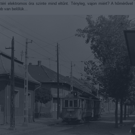
téri elektromos óra szinte mind eltűnt. Tényleg, vajon miért? A hőmérővel 
b van belőlük...