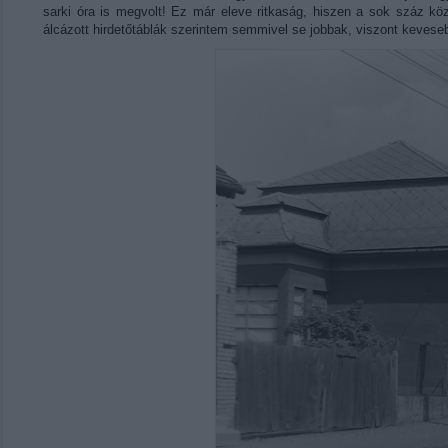
sarki óra is megvolt! Ez már eleve ritkaság, hiszen a sok száz köz
álcázott hirdetőtáblák szerintem semmivel se jobbak, viszont keveseb