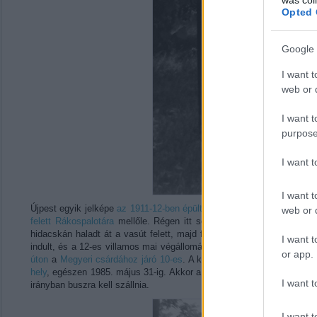
Opted 
Google 
I want t
web or d
I want t
purpose
I want 
I want t
Újpest egyik jelképe
az 1911-12-ben épült víztorony
, mely ma is áll,
web or d
felett Rákospalotára
mellőle. Régen itt sorompó volt (illetve tula
hidacskán haladt át a vasút felett, majd folytatta az útját a palotai
I want t
indult, és a 12-es villamos mai végállomásáig közlekedett, a Váci ú
or app.
úton
a
Megyeri csárdához járó 10-es
. A kis hidat 1971-ben zárták, m
hely
, egészen 1985. május 31-ig. Akkor a metróépítés miatt megszűnt
I want t
irányban buszra kell szállnia.
I want t