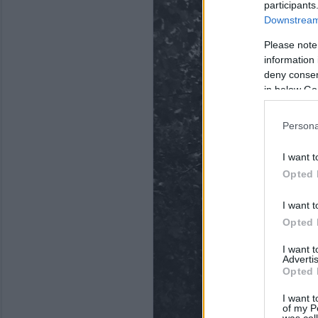
participants
Downstream 
Please note
information 
deny consent
in below Go
Persona
I want t
Opted 
I want t
Opted 
I want 
Advertis
Opted 
I want t
of my P
was col