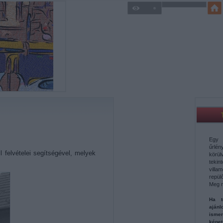
Egy 
űrl
 felvételei segítségével, melyek
körü
teki
vill
repül
Meg 
Ha t
aján
ismer
képe