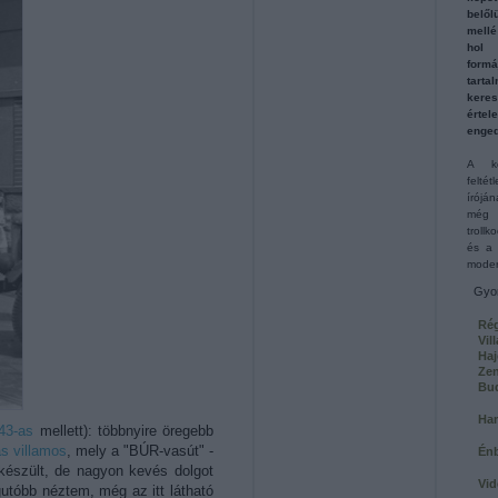
belől
mellé
hol 
for
tart
keres
érte
enged
A ko
felté
írójá
még 
troll
és a 
moder
Gyor
Rég
Vil
Haj
Ze
Bu
Ham
 43-as
mellett): többnyire öregebb
as villamos
, mely a "BÚR-vasút" -
Én
 készült, de nagyon kevés dolgot
Vid
gutóbb néztem, még az itt látható