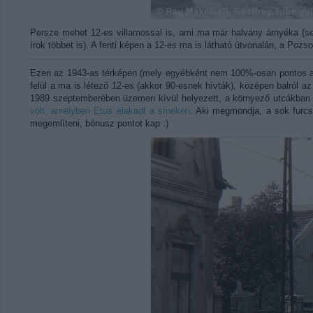
Persze mehet 12-es villamossal is, ami ma már halvány árnyéka (se) r
írok többet is). A fenti képen a 12-es ma is látható útvonalán, a Pozs
Ezen az 1943-as térképen (mely egyébként nem 100%-osan pontos a vá
felül a ma is létező 12-es (akkor 90-esnek hívták), középen balról az
1989 szeptemberében üzemen kívül helyezett, a környező utcákban 
volt, amelyben Etus elakadt a síneken
. Aki megmondja, a sok furcs
megemlíteni, bónusz pontot kap :)