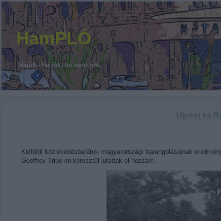
HamPLÓ
Hajók - ha jók, ha nem jók.
Újpest és R
Külföldi közlekedésbarátok magyarországi barangolásainak eredmé
Geoffrey Tribe-on keresztül jutottak el hozzám.