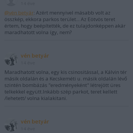
14 éve
@vén betyár
: Azért mennyivel másabb volt az
összkép, ekkora parkos terület... Az Eötvös teret
értem, hogy beépítették, de ez tulajdonképpen akár
maradhatott volna így, nem?
vén betyár
14 éve
Maradhatott volna, egy kis csinositással, a Kálvin tér
másik oldalán és a Kecskeméti u. másik oldalán lévő
szintén bombázás "eredményeként" létrejött üres
telkekkel együtt.Inkább szép parkot, teret kellett
/lehetett/ volna kialakitani.
vén betyár
14 éve