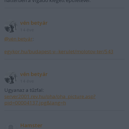
háttérben a Vigadó kiégett épületével.
vén betyár
14 éve
@vén betyár
:
egykor.hu/budapest-v--kerulet/molotov-ter/543
vén betyár
14 éve
Ugyanaz a tűzfal:
server2001.rev.hu/oha/oha_picture.asp?
pid=00004137.jpg&lang=h
Hamster