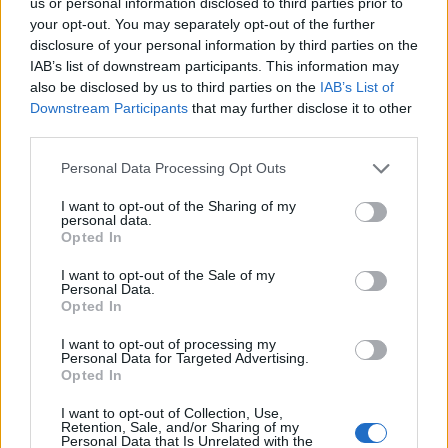
us or personal information disclosed to third parties prior to
Rocko-
your opt-out. You may separately opt-out of the further
14 éve
disclosure of your personal information by third parties on the
IAB’s list of downstream participants. This information may
@Hamster
: igen, lehet mondani, hogy "ülj le, egyes!".
also be disclosed by us to third parties on the
IAB’s List of
:D
Downstream Participants
that may further disclose it to other
third parties.
Please note that this website/app uses one or more Google
Personal Data Processing Opt Outs
nazer
services and may gather and store information including but
14 éve
not limited to your visit or usage behaviour. You may click to
I want to opt-out of the Sharing of my
personal data.
grant or deny consent to Google and its third-party tags to
nagyon tetszik,köszi ,a 13-as villamossal jártam
Opted In
use your data for below specified purposes in below Google
suliba a Örsröl....
consent section.
I want to opt-out of the Sale of my
Personal Data.
Opted In
doktorur
I want to opt-out of processing my
14 éve
Personal Data for Targeted Advertising.
Opted In
A géperejű jármű egy Renault Gordini :) Valamikor
az átkos végefelé nekem is volt egy ilyen egy rövid
I want to opt-out of Collection, Use,
Retention, Sale, and/or Sharing of my
ideig, csak diákként esélytelen volt a restaurálása
Personal Data that Is Unrelated with the