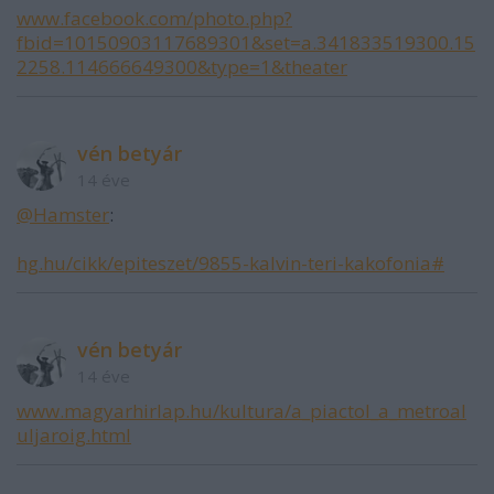
www.facebook.com/photo.php?
fbid=10150903117689301&set=a.341833519300.15
2258.114666649300&type=1&theater
vén betyár
14 éve
@Hamster
:
hg.hu/cikk/epiteszet/9855-kalvin-teri-kakofonia#
vén betyár
14 éve
www.magyarhirlap.hu/kultura/a_piactol_a_metroal
uljaroig.html