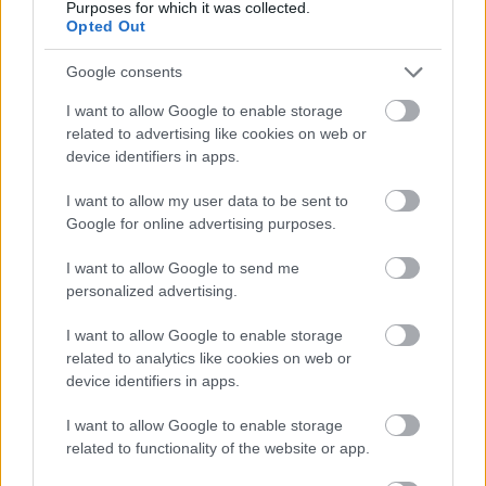
így eladtam. Gondolom nem meglepő, hogy a mai
Purposes for which it was collected.
naipig sajnálom a döntésemet.
Opted Out
dayerses.com/data_images/posts/renault-ondine-
Google consents
gordini/renault-ondine-gordini-06.jpg
I want to allow Google to enable storage
related to advertising like cookies on web or
device identifiers in apps.
Hamster
14 éve
I want to allow my user data to be sent to
@doktorur
: Néztem, hogy mi ez a Gordini, aztán
Google for online advertising purposes.
olvasom, hogy a Dauphine sportverziója. Mit jelent
az, hogy sportverzió egy ilyen autónál?
I want to allow Google to send me
personalized advertising.
I want to allow Google to enable storage
nyelv-ész
related to analytics like cookies on web or
14 éve
device identifiers in apps.
@Hamster
: Ha rosszmájú lennék, azt mondanám,
I want to allow Google to enable storage
hogy kb. annyi a különbség, mint a gyári Zsiguli meg
related to functionality of the website or app.
a Koppány-dobos Zsiguli között :-)