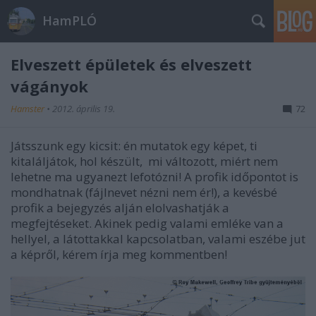
HamPLÓ
Elveszett épületek és elveszett
vágányok
Hamster
•
2012. április 19.
72
Játsszunk egy kicsit: én mutatok egy képet, ti
kitaláljátok, hol készült, mi változott, miért nem
lehetne ma ugyanezt lefotózni! A profik időpontot is
mondhatnak (fájlnevet nézni nem ér!), a kevésbé
profik a bejegyzés alján elolvashatják a
megfejtéseket. Akinek pedig valami emléke van a
hellyel, a látottakkal kapcsolatban, valami eszébe jut
a képről, kérem írja meg kommentben!