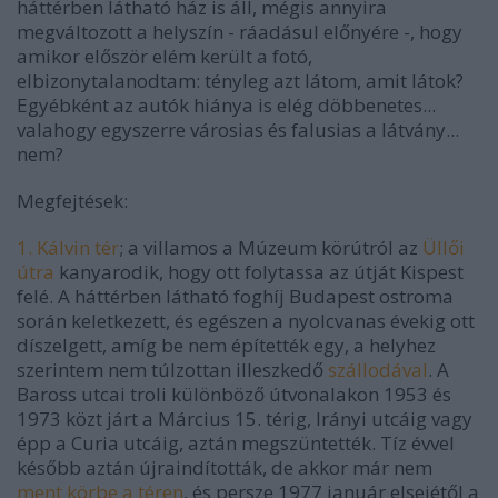
háttérben látható ház is áll, mégis annyira
megváltozott a helyszín - ráadásul előnyére -, hogy
amikor először elém került a fotó,
elbizonytalanodtam: tényleg azt látom, amit látok?
Egyébként az autók hiánya is elég döbbenetes...
valahogy egyszerre városias és falusias a látvány...
nem?
Megfejtések:
1.
Kálvin tér
; a villamos a Múzeum körútról az
Üllői
útra
kanyarodik, hogy ott folytassa az útját Kispest
felé. A háttérben látható foghíj Budapest ostroma
során keletkezett, és egészen a nyolcvanas évekig ott
díszelgett, amíg be nem építették egy, a helyhez
szerintem nem túlzottan illeszkedő
szállodával
. A
Baross utcai troli különböző útvonalakon 1953 és
1973 közt járt a Március 15. térig, Irányi utcáig vagy
épp a Curia utcáig, aztán megszüntették. Tíz évvel
később aztán újraindították, de akkor már nem
ment körbe a téren
, és persze 1977 január elsejétől a