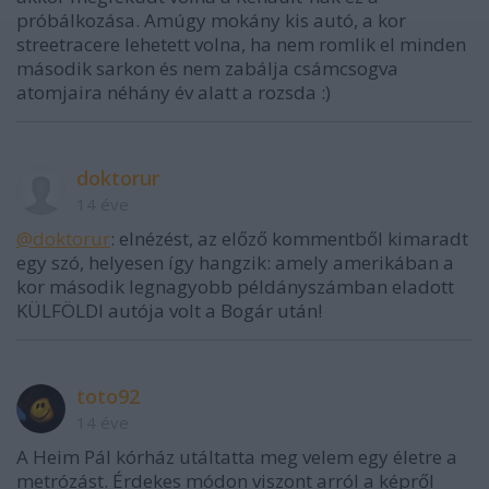
próbálkozása. Amúgy mokány kis autó, a kor
streetracere lehetett volna, ha nem romlik el minden
második sarkon és nem zabálja csámcsogva
atomjaira néhány év alatt a rozsda :)
doktorur
14 éve
@doktorur
: elnézést, az előző kommentből kimaradt
egy szó, helyesen így hangzik: amely amerikában a
kor második legnagyobb példányszámban eladott
KÜLFÖLDI autója volt a Bogár után!
toto92
14 éve
A Heim Pál kórház utáltatta meg velem egy életre a
metrózást. Érdekes módon viszont arról a képről