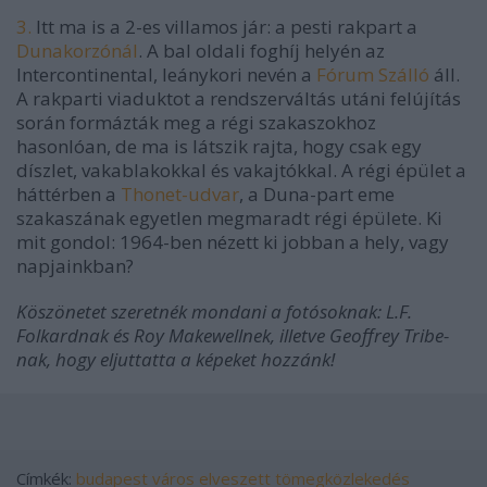
3.
Itt ma is a 2-es villamos jár: a pesti rakpart a
Dunakorzónál
. A bal oldali foghíj helyén az
Intercontinental, leánykori nevén a
Fórum Szálló
áll.
A rakparti viaduktot a rendszerváltás utáni felújítás
során formázták meg a régi szakaszokhoz
hasonlóan, de ma is látszik rajta, hogy csak egy
díszlet, vakablakokkal és vakajtókkal. A régi épület a
háttérben a
Thonet-udvar
, a Duna-part eme
szakaszának egyetlen megmaradt régi épülete. Ki
mit gondol: 1964-ben nézett ki jobban a hely, vagy
napjainkban?
Köszönetet szeretnék mondani a fotósoknak: L.F.
Folkardnak és Roy Makewellnek, illetve Geoffrey Tribe-
nak, hogy eljuttatta a képeket hozzánk!
Címkék:
budapest
város
elveszett
tömegközlekedés