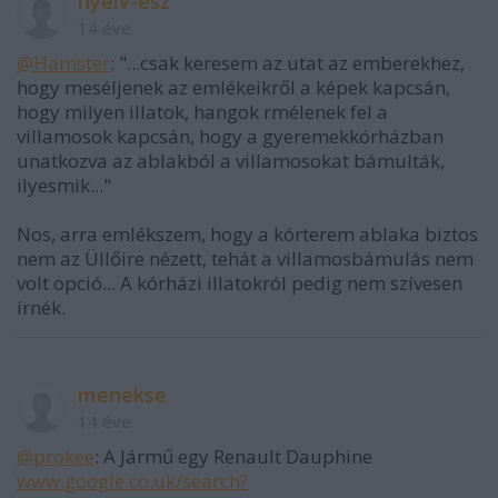
nyelv-ész
14 éve
@Hamster
: "...csak keresem az utat az emberekhez,
hogy meséljenek az emlékeikről a képek kapcsán,
hogy milyen illatok, hangok rmélenek fel a
villamosok kapcsán, hogy a gyeremekkórházban
unatkozva az ablakból a villamosokat bámulták,
ilyesmik..."
Nos, arra emlékszem, hogy a kórterem ablaka biztos
nem az Üllőire nézett, tehát a villamosbámulás nem
volt opció... A kórházi illatokról pedig nem szívesen
írnék.
menekse
14 éve
@prokee
: A Jármű egy Renault Dauphine
www.google.co.uk/search?