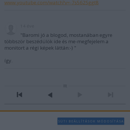
www.youtube.com/watch?v=-7s562Sggt8
14 éve
"Baromi jó a blogod, mostanában egyre
többször beszédülök ide és me-megfejelem a
monitort a régi képek láttán:-) "
így.
SÜTI BEÁLLÍTÁSOK MÓDOSÍTÁSA