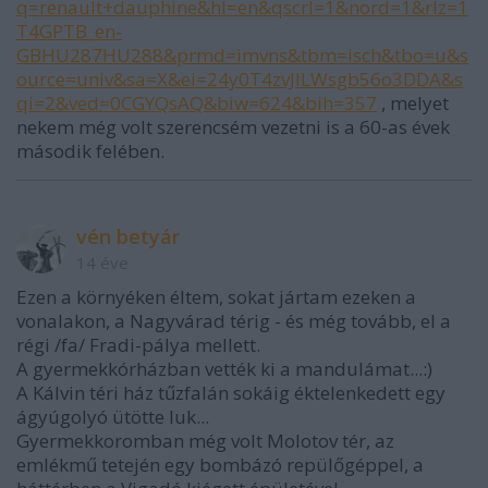
q=renault+dauphine&hl=en&qscrl=1&nord=1&rlz=1
T4GPTB_en-
GBHU287HU288&prmd=imvns&tbm=isch&tbo=u&s
ource=univ&sa=X&ei=24y0T4zvJILWsgb56o3DDA&s
qi=2&ved=0CGYQsAQ&biw=624&bih=357
, melyet
nekem még volt szerencsém vezetni is a 60-as évek
második felében.
vén betyár
14 éve
Ezen a környéken éltem, sokat jártam ezeken a
vonalakon, a Nagyvárad térig - és még tovább, el a
régi /fa/ Fradi-pálya mellett.
A gyermekkórházban vették ki a mandulámat...:)
A Kálvin téri ház tűzfalán sokáig éktelenkedett egy
ágyúgolyó ütötte luk...
Gyermekkoromban még volt Molotov tér, az
emlékmű tetején egy bombázó repülőgéppel, a