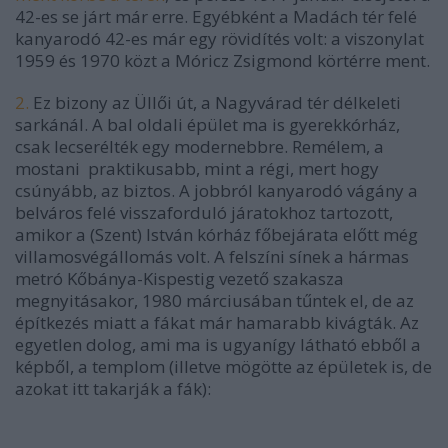
42-es se járt már erre. Egyébként a Madách tér felé
kanyarodó 42-es már egy rövidítés volt: a viszonylat
1959 és 1970 közt a Móricz Zsigmond körtérre ment.
2.
Ez bizony az Üllői út, a Nagyvárad tér délkeleti
sarkánál. A bal oldali épület ma is gyerekkórház,
csak lecserélték egy modernebbre. Remélem, a
mostani praktikusabb, mint a régi, mert hogy
csúnyább, az biztos. A jobbról kanyarodó vágány a
belváros felé visszaforduló járatokhoz tartozott,
amikor a (Szent) István kórház főbejárata előtt még
villamosvégállomás volt. A felszíni sínek a hármas
metró Kőbánya-Kispestig vezető szakasza
megnyitásakor, 1980 márciusában tűntek el, de az
építkezés miatt a fákat már hamarabb kivágták. Az
egyetlen dolog, ami ma is ugyanígy látható ebből a
képből, a templom (illetve mögötte az épületek is, de
azokat itt takarják a fák):