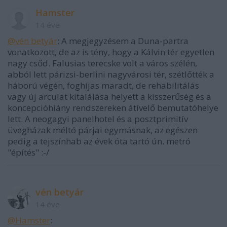
Hamster
14 éve
@vén betyár
: A megjegyzésem a Duna-partra
vonatkozott, de az is tény, hogy a Kálvin tér egyetlen
nagy csőd. Falusias terecske volt a város szélén,
abból lett párizsi-berlini nagyvárosi tér, szétlőtték a
háború végén, foghíjas maradt, de rehabilitálás
vagy új arculat kitalálása helyett a kisszerűség és a
koncepcióhiány rendszereken átívelő bemutatóhelye
lett. A neogagyi panelhotel és a posztprimitív
üvegházak méltó párjai egymásnak, az egészen
pedig a tejszínhab az évek óta tartó ún. metró
"építés" :-/
vén betyár
14 éve
@Hamster
: