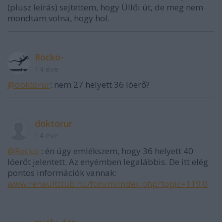
(plusz leírás) sejtettem, hogy Üllői út, de meg nem
mondtam volna, hogy hol.
Rocko-
14 éve
@doktorur
: nem 27 helyett 36 lóerő?
doktorur
14 éve
@Rocko-
: én úgy emlékszem, hogy 36 helyett 40
lóerőt jelentett. Az enyémben legalábbis. De itt elég
pontos információk vannak:
www.renaultclub.hu/forum/index.php?topic=119.0