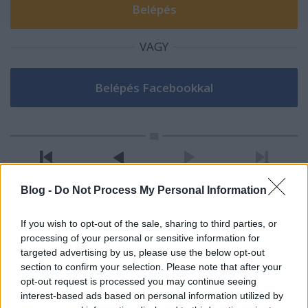
VAGY
Blog -
Do Not Process My Personal Information
Hamster
If you wish to opt-out of the sale, sharing to third parties, or
14 éve
processing of your personal or sensitive information for
@Karl Friedrich Drais der Freiherr von Sauerbronn
: A
targeted advertising by us, please use the below opt-out
stand-up után itt az új őrület, a sit-down comedy? :P
section to confirm your selection. Please note that after your
opt-out request is processed you may continue seeing
interest-based ads based on personal information utilized by