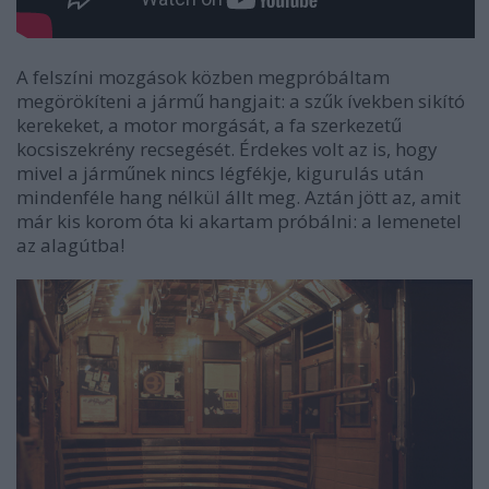
A felszíni mozgások közben megpróbáltam
megörökíteni a jármű hangjait: a szűk ívekben sikító
kerekeket, a motor morgását, a fa szerkezetű
kocsiszekrény recsegését. Érdekes volt az is, hogy
mivel a járműnek nincs légfékje, kigurulás után
mindenféle hang nélkül állt meg. Aztán jött az, amit
már kis korom óta ki akartam próbálni: a lemenetel
az alagútba!