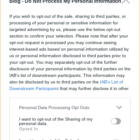
Blog -
Do Not Process My Personal Information
If you wish to opt-out of the sale, sharing to third parties, or
processing of your personal or sensitive information for
targeted advertising by us, please use the below opt-out
section to confirm your selection. Please note that after your
opt-out request is processed you may continue seeing
interest-based ads based on personal information utilized by
us or personal information disclosed to third parties prior to
your opt-out. You may separately opt-out of the further
disclosure of your personal information by third parties on the
Szintén kihagyhatatlan a "régi és új" című
IAB’s list of downstream participants. This information may
kompozíció. Ezen túl az egyéb műszaki
also be disclosed by us to third parties on the
IAB’s List of
megoldásokat is érdemes megnézni: a födémet, a
Downstream Participants
that may further disclose it to other
felsővezeték kialakítását (nem drót, hanem egy
third parties.
vékony sín)!
Please note that this website/app uses one or more Google
Personal Data Processing Opt Outs
services and may gather and store information including but
not limited to your visit or usage behaviour. You may click to
I want to opt-out of the Sharing of my
personal data.
grant or deny consent to Google and its third-party tags to
Opted In
use your data for below specified purposes in below Google
consent section.