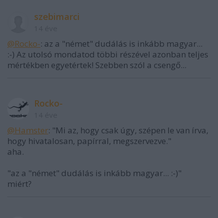
szebimarci
14 éve
@Rocko-
: az a "német" dudálás is inkább magyar...
:-) Az utolsó mondatod többi részével azonban teljes
mértékben egyetértek! Szebben szól a csengő...
Rocko-
14 éve
@Hamster
: "Mi az, hogy csak úgy, szépen le van írva,
hogy hivatalosan, papírral, megszervezve."
aha.
"az a "német" dudálás is inkább magyar... :-)"
miért?