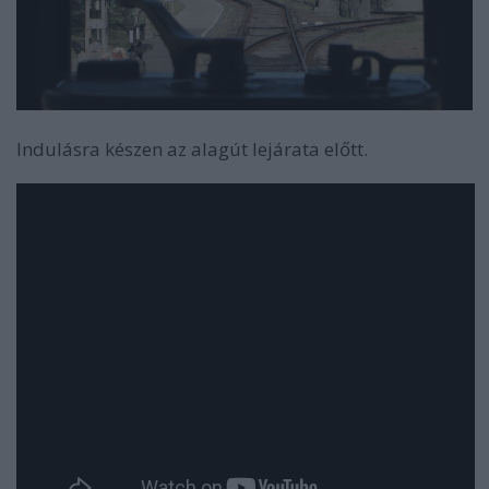
Indulásra készen az alagút lejárata előtt.