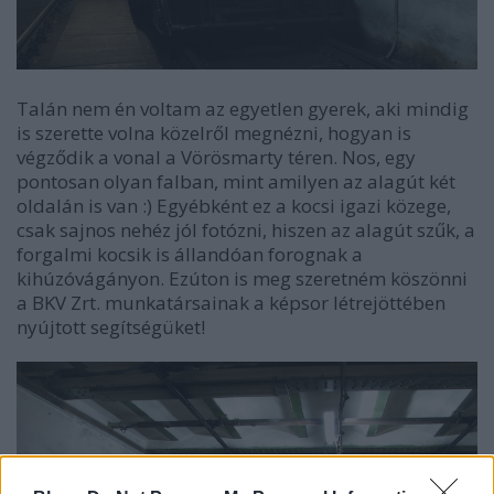
Talán nem én voltam az egyetlen gyerek, aki mindig
is szerette volna közelről megnézni, hogyan is
végződik a vonal a Vörösmarty téren. Nos, egy
pontosan olyan falban, mint amilyen az alagút két
oldalán is van :) Egyébként ez a kocsi igazi közege,
csak sajnos nehéz jól fotózni, hiszen az alagút szűk, a
forgalmi kocsik is állandóan forognak a
kihúzóvágányon. Ezúton is meg szeretném köszönni
a BKV Zrt. munkatársainak a képsor létrejöttében
nyújtott segítségüket!