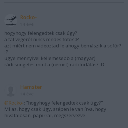
Rocko-
14 éve
hogyhogy felengedtek csak úgy?
a fal végéről nincs rendes fotó? :P
azt miért nem videoztad le ahogy bemászik a sofőr?
:P
ugye mennyivel kellemesebb a (magyar)
rádcsöngetés mint a (német) ráddudálás? :D
Hamster
14 éve
@Rocko-
: "hogyhogy felengedtek csak úgy?"
Mi az, hogy csak úgy, szépen le van írva, hogy
hivatalosan, papírral, megszervezve.