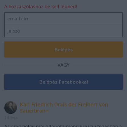
A hozzászóláshoz be kell lépned!
VAGY
Karl Friedrich Drais der Freiherr von
Sauerbronn
14 éve
Az öreg hölgy mai állapota mennyire van fedésben a