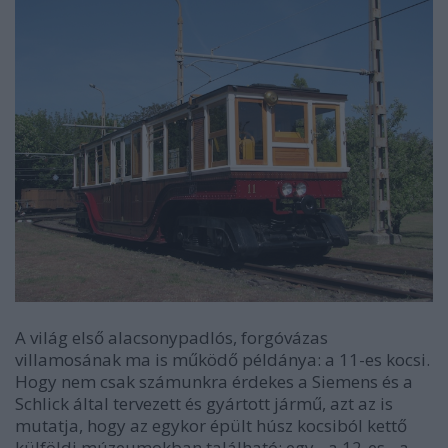
A világ első alacsonypadlós, forgóvázas
villamosának ma is működő példánya: a 11-es kocsi.
Hogy nem csak számunkra érdekes a Siemens és a
Schlick által tervezett és gyártott jármű, azt az is
mutatja, hogy az egykor épült húsz kocsiból kettő
külföldi múzeumokban található: egy - a 12-es - a