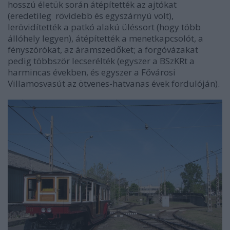
hosszú életük során átépítették az ajtókat
(eredetileg rövidebb és egyszárnyú volt),
lerövidítették a patkó alakú üléssort (hogy több
állóhely legyen), átépítették a menetkapcsolót, a
fényszórókat, az áramszedőket; a forgóvázakat
pedig többször lecserélték (egyszer a BSzKRt a
harmincas években, és egyszer a Fővárosi
Villamosvasút az ötvenes-hatvanas évek fordulóján).