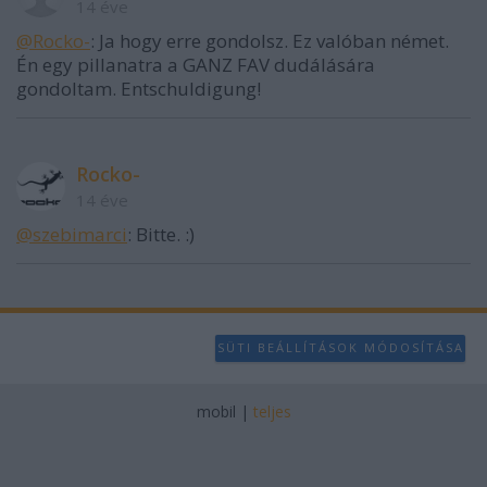
14 éve
@Rocko-
: Ja hogy erre gondolsz. Ez valóban német.
Én egy pillanatra a GANZ FAV dudálására
gondoltam. Entschuldigung!
Rocko-
14 éve
@szebimarci
: Bitte. :)
SÜTI BEÁLLÍTÁSOK MÓDOSÍTÁSA
mobil
|
teljes