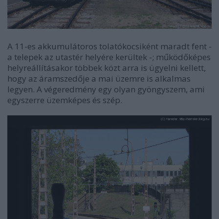
A 11-es akkumulátoros tolatókocsiként maradt fent -
a telepek az utastér helyére kerültek -; működőképes
helyreállításakor többek közt arra is ügyelni kellett,
hogy az áramszedője a mai üzemre is alkalmas
legyen. A végeredmény egy olyan gyöngyszem, ami
egyszerre üzemképes és szép.