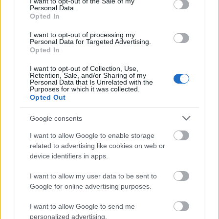
I want to opt-out of the Sale of my
Personal Data.
Opted In
I want to opt-out of processing my
Personal Data for Targeted Advertising.
Opted In
I want to opt-out of Collection, Use,
Retention, Sale, and/or Sharing of my
Personal Data that Is Unrelated with the
Purposes for which it was collected.
Opted Out
Google consents
És a bejegyzés végén még egy videó - a nosztalgia
kocsi kívül-belül, alul-felül. Különösen nagy élmény
I want to allow Google to enable storage
az állomásokon a közeledő majd távolodó kocsi
related to advertising like cookies on web or
mélyen búgó hangját hallani, ezt sajnos a kamerám
device identifiers in apps.
nem nagyon tudta megörökíteni. De az áthaladást
jelző csöngetés (a kocsi a közbenső megállókban
I want to allow my user data to be sent to
nem állt meg, mivel kis befogadókéepssége miatt az
Google for online advertising purposes.
újabb utasok felszállása nehézkes lett volna,
I want to allow Google to send me
kiszállni pedig senki nem akart:) is tetszett.
personalized advertising.