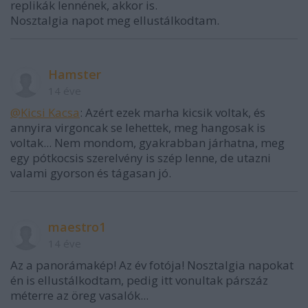
replikák lennének, akkor is.
Nosztalgia napot meg ellustálkodtam.
Hamster
14 éve
@Kicsi Kacsa
: Azért ezek marha kicsik voltak, és
annyira virgoncak se lehettek, meg hangosak is
voltak... Nem mondom, gyakrabban járhatna, meg
egy pótkocsis szerelvény is szép lenne, de utazni
valami gyorson és tágasan jó.
maestro1
14 éve
Az a panorámakép! Az év fotója! Nosztalgia napokat
én is ellustálkodtam, pedig itt vonultak párszáz
méterre az öreg vasalók...