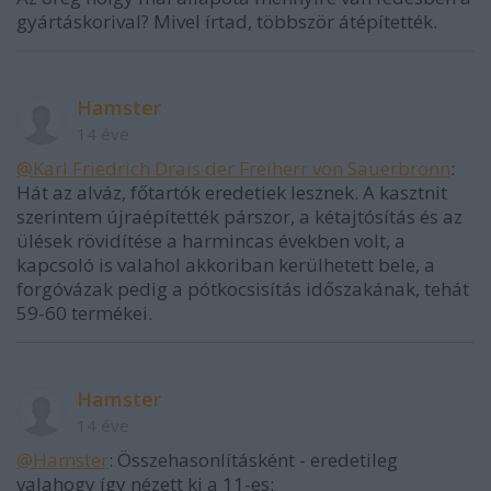
gyártáskorival? Mivel írtad, többször átépítették.
Hamster
14 éve
@Karl Friedrich Drais der Freiherr von Sauerbronn
:
Hát az alváz, főtartók eredetiek lesznek. A kasztnit
szerintem újraépítették párszor, a kétajtósítás és az
ülések rövidítése a harmincas években volt, a
kapcsoló is valahol akkoriban kerülhetett bele, a
forgóvázak pedig a pótkocsisítás időszakának, tehát
59-60 termékei.
Hamster
14 éve
@Hamster
: Összehasonlításként - eredetileg
valahogy így nézett ki a 11-es: