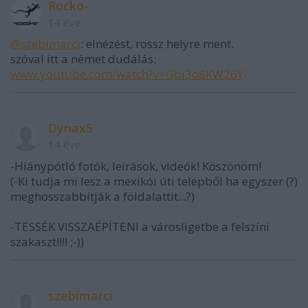
Rocko-
14 éve
@szebimarci
: elnézést, rossz helyre ment.
szóval itt a német dudálás:
www.youtube.com/watch?v=Gbi3o8KW26Y
Dynax5
14 éve
-Hiánypótló fotók, leírások, videók! Köszönöm!
(-Ki tudja mi lesz a mexikói úti telepből ha egyszer (?)
meghosszabbítják a földalattit...?)
-TESSÉK VISSZAÉPÍTENI a városligetbe a felszíni
szakaszt!!!! ;-))
szebimarci