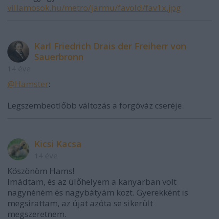
villamosok.hu/metro/jarmu/favold/fav1x.jpg
Karl Friedrich Drais der Freiherr von
Sauerbronn
14 éve
@Hamster
:
Legszembeötlőbb változás a forgóváz cseréje.
Kicsi Kacsa
14 éve
Köszönöm Hams!
Imádtam, és az ülőhelyem a kanyarban volt
nagynéném és nagybátyám közt. Gyerekként is
megsirattam, az újat azóta se sikerült
megszeretnem.