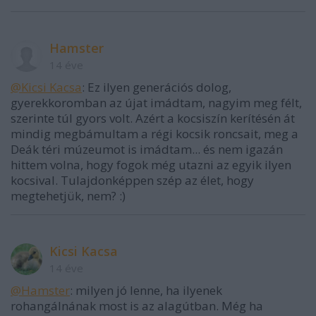
Hamster
14 éve
@Kicsi Kacsa
: Ez ilyen generációs dolog,
gyerekkoromban az újat imádtam, nagyim meg félt,
szerinte túl gyors volt. Azért a kocsiszín kerítésén át
mindig megbámultam a régi kocsik roncsait, meg a
Deák téri múzeumot is imádtam... és nem igazán
hittem volna, hogy fogok még utazni az egyik ilyen
kocsival. Tulajdonképpen szép az élet, hogy
megtehetjük, nem? :)
Kicsi Kacsa
14 éve
@Hamster
: milyen jó lenne, ha ilyenek
rohangálnának most is az alagútban. Még ha