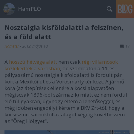
HamPLÓ
Nosztalgia kisföldalatti a felszínen,
és a föld alatt
Hamster
•
2012. május 10.
17
A
hosszú hétvége alatt
nem csak
régi villamosok
közlekedtek a városban
, de szombaton a 11-es
pályaszámú nosztalgia kisföldalatti is fordult pár
kört a Mexikói út és a Vörösmarty tér közt. A jármű
kora (az átépítések ellenére a kocsi alapvetően
mégiscsak 1896-ból származik) miatt ez nem fordul
elő túl gyakran, úgyhogy éltem a lehetőséggel, és
még időben engedélyt kértem a BKV Zrt-től, hogy a
kocsiszíni csarnoktól az alagút végéig követhessem
az "Öreg Hölgyet".