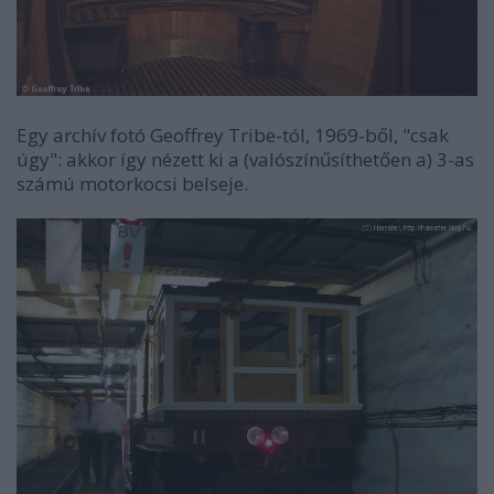
Egy archív fotó Geoffrey Tribe-tól, 1969-ből, "csak
úgy": akkor így nézett ki a (valószínűsíthetően a) 3-as
számú motorkocsi belseje.