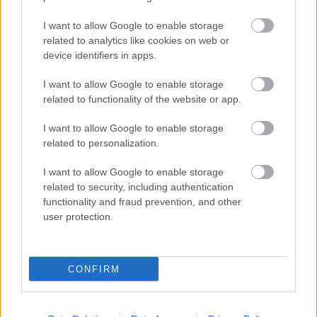
Még jó hosszú életet kívánok a 116 éves Öreg
I want to allow Google to enable storage
Hölgynek!
related to analytics like cookies on web or
device identifiers in apps.
I want to allow Google to enable storage
related to functionality of the website or app.
Címkék:
budapest
közlekedés
videó
képek
nosztalgia
oldtimer
kisföldalatti
Geoffrey Tribe
I want to allow Google to enable storage
related to personalization.
I want to allow Google to enable storage
related to security, including authentication
Ajánlott bejegyzések:
functionality and fraud prevention, and other
user protection.
Az eltolt híd
CONFIRM
Déli Körvasút: változások a MOL-