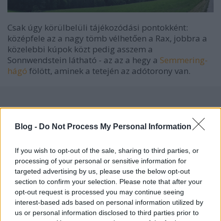
Csak úgy körülbelüli tájékozódási pontokként:
középfele az a nagy tömb vélhetően a Rax, jobbra a
közelebbi kúpok közt pedig asszem a
Sonnwendstein látható - az az a hegy a
Semmering-
hágó
fölött, aminek a tetején az adótorony van.
Címkék:
ausztria
panoráma
alpok
semmering
Blog -
Do Not Process My Personal Information
If you wish to opt-out of the sale, sharing to third parties, or
processing of your personal or sensitive information for
targeted advertising by us, please use the below opt-out
Ajánlott bejegyzések:
section to confirm your selection. Please note that after your
opt-out request is processed you may continue seeing
interest-based ads based on personal information utilized by
Kéttestű hullámgenerátorral Pozsonyból
us or personal information disclosed to third parties prior to
Bécsbe