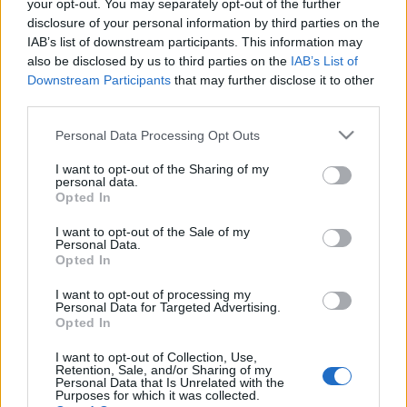
your opt-out. You may separately opt-out of the further
disclosure of your personal information by third parties on the
IAB’s list of downstream participants. This information may
also be disclosed by us to third parties on the
IAB’s List of
A vonatfotózás melléktermékei 2.
Downstream Participants
that may further disclose it to other
third parties.
Please note that this website/app uses one or more Google
Personal Data Processing Opt Outs
services and may gather and store information including but
Amikor minden másfelé megy, mint
not limited to your visit or usage behaviour. You may click to
I want to opt-out of the Sharing of my
szokott, avagy egy újabb bécsi kiruccanás
personal data.
grant or deny consent to Google and its third-party tags to
Opted In
use your data for below specified purposes in below Google
consent section.
I want to opt-out of the Sale of my
Personal Data.
Ez is a Duna, csak Németországban és
Opted In
Ausztriában
I want to opt-out of processing my
Personal Data for Targeted Advertising.
Opted In
Twin City Liner: sugárhajtással
I want to opt-out of Collection, Use,
Retention, Sale, and/or Sharing of my
Pozsonyból Bécsbe
Personal Data that Is Unrelated with the
Purposes for which it was collected.