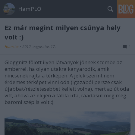
HamPLÓ
Ez már megint milyen csúnya hely
volt :)
Hamster
•
2012. augusztus 17.
4
Gloggnitz fölött ilyen látványok jönnek szembe az
emberrel, ha olyan utakra kanyarodik, amik
nincsenek rajta a térképen. A jelek szerint nem
érdemes térképet vinni oda (igazából persze csak
újabbat/részletesebbet kellett volna), mert az út oda
vitt, ahová az elején a tábla írta, ráadásul meg még
baromi szép is volt :)