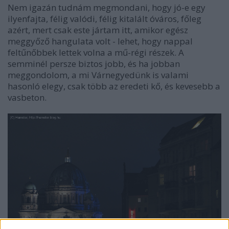
Nem igazán tudnám megmondani, hogy jó-e egy
ilyenfajta, félig valódi, félig kitalált óváros, főleg
azért, mert csak este jártam itt, amikor egész
meggyőző hangulata volt - lehet, hogy nappal
feltűnőbbek lettek volna a mű-régi részek. A
semminél persze biztos jobb, és ha jobban
meggondolom, a mi Várnegyedünk is valami
hasonló elegy, csak több az eredeti kő, és kevesebb a
vasbeton.