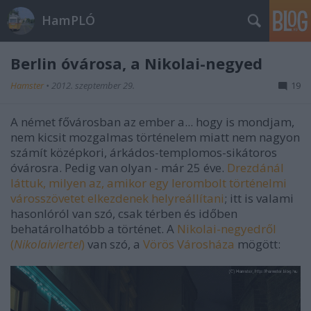
HamPLÓ
Berlin óvárosa, a Nikolai-negyed
Hamster
•
2012. szeptember 29.
19
A német fővárosban az ember a... hogy is mondjam,
nem kicsit mozgalmas történelem miatt nem nagyon
számít középkori, árkádos-templomos-sikátoros
óvárosra. Pedig van olyan - már 25 éve.
Drezdánál
láttuk, milyen az, amikor egy lerombolt történelmi
városszövetet elkezdenek helyreállítani
; itt is valami
hasonlóról van szó, csak térben és időben
behatárolhatóbb a történet. A
Nikolai-negyedről
(
Nikolaiviertel
)
van szó, a
Vörös Városháza
mögött: