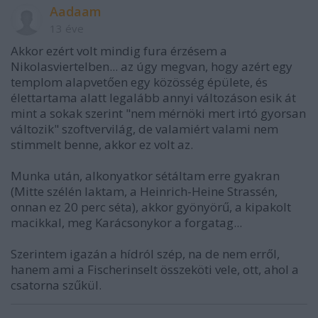
Aadaam
13 éve
Akkor ezért volt mindig fura érzésem a
Nikolasviertelben... az úgy megvan, hogy azért egy
templom alapvetően egy közösség épülete, és
élettartama alatt legalább annyi változáson esik át
mint a sokak szerint "nem mérnöki mert irtó gyorsan
változik" szoftvervilág, de valamiért valami nem
stimmelt benne, akkor ez volt az.
Munka után, alkonyatkor sétáltam erre gyakran
(Mitte szélén laktam, a Heinrich-Heine Strassén,
onnan ez 20 perc séta), akkor gyönyörű, a kipakolt
macikkal, meg Karácsonykor a forgatag...
Szerintem igazán a hídról szép, na de nem erről,
hanem ami a Fischerinselt összeköti vele, ott, ahol a
csatorna szűkül.