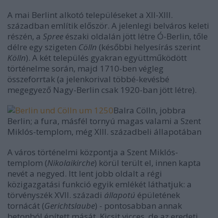
A mai Berlint alkotó településeket a XII-XIII.
században említik először. A jelenlegi belváros keleti
részén, a
Spree
északi oldalán jött létre Ó-Berlin, tőle
délre egy szigeten
Cölln
(későbbi helyesírás szerint
Kölln
). A két település gyakran együttműködött
történelme során, majd 1710-ben végleg
összeforrtak (a jelenkorival többé-kevésbé
megegyező Nagy-Berlin csak 1920-ban jött létre).
Balra Cölln, jobbra
Berlin; a fura, másfél tornyú magas valami a Szent
Miklós-templom, még XIII. századbeli állapotában
A város történelmi központja a Szent Miklós-
templom (
Nikolaikirche
) körül terült el, innen kapta
nevét a negyed. Itt lent jobb oldalt a régi
közigazgatási funkció egyik emlékét láthatjuk: a
törvényszék XVII. századi
állapotú
épületének
tornácát (
Gerichtslaube
) - pontosabban annak
betonból épített mását. Kicsit vicces, de az eredeti