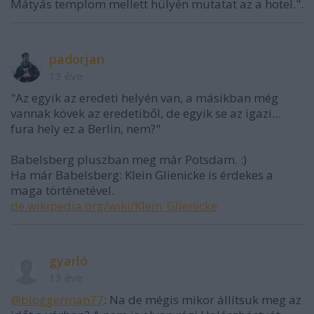
Mátyás templom mellett hülyén mutatat az a hotel.".
padorjan
13 éve
"Az egyik az eredeti helyén van, a másikban még
vannak kövek az eredetiből, de egyik se az igazi...
fura hely ez a Berlin, nem?"
Babelsberg pluszban meg már Potsdam. :)
Ha már Babelsberg: Klein Glienicke is érdekes a
maga történetével.
de.wikipedia.org/wiki/Klein_Glienicke
gyarló
13 éve
@bloggerman77
: Na de mégis mikor állítsuk meg az