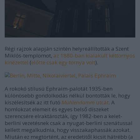
Régi rajzok alapján szintén helyreállították a Szent
Miklós-templomot,
az 1880-ban kialakult kéttornyos
kinézettel
(
előtte csak egy tornya volt
).
A rokokó stílusú Ephraim-palotát 1935-ben
különösebb gondolkodás nélkül bontották le, hogy
kiszélesítsék az itt futó
Mühlendamm
utcát
. A
homlokzat elemeit és egyes belső díszeket
szerencsére elraktározták, így 1982-ben a kelet-
berlini vezetésnek csak a nyugat-berlini szenátussal
kellett megalkudnia, hogy visszakaphassák azokat.
Miután ez megtörtént, az eredetitől kicsit hátrébb (a