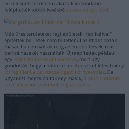
kiszélesített útról nem akartak lemondani)
felépítették többé-kevésbé
az eredeti épületet
.
Más üres területeket régi épületek "replikáival"
építettek be - ezek nem feltétlenül az itt állt házak
másai: ha nem voltak meg az eredeti tervek, más
berlini házakét használták. Újraépítettek például
egy
régen Köllnben állt kocsmát
, mert úgy
gondolták, hogy a háborúban elpusztult létesítmény
jól fog illeni a turistacsalogató környezethez
. De
ugyanezt megcsinálták egy másik,
a Mühlendamm
szélesítésekor lerombolt fogadóval is
.