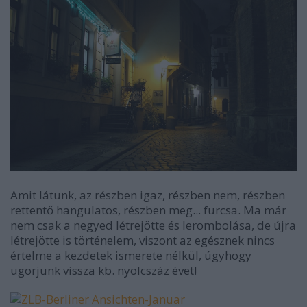
Amit látunk, az részben igaz, részben nem, részben
rettentő hangulatos, részben meg... furcsa. Ma már
nem csak a negyed létrejötte és lerombolása, de újra
létrejötte is történelem, viszont az egésznek nincs
értelme a kezdetek ismerete nélkül, úgyhogy
ugorjunk vissza kb. nyolcszáz évet!