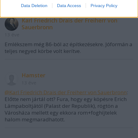
Data Deletion
Data Access
Privacy Policy
Karl Friedrich Drais der Freiherr von
Sauerbronn
13 éve
Emlékszem még 86-ból az építkezésekre. Jóformán a
teljes negyed körbe volt kerítve.
Hamster
13 éve
@Karl Friedrich Drais der Freiherr von Sauerbronn
:
Előtte nem jártál ott? Fura, hogy egy köpésre Erich
Lámpaboltjától (Palast der Republik), rögtön a
Városháza mellett egy ekkora rom+foghíjtelek
halom megmaradhatott.