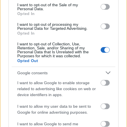
consent section.
I want to opt-out of the Sale of my
Personal Data.
Pozsonyi kifli, akarom mondani
Opted In
kiruccanás
I want to opt-out of processing my
Personal Data for Targeted Advertising.
Opted In
Öreg tuják (Közép-)Európa különböző
I want to opt-out of Collection, Use,
sarkaiból
Retention, Sale, and/or Sharing of my
Personal Data that Is Unrelated with the
Purposes for which it was collected.
Opted Out
Szöged
Google consents
I want to allow Google to enable storage
related to advertising like cookies on web or
device identifiers in apps.
Szél, Zsiguli, jégpálya és vízibusz, avagy a
téli Balaton
I want to allow my user data to be sent to
Google for online advertising purposes.
I want to allow Google to send me