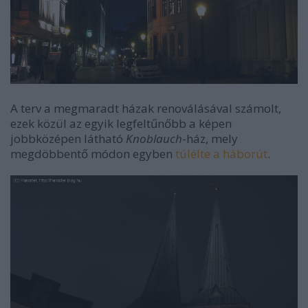
A terv a megmaradt házak renoválásával számolt,
ezek közül az egyik legfeltűnőbb a képen
jobbközépen látható
Knoblauch
-ház, mely
megdöbbentő módon egyben
túlélte a háborút
.