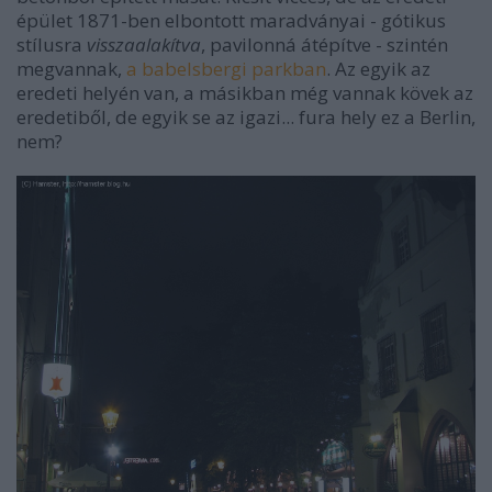
épület 1871-ben elbontott maradványai - gótikus
stílusra
visszaalakítva
, pavilonná átépítve - szintén
megvannak,
a babelsbergi parkban
. Az egyik az
eredeti helyén van, a másikban még vannak kövek az
eredetiből, de egyik se az igazi... fura hely ez a Berlin,
nem?