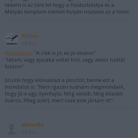
nekem is az tűnt fel hogy a Halászbástya és a
Mátyás templom mellett hülyén mutatat az a hotel.
Rocko-
13 éve
@bestpixel
: "A cikk is jó, és jó olvasni"
"látom, vagy éjszaka voltál kint, vagy akkor tudtál
fotózni"
örülök hogy elolvastad a posztot, benne ezt a
mondatot is: "Nem igazán tudnám megmondani,
hogy jó-e egy ilyenfajta, félig valódi, félig kitalált
óváros, főleg azért, mert csak este jártam itt".
almodhi
13 éve