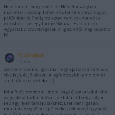
Nem tudom, hogy miért, de Németországban
máshol is visszaépítették a történelmi városmagot,
pl Kölnben is. Pedig ott aztán nem sok maradt a
városból: csak egy törmelékkupac + a dóm (rá
vigyáztak a szövetségesek is, igaz, ettől még kapott ő
is).
Fotósképző
13 éve
Szeretem Berlint, igaz, már régen jártam arrafelé. A
cikk is jó, és jó olvasni a legfontosabb templomról
amit rólam neveztek el. ;)
Mint fotós mondom: látom, vagy éjszaka voltál kint,
vagy akkor tudtál fotózni, de talán túl sok az ilyen
kép egy ilyen témájú sikkhez. Ezek nem igazán
mutatják meg jól az épületeket, tekintve, hogy sötét
van. Érdemes ilyenkor a naplemente utáni kb. 1