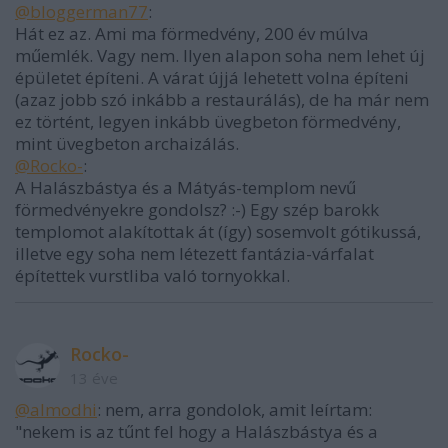
@bloggerman77
:
Hát ez az. Ami ma förmedvény, 200 év múlva
műemlék. Vagy nem. Ilyen alapon soha nem lehet új
épületet építeni. A várat újjá lehetett volna építeni
(azaz jobb szó inkább a restaurálás), de ha már nem
ez történt, legyen inkább üvegbeton förmedvény,
mint üvegbeton archaizálás.
@Rocko-
:
A Halászbástya és a Mátyás-templom nevű
förmedvényekre gondolsz? :-) Egy szép barokk
templomot alakítottak át (így) sosemvolt gótikussá,
illetve egy soha nem létezett fantázia-várfalat
építettek vurstliba való tornyokkal.
Rocko-
13 éve
@almodhi
: nem, arra gondolok, amit leírtam:
"nekem is az tűnt fel hogy a Halászbástya és a