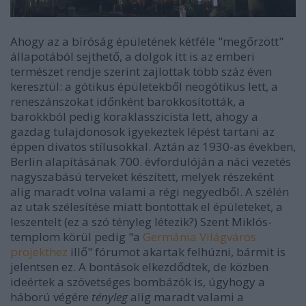
Ahogy az a bíróság épületének kétféle "megőrzött"
állapotából sejthető, a dolgok itt is az emberi
természet rendje szerint zajlottak több száz éven
keresztül: a gótikus épületekből neogótikus lett, a
reneszánszokat időnként barokkosították, a
barokkból pedig koraklasszicista lett, ahogy a
gazdag tulajdonosok igyekeztek lépést tartani az
éppen divatos stílusokkal. Aztán az 1930-as években,
Berlin alapításának 700. évfordulóján a náci vezetés
nagyszabású terveket készített, melyek részeként
alig maradt volna valami a régi negyedből. A szélén
az utak szélesítése miatt bontottak el épületeket, a
leszentelt (ez a szó tényleg létezik?) Szent Miklós-
templom körül pedig "a
Germánia Világváros
projekthez
illő" fórumot akartak felhúzni, bármit is
jelentsen ez. A bontások elkezdődtek, de közben
ideértek a szövetséges bombázók is, úgyhogy a
háború végére
tényleg
alig maradt valami a