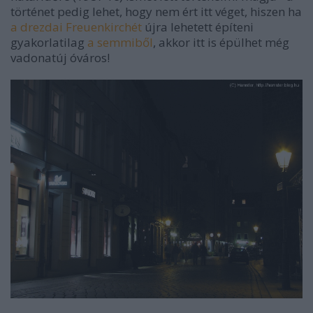
történet pedig lehet, hogy nem ért itt véget, hiszen ha
a drezdai Freuenkirchét
újra lehetett építeni
gyakorlatilag
a semmiből
, akkor itt is épülhet még
vadonatúj óváros!