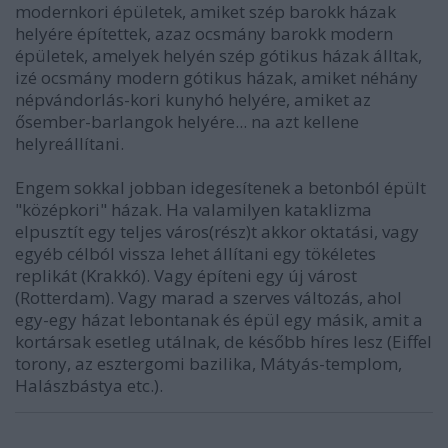
modernkori épületek, amiket szép barokk házak
helyére építettek, azaz ocsmány barokk modern
épületek, amelyek helyén szép gótikus házak álltak,
izé ocsmány modern gótikus házak, amiket néhány
népvándorlás-kori kunyhó helyére, amiket az
ősember-barlangok helyére... na azt kellene
helyreállítani.
Engem sokkal jobban idegesítenek a betonból épült
"középkori" házak. Ha valamilyen kataklizma
elpusztít egy teljes város(rész)t akkor oktatási, vagy
egyéb célból vissza lehet állítani egy tökéletes
replikát (Krakkó). Vagy építeni egy új várost
(Rotterdam). Vagy marad a szerves változás, ahol
egy-egy házat lebontanak és épül egy másik, amit a
kortársak esetleg utálnak, de később híres lesz (Eiffel
torony, az esztergomi bazilika, Mátyás-templom,
Halászbástya etc.).