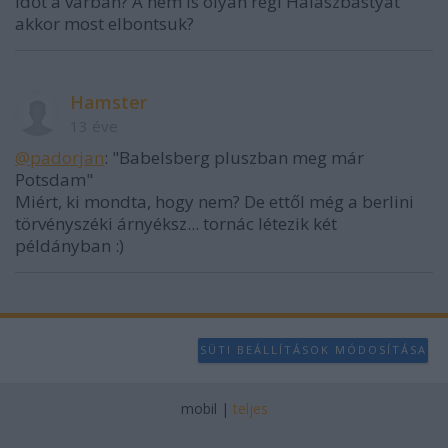
időt a várban? A nem is olyan régi Halászbástyát
akkor most elbontsuk?
Hamster
13 éve
@padorjan
: "Babelsberg pluszban meg már
Potsdam"
Miért, ki mondta, hogy nem? De ettől még a berlini
törvényszéki árnyéksz... tornác létezik két
példányban :)
SÜTI BEÁLLÍTÁSOK MÓDOSÍTÁSA
mobil
|
teljes