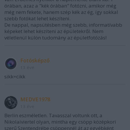
órában, azaz a "kék órában" fotózni, amikor még
még nem fekete, hanem szép kék az ég, így sokkal
szebb fotókat lehet készíteni.
De nappal, napsütésben még szebb, informatívabb
képeket lehet készíteni az épületekről. Nem
véletlenül külön tudomány az épületfotózás!
Fotósképző
13 éve
sikk=cikk
MEDVE1978
13 éve
Berlin eszméletlen. Tavasszal voltunk ott, a
Nikolaiviertel olyan, mintha egy csöpp középkori
szerű Szentendrébe csöppennél át az egyébként