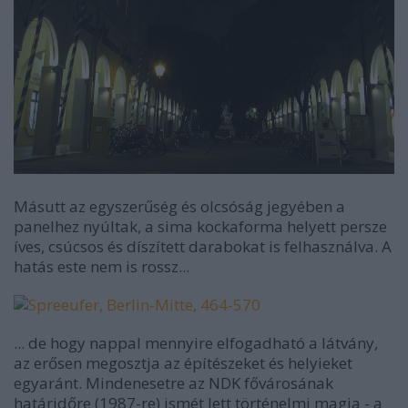
Másutt az egyszerűség és olcsóság jegyében a
panelhez nyúltak, a sima kockaforma helyett persze
íves, csúcsos és díszített darabokat is felhasználva. A
hatás este nem is rossz...
... de hogy nappal mennyire elfogadható a látvány,
az erősen megosztja az építészeket és helyieket
egyaránt. Mindenesetre az NDK fővárosának
határidőre (1987-re) ismét lett történelmi magja - a