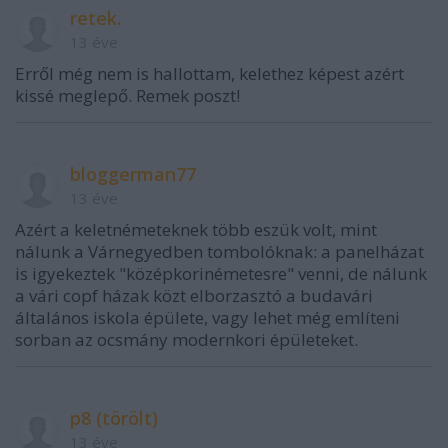
retek.
13 éve
Erről még nem is hallottam, kelethez képest azért
kissé meglepő. Remek poszt!
bloggerman77
13 éve
Azért a keletnémeteknek több eszük volt, mint
nálunk a Várnegyedben tombolóknak: a panelházat
is igyekeztek "középkorinémetesre" venni, de nálunk
a vári copf házak közt elborzasztó a budavári
általános iskola épülete, vagy lehet még említeni
sorban az ocsmány modernkori épületeket.
p8 (törölt)
13 éve