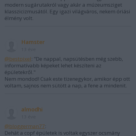
modern sugárutakról vagy akár a múzeumsziget
klasszicizmusától. Egy igazi világváros, nekem óriási
élmény volt.
Hamster
13 éve
@bestpixel
: "De nappal, napsütésben még szebb,
informatívabb képeket lehet készíteni az
épületekről."
Nem mondod! Csak este tizenegykor, amikor épp ott
voltam, sajnos nem sütött a nap, a fene a mindenit.
almodhi
13 éve
@bloggerman77
:
Dehát a copf épületek is voltak egyszer ocsmány