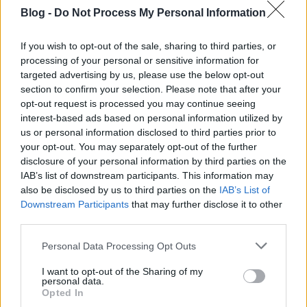
Blog -
Do Not Process My Personal Information
If you wish to opt-out of the sale, sharing to third parties, or
processing of your personal or sensitive information for
targeted advertising by us, please use the below opt-out
Végezetül még egy kép, a Mühlendammbrückéről,
section to confirm your selection. Please note that after your
az előtérben a Spree-vel, balra a
Berlini Dómmal
,
opt-out request is processed you may continue seeing
jobbra a Nikolaiviertel házacskáival. Fura hely ez a
interest-based ads based on personal information utilized by
Berlin, mondtam már? :)
us or personal information disclosed to third parties prior to
your opt-out. You may separately opt-out of the further
disclosure of your personal information by third parties on the
IAB’s list of downstream participants. This information may
also be disclosed by us to third parties on the
IAB’s List of
Címkék:
utazás
történelem
berlin
város
németország
képek
Downstream Participants
that may further disclose it to other
építészet
kelet-berlin
third parties.
Please note that this website/app uses one or more Google
Personal Data Processing Opt Outs
services and may gather and store information including but
not limited to your visit or usage behaviour. You may click to
I want to opt-out of the Sharing of my
personal data.
grant or deny consent to Google and its third-party tags to
Ajánlott bejegyzések:
Opted In
use your data for below specified purposes in below Google