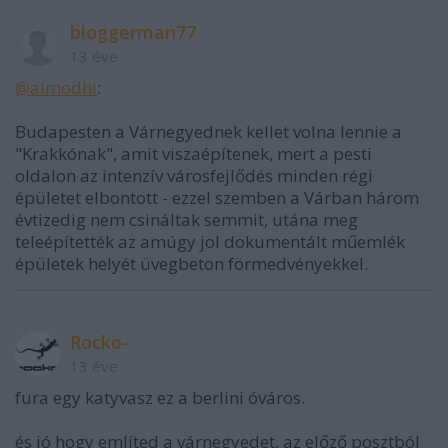
bloggerman77
13 éve
@almodhi
:
Budapesten a Várnegyednek kellet volna lennie a
"Krakkónak", amit viszaépítenek, mert a pesti
oldalon az intenzív városfejlődés minden régi
épületet elbontott - ezzel szemben a Várban három
évtizedig nem csináltak semmit, utána meg
teleépítették az amúgy jol dokumentált műemlék
épületek helyét üvegbeton förmedvényekkel.
Rocko-
13 éve
fura egy katyvasz ez a berlini óváros.
és jó hogy említed a várnegyedet, az előző posztból