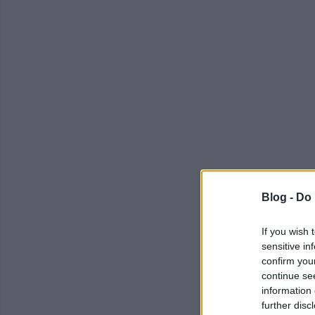
Blog -
Do 
If you wish 
sensitive in
confirm you
continue se
information 
further disc