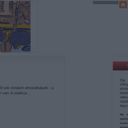
Egy 
űrl
ről sok mindent elmondhatunk - a
körü
n van: A statikus…
teki
vill
repül
Meg 
Ha t
aján
ismer
képe