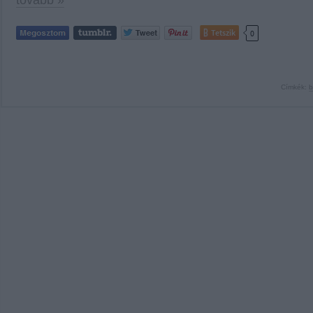
tovább »
Tetszik
0
Címkék:
b