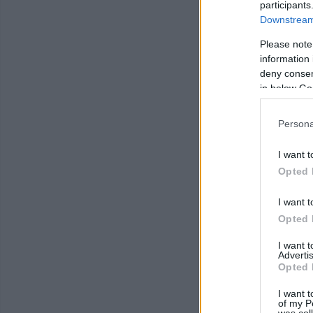
participants
Downstream 
Please note
information 
deny consent
in below Go
Persona
I want t
Opted 
I want t
Opted 
I want 
Advertis
Opted 
I want t
of my P
was col