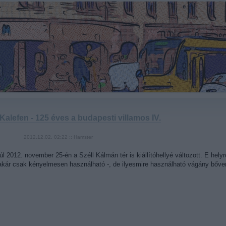
Kalefen - 125 éves a budapesti villamos IV.
2012.12.02. 02:22 ::
Hamster
l 2012. november 25-én a Széll Kálmán tér is kiállítóhellyé változott. E hely
akár csak kényelmesen használható -, de ilyesmire használható vágány bőve