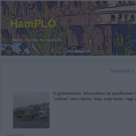
HamPLÓ
Hajók - ha jók, ha nem jók.
Tujaexpó a 
A gyülekezésen, felvonuláson és pendlizésen tú
"sokban" nincs benne, hogy szép lenne, vagy 