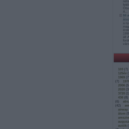
néh
felé
Óbud
A...
Mi 
átsü
a ny
mag
érd
1990
áll:
ford
váro
103
(
7
)
125év
(
1969
(
7
(
7
)
197
2006
(
5
2020
(
3
3720
(
1
436
(
8
)
(
6
)
abs
(
42
)
ae
airway
álom
(
amszt
augusz
autók
(