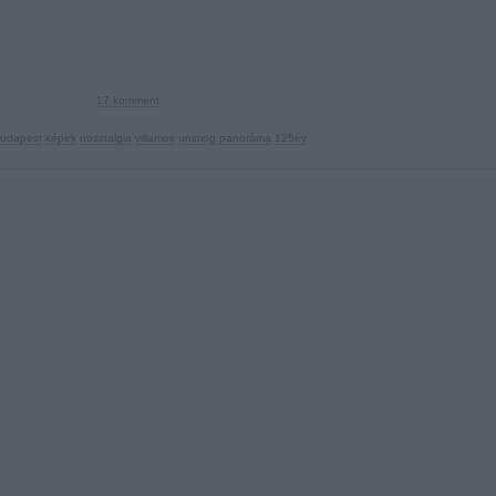
17
komment
udapest
képek
nosztalgia
villamos
unimog
panoráma
125év