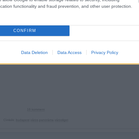
cation functionality and fraud prevention, and other user protection.
Alagút a gőzölgő tavon át
2012.12.21. 23:47 ::
Hamster
CONFIRM
a helyet, ahol a mostanában mindent beborító ködöt gyártják. Na jó, igazából 
r az is érthető, hogy a kisföldalatti alagútjánál véget ér…
Data Deletion
Data Access
Privacy Policy
16
komment
Címkék:
budapest
város
panoráma
városliget