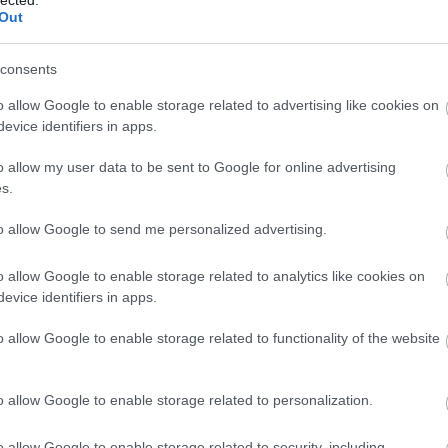
Címkék:
budapest
videó
duna
hajó
csak egy videó
Out
consents
Kellemes Karácsonyt!
o allow Google to enable storage related to advertising like cookies on
2012.12.24. 02:08 ::
Hamster
evice identifiers in apps.
o allow my user data to be sent to Google for online advertising
s.
to allow Google to send me personalized advertising.
o allow Google to enable storage related to analytics like cookies on
evice identifiers in apps.
o allow Google to enable storage related to functionality of the website
11
komment
o allow Google to enable storage related to personalization.
Címkék:
karácsony
o allow Google to enable storage related to security, including