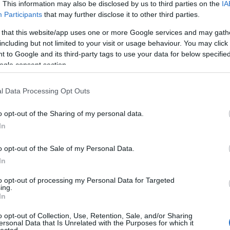
. This information may also be disclosed by us to third parties on the
IA
Participants
that may further disclose it to other third parties.
dapest
híd
képek
lánchíd
margit híd
városkép
szabadság híd
 that this website/app uses one or more Google services and may gath
including but not limited to your visit or usage behaviour. You may click 
 to Google and its third-party tags to use your data for below specifi
Relaxáljunk vízcsobogásra!
ogle consent section.
2012.12.27. 21:27 ::
Hamster
l Data Processing Opt Outs
-faragást és az azt követő bejglitúladagolást, ennek örömére relaxáljunk egy 
o opt-out of the Sharing of my personal data.
In
o opt-out of the Sale of my Personal Data.
In
to opt-out of processing my Personal Data for Targeted
ing.
In
11
komment
o opt-out of Collection, Use, Retention, Sale, and/or Sharing
ersonal Data that Is Unrelated with the Purposes for which it
lected.