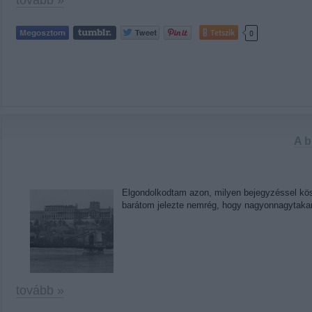
tovább »
Tetszik
0
A b
Elgondolkodtam azon, milyen bejegyzéssel kösz
barátom jelezte nemrég, hogy nagyonnagytakarí
tovább »