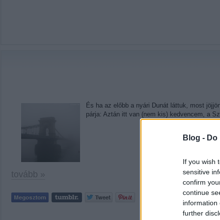
És ha az előbb a nyári Dunát láttuk, most jöjjö
párja: Aztán itt van (nem kis) kedvencem, a 
Blog -
Do 
If you wish 
sensitive in
tovább »
confirm you
continue se
Tetszik
0
information 
further disc