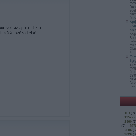
Mos
Duna
zugl
alat
észa
Ami
a v
en volt az ajtaja". Ez a
öre
volt a XX. század első…
hog
Bori
néh
felé
Óbud
A...
Mi 
átsü
a ny
mag
érd
1990
áll:
ford
váro
103
(
7
)
125év
(
1969
(
7
(
7
)
197
2006
(
5
2020
(
3