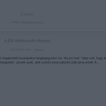
29
komment
Címkék:
budapest
panoráma
A ZiU trolibuszok alkonya
2012.12.29. 19:07 ::
Hamster
forgalomból kivonásakor blogbejegyzést írni. Ha azt írod, "ideje volt, hogy 
a hangulata", jönnek azok, akik szerint ennyi pénzért jobb járna ennél. A…