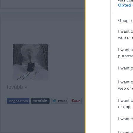
Opted 
Google 
I want t
web or d
I want t
purpose
I want 
I want t
tovább »
web or d
I want t
Tetszik
0
or app.
I want t
I want t