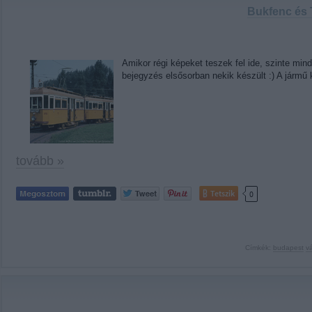
Bukfenc és 
Amikor régi képeket teszek fel ide, szinte mind
bejegyzés elsősorban nekik készült :) A jármű 
tovább »
Tetszik
0
Címkék:
budapest
v