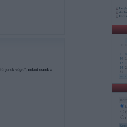
Legf
Arch
Utol
Hét
K
3
4
10
1
17
1
24
2
eltűnjenek végre", neked esnek a
31
<<
<
N
Ö
E