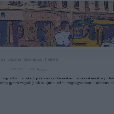
Szilveszteri tévéműsor helyett
2012.12.31. 17:34 ::
Hamster
, hogy akkor már inkább pofára eső embereket és macskákat nézek a youtub
zerény gyerek vagyok (csak az ajtókat kellett megnagyobbítani a lakásban, 