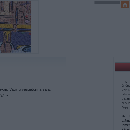
Egy 
űrl
e-on. Vagy olvasgatom a saját
körü
hogy…
teki
vill
repül
Meg 
Ha t
aján
ismer
képe