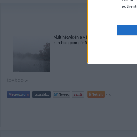
authenti
Múlt hétvégén a várost jártam, és megtaláltam 
ki a hidegben gőzölgő Városligeti-tó! És ilyenko
tovább »
Tetszik
0