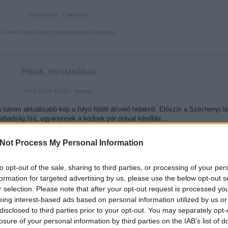
69
komment
·
2
trackback
Címkék:
videó
képek
tömegközlekedés
trolibusz
Hidak, mostanában
2012.12.28. 02:33 ::
Hamster
n három aktuálisabb kép a folyó fölött átívelő hidakról. Először a Széchenyi l
Szabadság híd, ugyanennek a ködnek pár órával későbbi…
Not Process My Personal Information
to opt-out of the sale, sharing to third parties, or processing of your per
formation for targeted advertising by us, please use the below opt-out s
r selection. Please note that after your opt-out request is processed y
eing interest-based ads based on personal information utilized by us or
disclosed to third parties prior to your opt-out. You may separately opt-
losure of your personal information by third parties on the IAB’s list of
15
komment