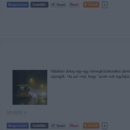
Tetszik
0
Hálátlan dolog egy-egy tömegközlekedési jármű 
rajongók. Ha azt írod, hogy "azért volt egyfajt
tovább »
Tetszik
0