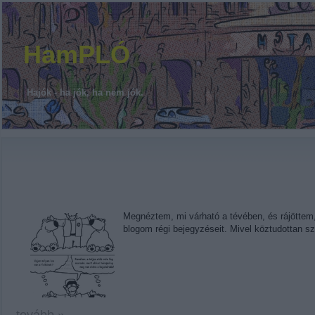
HamPLÓ
Hajók - ha jók, ha nem jók.
Megnéztem, mi várható a tévében, és rájöttem
blogom régi bejegyzéseit. Mivel köztudottan s