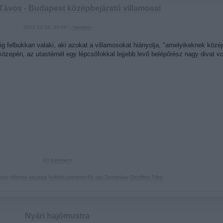
Távos - Budapest középbejáratú villamosai
2012.12.19. 20:00 ::
Hamster
ig felbukkan valaki, aki azokat a villamosokat hiányolja, "amelyikeknek közép
közepén, az utastérnél egy lépcsőfokkal lejjebb levő belépőrész nagy divat 
93
komment
áros
villamos
utcakép
kulfoldi szemmel
Ab van Donselaar
Geoffrey Tribe
Nyári hajómustra