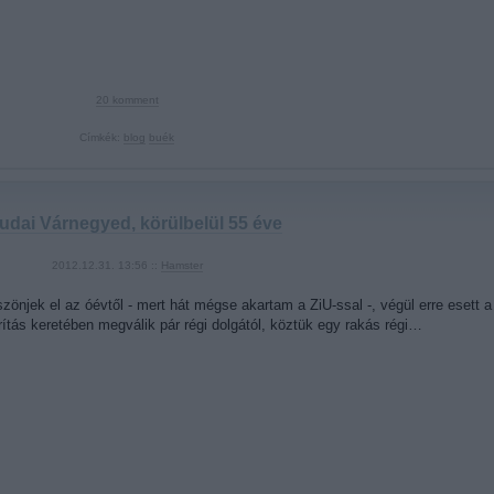
20
komment
Címkék:
blog
buék
udai Várnegyed, körülbelül 55 éve
2012.12.31. 13:56 ::
Hamster
önjek el az óévtől - mert hát mégse akartam a ZiU-ssal -, végül erre esett 
tás keretében megválik pár régi dolgától, köztük egy rakás régi…