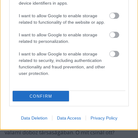
bio
device identifiers in apps.
I want to allow Google to enable storage
related to functionality of the website or app.
cyan
13 éve
I want to allow Google to enable storage
related to personalization.
A spirális körforgalomról még szó sem volt :D
I want to allow Google to enable storage
Körönd, Oktogon, Móricz szervizútjai nem
related to security, including authentication
körforgalmak, azok csak kanyarodást (parkolást)
functionality and fraud prevention, and other
segítő utcácskák. Köröndnél is meg az Oktogonon is
user protection.
csak onnan lehet jobbra illetve balra kanyarodni a
kereszteződésben.
CONFIRM
Vorbis
13 éve
Data Deletion
Data Access
Privacy Policy
44-es villamosok előtt ül valaki a sínen egy széken,
valami doboz társaságában. Ő mit csinál ott?