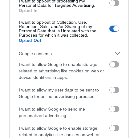
I want to opt-out of processing my
Personal Data for Targeted Advertising.
Opted In
qnadam
I want to opt-out of Collection, Use,
Retention, Sale, and/or Sharing of my
13 éve
Personal Data that Is Unrelated with the
Purposes for which it was collected.
@nyelv-ész
:
Opted Out
qnadam.hu/blog/images/20050529043957112_050
529jelzolampa.jpg
Google consents
a helyszín biztos, és a dátum is :)
I want to allow Google to enable storage
related to advertising like cookies on web or
device identifiers in apps.
bioLarzen
13 éve
I want to allow my user data to be sent to
Google for online advertising purposes.
@Hamster
: Persze, szerintem az országban rengeteg
körforgalom volt és épült az átkosban. Azt el tudom
I want to allow Google to send me
képzelni, hogy egy-egy helyi, túlbuzgó potentát
personalized advertising.
megpróbálta a dolgot ideológizálni - de ez nyilván
nem volt általános dolog.
I want to allow Google to enable storage
related to analytics like cookies on web or