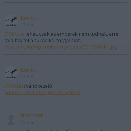
Rocko-
13 éve
@Circus
: lehet. csak az emberek nem tudnak. erre
találták fel a turbo körforgalmat.
vezetunk.hu/wp-content/uploads/2012/08/kf.jpg
Rocko-
13 éve
@Vorbis
: váltókezelő.
youtu.be/q2CSU7QqfrI?t=5m55s
Hamster
13 éve