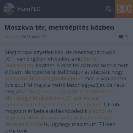
HamPLÓ
Moszkva tér, metróépítés közben
Hamster
•
2013. július 02.
91
Megint csak egyetlen kép, de rengeteg látnivaló,
J.C.T. van Engelen felvételén, amit
Ab van
Donselaartól
kaptam. A készítés dátuma nem ismert
előttem, de körülbelül belőhetjük az alapján, hogy
az egykori Beszkárt gombaépület
már le van bontva
(ide épül fel majd a metró betonlegyezője), de hátul
még áll
a Margit körúti gyűjtőfogház (később a
Munkaügyi Minisztérium 27. számú ipari
tanintézete) jellegzetes utcafronti épülete
. Utóbbi
mögött már befejezéshez közeledik
a Kohó- és
Gépipari Minisztérium mostanában lebontani
tervezett tömbje
is, úgyhogy maximum '71-ben
járhatunk.