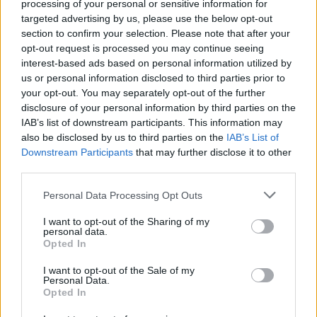
processing of your personal or sensitive information for
nyelv-ész
targeted advertising by us, please use the below opt-out
section to confirm your selection. Please note that after your
13 éve
opt-out request is processed you may continue seeing
@Circus
: ennek folyománya, hogy minek megy be
interest-based ads based on personal information utilized by
valaki a belső sávba, ha pár méter után úgyis
us or personal information disclosed to third parties prior to
kihajt...
your opt-out. You may separately opt-out of the further
disclosure of your personal information by third parties on the
A konkrét példában (eMnull-11-es út) a kör teljes
IAB’s list of downstream participants. This information may
kerülete nincs 100 méter, tehát a be- és kihajtás
also be disclosed by us to third parties on the
IAB’s List of
között még ennyi távolság sincs (kivéve, ha szeret
Downstream Participants
that may further disclose it to other
körözni, mint a keselyű).
third parties.
Please note that this website/app uses one or more Google
Personal Data Processing Opt Outs
services and may gather and store information including but
qnadam
not limited to your visit or usage behaviour. You may click to
I want to opt-out of the Sharing of my
personal data.
grant or deny consent to Google and its third-party tags to
13 éve
Opted In
use your data for below specified purposes in below Google
@nyelv-ész
: szerintem ott minden kihajtás után
consent section.
I want to opt-out of the Sale of my
kellene a külső sávba egy beton terelőelem. így
Personal Data.
mindig csak az menne a külsőben, aki már kifelé
Opted In
jönne a körből.