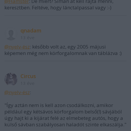
@Hamster
: De miért? Simán át kell rajta menni,
keresztben. Feltéve, hogy lánctalpassal vagy :-)
qnadam
13 éve
@nyelv-ész
: később volt az, egy 2005 májusi
képemen még nem körforgalomnak van táblázva :)
Circus
13 éve
@nyelv-ész
:
"Így aztán nem is kell azon csodálkozni, amikor
például egy kétsávos körforgalom belső(!) sávjából
úgy hajt ki a kijárat felé az elmebeteg autós, hogy a
külső sávban szabályosan haladót szinte elkaszálja."