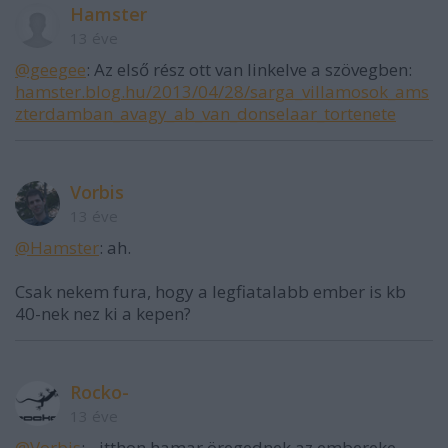
Hamster
13 éve
@geegee
: Az első rész ott van linkelve a szövegben:
hamster.blog.hu/2013/04/28/sarga_villamosok_ams
zterdamban_avagy_ab_van_donselaar_tortenete
Vorbis
13 éve
@Hamster
: ah.
Csak nekem fura, hogy a legfiatalabb ember is kb
40-nek nez ki a kepen?
Rocko-
13 éve
@Vorbis
: - itthon hamar öregednek az embereke