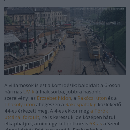
A villamosok is ezt a kort idézik: baloldalt a 6-oson
hármas
UV-k
állnak sorba, jobbra hasonló
szerelvény: az
Erzsébet hídon
, a
Rákóczi úton
és a
Thököly úton
át egészen a
Rákospatakig
közlekedő
44-es érkezett meg. A 4-es ekkor még
a Török
utcánál fordult
, ne is keressük, de középen hátul
elkaphatjuk, amint egy két pótkocsis
63-as
a Szent
János kórház felé kanyarodik. Ezek voltak a