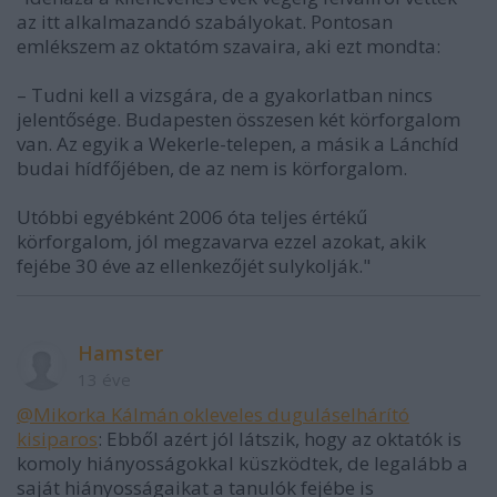
az itt alkalmazandó szabályokat. Pontosan
emlékszem az oktatóm szavaira, aki ezt mondta:
– Tudni kell a vizsgára, de a gyakorlatban nincs
jelentősége. Budapesten összesen két körforgalom
van. Az egyik a Wekerle-telepen, a másik a Lánchíd
budai hídfőjében, de az nem is körforgalom.
Utóbbi egyébként 2006 óta teljes értékű
körforgalom, jól megzavarva ezzel azokat, akik
fejébe 30 éve az ellenkezőjét sulykolják."
Hamster
13 éve
@Mikorka Kálmán okleveles duguláselhárító
kisiparos
: Ebből azért jól látszik, hogy az oktatók is
komoly hiányosságokkal küszködtek, de legalább a
saját hiányosságaikat a tanulók fejébe is