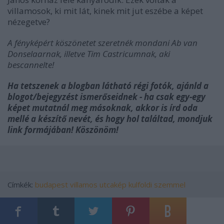
villamosok, ki mit lát, kinek mit jut eszébe a képet
nézegetve?
A fényképért köszönetet szeretnék mondani Ab van
Donselaarnak, illetve Tim Castricumnak, aki
bescannelte!
Ha tetszenek a blogban látható régi fotók, ajánld a
blogot/bejegyzést ismerőseidnek - ha csak egy-egy
képet mutatnál meg másoknak, akkor is írd oda
mellé a készítő nevét, és hogy hol találtad, mondjuk
link formájában! Köszönöm!
Címkék:
budapest
villamos
utcakép
kulfoldi szemmel