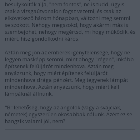
besulykolták :( Ja, "nem fontos", ne is tudd, úgyis
csak a vizsgaútvonalon fogsz vezetni, és csak az
elkövetkező három hónapban, változni meg semmi
se szokott. Nehogy megszokd, hogy akármi más is
szembejöhet, nehogy megértsd, mi hogy műkődik, és
miért, hisz gondolkodni káros.
Aztán meg jön az emberek igénytelensége, hogy ne
legyen másképp semmi, mint ahogy "régen", inkább
építsenek felüljárót mindenhova. Aztán meg
anyázzunk, hogy miért építenek felüljárót
mindenhova drága pénzért. Meg tegyenek lámpát
mindenhova. Aztán anyázzunk, hogy miért kell
lámpáknál állnunk.
"B" lehetőség, hogy az angolok (vagy a svájciak,
németek) egyszerűen okosabbak nálunk. Azért ez se
hangzik valami jól, nem?