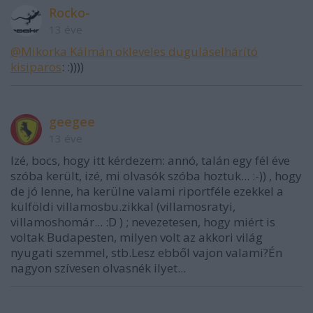
Rocko-
13 éve
@Mikorka Kálmán okleveles duguláselhárító
kisiparos
: :))))
geegee
13 éve
Izé, bocs, hogy itt kérdezem: annó, talán egy fél éve
szóba került, izé, mi olvasók szóba hoztuk... :-)) , hogy
de jó lenne, ha kerülne valami riportféle ezekkel a
külföldi villamosbu.zikkal (villamosratyi,
villamoshomár... :D ) ; nevezetesen, hogy miért is
voltak Budapesten, milyen volt az akkori világ
nyugati szemmel, stb.Lesz ebből vajon valami?Én
nagyon szívesen olvasnék ilyet...