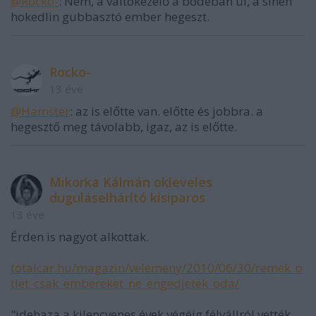
@Rocko-
: Nem, a váltókezelő a bódéban ül, a sínen
hokedlin gubbasztó ember hegeszt.
Rocko-
13 éve
@Hamster
: az is előtte van. előtte és jobbra. a
hegesztő meg távolabb, igaz, az is előtte.
Mikorka Kálmán okleveles
duguláselhárító kisiparos
13 éve
Érden is nagyot alkottak.
totalcar.hu/magazin/velemeny/2010/06/30/remek_o
tlet_csak_embereket_ne_engedjetek_oda/
"idehaza a kilencvenes évek végéig félvállról vették