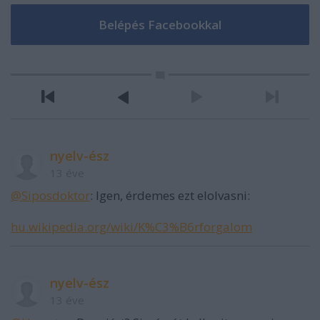
nyelv-ész
13 éve
@Siposdoktor
: Igen, érdemes ezt elolvasni:
hu.wikipedia.org/wiki/K%C3%B6rforgalom
nyelv-ész
13 éve