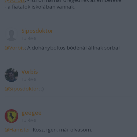
- a fiatalok iskolában vannak.
Siposdoktor
13 éve
@Vorbis
: A dohányboltos bódénál állnak sorba!
Vorbis
13 éve
@Siposdoktor
: :)
geegee
13 éve
@Hamster
: Kösz, igen, már olvasom.