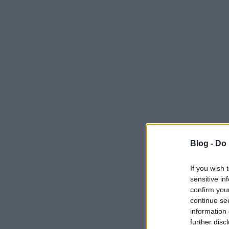
Blog -
Do 
If you wish 
sensitive in
confirm you
continue se
information 
further disc