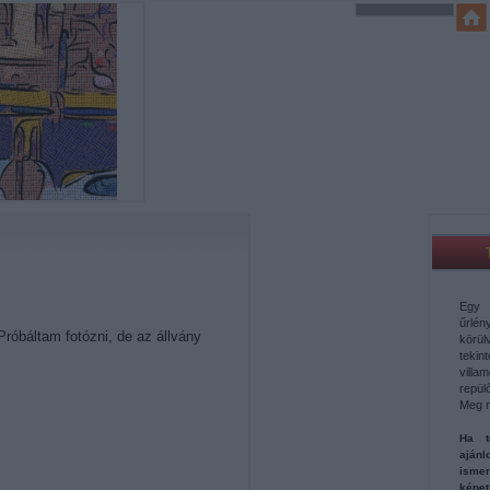
Egy 
űrl
Próbáltam fotózni, de az állvány
körü
teki
vill
repül
Meg 
Ha t
aján
ismer
képe