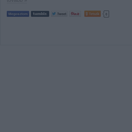
tovább »
Tetszik
0