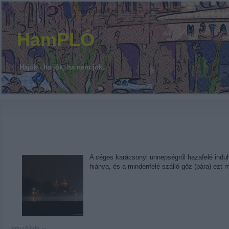
HamPLÓ
Hajók - ha jók, ha nem jók.
A céges karácsonyi ünnepségről hazafelé indulv
hiánya, és a mindenfelé szálló gőz (pára) ezt