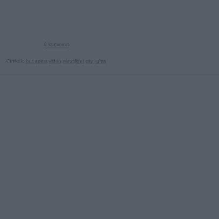
8
komment
Címkék:
budapest
videó
városliget
city lights