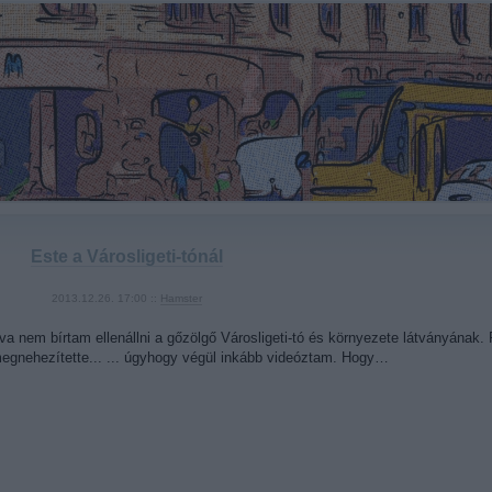
Este a Városligeti-tónál
2013.12.26. 17:00 ::
Hamster
a nem bírtam ellenállni a gőzölgő Városligeti-tó és környezete látványának. 
 megnehezítette... ... úgyhogy végül inkább videóztam. Hogy…