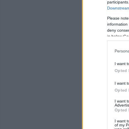
participants
Downstream 
Please note
information 
deny consent
in below Go
Persona
I want t
Opted 
I want t
Opted 
I want 
Advertis
Opted 
I want t
of my P
was col