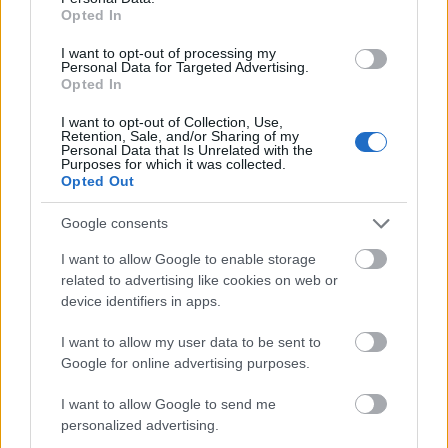
nyilván pongyolán fogalmaztam helyenként, de
Opted In
remélem, azért még elviselhető volt :)
I want to opt-out of processing my
Personal Data for Targeted Advertising.
Források:
A budapesti közúti vasút 100 éve (Közdok,
Opted In
1966)
Dr. Gáll Imre: A budapest Duna-hidak (Hídépítő Rt,
I want to opt-out of Collection, Use,
Retention, Sale, and/or Sharing of my
2005)
Personal Data that Is Unrelated with the
http://www.bibl.u-szeged.hu/ha/margithid/
Purposes for which it was collected.
Opted Out
Google consents
I want to allow Google to enable storage
Címkék:
budapest
elveszett
villamos
margit hid
related to advertising like cookies on web or
device identifiers in apps.
I want to allow my user data to be sent to
Google for online advertising purposes.
Ajánlott bejegyzések:
I want to allow Google to send me
personalized advertising.
Fogaskerekű, nosztalgiabusz,