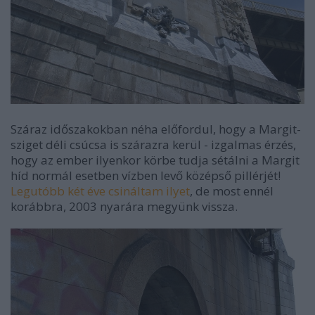
Száraz időszakokban néha előfordul, hogy a Margit-
sziget déli csúcsa is szárazra kerül - izgalmas érzés,
hogy az ember ilyenkor körbe tudja sétálni a Margit
híd normál esetben vízben levő középső pillérjét!
Legutóbb két éve csináltam ilyet
, de most ennél
korábbra, 2003 nyarára megyünk vissza.