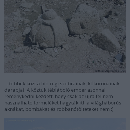
... többek közt a híd régi szobrainak, kőkoronáinak
darabjai! A köztük tébláboló ember azonnal
reménykedni kezdett, hogy csak az újra fel nem
használható törmeléket hagyták itt, a világháborús
aknákat, bombákat és robbanótölteteket nem :)