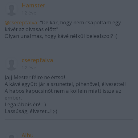
Hamster
12 éve
@cserepfalva
: "De kár, hogy nem csapoltam egy
kávét az olvasás előtt"
Olyan unalmas, hogy kávé nélkül belealszol? :(
cserepfalva
12 éve
Jajj Mester félre ne értsd!
A kávé együtt jár a szünettel, pihenővel, élvezettel!
A habos kapucsínót nem a koffein miatt issza az
ember.
Legalábbis én! :-)
Lassúság, élvezet...! ;-)
Albu