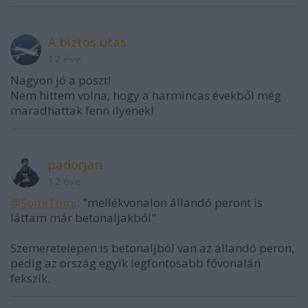
A biztos utas
12 éve
Nagyon jó a poszt!
Nem hittem volna, hogy a harmincas évekből még
maradhattak fenn ilyenek!
padorjan
12 éve
@SomiTomi
: "mellékvonalon állandó peront is
láttam már betonaljakból"
Szemeretelepen is betonaljból van az állandó peron,
pedig az ország egyik legfontosabb fővonalán
fekszik.