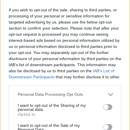
"csak" a pesti oldali nyílások semmisültek meg)
került a Dunába, vagy az újjáépítéskor tolták félre,
If you wish to opt-out of the sale, sharing to third parties, or
esetleg még a harmincas évek második felében
processing of your personal or sensitive information for
végzett szélesítéskor zuhant a vízbe véletlenül, azt
targeted advertising by us, please use the below opt-out
nem tudtuk meg, de érdekes volt élőben látni egy
section to confirm your selection. Please note that after your
olyan megoldást, amivel addig csak rajzon
opt-out request is processed you may continue seeing
találkoztam.
interest-based ads based on personal information utilized by
us or personal information disclosed to third parties prior to
A történet vége az lett, hogy Tibi megnézette a sínt a
your opt-out. You may separately opt-out of the further
Városi Tömegközlekedési Múzeum
akkori
disclosure of your personal information by third parties on the
igazgatójával, ami nyomán a BKV kiemelt egy
IAB’s list of downstream participants. This information may
darabot abból (az egészet nem tudták, túl mélyen
also be disclosed by us to third parties on the
IAB’s List of
beleágyazódott a mederbe a másik vége). A
Downstream Participants
that may further disclose it to other
leletmentést koordináló Közlekedési Múzeum ezen
third parties.
túl a szobrok maradványait is elszállította; ők már
Please note that this website/app uses one or more Google
Personal Data Processing Opt Outs
régóta tudtak az itt heverő értékekről, csak az
services and may gather and store information including but
alacsony vízállás és segítő partnerek együttállására
not limited to your visit or usage behaviour. You may click to
I want to opt-out of the Sharing of my
vártak.
personal data.
grant or deny consent to Google and its third-party tags to
Opted In
use your data for below specified purposes in below Google
Kiegészítést, pontosítást - mint mindig - most is szívesen
consent section.
I want to opt-out of the Sale of my
fogadok! Mivel se vasútépítő, se hidász nem vagyok,
Personal Data.