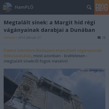
HamPLÓ
Megtalált sínek: a Margit híd régi
vágányainak darabjai a Dunában
Hamster
•
2014. február 27.
18
Éveket töltöttem Budapest elvesz(t)ett vágányainak
felkutatásával
, most azonban - kivételesen -
megtalált sínekről fogok mesélni!