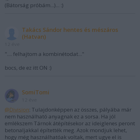
(Bátorság próbám...)... :)
Takács Sándor hentes és mészáros
(Hatvan)
12 éve
".... felhajtom a kombinétodat..."
bocs, de ez itt ON :)
SomiTomi
12 éve
@Division
: Tulajdonképpen az összes, pályába már
nem használható anyagnak ez a sorsa. Ha jól
emlékszem Tárnok átépítésekor az ideiglenes peront
betonaljakkal építették meg. Azok mondjuk lehet,
hogy még használhatóak voltak, mert ugye el is