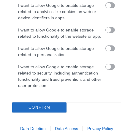
hegymászó villamos és nyugdíjba menő
I want to allow Google to enable storage
HÉV
related to analytics like cookies on web or
device identifiers in apps.
I want to allow Google to enable storage
Mintha már ezer éve lett volna december
related to functionality of the website or app.
I want to allow Google to enable storage
related to personalization.
Mindkét arccal menetirányba nézve
I want to allow Google to enable storage
related to security, including authentication
functionality and fraud prevention, and other
user protection.
A szóló pár: "nosztalgia" Tatrák
CONFIRM
A svábhegyi fogatlankerekű vasút
premierje
Data Deletion
Data Access
Privacy Policy