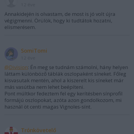
12 éve
Annakidején is olvastam, de most is jó volt újra
végigmenni. Örülök, hogy ki tudtátok hozatni,
elismerésem.
SomiTomi
12 éve
@Division
: Én meg se tudnám számolni, hány helyen
láttam különböző táblák oszlopaként síneket. Főleg
kisvasutak mentén, ahol a kiszerelt kis síneket már
más vasútba nem lehet beépíteni.
Pont múltkor fedeztem fel egy kerítésben sínprofil
formájú oszlopokat, azóta azon gondolkozom, mi
használ öt centi magas Vignoles-sínt.
Trónkövetelő