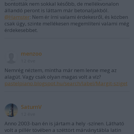
bontották nem sokkal később, de mellékvonalon
állandó peront is láttam már betonaljakból.
@Hamster
: Nem ér írni valami érdekesről, és közben
csak úgy, szinte mellékesen megemlíteni valami még
érdekesebbet.
menzoo
12 éve
Nemrég néztem, mintha már nem lenne meg az
alagút. Vagy csak olyan magas volt a víz?
pastelpiano.blogspot.hu/search/label/Margit-sziget
SaturnV
12 éve
Anno 2003-ban én is jártam a hely -színen. Látható
volt a pillér tövében a széttört márványtábla latin