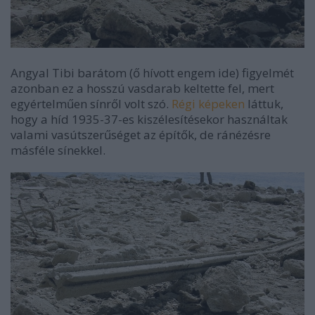
Angyal Tibi barátom (ő hívott engem ide) figyelmét
azonban ez a hosszú vasdarab keltette fel, mert
egyértelműen sínről volt szó.
Régi képeken
láttuk,
hogy a híd 1935-37-es kiszélesítésekor használtak
valami vasútszerűséget az építők, de ránézésre
másféle sínekkel.