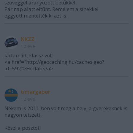
szöveggel,aranyozott betűkkel.
Pár nap alatt eltűnt. Remélem a sínekkel
eggyütt mentették ki azt is.
KKZZ
12 éve
Jártam itt, klassz volt.
<a href="http://geocaching.hu/caches.geo?
id=592">Hídláb</a>
timargabor
12 éve
Nekem is 2011-ben volt meg a hely, a gyerekeknek is
nagyon tetszett.
Köszi a posztot!