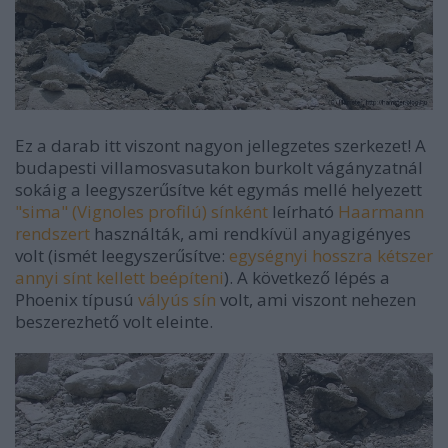
Ez a darab itt viszont nagyon jellegzetes szerkezet! A
budapesti villamosvasutakon burkolt vágányzatnál
sokáig a leegyszerűsítve két egymás mellé helyezett
"sima" (Vignoles profilú) sínként
leírható
Haarmann
rendszert
használták, ami rendkívül anyagigényes
volt (ismét leegyszerűsítve:
egységnyi hosszra kétszer
annyi sínt kellett beépíteni
). A következő lépés a
Phoenix típusú
vályús sín
volt, ami viszont nehezen
beszerezhető volt eleinte.