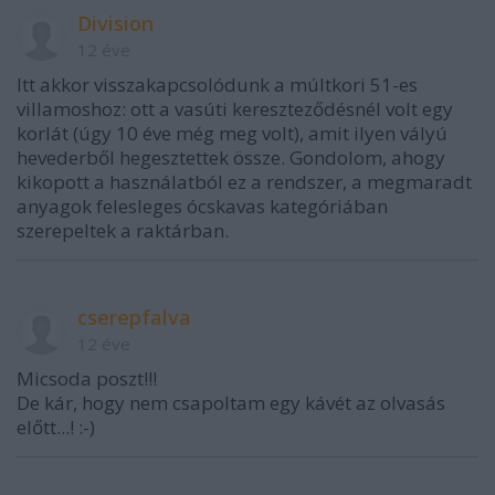
Division
12 éve
Itt akkor visszakapcsolódunk a múltkori 51-es
villamoshoz: ott a vasúti kereszteződésnél volt egy
korlát (úgy 10 éve még meg volt), amit ilyen vályú
hevederből hegesztettek össze. Gondolom, ahogy
kikopott a használatból ez a rendszer, a megmaradt
anyagok felesleges ócskavas kategóriában
szerepeltek a raktárban.
cserepfalva
12 éve
Micsoda poszt!!!
De kár, hogy nem csapoltam egy kávét az olvasás
előtt...! :-)