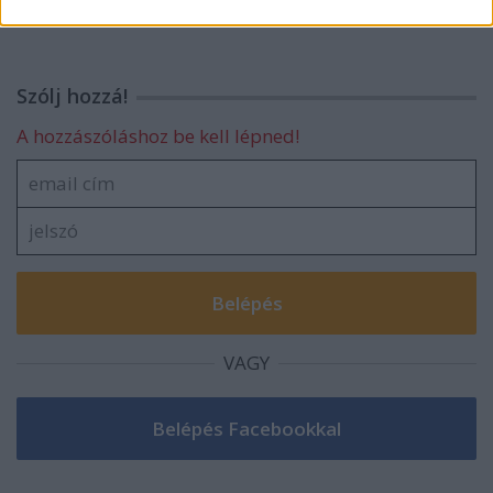
Szólj hozzá!
A hozzászóláshoz be kell lépned!
VAGY