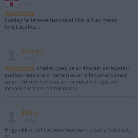
12 éve
@SomiTomi
:
Esetleg fel lehetne használni őket a 3-as metró
felújításához...
Division
12 éve
@SomiTomi
: síneket igen, de az általam emlegetett
esetben nem sínről hanem az arra felcsavarozható
vályú idomról van szó, ami a poszt témájában
látható összeszerelt formában.
ildsisy
12 éve
Hogy akkor, két éve nem futottunk össze a híd alatt...
:D