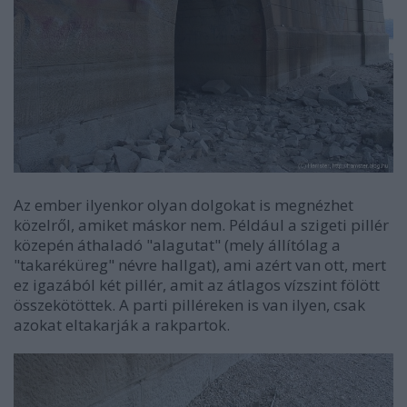
Az ember ilyenkor olyan dolgokat is megnézhet
közelről, amiket máskor nem. Például a szigeti pillér
közepén áthaladó "alagutat" (mely állítólag a
"takaréküreg" névre hallgat), ami azért van ott, mert
ez igazából két pillér, amit az átlagos vízszint fölött
összekötöttek. A parti pilléreken is van ilyen, csak
azokat eltakarják a rakpartok.