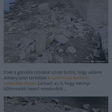
Ezek a gömbfa csonkok szinte biztos, hogy valami
állványzatot tartottak
a harmincas évekbeli
szélesítés idején
. Látható az is, hogy mennyi
kőtörmelék hevert mindenfelé...