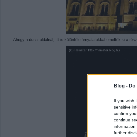
Ahogy a dunai oldalnál, itt is különféle árnyalatokkal emelték ki a r
Blog -
Do 
If you wish 
sensitive in
confirm you
continue se
information 
further disc