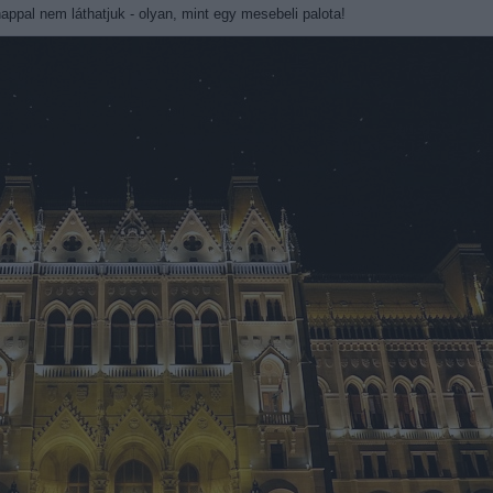
ppal nem láthatjuk - olyan, mint egy mesebeli palota!