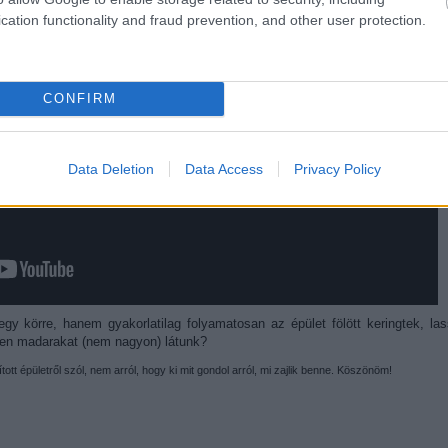
cation functionality and fraud prevention, and other user protection.
CONFIRM
Data Deletion
Data Access
Privacy Policy
gy körre, hanem gyakorlatilag folyamatosan az épület fölött keringtek, la
yen madarakat (nem nagyon) látunk?
ott épületről szól, nem arról, hogy ki mit gondol arról, mi zajlik benne. Köszönöm!