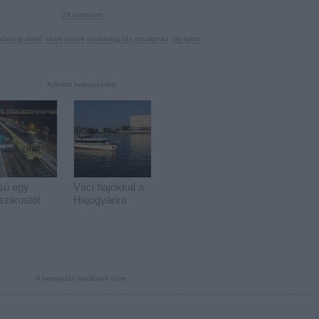
29
komment
dapest
videó
város
képek
díszkivilágítás
országház
city lights
Ajánlott bejegyzések:
sú egy
Váci hajókkal a
szikustól
Hajógyárira
A bejegyzés trackback címe: