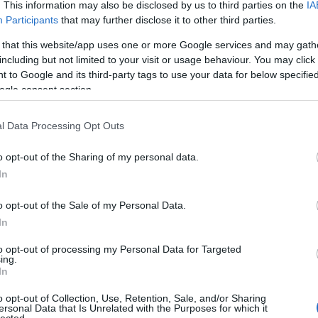
. This information may also be disclosed by us to third parties on the
IA
Participants
that may further disclose it to other third parties.
 that this website/app uses one or more Google services and may gath
including but not limited to your visit or usage behaviour. You may click 
 to Google and its third-party tags to use your data for below specifi
ogle consent section.
l Data Processing Opt Outs
o opt-out of the Sharing of my personal data.
In
 a következő épület, ami ilyet kap. Úgy értem, a Várbazár után, mert gondol
o opt-out of the Sale of my Personal Data.
In
to opt-out of processing my Personal Data for Targeted
ing.
In
o opt-out of Collection, Use, Retention, Sale, and/or Sharing
ersonal Data that Is Unrelated with the Purposes for which it
lected.