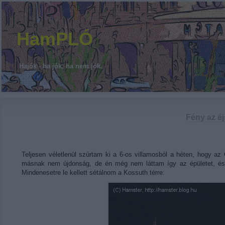
HamPLÓ
Hajók - ha jók, ha nem jók.
Fény az éj
Teljesen véletlenül szúrtam ki a 6-os villamosból a héten, hogy 
másnak nem újdonság, de én még nem láttam így az épületet, és n
Mindenesetre le kellett sétálnom a Kossuth térre: