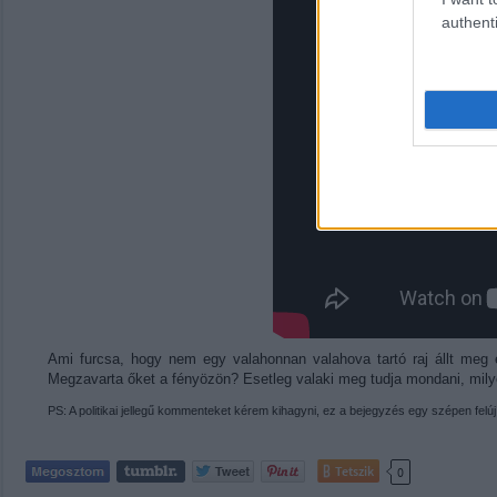
authenti
Ami furcsa, hogy nem egy valahonnan valahova tartó raj állt meg e
Megzavarta őket a fényözön? Esetleg valaki meg tudja mondani, mil
PS: A politikai jellegű kommenteket kérem kihagyni, ez a bejegyzés egy szépen felújít
Tetszik
0