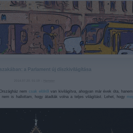
szakában: a Parlament új díszkivilágítása
2014.07.20. 01:19 ::
Hamster
az Országház nem
csak elölről
van kivilágítva, ahogyan már évek óta, hanem 
em is hallottam, hogy átadták volna a teljes világítást. Lehet, hogy
meg