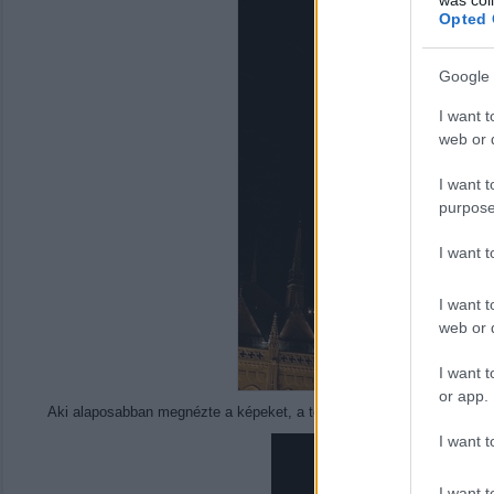
Opted 
Google 
I want t
web or d
I want t
purpose
I want 
I want t
web or d
I want t
or app.
Aki alaposabban megnézte a képeket, a tetejük környékén mindenféle
I want t
I want t