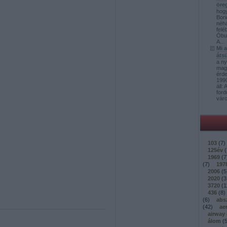
öre
hog
Bori
néh
felé
Óbud
A...
Mi 
átsü
a ny
mag
érd
1990
áll:
ford
váro
103
(
7
)
125év
(
1969
(
7
(
7
)
197
2006
(
5
2020
(
3
3720
(
1
436
(
8
)
(
6
)
abs
(
42
)
ae
airway
álom
(