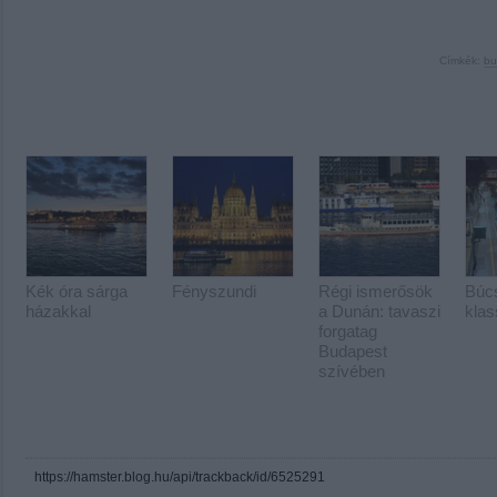
Címkék:
bu
Kék óra sárga
Fényszundi
Régi ismerősök
Búc
házakkal
a Dunán: tavaszi
klas
forgatag
Budapest
szívében
https://hamster.blog.hu/api/trackback/id/6525291