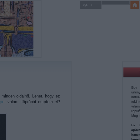
Egy 
űrl
minden oldalról. Lehet, hogy ez
körü
int
valami főpróbát csíptem el?
teki
vill
repül
Meg 
Ha t
aján
ismer
képe