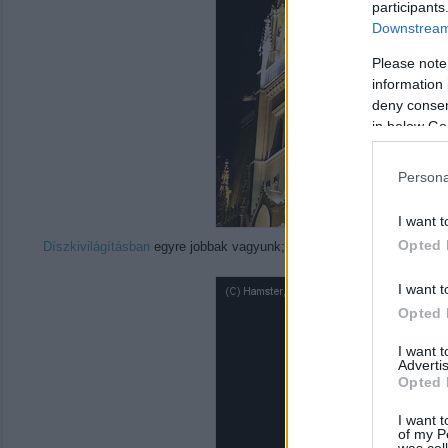
participants
Downstream 
Please note
information 
deny consent
in below Go
Persona
I want t
Opted 
Díszkivilágításban
egyre jobbak vagyunk; kíváncsi vagyok, melyik lesz
I want t
Opted 
I want 
Advertis
Opted 
I want t
of my P
was col