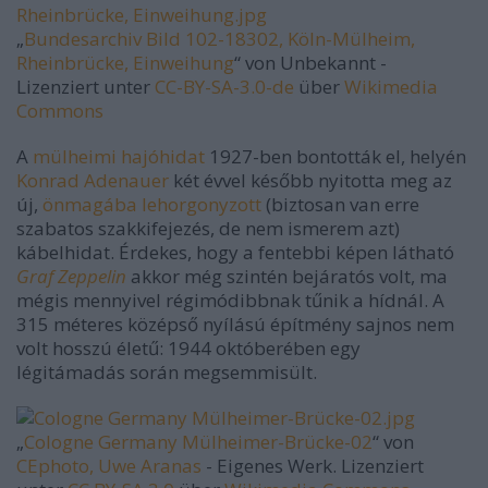
„
Bundesarchiv Bild 102-18302, Köln-Mülheim,
Rheinbrücke, Einweihung
“ von
Unbekannt
-
Lizenziert unter
CC-BY-SA-3.0-de
über
Wikimedia
Commons
A
mülheimi hajóhidat
1927-ben bontották el, helyén
Konrad Adenauer
két évvel később nyitotta meg az
új,
önmagába lehorgonyzott
(biztosan van erre
szabatos szakkifejezés, de nem ismerem azt)
kábelhidat. Érdekes, hogy a fentebbi képen látható
Graf Zeppelin
akkor még szintén bejáratós volt, ma
mégis mennyivel régimódibbnak tűnik a hídnál. A
315 méteres középső nyílású építmény sajnos nem
volt hosszú életű: 1944 októberében egy
légitámadás során megsemmisült.
„
Cologne Germany Mülheimer-Brücke-02
“ von
CEphoto, Uwe Aranas
-
Eigenes Werk
. Lizenziert