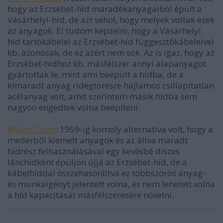
hogy az Erzsébet-híd maradékanyagaiból épült a
Vásárhelyi-híd, de azt sehol, hogy melyek voltak ezek
az anyagok. El tudom képzelni, hogy a Vásárhelyi
híd tartókábelei az Erzsébet-híd függesztőkábeleivel
kb. azonosak, de ez azért nem sok. Az is igaz, hogy az
Erzsébet-hídhoz kb. másfélszer annyi alapanyagot
gyártottak le, mint ami beépült a hídba, de a
kimaradt anyag ridegtörésre hajlamos csillapítatlan
acélanyag volt, amit szerintem másik hídba sem
nagyon engedtek volna beépíteni.
@SomiTomi
: 1959-ig komoly alternatíva volt, hogy a
mederből kiemelt anyagok és az állva maradt
hídrész felhasználásával egy kevésbé díszes
lánchídként épüljön újjá az Erzsébet-híd, de a
kábelhíddal összehasonlítva ez többszörös anyag-
és munkaigényt jelentett volna, és nem lehetett volna
a híd kapacitását másfélszeresére növelni.