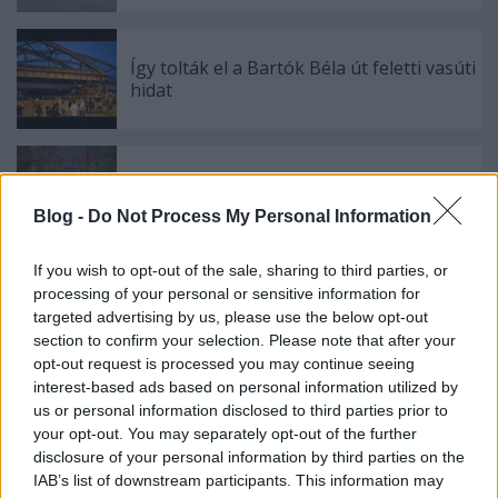
Így tolták el a Bartók Béla út feletti vasúti
hidat
A svábhegyi fogatlankerekű vasút
premierje
Blog -
Do Not Process My Personal Information
If you wish to opt-out of the sale, sharing to third parties, or
processing of your personal or sensitive information for
Öreg tuják (Közép-)Európa különböző
targeted advertising by us, please use the below opt-out
sarkaiból
section to confirm your selection. Please note that after your
opt-out request is processed you may continue seeing
interest-based ads based on personal information utilized by
us or personal information disclosed to third parties prior to
Szólj hozzá!
your opt-out. You may separately opt-out of the further
disclosure of your personal information by third parties on the
A hozzászóláshoz be kell lépned!
IAB’s list of downstream participants. This information may