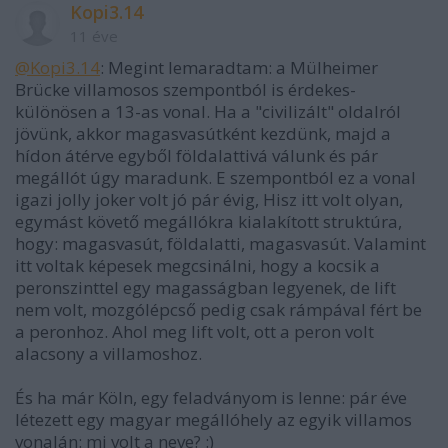
Kopi3.14
11 éve
@Kopi3.14
: Megint lemaradtam: a Mülheimer
Brücke villamosos szempontból is érdekes-
különösen a 13-as vonal. Ha a "civilizált" oldalról
jövünk, akkor magasvasútként kezdünk, majd a
hídon átérve egyből földalattivá válunk és pár
megállót úgy maradunk. E szempontból ez a vonal
igazi jolly joker volt jó pár évig, Hisz itt volt olyan,
egymást követő megállókra kialakított struktúra,
hogy: magasvasút, földalatti, magasvasút. Valamint
itt voltak képesek megcsinálni, hogy a kocsik a
peronszinttel egy magasságban legyenek, de lift
nem volt, mozgólépcső pedig csak rámpával fért be
a peronhoz. Ahol meg lift volt, ott a peron volt
alacsony a villamoshoz.
És ha már Köln, egy feladványom is lenne: pár éve
létezett egy magyar megállóhely az egyik villamos
vonalán: mi volt a neve? :)