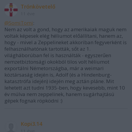
Trónkövetelő
11 éve
@SomiTomi
:
Nem az volt a gond, hogy az amerikaiak maguk nem
voltak képesek elég héliumot előállítani, hanem az,
hogy - mivel a Zeppelineket akkoriban fegyverként is
felhasználhatónak tartották, sőt az 1.
világháborúban fel is használták - egyszerűen
nemzetbiztonsági okokból tilos volt héliumot
exportálni Németországba, már a weimari
köztársaság idején is, Adolf (és a Hindenburg-
katasztrófa idején) idején meg aztán pláne. Mit
lehetett azt tudni 1935-ben, hogy kevesebb, mint 10
év múlva nem zeppelinek, hanem sugárhajtású
gépek fognak röpködni :)
Kopi3.14
11 éve