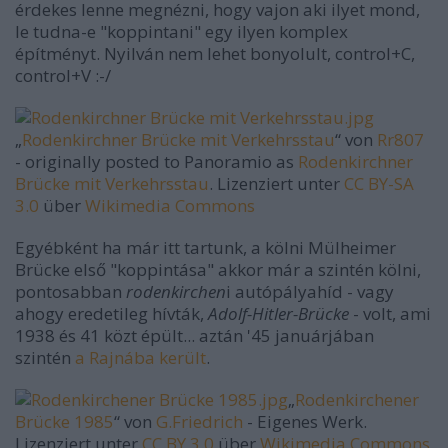
érdekes lenne megnézni, hogy vajon aki ilyet mond,
le tudna-e "koppintani" egy ilyen komplex
építményt. Nyilván nem lehet bonyolult, control+C,
control+V :-/
„
Rodenkirchner Brücke mit Verkehrsstau
“ von
Rr807
- originally posted to Panoramio as
Rodenkirchner
Brücke mit Verkehrsstau
. Lizenziert unter
CC BY-SA
3.0
über
Wikimedia Commons
Egyébként ha már itt tartunk, a kölni Mülheimer
Brücke első "koppintása" akkor már a szintén kölni,
pontosabban
rodenkirchen
i autópályahíd - vagy
ahogy eredetileg hívták,
Adolf-Hitler-Brücke
- volt, ami
1938 és 41 közt épült... aztán '45 januárjában
szintén
a Rajnába került
.
„
Rodenkirchener
Brücke 1985
“ von
G.Friedrich
-
Eigenes Werk
.
Lizenziert unter
CC BY 3.0
über
Wikimedia Commons