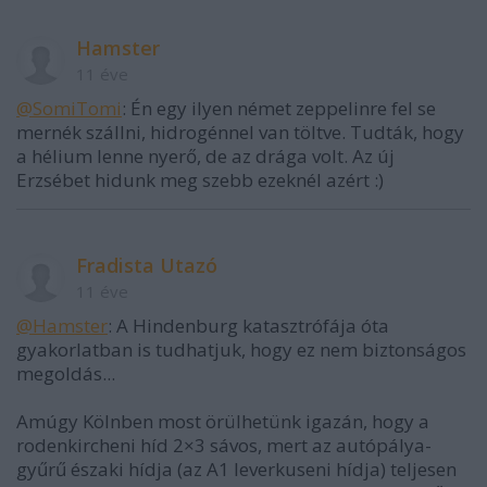
Hamster
11 éve
@SomiTomi
: Én egy ilyen német zeppelinre fel se
mernék szállni, hidrogénnel van töltve. Tudták, hogy
a hélium lenne nyerő, de az drága volt. Az új
Erzsébet hidunk meg szebb ezeknél azért :)
Fradista Utazó
11 éve
@Hamster
: A Hindenburg katasztrófája óta
gyakorlatban is tudhatjuk, hogy ez nem biztonságos
megoldás...
Amúgy Kölnben most örülhetünk igazán, hogy a
rodenkircheni híd 2×3 sávos, mert az autópálya-
gyűrű északi hídja (az A1 leverkuseni hídja) teljesen