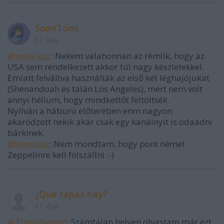
SomiTomi
11 éve
@nyelv-ész
: Nekem valahonnan az rémlik, hogy az
USA sem rendelkezett akkor túl nagy készletekkel.
Emiatt felváltva használták az első két léghajójukat
(Shenandoah és talán Los Angeles), mert nem volt
annyi hélium, hogy mindkettőt feltöltsék.
Nyilván a háburú előterében enm nagyon
akaródzott nekik akár csak egy kanálnyit is odaadni
bárkinek.
@Hamster
: Nem mondtam, hogy pont német
Zeppelinre kell fölszállni :-)
¿Qué tapas hay?
11 éve
@Trónkövetelő
: Számtalan helyen olvastam már ezt,