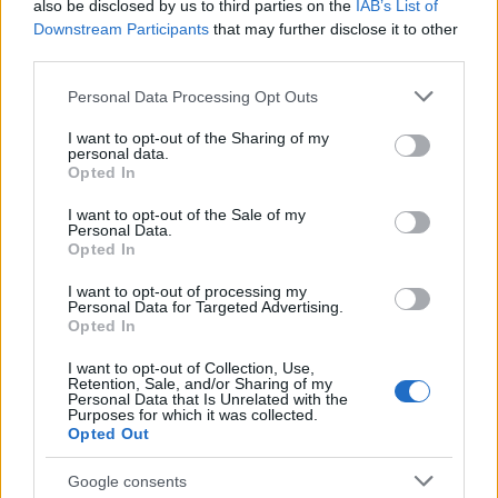
also be disclosed by us to third parties on the
IAB’s List of
Downstream Participants
that may further disclose it to other
third parties.
Please note that this website/app uses one or more Google
Personal Data Processing Opt Outs
services and may gather and store information including but
not limited to your visit or usage behaviour. You may click to
I want to opt-out of the Sharing of my
personal data.
grant or deny consent to Google and its third-party tags to
Opted In
use your data for below specified purposes in below Google
VAGY
consent section.
I want to opt-out of the Sale of my
Personal Data.
Opted In
I want to opt-out of processing my
Personal Data for Targeted Advertising.
Opted In
milliliteratura
I want to opt-out of Collection, Use,
Retention, Sale, and/or Sharing of my
11 éve
Personal Data that Is Unrelated with the
Purposes for which it was collected.
ez a duplahíd nem rossz :)
Opted Out
Google consents