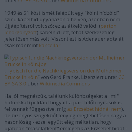
unter
CC BY-SA 3.0
über
Wikimedia Commons
1949 és 51 közt ismét felépült egy "kölni hídzöld"
színű kábelhíd ugyanazon a helyen, azonban nem
újjáépítésről volt szó: ez az átkelő valódi (
parton
lehorgonyzott
) kábelhíd lett, tehát szerkezetileg
jelentősen más volt. Viszont ezt is Adenauer adta át,
csak már mint
kancellár
.
„
Typisch für die Nachkriegsversion der Mülheimer
Brücke in Köln
“ von Gerd Franke. Lizenziert unter
CC
BY-SA 3.0
über
Wikimedia Commons
Ha jól megnézzük, találunk különbségeket a "mi"
hidunkkal (például hogy itt a part felőli nyílások is
fel vannak függesztve, míg
az Erzsébet hídnál nem
),
de bizonyos szögekből tényleg meglehetősen nagy a
hasonlóság - ezzel együtt elég méltatlan, hogy
újabban "másolatként" emlegetik az Erzsébet hidat -