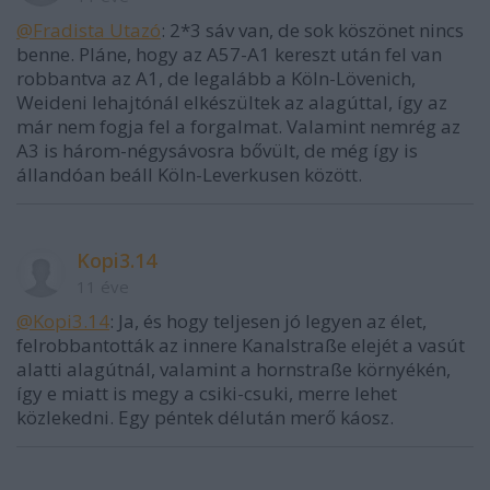
@Fradista Utazó
: 2*3 sáv van, de sok köszönet nincs
benne. Pláne, hogy az A57-A1 kereszt után fel van
robbantva az A1, de legalább a Köln-Lövenich,
Weideni lehajtónál elkészültek az alagúttal, így az
már nem fogja fel a forgalmat. Valamint nemrég az
A3 is három-négysávosra bővült, de még így is
állandóan beáll Köln-Leverkusen között.
Kopi3.14
11 éve
@Kopi3.14
: Ja, és hogy teljesen jó legyen az élet,
felrobbantották az innere Kanalstraße elejét a vasút
alatti alagútnál, valamint a hornstraße környékén,
így e miatt is megy a csiki-csuki, merre lehet
közlekedni. Egy péntek délután merő káosz.