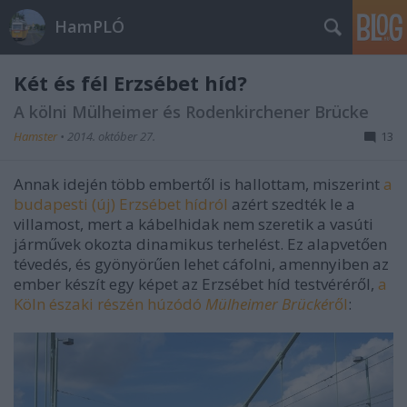
HamPLÓ
Két és fél Erzsébet híd?
A kölni Mülheimer és Rodenkirchener Brücke
Hamster
•
2014. október 27.
13
Annak idején több embertől is hallottam, miszerint
a
budapesti (új) Erzsébet hídról
azért szedték le a
villamost, mert a kábelhidak nem szeretik a vasúti
járművek okozta dinamikus terhelést. Ez alapvetően
tévedés, és gyönyörűen lehet cáfolni, amennyiben az
ember készít egy képet az Erzsébet híd testvéréről,
a
Köln északi részén húzódó
Mülheimer Brücké
ről
: