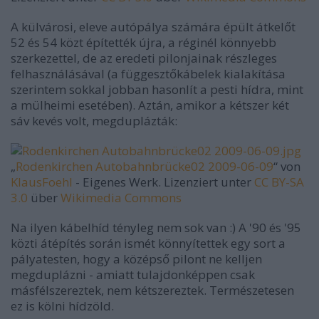
A külvárosi, eleve autópálya számára épült átkelőt
52 és 54 közt építették újra, a réginél könnyebb
szerkezettel, de az eredeti pilonjainak részleges
felhasználásával (a függesztőkábelek kialakítása
szerintem sokkal jobban hasonlít a pesti hídra, mint
a mülheimi esetében). Aztán, amikor a kétszer két
sáv kevés volt, megduplázták:
„
Rodenkirchen Autobahnbrücke02 2009-06-09
“ von
KlausFoehl
-
Eigenes Werk
. Lizenziert unter
CC BY-SA
3.0
über
Wikimedia Commons
Na ilyen kábelhíd tényleg nem sok van :) A '90 és '95
közti átépítés során ismét könnyítettek egy sort a
pályatesten, hogy a középső pilont ne kelljen
megduplázni - amiatt tulajdonképpen csak
másfélszereztek, nem kétszereztek. Természetesen
ez is kölni hídzöld.