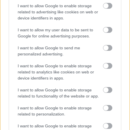
Trónkövetelő
I want to allow Google to enable storage
11 éve
related to advertising like cookies on web or
device identifiers in apps.
Győrben is volt egy "testvére" a Budapesti Erzsébet-
hídnak, a néhai Vásárhelyi Pál híd, illetve ismertebb
I want to allow my user data to be sent to
nevén "Böske" gyalogoshíd:
Google for online advertising purposes.
egykor.hu/gyor/vasarhelyi-pal-hid-kisboske/1606
Itt a "testvér" kifejezés annyiban is helytálló, hogy ez
I want to allow Google to send me
az Erzsébet-híd újjáépítéséből visszamaradt
personalized advertising.
anyagokból épült, annyiban viszont nem, hogy - bár
igyekeztek a Bp.-i Erzsébet-hídhoz hasonló
I want to allow Google to enable storage
megjelenést kölcsönözni neki, valójában eléggé más
related to analytics like cookies on web or
műszaki megoldással épült, ugyanis ez ferdekábeles
device identifiers in apps.
híd volt. Sajnos már nincs meg, egy új, immár 2x2-
sávos közúti hidat építettek a helyére, az új híd
I want to allow Google to enable storage
mellett, a révfalui oldalon a parton mementóként
related to functionality of the website or app.
fölállították a pilonját és néhány kábelét, amelyek
immár nem tartanak semmit :(. Persze fejlődés, meg
I want to allow Google to enable storage
related to personalization.
minden, de valahogy rossz érzésem volt tőle, amikor
először megláttam:
I want to allow Google to enable storage
egykor.hu/images/2010/original/gyor-vasarhelyi-