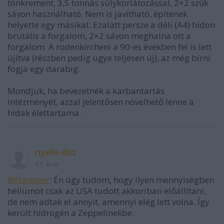
tönkrement, 3,5 tonnás súlykorlátozással, 2×2 szűk
sávon használható. Nem is javítható, építenek
helyette egy másikat. Ezalatt persze a déli (A4) hídon
brutális a forgalom, 2×2 sávon meghalna ott a
forgalom. A rodenkircheni a 90-es években fel is lett
újítva (részben pedig ugye teljesen új), az még bírni
fogja egy darabig.
Mondjuk, ha bevezetnék a karbantartás
intézményét, azzal jelentősen növelhető lenne a
hidak élettartama.
nyelv-ész
11 éve
@Hamster
: Én úgy tudom, hogy ilyen mennyiségben
héliumot csak az USA tudott akkoriban előállítani,
de nem adtak el annyit, amennyi elég lett volna. Így
került hidrogén a Zeppelinekbe.