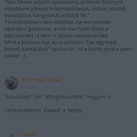
"Van benne valami operaszerű, amelyet bizonyos
előadások jobban kidomborítanak, mások inkább
meditációs hangulatát erősítik fel."
Természetesen nem későbbi, hanem barokk
operákra gondolok, amik mai füllel (bocs a
képzavarért :-) nem is igazán operaszerűek.
Mint a kritikus írja, az oratórium "hat egymást
követő kantátából" építkezik - itt a közös pont a jelen
művel :-)
Mormogi Papa
11 éve
"szavaivait" -jól "átfogalmaztam" magam :-(
Természetesen 'szavait' a helyes.
retek.