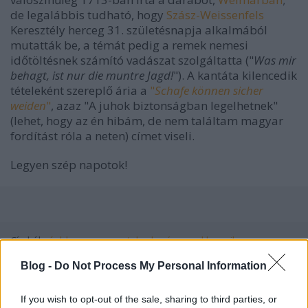
de legalábbis tudható, hogy
Szász-Weissenfels
Keresztély herceg 31. születésnapja alkalmából
mutatták be, a témát pedig a remek nemesi
időtöltésnek számító vadászat szolgáltatta ("
Was mir
behagt, ist nur die muntre Jagd!
"). A kantáta kilencedik
tételeként szereplő ária a
"
Schafe können sicher
weiden
"
, azaz "A juhok biztonságban legelhetnek"
(lehet, hogy az én hibám, de nem találtam magyar
fordítást róla a neten) címet viseli.
Legyen szép napotok!
Címkék:
énblog
zene
youtube
karácsony
klasszikus zene
bach
csak egy videó
Blog -
Do Not Process My Personal Information
If you wish to opt-out of the sale, sharing to third parties, or