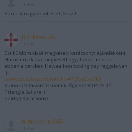
11 éve
Ez most nagyon jól esett, köszi!
Trónkövetelő
11 éve
Ezt küldöm kissé megkésett karácsonyi ajándékként
Hamsternak [ha megkésett egyáltalán, mert pl.
ebben a percben Hawaaii-on boxing day reggele van
:)]:
www.youtube.com/watch?v=73JqeBKs3iQ
Külön is felhívom mindenki figyelmét 04:45-től
Triangle Sallyre :)
Boldog Karácsonyt!
dr Brcskzf Gröőő
11 éve