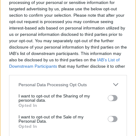
processing of your personal or sensitive information for
Ajánlott bejegyzések:
targeted advertising by us, please use the below opt-out
section to confirm your selection. Please note that after your
opt-out request is processed you may continue seeing
Harmincesztendős lett a Gammasugár
interest-based ads based on personal information utilized by
zenekar "Szabadok földje" című korongja
us or personal information disclosed to third parties prior to
your opt-out. You may separately opt-out of the further
disclosure of your personal information by third parties on the
IAB’s list of downstream participants. This information may
Music-evoked autobiographical memory,
also be disclosed by us to third parties on the
IAB’s List of
vagy mi...
Downstream Participants
that may further disclose it to other
third parties.
Please note that this website/app uses one or more Google
Personal Data Processing Opt Outs
services and may gather and store information including but
"Kisvíz"
not limited to your visit or usage behaviour. You may click to
I want to opt-out of the Sharing of my
personal data.
grant or deny consent to Google and its third-party tags to
Opted In
use your data for below specified purposes in below Google
consent section.
I want to opt-out of the Sale of my
Personal Data.
Balaton by Night
Opted In