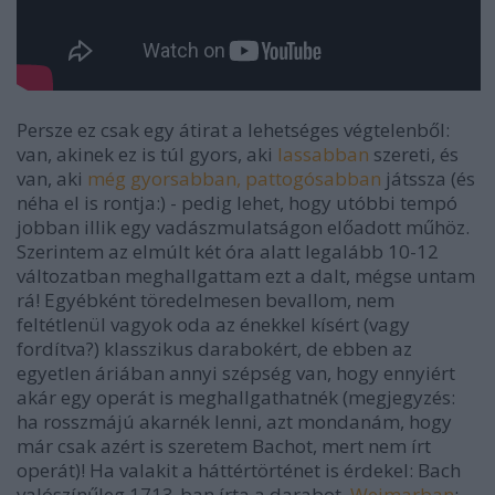
Persze ez csak egy átirat a lehetséges végtelenből:
van, akinek ez is túl gyors, aki
lassabban
szereti, és
van, aki
még gyorsabban, pattogósabban
játssza (és
néha el is rontja:) - pedig lehet, hogy utóbbi tempó
jobban illik egy vadászmulatságon előadott műhöz.
Szerintem az elmúlt két óra alatt legalább 10-12
változatban meghallgattam ezt a dalt, mégse untam
rá! Egyébként töredelmesen bevallom, nem
feltétlenül vagyok oda az énekkel kísért (vagy
fordítva?) klasszikus darabokért, de ebben az
egyetlen áriában annyi szépség van, hogy ennyiért
akár egy operát is meghallgathatnék (megjegyzés:
ha rosszmájú akarnék lenni, azt mondanám, hogy
már csak azért is szeretem Bachot, mert nem írt
operát)! Ha valakit a háttértörténet is érdekel: Bach
valószínűleg 1713-ban írta a darabot,
Weimarban
;