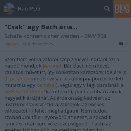
HamPLÓ
"Csak" egy Bach ária...
Schafe können sicher weiden - BWV 208
Hamster
•
2014. december 25.
7
Szerettem volna valami szép zenével indítani ezt a
napot, mondjuk
Bachhal
. Bár Bach nem kevés
vallásos művet írt, így konkrétan karácsony idejére is
(
Lipcsében
minden vasár- és ünnepnapon be kellett
mutatnia egy
kantátát
), végül egy világi darabnál, a
Vadászkantátánál
kötöttem ki, pontosabban annak
negyedik áriájánál. Az érdekesség kedvéért az
instrumentális verzióra voksolok, az énekes
változatot
itt
lehet meghallgatni. Nem tudok
szabadulni tőle - gyönyörű az egész, a sokadik
ismétlés után sem veszt szépségéből. Talán az
estéhez jobban illik, de szerintem bármikor