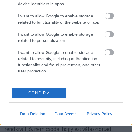
device identifiers in apps.
I want to allow Google to enable storage
related to functionality of the website or app.
milliliteratura
I want to allow Google to enable storage
related to personalization.
11 éve
állítólag kozsó egyik művészi álneve volt a bach,
I want to allow Google to enable storage
erről nem tudsz valamit?
related to security, including authentication
functionality and fraud prevention, and other
user protection.
György Baranyai
11 éve
CONFIRM
Ezek szerint az elmúlt időkben valami nagy fájdalom
ért Téged. Emlékszem, amikor Apám és Anyám 2
hónap különbséggel itthagytak, sokáig nem tudtam
Data Deletion
Data Access
Privacy Policy
semmilyen zenét hallgatni, majd a Máté passió vette
le a terheket a vállamról.Az itt hallható feldolgozás
rendkívűl jó, nem csoda, hogy ezt választottad.