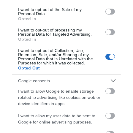
use your data for below specified purposes in below Google
consent section.
I want to opt-out of the Sale of my
Personal Data.
Opted In
I want to opt-out of processing my
Personal Data for Targeted Advertising.
Opted In
I want to opt-out of Collection, Use,
Retention, Sale, and/or Sharing of my
Boldog háromszázharmincadikat,
Personal Data that Is Unrelated with the
Purposes for which it was collected.
Johann Sebastian!
Opted Out
Hamster
•
2015. március 21.
12
Google consents
330 évvel ezelőtt született Johann Sebastian Bach, így
I want to allow Google to enable storage
a szombat a MüPában ért, ahol 24 órán keresztül
related to advertising like cookies on web or
device identifiers in apps.
játszottak a mester műveiből. Sajnos egy átdolgozott
hét után esélye se volt, hogy sokkal többet bírjak, de
I want to allow my user data to be sent to
az első két előadást azért végighallgattam. A
Google for online advertising purposes.
rendezvénysorozat során az orgonán volt a…