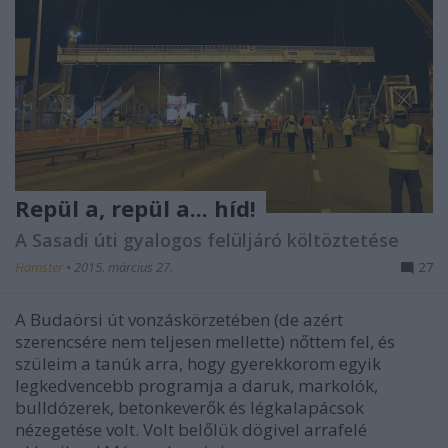
Repül a, repül a... híd!
A Sasadi úti gyalogos felüljáró költöztetése
Hamster
•
2015. március 27.
27
A Budaörsi út vonzáskörzetében (de azért
szerencsére nem teljesen mellette) nőttem fel, és
szüleim a tanúk arra, hogy gyerekkorom egyik
legkedvencebb programja a daruk, markolók,
bulldózerek, betonkeverők és légkalapácsok
nézegetése volt. Volt belőlük dögivel arrafelé