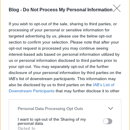
Blog -
Do Not Process My Personal Information
If you wish to opt-out of the sale, sharing to third parties, or
Téli látogatás az állatkertben
processing of your personal or sensitive information for
Hamster
•
2015. március 23.
6
targeted advertising by us, please use the below opt-out
section to confirm your selection. Please note that after your
opt-out request is processed you may continue seeing
A komolyságot ezennel megszakítjuk, másfél perc
interest-based ads based on personal information utilized by
előre megfontolt szándékkal elkövetett cukiság
us or personal information disclosed to third parties prior to
kedvéért! Még február elején mentünk ki az
your opt-out. You may separately opt-out of the further
állatkertbe, ahol az évszaknak megfelelően
disclosure of your personal information by third parties on the
halkabban zajlott az élet a szokásosnál - kivéve a
IAB’s list of downstream participants. This information may
kecskék környékét, ők ugyanis elég…
also be disclosed by us to third parties on the
IAB’s List of
Downstream Participants
that may further disclose it to other
third parties.
Please note that this website/app uses one or more Google
Personal Data Processing Opt Outs
services and may gather and store information including but
not limited to your visit or usage behaviour. You may click to
I want to opt-out of the Sharing of my
personal data.
grant or deny consent to Google and its third-party tags to
Opted In