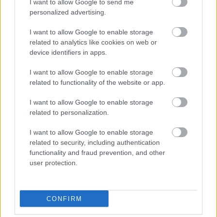
I want to allow Google to send me
personalized advertising.
I want to allow Google to enable storage
related to analytics like cookies on web or
device identifiers in apps.
I want to allow Google to enable storage
related to functionality of the website or app.
I want to allow Google to enable storage
related to personalization.
I want to allow Google to enable storage
related to security, including authentication
functionality and fraud prevention, and other
Premier előtt...
user protection.
A Fehérvári úti végállomás
jelzőberendezéseinek tesztelése
Hamster
•
2015. március 19.
13
CONFIRM