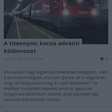
A tizennyolc kocsis adventi
különvonat
Hamster
•
2015. március 16.
13
Írta valaki, hogy legyen közlekedéses bejegyzés, mert
a törzsközönségnek arra van igénye, és ki vagyok én,
hogy ne hallgassam meg az ilyen kéréseket? :) A
múltkor mutattam képeket arról az igencsak
forgalmas decemberi estéről, ahol szerepelt egy
összvissz két kocsival induló…