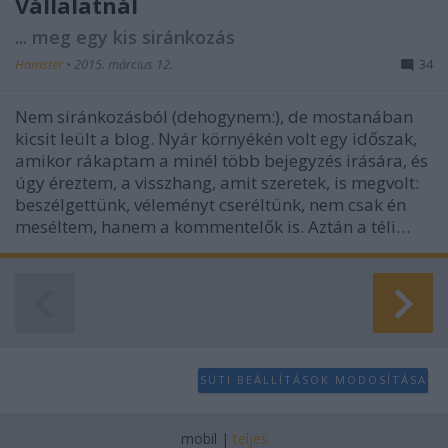
Vállalatnál
... meg egy kis siránkozás
Hamster
•
2015. március 12.
34
Nem siránkozásból (dehogynem:), de mostanában
kicsit leült a blog. Nyár környékén volt egy időszak,
amikor rákaptam a minél több bejegyzés irására, és
úgy éreztem, a visszhang, amit szeretek, is megvolt:
beszélgettünk, véleményt cseréltünk, nem csak én
meséltem, hanem a kommentelők is. Aztán a téli…
SÜTI BEÁLLÍTÁSOK MÓDOSÍTÁSA
mobil
|
teljes