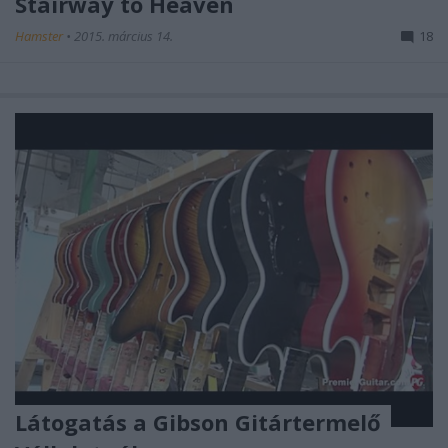
Stairway to Heaven
Hamster
•
2015. március 14.
18
Látogatás a Gibson Gitártermelő