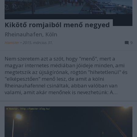
Kikötő romjaiból menő negyed
Rheinauhafen, Köln
Hamster
•
2015. március 31.
9
Nem szeretem azt a szót, hogy "menő", mert a
magyar internetes médiában jóideje minden, ami
megtetszik az újságírónak, rögtön "hihetetlenül" és
"elképesztően" menő lesz, de amit a kölni
Rheinauhafennel csináltak, abban valóban van
valami, amit akár menőnek is nevezhetünk: A…