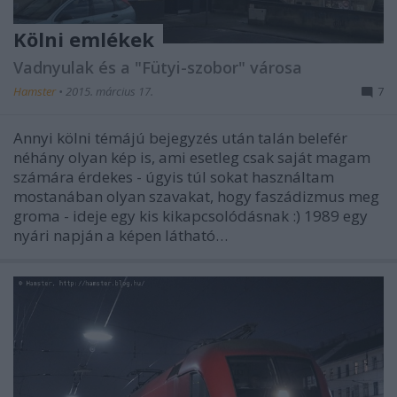
Kölni emlékek
Vadnyulak és a "Fütyi-szobor" városa
Hamster
•
2015. március 17.
7
Annyi kölni témájú bejegyzés után talán belefér
néhány olyan kép is, ami esetleg csak saját magam
számára érdekes - úgyis túl sokat használtam
mostanában olyan szavakat, hogy faszádizmus meg
groma - ideje egy kis kikapcsolódásnak :) 1989 egy
nyári napján a képen látható…