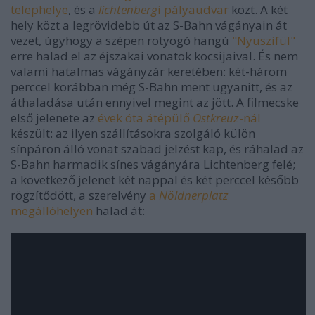
telephelye
, és a
lichtenberg
i pályaudvar
közt. A két
hely közt a legrövidebb út az S-Bahn vágányain át
vezet, úgyhogy a szépen rotyogó hangú
"Nyuszifül"
erre halad el az éjszakai vonatok kocsijaival. És nem
valami hatalmas vágányzár keretében: két-három
perccel korábban még S-Bahn ment ugyanitt, és az
áthaladása után ennyivel megint az jött. A filmecske
első jelenete az
évek óta átépülő
Ostkreuz
-nál
készült: az ilyen szállításokra szolgáló külön
sínpáron álló vonat szabad jelzést kap, és ráhalad az
S-Bahn harmadik sínes vágányára Lichtenberg felé;
a következő jelenet két nappal és két perccel később
rögzítődött, a szerelvény
a
Nöldnerplatz
megállóhelyen
halad át: