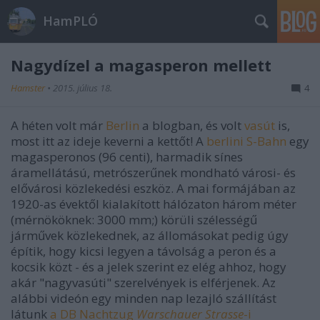
HamPLÓ
Nagydízel a magasperon mellett
Hamster
•
2015. július 18.
4
A héten volt már
Berlin
a blogban, és volt
vasút
is,
most itt az ideje keverni a kettőt! A
berlini S-Bahn
egy
magasperonos (96 centi), harmadik sínes
áramellátású, metrószerűnek mondható városi- és
elővárosi közlekedési eszköz. A mai formájában az
1920-as évektől kialakított hálózaton három méter
(mérnököknek: 3000 mm;) körüli szélességű
járművek közlekednek, az állomásokat pedig úgy
építik, hogy kicsi legyen a távolság a peron és a
kocsik közt - és a jelek szerint ez elég ahhoz, hogy
akár "nagyvasúti" szerelvények is elférjenek. Az
alábbi videón egy minden nap lezajló szállítást
látunk
a DB Nachtzug
Warschauer Strasse
-i