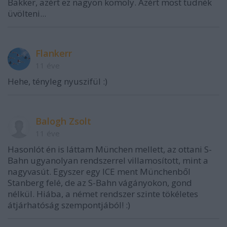
Bakker, azért ez nagyon komoly. Azért most tudnék
üvölteni...
Flankerr
11 éve
Hehe, tényleg nyuszifül :)
Balogh Zsolt
11 éve
Hasonlót én is láttam München mellett, az ottani S-
Bahn ugyanolyan rendszerrel villamosított, mint a
nagyvasút. Egyszer egy ICE ment Münchenből
Stanberg felé, de az S-Bahn vágányokon, gond
nélkül. Hiába, a német rendszer szinte tökéletes
átjárhatóság szempontjából! :)