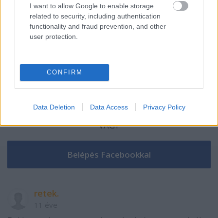
Szólj hozzá!
I want to allow Google to enable storage
related to security, including authentication
A hozzászóláshoz be kell lépned!
functionality and fraud prevention, and other
user protection.
CONFIRM
Data Deletion
Data Access
Privacy Policy
VAGY
retek.
11 éve