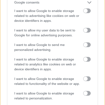
Google consents
A retróhétvége egy(-két-három) pillanata
Révfülöpön
I want to allow Google to enable storage
related to advertising like cookies on web or
device identifiers in apps.
I want to allow my user data to be sent to
Amit még idejében elcsíptem: klasszikus
típusok és vonalak utolsó évei
Google for online advertising purposes.
I want to allow Google to send me
personalized advertising.
Balatoni retróvasárnap
I want to allow Google to enable storage
related to analytics like cookies on web or
device identifiers in apps.
I want to allow Google to enable storage
Az eltolt híd
related to functionality of the website or app.
I want to allow Google to enable storage
related to personalization.