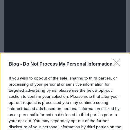
Blog -
Do Not Process My Personal Information
If you wish to opt-out of the sale, sharing to third parties, or
Talán érdekes, hogy egy ugyanilyen szállítást már
processing of your personal or sensitive information for
elkaptam 3-4 éve, csak
akkor még teljesen más volt a
targeted advertising by us, please use the below opt-out
vágányelrendezés az Ostkreuz-nál
. Persze alapjában
section to confirm your selection. Please note that after your
véve nem ördöngösség, amit látunk, hiszen a német
opt-out request is processed you may continue seeing
területeken régen se a sín mellé szórt kavicsról volt
interest-based ads based on personal information utilized by
szokás felszállni a vonatokra, így hozzá vannak
us or personal information disclosed to third parties prior to
szokva ahhoz, hogy betartsák az
űr- és
your opt-out. You may separately opt-out of the further
rakszelvényeket
, de azért nem bírt nem eszembe
disclosure of your personal information by third parties on the