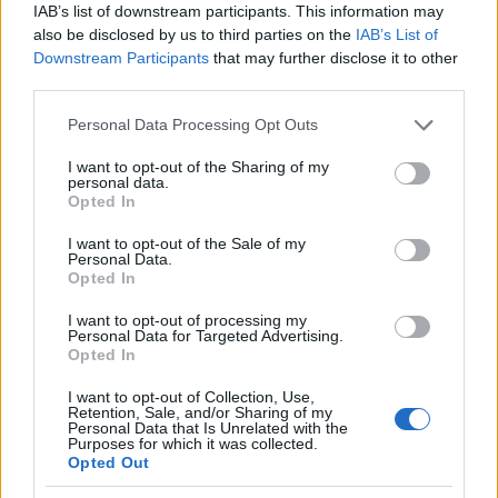
jutni, hogy nálunk már az 55 centis peronok is
IAB’s list of downstream participants. This information may
hatalmas előrelépésnek számítanak (EU pénzből, a
also be disclosed by us to third parties on the
IAB’s List of
XXI. században), míg Németországban 1928-tól
Downstream Participants
that may further disclose it to other
kezdték bevezetni a 76 centiset (a 38 centis helyett)...
third parties.
Please note that this website/app uses one or more Google
Personal Data Processing Opt Outs
services and may gather and store information including but
not limited to your visit or usage behaviour. You may click to
I want to opt-out of the Sharing of my
personal data.
grant or deny consent to Google and its third-party tags to
Címkék:
videó
berlin
németország
tömegközlekedés
vasút
Opted In
use your data for below specified purposes in below Google
s-bahn
consent section.
I want to opt-out of the Sale of my
Personal Data.
Opted In
I want to opt-out of processing my
Personal Data for Targeted Advertising.
Ajánlott bejegyzések:
Opted In
I want to opt-out of Collection, Use,
Öreg tuják (Közép-)Európa különböző
Retention, Sale, and/or Sharing of my
Personal Data that Is Unrelated with the
sarkaiból
Purposes for which it was collected.
Opted Out