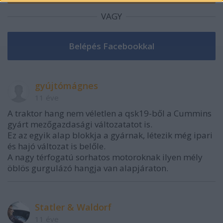
VAGY
gyújtómágnes
11 éve
A traktor hang nem véletlen a qsk19-ből a Cummins
gyárt mezőgazdasági változatatot is.
Ez az egyik alap blokkja a gyárnak, létezik még ipari
és hajó változat is belőle.
A nagy térfogatú sorhatos motoroknak ilyen mély
öblös gurgulázó hangja van alapjáraton.
Statler & Waldorf
11 éve