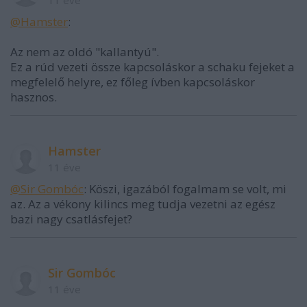
@Hamster
:
Az nem az oldó "kallantyú".
Ez a rúd vezeti össze kapcsoláskor a schaku fejeket a
megfelelő helyre, ez főleg ívben kapcsoláskor
hasznos.
Hamster
11 éve
@Sir Gombóc
: Köszi, igazából fogalmam se volt, mi
az. Az a vékony kilincs meg tudja vezetni az egész
bazi nagy csatlásfejet?
Sir Gombóc
11 éve