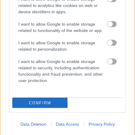
Az osztrák "német krokodil", aki kicsit
related to analytics like cookies on web or
keletnémet vasmalac is
device identifiers in apps.
I want to allow Google to enable storage
related to functionality of the website or app.
Balatoni retróvasárnap
I want to allow Google to enable storage
related to personalization.
I want to allow Google to enable storage
related to security, including authentication
Szólj hozzá!
functionality and fraud prevention, and other
user protection.
A hozzászóláshoz be kell lépned!
CONFIRM
Data Deletion
Data Access
Privacy Policy