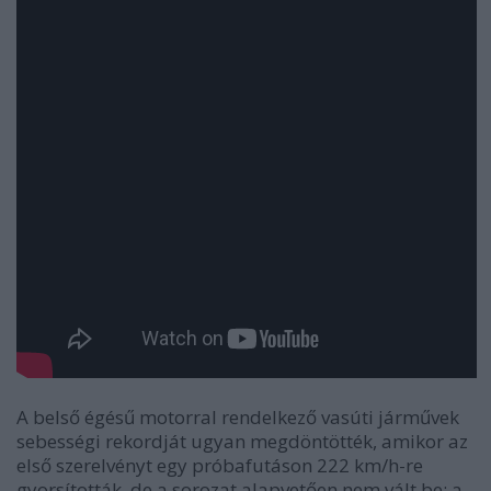
A belső égésű motorral rendelkező vasúti járművek
sebességi rekordját ugyan megdöntötték, amikor az
első szerelvényt egy próbafutáson 222 km/h-re
gyorsították, de a sorozat alapvetően nem vált be: a