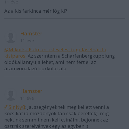
11 éve
Az a kis farkinca mér lóg ki?
Hamster
11 éve
@Mikorka Kálmán okleveles duguláselhárító
kisiparos
: Az szerintem a Scharfenbergkupplung
oldókallantyúja lehet, ami nem fért el az
áramvonalazó burkolat alá.
Hamster
11 éve
@Sir Nyű
: Ja, szegényeknek meg kellett venni a
kocsikat (a mozdonyok tán csak béreltek), míg
nekünk semmit nem kell csinálni, bejönnek az
osztrák szerelvények egy az egyben :)