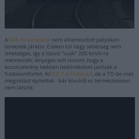
A
605-ös sorozatot
nem villamosított pályákon
tervezték járatni. Ezeken túl nagy sebesség nem
lehetséges, így a típust "csak" 200 km/h-ra
méretezték; lényeges volt viszont, hogy a
kocsiszekrény ívekben bedöntésével javítsák a
futáskomfortot. Az
ICE T is tudja ezt
, de a TD-be más
megoldást építettek - bár kívülről ez természetesen
nem látszik: