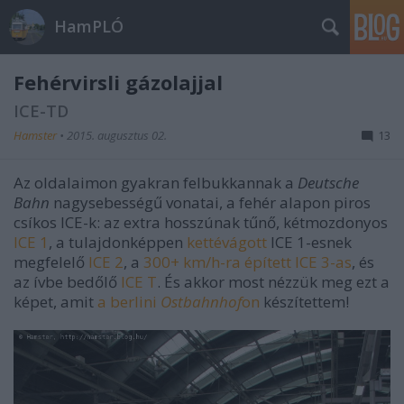
HamPLÓ
Fehérvirsli gázolajjal
ICE-TD
Hamster
•
2015. augusztus 02.
13
Az oldalaimon gyakran felbukkannak a
Deutsche
Bahn
nagysebességű vonatai, a fehér alapon piros
csíkos ICE-k: az extra hosszúnak tűnő, kétmozdonyos
ICE 1
, a tulajdonképpen
kettévágott
ICE 1-esnek
megfelelő
ICE 2
, a
300+ km/h-ra épített ICE 3-as
, és
az ívbe bedőlő
ICE T
. És akkor most nézzük meg ezt a
képet, amit
a berlini
Ostbahnhof
on
készítettem!