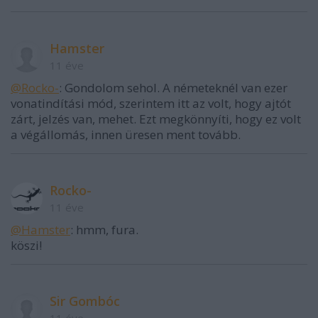
Hamster
11 éve
@Rocko-
: Gondolom sehol. A németeknél van ezer
vonatindítási mód, szerintem itt az volt, hogy ajtót
zárt, jelzés van, mehet. Ezt megkönnyíti, hogy ez volt
a végállomás, innen üresen ment tovább.
Rocko-
11 éve
@Hamster
: hmm, fura.
köszi!
Sir Gombóc
11 éve