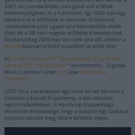
2001-es üzembeállítás után gond volt a fékek
hatékonyságával, és a futóművel, így 2003-ban egy
hónapra le is állították az összeset. Különböző
módosítások után ugyan újra használatba vették
őket, de a DB nem nagyon erőltette a bevetésüket.
Gyakorlatilag 2006-ban kerültek újra elő, amikor a
foci VB
kapcsán erősítő vonatként járatták őket.
„
ICE 605
fährt auf FS "Deutschland"
“ von thommlu -
Eigenes
Werk
. Lizenziert unter
CC0
über
Wikimedia
Commons
2007-től a szerelvények egy része fel lett készítve a
Dániába irányuló forgalomra, a dán vasúttal
együttműködésben. A Hamburg-Koppenhága
viszonylat érdekessége, hogy a vonatok egy szakaszt
kompon tesznek meg, lásd a fentebbi képet.