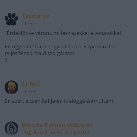
Tapmancs
11 éve
"Érdeklődve várom, mi lesz ezekkel a vonatokkal "
Én úgy hallottam hogy a Csorna-Pápa vonalon
teljesítenek majd szolgálatot.
:)
Sir Nyű
11 éve
Én azért a cseh RailJeten is eléggé elámultam.
Mikorka Kálmán okleveles
duguláselhárító kisiparos