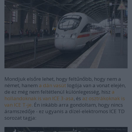
Mondjuk elsőre lehet, hogy feltűnőbb, hogy nem a
német, hanem
a dán vasút
logója van a vonat elején,
de ez még nem feltétlenül különlegesség, hisz
a
hollandoknak is van ICE 3-asa
, és
az osztrákoknak is
van ICE T-je
. Én inkább arra gondoltam, hogy nincs
áramszedője - ez ugyanis a dízel-elektromos ICE TD
sorozat tagja: