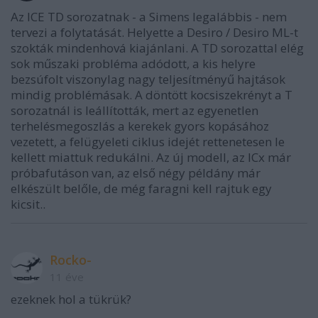
Az ICE TD sorozatnak - a Simens legalábbis - nem
tervezi a folytatását. Helyette a Desiro / Desiro ML-t
szokták mindenhová kiajánlani. A TD sorozattal elég
sok műszaki probléma adódott, a kis helyre
bezsúfolt viszonylag nagy teljesítményű hajtások
mindig problémásak. A döntött kocsiszekrényt a T
sorozatnál is leállították, mert az egyenetlen
terhelésmegoszlás a kerekek gyors kopásához
vezetett, a felügyeleti ciklus idejét rettenetesen le
kellett miattuk redukálni. Az új modell, az ICx már
próbafutáson van, az első négy példány már
elkészült belőle, de még faragni kell rajtuk egy
kicsit..
Rocko-
11 éve
ezeknek hol a tükrük?