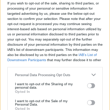
vonatot a német fővárosban. Persze a pályaudvar
If you wish to opt-out of the sale, sharing to third parties, or
körzetében a vonat alig haladt, de elég jól lehetett
processing of your personal or sensitive information for
hallani a dízel(-elektromos) hajtást - vélhetően a
targeted advertising by us, please use the below opt-out
magasperonok faláról visszaverődve jött létre a
section to confirm your selection. Please note that after your
videón is hallható, kicsit vicces, traktorszerű effekt
opt-out request is processed you may continue seeing
(persze lehet, hogy valami más miatt lett olyan, mert
interest-based ads based on personal information utilized by
induláskor teljesen normális hangja volt a
us or personal information disclosed to third parties prior to
hathengeres, Cummins gyártmányú gépeknek).
your opt-out. You may separately opt-out of the further
disclosure of your personal information by third parties on the
Érdeklődve várom, mi lesz ezekkel a vonatokkal - a
IAB’s list of downstream participants. This information may
sorozat tulajdonképpen egyke maradt, nem lett a
also be disclosed by us to third parties on the
IAB’s List of
helyére hasonló tudású másik sorozat beszerezve.
Downstream Participants
that may further disclose it to other
Vajon lesznek még nagysebességű dízel
third parties.
motorvonatok a jövőben, vagy inkább a
villamosítás/más útvonalak/kicsit lassabb haladás
Please note that this website/app uses one or more Google
Personal Data Processing Opt Outs
mellett fognak dönteni?
services and may gather and store information including but
not limited to your visit or usage behaviour. You may click to
I want to opt-out of the Sharing of my
personal data.
grant or deny consent to Google and its third-party tags to
Opted In
use your data for below specified purposes in below Google
consent section.
I want to opt-out of the Sale of my
Címkék:
youtube
berlin
németország
képek
vasút
Personal Data.
Opted In