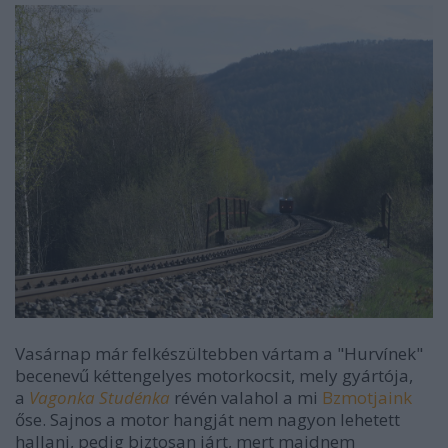
Vasárnap már felkészültebben vártam a "Hurvínek"
becenevű kéttengelyes motorkocsit, mely gyártója,
a
Vagonka Studénka
révén valahol a mi
Bzmotjaink
őse. Sajnos a motor hangját nem nagyon lehetett
hallani, pedig biztosan járt, mert majdnem