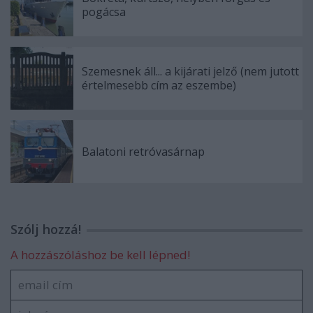
pogácsa
Szemesnek áll... a kijárati jelző (nem jutott
értelmesebb cím az eszembe)
Balatoni retróvasárnap
Szólj hozzá!
A hozzászóláshoz be kell lépned!