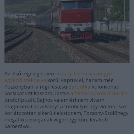
Az első régiséget nem
Abaúj-Torna vármegye
egykori székhelye
körül kaptuk el, hanem még
Pozsonyban: a régi festésű
Bardotka
különvonati
kocsikat vitt Kassára, illetve
a felénk is ismert Gorilla
prototípusát. Sajnos valamiért nem vittem
magammal az állványt a fotóhelyre, így videón csak
korlátozottan sikerült elcsípnem, Pozsony-Szőlőhegy
megálló peronjának végén egy kőre lerakott
kamerával.