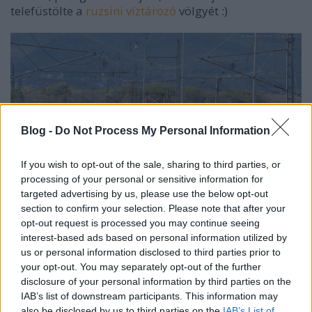
telefüstölte a
ruzsini víztározó
völgyét :)
Blog -
Do Not Process My Personal Information
If you wish to opt-out of the sale, sharing to third parties, or
processing of your personal or sensitive information for
targeted advertising by us, please use the below opt-out
section to confirm your selection. Please note that after your
opt-out request is processed you may continue seeing
interest-based ads based on personal information utilized by
us or personal information disclosed to third parties prior to
your opt-out. You may separately opt-out of the further
Számomra a legérdekesebb a "Békapofa" becenevű,
disclosure of your personal information by third parties on the
EM 475.1 (ma 451-es) sorozatú
villamos motorvonat
IAB’s list of downstream participants. This information may
volt, melyet
Újhelyről
visszafele tartva kaptunk el. Ez
also be disclosed by us to third parties on the
IAB’s List of