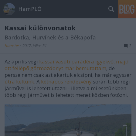
HamPLÓ
Kassai különvonatok
Bardotka, Hurvínek és a Békapofa
Hamster
•
2017. július 31.
2
Az április végi
kassai vasúti parádéra igyekvő, majd
ott fellépő gőzmozdonyt már bemutattam
, de
persze nem csak azt akartuk elcsípni, ha már egyszer
útra keltünk
. A
kétnapos rendezvény
során több régi
járművel is lehetett utazni - illetve a mi esetünkben
több régi járművet is lehetett menet közben fotózni.