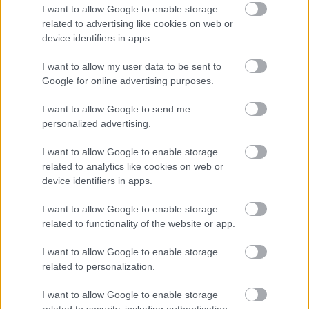
I want to allow Google to enable storage
related to advertising like cookies on web or
device identifiers in apps.
I want to allow my user data to be sent to
Google for online advertising purposes.
I want to allow Google to send me
personalized advertising.
I want to allow Google to enable storage
related to analytics like cookies on web or
device identifiers in apps.
Egy röpke snitt erejéig a
kassai gyermekvasút
által
I want to allow Google to enable storage
üzemeltetett
"Bzmot" (igazából 810+011+810
related to functionality of the website or app.
sorozatú) szerelvény
is látható - én azt se tudtam
eddig, hogy ilyen van, hiszen az említett vasút
I want to allow Google to enable storage
keskeny nyomtávú.
related to personalization.
I want to allow Google to enable storage