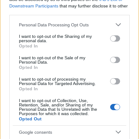
az ötvenes évek végén tervezett, majd '64-től '68-ig
Downstream Participants
that may further disclose it to other
sorozatgyártott típus 55 centis peronok mellett már
third parties.
akkor alacsonypadlós beszállást és
utasteret
Please note that this website/app uses one or more Google
biztosított:
Personal Data Processing Opt Outs
services and may gather and store information including but
not limited to your visit or usage behaviour. You may click to
I want to opt-out of the Sharing of my
Von ŠJů, Wikimedia Commons,
personal data.
grant or deny consent to Google and its third-party tags to
CC BY-SA 3.0
,
Link
Opted In
use your data for below specified purposes in below Google
consent section.
Persze
a forgóvázak és a kocsivégek fölött
I want to opt-out of the Sale of my
Personal Data.
magaspadlós
, de így is évtizedekkel megelőzte a
Opted In
korát, hisz a mai elővárosi motorvonatok nagy része
is hasonló kialakítással épül. Prágában többször
I want to opt-out of processing my
Personal Data for Targeted Advertising.
láttam ilyen szerelvényeket, de valahogy sose
Opted In
fotóztam le; most végre ez is megtörtént, bár
nem
kimondottan elővárosi környezetben
:)
I want to opt-out of Collection, Use,
Retention, Sale, and/or Sharing of my
Personal Data that Is Unrelated with the
Purposes for which it was collected.
Opted Out
Google consents