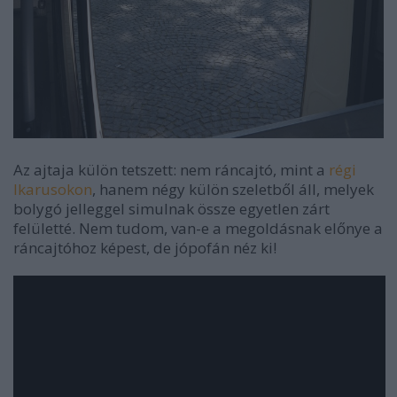
Az ajtaja külön tetszett: nem ráncajtó, mint a
régi
Ikarusokon
, hanem négy külön szeletből áll, melyek
bolygó jelleggel simulnak össze egyetlen zárt
felületté. Nem tudom, van-e a megoldásnak előnye a
ráncajtóhoz képest, de jópofán néz ki!