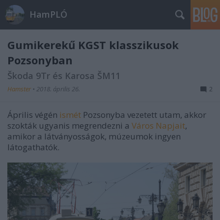
HamPLÓ
Gumikerekű KGST klasszikusok
Pozsonyban
Škoda 9Tr és Karosa ŠM11
Hamster
•
2018. április 26.
2
Április végén
ismét
Pozsonyba vezetett utam, akkor
szokták ugyanis megrendezni a
Város Napjait
,
amikor a látványosságok, múzeumok ingyen
látogathatók.