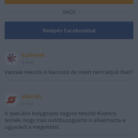
VAGY
kublerek
8 éve
Vannak nekünk is Ikarusok de miért nem látjuk őket?
abacab
8 éve
A speciális bolygóajtó nagyon tetszik! Kíváncsi
lennék, hogy más autóbuszgyártó is alkalmazta-e
ugyanezt a megoldást.