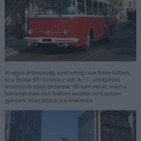
Az egyik érdekesség, amit eddig csak fotón láttam,
ez a Škoda 9Tr trolibusz volt. A
8Tr
utódjaként
létrehozott típus története '58-ban indult, majd a
hatvanas évek első felében kezdték sorozatban
gyártani, és ez látszik is a kinézetén.