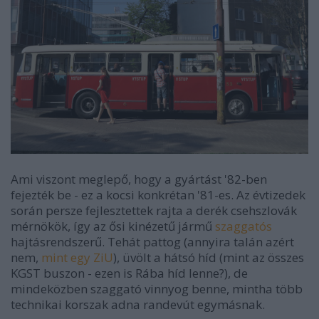
Ami viszont meglepő, hogy a gyártást '82-ben
fejezték be - ez a kocsi konkrétan '81-es. Az évtizedek
során persze fejlesztettek rajta a derék csehszlovák
mérnökök, így az ősi kinézetű jármű
szaggatós
hajtásrendszerű. Tehát pattog (annyira talán azért
nem,
mint egy ZiU
), üvölt a hátsó híd (mint az összes
KGST buszon - ezen is Rába híd lenne?), de
mindeközben szaggató vinnyog benne, mintha több
technikai korszak adna randevút egymásnak.