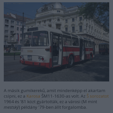
A másik gumikerekű, amit mindenképp el akartam
csípni, ez a
Karosa
ŠM11-1630-as volt. Az
Š sorozatot
1964 és '81 közt gyártották, ez a városi (M mint
mestský
) példány '79-ben állt forgalomba.