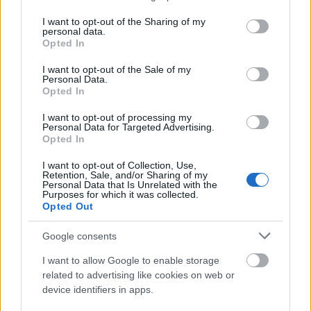
services and may gather and store information including but
not limited to your visit or usage behaviour. You may click to
I want to opt-out of the Sharing of my
personal data.
grant or deny consent to Google and its third-party tags to
Opted In
use your data for below specified purposes in below Google
consent section.
I want to opt-out of the Sale of my
Personal Data.
Opted In
I want to opt-out of processing my
Personal Data for Targeted Advertising.
Opted In
I want to opt-out of Collection, Use,
Retention, Sale, and/or Sharing of my
Personal Data that Is Unrelated with the
Purposes for which it was collected.
Opted Out
Google consents
A műszerfala tipikus csehszlovák dizájn a sok
hajlított-gömbölyített műanyag formával. Itt is
I want to allow Google to enable storage
találni ismerős elemeket, például a kilométerórát és
related to advertising like cookies on web or
device identifiers in apps.
a
Praga váltó
B R I II A N gombjait.