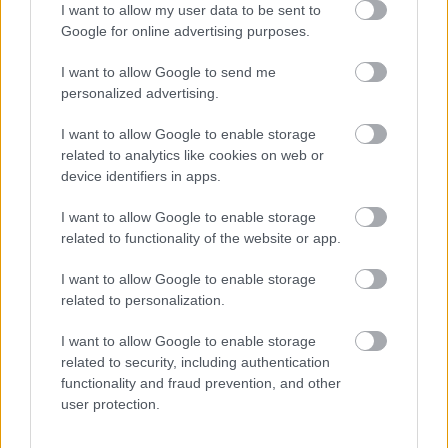
I want to allow my user data to be sent to
Google for online advertising purposes.
I want to allow Google to send me
personalized advertising.
I want to allow Google to enable storage
related to analytics like cookies on web or
device identifiers in apps.
I want to allow Google to enable storage
related to functionality of the website or app.
I want to allow Google to enable storage
related to personalization.
I want to allow Google to enable storage
Ami furcsa, hogy milyen tágasnak, átláthatónak tűnt
related to security, including authentication
- és milyen jól melegedett, ugyanis a
functionality and fraud prevention, and other
panorámaablakok alkotta plusz üvegfelülethez
user protection.
képest csak néhány nyitható ablak volt rajta. El se
akarom képzelni, milyen idő lehet benne