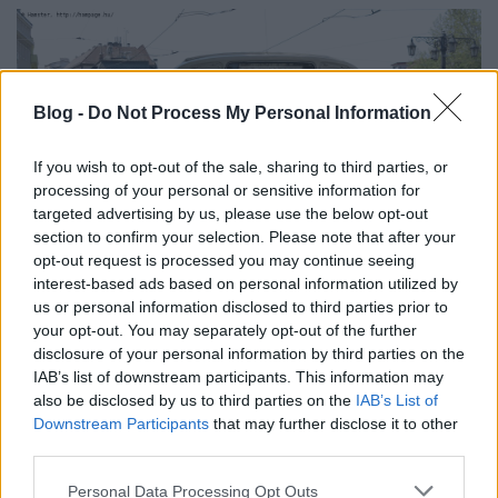
Blog -
Do Not Process My Personal Information
If you wish to opt-out of the sale, sharing to third parties, or
processing of your personal or sensitive information for
targeted advertising by us, please use the below opt-out
section to confirm your selection. Please note that after your
opt-out request is processed you may continue seeing
interest-based ads based on personal information utilized by
us or personal information disclosed to third parties prior to
your opt-out. You may separately opt-out of the further
disclosure of your personal information by third parties on the
IAB’s list of downstream participants. This information may
Kocka-Karosával
annak idején utaztam
also be disclosed by us to third parties on the
IAB’s List of
Csehszlovákiában, de ez a régebbi, gömbölyű verzió
Downstream Participants
that may further disclose it to other
nem jött össze, pedig
mindig is tetszett
jellegzetes
third parties.
kinézetével.
Please note that this website/app uses one or more Google
Personal Data Processing Opt Outs