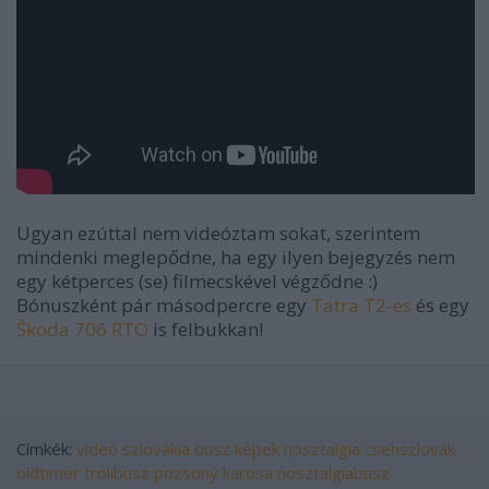
Ugyan ezúttal nem videóztam sokat, szerintem
mindenki meglepődne, ha egy ilyen bejegyzés nem
egy kétperces (se) filmecskével végződne :)
Bónuszként pár másodpercre egy
Tatra T2-es
és egy
Škoda 706 RTO
is felbukkan!
Címkék:
videó
szlovákia
busz
képek
nosztalgia
csehszlovák
oldtimer
trolibusz
pozsony
karosa
nosztalgiabusz