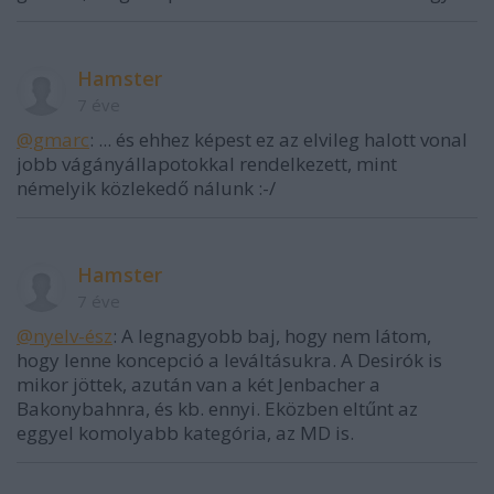
Hamster
7 éve
@gmarc
: ... és ehhez képest ez az elvileg halott vonal
jobb vágányállapotokkal rendelkezett, mint
némelyik közlekedő nálunk :-/
Hamster
7 éve
@nyelv-ész
: A legnagyobb baj, hogy nem látom,
hogy lenne koncepció a leváltásukra. A Desirók is
mikor jöttek, azután van a két Jenbacher a
Bakonybahnra, és kb. ennyi. Eközben eltűnt az
eggyel komolyabb kategória, az MD is.