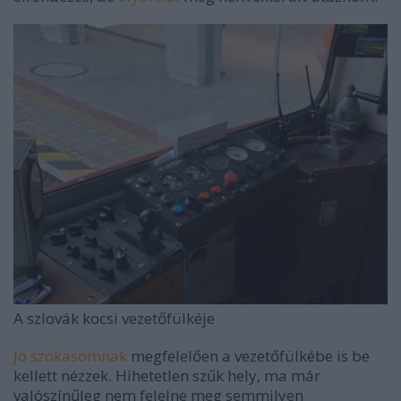
A szlovák kocsi vezetőfülkéje
Jó szokásomnak
megfelelően a vezetőfülkébe is be
kellett nézzek. Hihetetlen szűk hely, ma már
valószínűleg nem felelne meg semmilyen