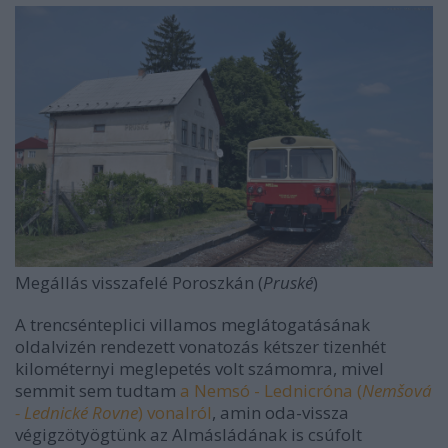
Megállás visszafelé Poroszkán (
Pruské
)
A trencsénteplici villamos meglátogatásának
oldalvizén rendezett vonatozás kétszer tizenhét
kilométernyi meglepetés volt számomra, mivel
semmit sem tudtam
a Nemsó - Lednicróna (
Nemšová
- Lednické Rovne
) vonalról
, amin oda-vissza
végigzötyögtünk az Almásládának is csúfolt