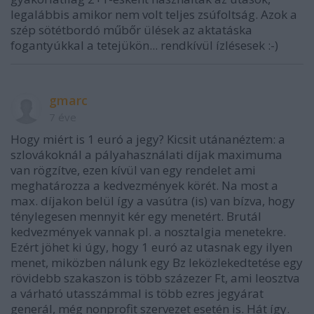
legalábbis amikor nem volt teljes zsúfoltság. Azok a
szép sötétbordó műbőr ülések az aktatáska
fogantyúkkal a tetejükön... rendkívül ízlésesek :-)
gmarc
7 éve
Hogy miért is 1 euró a jegy? Kicsit utánanéztem: a
szlovákoknál a pályahasználati díjak maximuma
van rögzítve, ezen kívül van egy rendelet ami
meghatározza a kedvezmények körét. Na most a
max. díjakon belül így a vasútra (is) van bízva, hogy
ténylegesen mennyit kér egy menetért. Brutál
kedvezmények vannak pl. a nosztalgia menetekre.
Ezért jöhet ki úgy, hogy 1 euró az utasnak egy ilyen
menet, miközben nálunk egy Bz leközlekedtetése egy
rövidebb szakaszon is több százezer Ft, ami leosztva
a várható utasszámmal is több ezres jegyárat
generál, még nonprofit szervezet esetén is. Hát így.