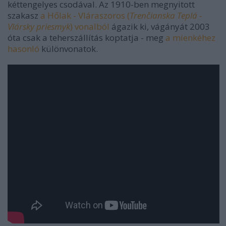
kéttengelyes csodával. Az 1910-ben megnyitott
szakasz
a Hőlak - Vláraszoros (
Trenčianska Teplá -
Vlársky priesmyk
) vonalból
ágazik ki, vágányát 2003
óta csak a teherszállítás koptatja - meg
a mienkéhez
hasonló
különvonatok.