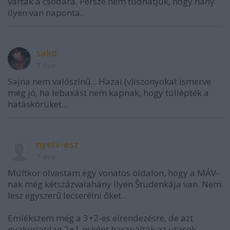
vártak a csodára. Persze nem tudhatjuk, hogy hány
ilyen van naponta.
sako
7 éve
Sajna nem valószínű... Hazai (v)iszonyokat ismerve
még jó, ha lebaxást nem kapnak, hogy túllépték a
hatáskörüket...
nyelv-ész
7 éve
Múltkor olvastam egy vonatos oldalon, hogy a MÁV-
nak még kétszázvalahány ilyen Študenkája van. Nem
lesz egyszerű lecserélni őket...
Emlékszem még a 3+2-es elrendezésre, de azt
gyakorlatilag 2+1-esként használták az utasok,