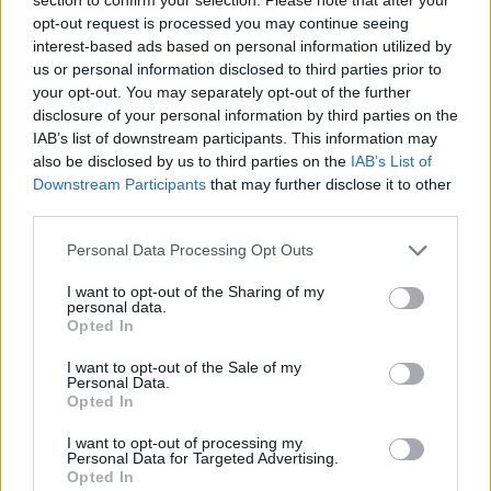
opt-out request is processed you may continue seeing
interest-based ads based on personal information utilized by
A vonal nem túl barátságos vége Lednicrónán
us or personal information disclosed to third parties prior to
your opt-out. You may separately opt-out of the further
Ami még más volt a kocsin, az a motor: a MÁV már a
disclosure of your personal information by third parties on the
nyolcvanas években Rába-MAN-okra cserélte a
IAB’s list of downstream participants. This information may
Škoda/LIAZ
erőforrást, ebben viszont még az eredeti
also be disclosed by us to third parties on the
IAB’s List of
pöfögött. Meg is próbáltam örökíteni a hangját a
Downstream Participants
that may further disclose it to other
végállomási körüljárás közben:
third parties.
Please note that this website/app uses one or more Google
Personal Data Processing Opt Outs
services and may gather and store information including but
not limited to your visit or usage behaviour. You may click to
I want to opt-out of the Sharing of my
personal data.
grant or deny consent to Google and its third-party tags to
Opted In
use your data for below specified purposes in below Google
consent section.
I want to opt-out of the Sale of my
Personal Data.
Opted In
I want to opt-out of processing my
Personal Data for Targeted Advertising.
Opted In