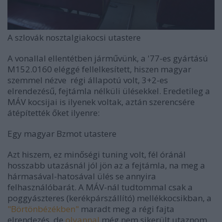
A szlovák nosztalgiakocsi utastere
A vonallal ellentétben járművünk, a '77-es gyártású
M152.0160 eléggé fellelkesített, hiszen magyar
szemmel nézve régi állapotú volt, 3+2-es
elrendezésű, fejtámla nélküli ülésekkel. Eredetileg a
MÁV kocsijai is ilyenek voltak, aztán szerencsére
átépítették őket ilyenre:
Egy magyar Bzmot utastere
Azt hiszem, ez minőségi tuning volt, fél óránál
hosszabb utazásnál jól jön az a fejtámla, na meg a
hármasával-hatosával ülés se annyira
felhasználóbarát. A MÁV-nál tudtommal csak a
poggyászteres (kerékpárszállító) mellékkocsikban, a
"Börtönbézékben"
maradt meg a régi fajta
elrendezés, de
olyannal
még nem sikerült utaznom.