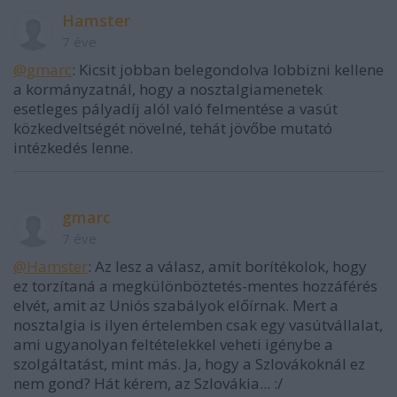
Hamster
7 éve
@gmarc
: Kicsit jobban belegondolva lobbizni kellene
a kormányzatnál, hogy a nosztalgiamenetek
esetleges pályadíj alól való felmentése a vasút
közkedveltségét növelné, tehát jövőbe mutató
intézkedés lenne.
gmarc
7 éve
@Hamster
: Az lesz a válasz, amit borítékolok, hogy
ez torzítaná a megkülönböztetés-mentes hozzáférés
elvét, amit az Uniós szabályok előírnak. Mert a
nosztalgia is ilyen értelemben csak egy vasútvállalat,
ami ugyanolyan feltételekkel veheti igénybe a
szolgáltatást, mint más. Ja, hogy a Szlovákoknál ez
nem gond? Hát kérem, az Szlovákia... :/