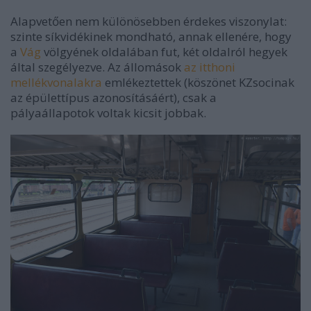
Alapvetően nem különösebben érdekes viszonylat:
szinte síkvidékinek mondható, annak ellenére, hogy
a
Vág
völgyének oldalában fut, két oldalról hegyek
által szegélyezve. Az állomások
az itthoni
mellékvonalakra
emlékeztettek (köszönet KZsocinak
az épülettípus azonosításáért), csak a
pályaállapotok voltak kicsit jobbak.