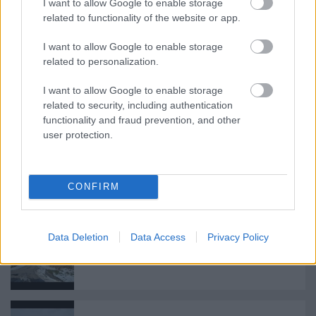
I want to allow Google to enable storage
related to functionality of the website or app.
I want to allow Google to enable storage
Ajánlott bejegyzések:
related to personalization.
I want to allow Google to enable storage
Még egy gőzös Pozsonyból. Meg még
related to security, including authentication
egy.
functionality and fraud prevention, and other
user protection.
Alföldi retróhétvége: Csörgő, Bzmot,
CONFIRM
MDmot
Data Deletion
Data Access
Privacy Policy
Kövesse azt a mozdonyt!