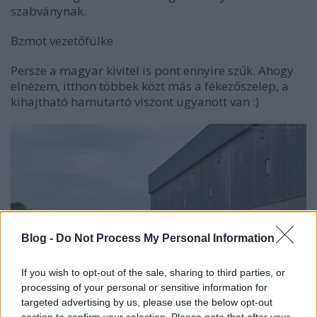
szabványnak.
Bzmot vezetőfülke
Persze a magyar kivitel is pont ennyire szűk. Ahogy
elnézem, itthon többek közt más a fékezőszelep, a
kihajtható hamutartó viszont ugyanott van :)
Blog -
Do Not Process My Personal Information
If you wish to opt-out of the sale, sharing to third parties, or
processing of your personal or sensitive information for
targeted advertising by us, please use the below opt-out
section to confirm your selection. Please note that after your