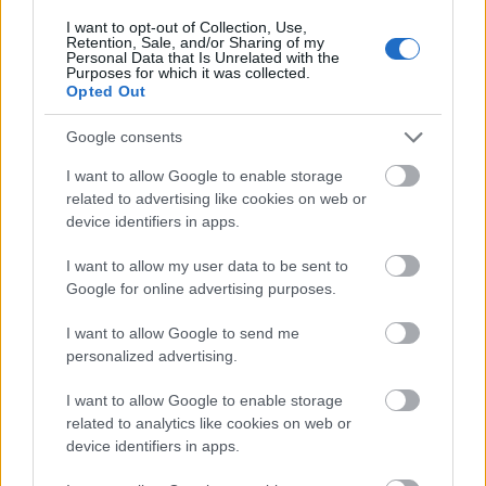
I want to opt-out of Collection, Use,
Retention, Sale, and/or Sharing of my
Personal Data that Is Unrelated with the
Purposes for which it was collected.
Opted Out
A "motorka" egyébként nem
államvasúti
volt, hanem
Google consents
egy zsolnai egyesület, az
SPDŽ
tulajdona.
Feltételezem, hogy a mögé csatolt mellékkocsi is az
I want to allow Google to enable storage
related to advertising like cookies on web or
övék, de azt a nagy lelkesedés közepette
device identifiers in apps.
elfelejtettem lefotózni. Ja, az út egy irányba 1 euró
volt, ami jelképesnek tűnt, pláne ahhoz képest, hogy
I want to allow my user data to be sent to
két nap kedvéért kellett "feléleszteni" a vonalat. Mit
Google for online advertising purposes.
tudnak a szlovákok, hogy ilyen áron tudnak
közlekedni? Nem kell pályahasználati díjat fizetniük?
I want to allow Google to send me
Ingyen van a gázolaj?
personalized advertising.
I want to allow Google to enable storage
related to analytics like cookies on web or
device identifiers in apps.
Címkék:
utazás
videó
szlovákia
vasút
különvonat
bzmot
hőlak