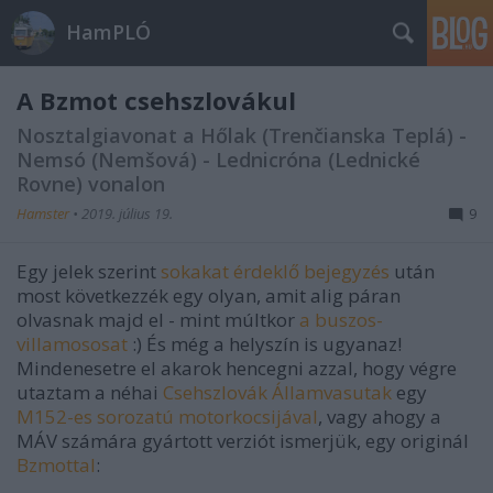
HamPLÓ
A Bzmot csehszlovákul
Nosztalgiavonat a Hőlak (Trenčianska Teplá) -
Nemsó (Nemšová) - Lednicróna (Lednické
Rovne) vonalon
Hamster
•
2019. július 19.
9
Egy jelek szerint
sokakat érdeklő bejegyzés
után
most következzék egy olyan, amit alig páran
olvasnak majd el - mint múltkor
a buszos-
villamososat
:) És még a helyszín is ugyanaz!
Mindenesetre el akarok hencegni azzal, hogy végre
utaztam a néhai
Csehszlovák Államvasutak
egy
M152-es sorozatú motorkocsijával
, vagy ahogy a
MÁV számára gyártott verziót ismerjük, egy originál
Bzmottal
: