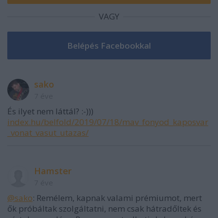
VAGY
sako
7 éve
És ilyet nem láttál? :-)))
index.hu/belfold/2019/07/18/mav_fonyod_kaposvar
_vonat_vasut_utazas/
Hamster
7 éve
@sako
: Remélem, kapnak valami prémiumot, mert
ők próbáltak szolgáltatni, nem csak hátradőltek és