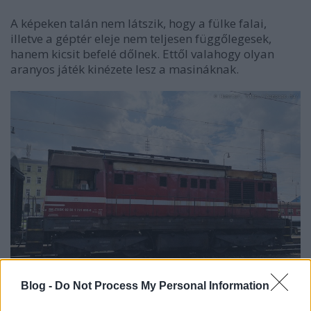
A képeken talán nem látszik, hogy a fülke falai,
illetve a géptér eleje nem teljesen függőlegesek,
hanem kicsit befelé dőlnek. Ettől valahogy olyan
aranyos játék kinézete lesz a masináknak.
Blog -
Do Not Process My Personal Information