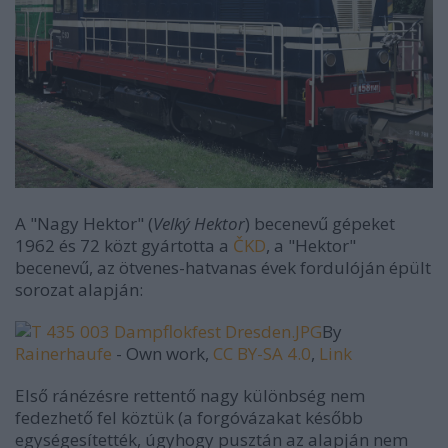
A "Nagy Hektor" (
Velký Hektor
) becenevű gépeket
1962 és 72 közt gyártotta a
ČKD
, a "Hektor"
becenevű, az ötvenes-hatvanas évek fordulóján épült
sorozat alapján:
By
Rainerhaufe
-
Own work
,
CC BY-SA 4.0
,
Link
Első ránézésre rettentő nagy különbség nem
fedezhető fel köztük (a forgóvázakat később
egységesítették, úgyhogy pusztán az alapján nem