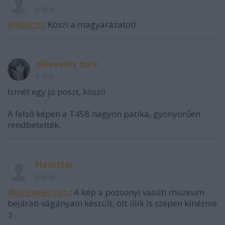
6 éve
@Robcsó
: Köszi a magyarázatot!
okleveles naiv
6 éve
Ismét egy jó poszt, köszi!
A felső képen a T458 nagyon patika, gyönyörűen
rendbetették.
Hamster
6 éve
@okleveles naiv
: A kép a pozsonyi vasúti múzeum
bejárati vágányain készült, ott illik is szépen kinéznie
:)