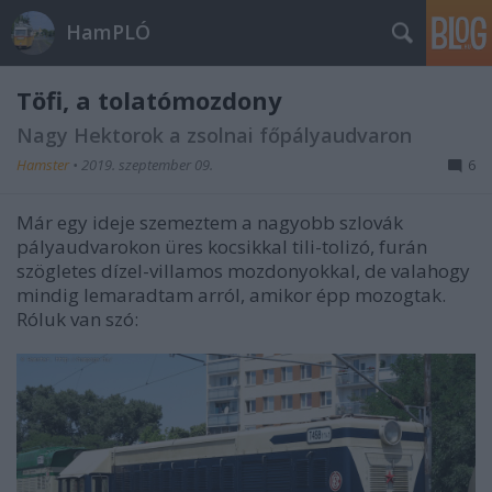
HamPLÓ
Töfi, a tolatómozdony
Nagy Hektorok a zsolnai főpályaudvaron
Hamster
•
2019. szeptember 09.
6
Már egy ideje szemeztem a nagyobb szlovák
pályaudvarokon üres kocsikkal tili-tolizó, furán
szögletes dízel-villamos mozdonyokkal, de valahogy
mindig lemaradtam arról, amikor épp mozogtak.
Róluk van szó: