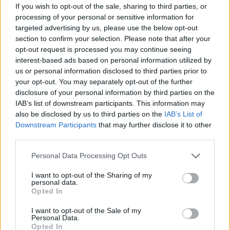
If you wish to opt-out of the sale, sharing to third parties, or
A személyes kedvencem a fentebbi, mobillal, nappal
processing of your personal or sensitive information for
szemben készült fotón látható piros példány volt.
targeted advertising by us, please use the below opt-out
Tudom, hogy egy felnőttnek nem lenne szabad
section to confirm your selection. Please note that after your
gügyögnie, pláne vonatok kapcsán, de nagyon
opt-out request is processed you may continue seeing
jópofa volt, ahogy pöfögött - mintha lélekben
interest-based ads based on personal information utilized by
us or personal information disclosed to third parties prior to
gőzmozdony lett volna. El is neveztem Töfinek :)
your opt-out. You may separately opt-out of the further
disclosure of your personal information by third parties on the
IAB’s list of downstream participants. This information may
also be disclosed by us to third parties on the
IAB’s List of
Downstream Participants
that may further disclose it to other
third parties.
Please note that this website/app uses one or more Google
Personal Data Processing Opt Outs
services and may gather and store information including but
not limited to your visit or usage behaviour. You may click to
I want to opt-out of the Sharing of my
personal data.
grant or deny consent to Google and its third-party tags to
Opted In
use your data for below specified purposes in below Google
consent section.
I want to opt-out of the Sale of my
Personal Data.
Opted In