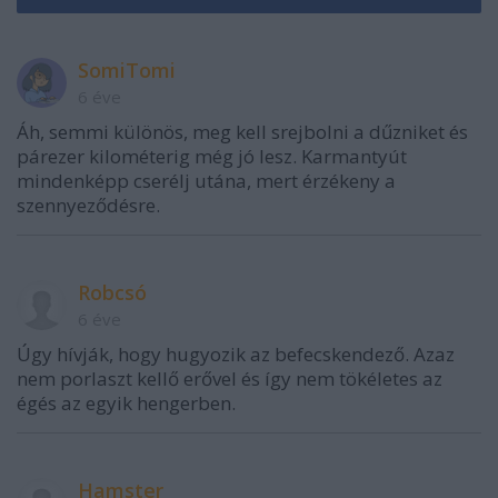
SomiTomi
6 éve
Áh, semmi különös, meg kell srejbolni a dűzniket és
párezer kilométerig még jó lesz. Karmantyút
mindenképp cserélj utána, mert érzékeny a
szennyeződésre.
Robcsó
6 éve
Úgy hívják, hogy hugyozik az befecskendező. Azaz
nem porlaszt kellő erővel és így nem tökéletes az
égés az egyik hengerben.
Hamster