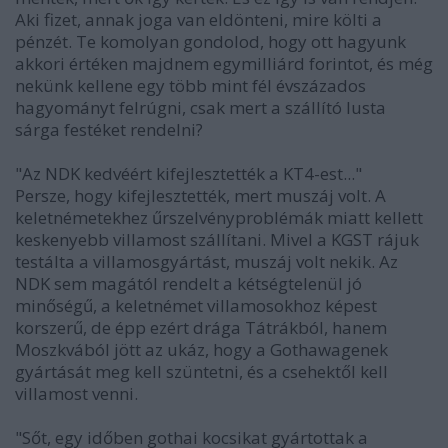
Aki fizet, annak joga van eldönteni, mire költi a
pénzét. Te komolyan gondolod, hogy ott hagyunk
akkori értéken majdnem egymilliárd forintot, és még
nekünk kellene egy több mint fél évszázados
hagyományt felrúgni, csak mert a szállító lusta
sárga festéket rendelni?
"Az NDK kedvéért kifejlesztették a KT4-est..."
Persze, hogy kifejlesztették, mert muszáj volt. A
keletnémetekhez űrszelvényproblémák miatt kellett
keskenyebb villamost szállítani. Mivel a KGST rájuk
testálta a villamosgyártást, muszáj volt nekik. Az
NDK sem magától rendelt a kétségtelenül jó
minőségű, a keletnémet villamosokhoz képest
korszerű, de épp ezért drága Tátrákból, hanem
Moszkvából jött az ukáz, hogy a Gothawagenek
gyártását meg kell szüntetni, és a csehektől kell
villamost venni.
"Sőt, egy időben gothai kocsikat gyártottak a