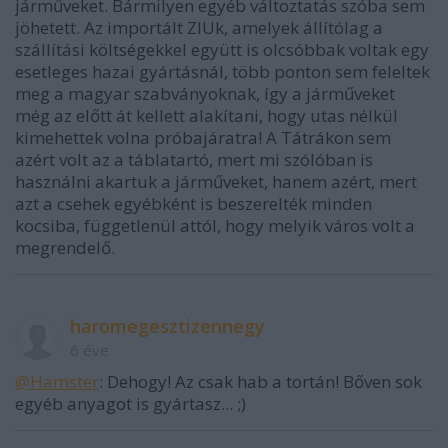
járműveket. Bármilyen egyéb változtatás szóba sem
jöhetett. Az importált ZIUk, amelyek állítólag a
szállítási költségekkel együtt is olcsóbbak voltak egy
esetleges hazai gyártásnál, több ponton sem feleltek
meg a magyar szabványoknak, így a járműveket
még az előtt át kellett alakítani, hogy utas nélkül
kimehettek volna próbajáratra! A Tátrákon sem
azért volt az a táblatartó, mert mi szólóban is
használni akartuk a járműveket, hanem azért, mert
azt a csehek egyébként is beszerelték minden
kocsiba, függetlenül attól, hogy melyik város volt a
megrendelő.
haromegesztizennegy
6 éve
@Hamster
: Dehogy! Az csak hab a tortán! Bőven sok
egyéb anyagot is gyártasz... ;)