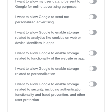
I want to allow my user data to be sent to
@Udo von Schmetterling
: Így utólag fura, hogy egy
Google for online advertising purposes.
kihalásra ítélt vonalon közlekedtek. Pedig marha jól
néztek ki a külső Vácin, meg a Megyerinél a
I want to allow Google to send me
végállomáson.
personalized advertising.
I want to allow Google to enable storage
related to analytics like cookies on web or
poteka
device identifiers in apps.
6 éve
I want to allow Google to enable storage
Először is köszönöm, eddig nem tudtam, hogy miért
related to functionality of the website or app.
volt ott táblatartó a Tátrákon - gyerekként sosem
értettem, mivel szólóban sosem láttam őket.
I want to allow Google to enable storage
related to personalization.
A 80-as évek közepén a "kétlámpás" villamos, meg a
berregő helyett a modern leszállásjelző, a surrogva
I want to allow Google to enable storage
csukódó ajtók és a sötétített plexis, teljesen zárt
related to security, including authentication
vezetőállás meg a féklámpa tényleg az űrkorszakot
functionality and fraud prevention, and other
jelentették.
user protection.
Gyerekként és még fiatal legényként is a