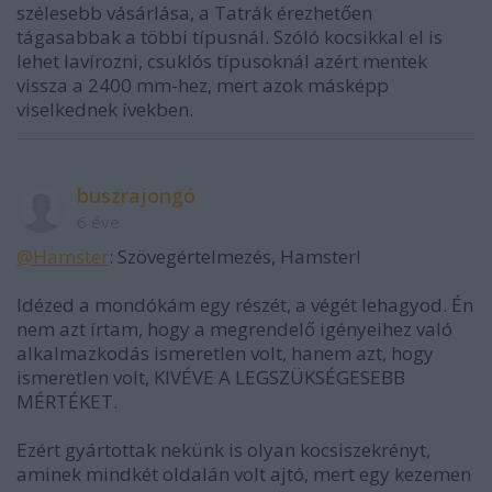
szélesebb vásárlása, a Tatrák érezhetően
tágasabbak a többi típusnál. Szóló kocsikkal el is
lehet lavírozni, csuklós típusoknál azért mentek
vissza a 2400 mm-hez, mert azok másképp
viselkednek ívekben.
buszrajongó
6 éve
@Hamster
: Szövegértelmezés, Hamster!
Idézed a mondókám egy részét, a végét lehagyod. Én
nem azt írtam, hogy a megrendelő igényeihez való
alkalmazkodás ismeretlen volt, hanem azt, hogy
ismeretlen volt, KIVÉVE A LEGSZÜKSÉGESEBB
MÉRTÉKET.
Ezért gyártottak nekünk is olyan kocsiszekrényt,
aminek mindkét oldalán volt ajtó, mert egy kezemen