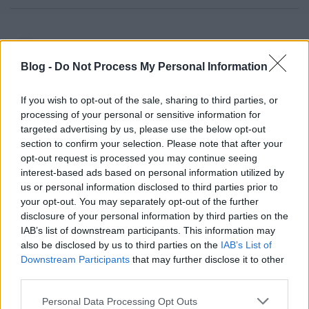
Hamster
6 éve
Blog -
Do Not Process My Personal Information
@HJWOSYLUS
: Elképzelhető, mert a '77-es
vágányrajzom nem jelzi csonka meglétét, de a
If you wish to opt-out of the sale, sharing to third parties, or
korábbiak meg igen. Mindenképpen bölcs dolog
processing of your personal or sensitive information for
valami félreállási lehetőséget hagyni. Bár
targeted advertising by us, please use the below opt-out
tulajdonképpen nemrég is álltak még úgy félre, hogy
section to confirm your selection. Please note that after your
egy villamos a hurokban pihent, a visszainduló meg
opt-out request is processed you may continue seeing
a vissazfogón ment ki, a hurok érintése nélkül.
interest-based ads based on personal information utilized by
us or personal information disclosed to third parties prior to
your opt-out. You may separately opt-out of the further
disclosure of your personal information by third parties on the
NAR
IAB’s list of downstream participants. This information may
6 éve
also be disclosed by us to third parties on the
IAB’s List of
Downstream Participants
that may further disclose it to other
Furcsa, hogy 80 májusában egy nyugati turista még
third parties.
fekete-fehér filmre dolgozott...
Please note that this website/app uses one or more Google
Personal Data Processing Opt Outs