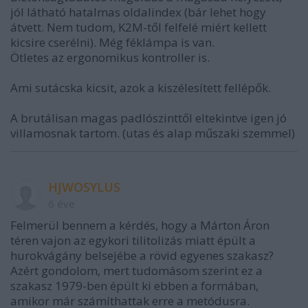
jól látható hatalmas oldalindex (bár lehet hogy
átvett. Nem tudom, K2M-től felfelé miért kellett
kicsire cserélni). Még féklámpa is van.
Ötletes az ergonomikus kontroller is.
Ami sutácska kicsit, azok a kiszélesített fellépők.
A brutálisan magas padlószinttől eltekintve igen jó
villamosnak tartom. (utas és alap műszaki szemmel)
HJWOSYLUS
6 éve
Felmerül bennem a kérdés, hogy a Márton Áron
téren vajon az egykori tilitolizás miatt épült a
hurokvágány belsejébe a rövid egyenes szakasz?
Azért gondolom, mert tudomásom szerint ez a
szakasz 1979-ben épült ki ebben a formában,
amikor már számíthattak erre a metódusra.