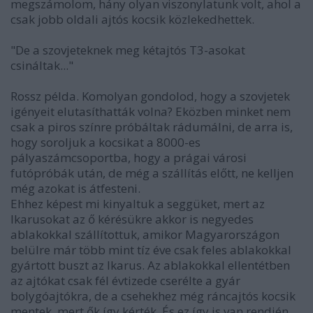
megszámolom, hány olyan viszonylatunk volt, ahol a
csak jobb oldali ajtós kocsik közlekedhettek.
"De a szovjeteknek meg kétajtós T3-asokat
csináltak..."
Rossz példa. Komolyan gondolod, hogy a szovjetek
igényeit elutasíthatták volna? Eközben minket nem
csak a piros színre próbáltak rádumálni, de arra is,
hogy soroljuk a kocsikat a 8000-es
pályaszámcsoportba, hogy a prágai városi
futópróbák után, de még a szállítás előtt, ne kelljen
még azokat is átfesteni.
Ehhez képest mi kinyaltuk a seggüket, mert az
Ikarusokat az ő kérésükre akkor is negyedes
ablakokkal szállítottuk, amikor Magyarországon
belülre már több mint tíz éve csak feles ablakokkal
gyártott buszt az Ikarus. Az ablakokkal ellentétben
az ajtókat csak fél évtizede cserélte a gyár
bolygóajtókra, de a csehekhez még ráncajtós kocsik
mentek, mert ők így kérték. És ez így is van rendjén.