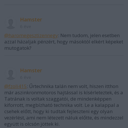
Hamster
6 éve
@haromegesztizennegy
: Nem tudom, jelen esetben
azzal házaljak pénzért, hogy másoktól elkért képeket
mutogatok?
Hamster
6 éve
@fzoli415
: Űrtechnika talán nem volt, hiszen itthon
már aszinkronmotoros hajtással is kísérleteztek, és a
Tatrának is voltak szaggatói, de mindenképpen
kiforrott, megbízható technika volt. Le a kalappal a
csehek előtt, hogy ki tudtak fejleszteni egy olyan
vezérlést, ami nem létezett náluk előtte, és mindezzel
együtt is olcsón jöttek ki.