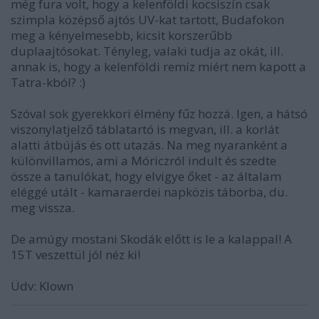
még fura volt, hogy a kelenföldi kocsiszín csak
szimpla középső ajtós UV-kat tartott, Budafokon
meg a kényelmesebb, kicsit korszerűbb
duplaajtósokat. Tényleg, valaki tudja az okát, ill.
annak is, hogy a kelenföldi remíz miért nem kapott a
Tatra-kból? :)
Szóval sok gyerekkori élmény fűz hozzá. Igen, a hátsó
viszonylatjelző táblatartó is megvan, ill. a korlát
alatti átbújás és ott utazás. Na meg nyaranként a
különvillamos, ami a Móriczról indult és szedte
össze a tanulókat, hogy elvigye őket - az általam
eléggé utált - kamaraerdei napközis táborba, du.
meg vissza.
De amúgy mostani Skodák előtt is le a kalappal! A
15T veszettül jól néz ki!
Üdv: Klown