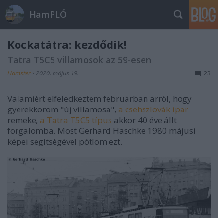
HamPLÓ
Kockatátra: kezdődik!
Tatra T5C5 villamosok az 59-esen
Hamster
•
2020. május 19.
23
Valamiért elfeledkeztem februárban arról, hogy
gyerekkorom "új villamosa",
a csehszlovák ipar
remeke,
a Tatra T5C5 típus
akkor 40 éve állt
forgalomba. Most Gerhard Haschke 1980 májusi
képei segítségével pótlom ezt.