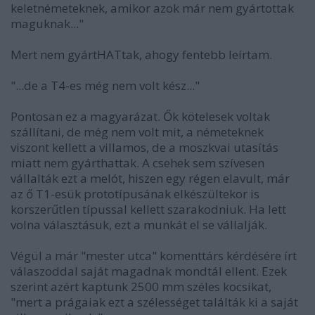
keletnémeteknek, amikor azok már nem gyártottak
maguknak..."
Mert nem gyártHATtak, ahogy fentebb leírtam.
"...de a T4-es még nem volt kész..."
Pontosan ez a magyarázat. Ők kötelesek voltak
szállítani, de még nem volt mit, a németeknek
viszont kellett a villamos, de a moszkvai utasítás
miatt nem gyárthattak. A csehek sem szívesen
vállalták ezt a melót, hiszen egy régen elavult, már
az ő T1-esük prototípusának elkészültekor is
korszerűtlen típussal kellett szarakodniuk. Ha lett
volna választásuk, ezt a munkát el se vállalják.
Végül a már "mester utca" komenttárs kérdésére írt
válaszoddal saját magadnak mondtál ellent. Ezek
szerint azért kaptunk 2500 mm széles kocsikat,
"mert a prágaiak ezt a szélességet találták ki a saját