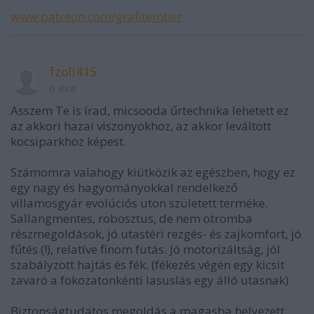
www.patreon.com/grafitember
fzoli415
6 éve
Asszem Te is írad, micsooda űrtechnika lehetett ez
az akkori hazai viszonyokhoz, az akkor leváltott
kocsiparkhoz képest.
Számomra valahogy kiütközik az egészben, hogy ez
egy nagy és hagyományokkal rendelkező
villamosgyár evolúciós uton született terméke.
Sallangmentes, robosztus, de nem otromba
részmegoldások, jó utastéri rezgés- és zajkomfort, jó
fűtés (!), relatíve finom futás. Jó motorizáltság, jól
szabályzott hajtás és fék. (fékezés végén egy kicsit
zavaró a fokozatonkénti lasuslás egy álló utasnak)
Biztonságtudatos megoldás a magasba helyezett,