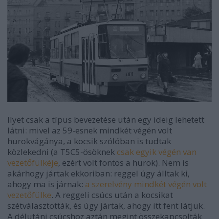
Ilyet csak a típus bevezetése után egy ideig lehetett
látni: mivel az 59-esnek mindkét végén volt
hurokvágánya, a kocsik szólóban is tudtak
közlekedni (a T5C5-ösöknek
csak egyik végén van
vezetőfülkéje
, ezért volt fontos a hurok). Nem is
akárhogy jártak ekkoriban: reggel úgy álltak ki,
ahogy ma is járnak:
a szerelvény mindkét végén volt
vezetőfülke
. A reggeli csúcs után a kocsikat
szétválasztották, és úgy jártak, ahogy itt fent látjuk.
A délutáni csúcshoz aztán megint összekapcsolták