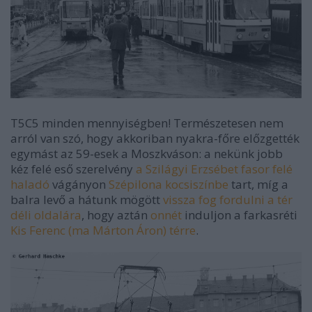
T5C5 minden mennyiségben! Természetesen nem
arról van szó, hogy akkoriban nyakra-főre előzgették
egymást az 59-esek a Moszkváson: a nekünk jobb
kéz felé eső szerelvény
a Szilágyi Erzsébet fasor felé
haladó
vágányon
Szépilona kocsiszínbe
tart, míg a
balra levő a hátunk mögött
vissza fog fordulni a tér
déli oldalára
, hogy aztán
onnét
induljon a farkasréti
Kis Ferenc (ma Márton Áron) térre
.