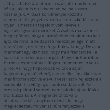
Tátra, a hátsó táblatartó, a szocializmus keretei
között, akkor is ott lehetett volna, ha sosem
használjuk. A KGST körülményei között a
megrendelő igényeihez való alkalmazkodás, mint
olyan, ismeretlen fogalom volt, kivéve a
legszükségesebb mértéket. A csehek már azon is
meglepődtek, hogy a jármű mindkét oldalára kell
ajtó, de mivel a budapesti hálózat jellege miatt
muszáj volt, ezt még elfogadták valahogy. De azon
már ment egy kis hiszti, hogy mi a francért kell a
kocsikat mindenáron sárgára fényezni. Korábban,
bárhová exportáltak vilingert, mindenhol jó volt a
piros. Az, hogy hajlandóak voltak a saját
hagyományaiktól eltérő, nem mellesleg akkoriban
már finoman szólva elavult vezérlést kifejleszteni a
kedvünkért, a világ nyolcadik csodája volt. Az
oroszok például semmit nem voltak hajlandóak a
trolibuszaikon. A megrendelőhöz való
alkalmazkodás annyiban merült ki, hogy
megkérdezték, milyen színűre fényezzék a