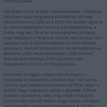
villamosaiknak."
Hát éppen ez az. A SAJÁT villamosaiknak... Csakhogy
most nem saját maguknak szállítottak. Mi meg
választhattunk a 2200 és a 2500 mm között. Egyik se
jó, mert a keskenynek túl kicsi a férőhelyszáma, a
széles meg nem fér el az űrszelvényben, de sebaj,
majd átépítjük a fél várost. Esszük, nem esszük, nem
kapunk mást. A keletnémetekkel ezt nem lehetett
eljátszani, mert ott több mint tíz várost kellett volna
átépíteni, ezért nekik fejlesztettek 2200 mm-est,
nekünk nem csináltak 2300-ast, mert csak
Budapestről volt szó. Azt meg kibírjuk.
Félreértés ne legyen, nekem semmi bajom a
Tatrákkal, kimondottan szeretem őket, bár nem a
T5C5 az igazi kedvencem, hanem a KT8D5. Végül is
örülök, hogy megvettük ezeket a gépeket. A 90-es
években vezettem is, néha még most is hiányzik.
Csak ne add már elő nekem, hogy csehek mennyire
odafigyeltek a megrendelői igényekre. A ZIU-hoz