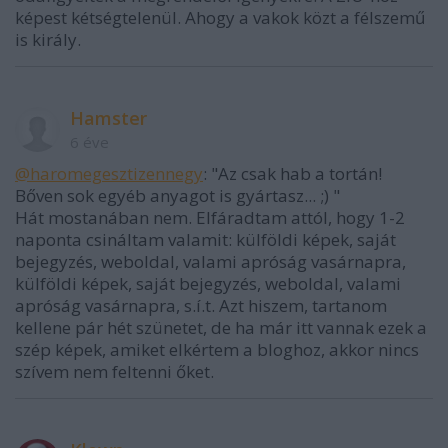
képest kétségtelenül. Ahogy a vakok közt a félszemű
is király.
Hamster
6 éve
@haromegesztizennegy
: "Az csak hab a tortán!
Bőven sok egyéb anyagot is gyártasz... ;) "
Hát mostanában nem. Elfáradtam attól, hogy 1-2
naponta csináltam valamit: külföldi képek, saját
bejegyzés, weboldal, valami apróság vasárnapra,
külföldi képek, saját bejegyzés, weboldal, valami
apróság vasárnapra, s.í.t. Azt hiszem, tartanom
kellene pár hét szünetet, de ha már itt vannak ezek a
szép képek, amiket elkértem a bloghoz, akkor nincs
szívem nem feltenni őket.