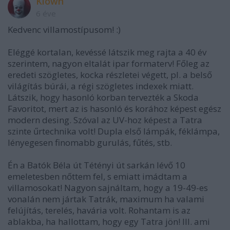
Klown
6 éve
Kedvenc villamostípusom! :)
Eléggé kortalan, kevéssé látszik meg rajta a 40 év
szerintem, nagyon eltalát ipar formaterv! Főleg az
eredeti szögletes, kocka részletei végett, pl. a belső
világítás búrái, a régi szögletes indexek miatt.
Látszik, hogy hasonló korban tervezték a Skoda
Favoritot, mert az is hasonló és korához képest egész
modern desing. Szóval az UV-hoz képest a Tatra
szinte űrtechnika volt! Dupla első lámpák, féklámpa,
lényegesen finomabb gurulás, fűtés, stb.
Én a Batók Béla út Tétényi út sarkán lévő 10
emeletesben nőttem fel, s emiatt imádtam a
villamosokat! Nagyon sajnáltam, hogy a 19-49-es
vonalán nem jártak Tatrák, maximum ha valami
felújítás, terelés, havária volt. Rohantam is az
ablakba, ha hallottam, hogy egy Tatra jön! Ill. ami