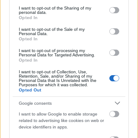
services and may gather and store information including but
not limited to your visit or usage behaviour. You may click to
I want to opt-out of the Sharing of my
Hamster
personal data.
grant or deny consent to Google and its third-party tags to
Opted In
6 éve
use your data for below specified purposes in below Google
consent section.
@NAR
: Azért megvan a maga hangulata a FF
I want to opt-out of the Sale of my
Personal Data.
képeknek, pláne nem kimondottan jó időben. Plusz
Opted In
lehet, hogy sokkal többet lehetett lőni egységnyi
pénzből.
I want to opt-out of processing my
Personal Data for Targeted Advertising.
Opted In
I want to opt-out of Collection, Use,
Udo von Schmetterling
Retention, Sale, and/or Sharing of my
6 éve
Personal Data that Is Unrelated with the
Purposes for which it was collected.
Dereng egy emlék,hogy gyerekként mennyire
Opted Out
örültünk,ha "új villamos" jött a 10-es vonalán.
Aztán pár év múlva már csak az jött...aztán az se...
Google consents
I want to allow Google to enable storage
related to advertising like cookies on web or
device identifiers in apps.
Hamster
6 éve