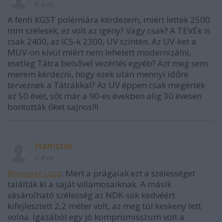
6 éve
A fenti KGST polémiára kérdezem, miért lettek 2500
mm szélesek, ez volt az igény? Vagy csak? A TEVÉk is
csak 2400, az ICS-k 2300, UV szintén. Az UV-ket a
MUV-on kívül miért nem lehetett modernizálni,
esetleg Tátra belsővel vezérlés egyéb? Azt meg sem
merem kérdezni, hogy ezek után mennyi időre
terveznek a Tátrákkal? Az UV éppen csak megérték
az 50 évet, sőt már a 90-es években alig 30 évesen
bontották őket sajnos!!!
Hamster
6 éve
@mester utca
: Mert a prágaiak ezt a szélességet
találták ki a saját villamosaiknak. A másik
vásárolható szélesség az NDK-sok kedvéért
kifejlesztett 2,2 méter volt, az meg túl keskeny lett
volna. Igazából egy jó kompromisszum volt a