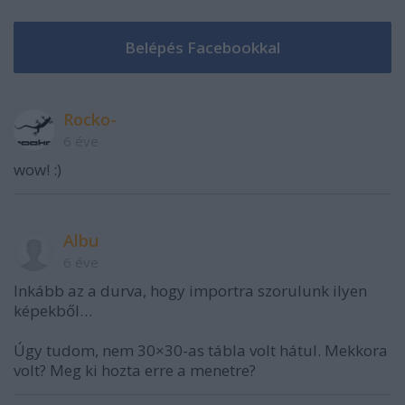
Rocko-
6 éve
wow! :)
Albu
6 éve
Inkább az a durva, hogy importra szorulunk ilyen
képekből…
Úgy tudom, nem 30×30-as tábla volt hátul. Mekkora
volt? Meg ki hozta erre a menetre?