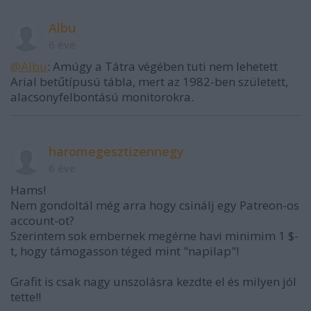
Albu
6 éve
@Albu
: Amúgy a Tátra végében tuti nem lehetett
Arial betűtípusú tábla, mert az 1982-ben született,
alacsonyfelbontású monitorokra.
haromegesztizennegy
6 éve
Hams!
Nem gondoltál még arra hogy csinálj egy Patreon-os
account-ot?
Szerintem sok embernek megérne havi minimim 1 $-
t, hogy támogasson téged mint "napilap"!
Grafit is csak nagy unszolásra kezdte el és milyen jól
tette!!