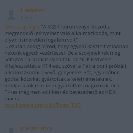
Hamster
6 éve
@buszrajongó
: "A KGST körülményei között a
megrendelő igényeihez való alkalmazkodás, mint
olyan, ismeretlen fogalom volt"
... ezután pedig leírod, hogy egyedi kasztnit csináltak
nekünk egyedi vezérléssel. De a szovjeteknek meg
kétajtós T3-asokat csináltak, az NDK kedvéért
kifejlesztették a KT4-est, szóval a Tatra pont próbált
alkalmazkodni a vevő igényeihez. Sőt, egy időben
gothai kocsikat gyártottak a keletnémeteknek,
amikor azok már nem gyártottak maguknak, de a
T4-es még nem volt kész és bevezethető az NDK
piacra:
cs.wikipedia.org/wiki/Tatra_T2D
mester utca