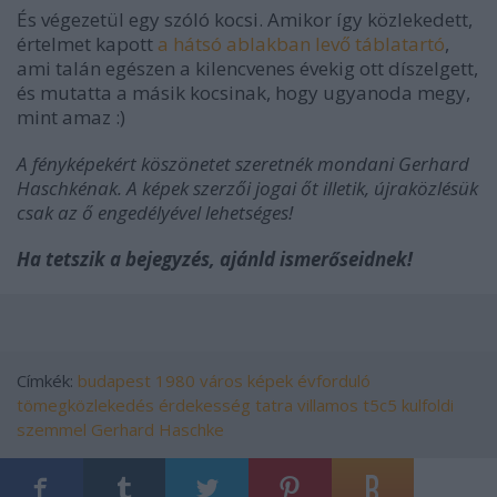
És végezetül egy szóló kocsi. Amikor így közlekedett,
értelmet kapott
a hátsó ablakban levő táblatartó
,
ami talán egészen a kilencvenes évekig ott díszelgett,
és mutatta a másik kocsinak, hogy ugyanoda megy,
mint amaz :)
A fényképekért köszönetet szeretnék mondani Gerhard
Haschkénak. A képek szerzői jogai őt illetik, újraközlésük
csak az ő engedélyével lehetséges!
Ha tetszik a bejegyzés, ajánld ismerőseidnek!
Címkék:
budapest
1980
város
képek
évforduló
tömegközlekedés
érdekesség
tatra
villamos
t5c5
kulfoldi
szemmel
Gerhard Haschke