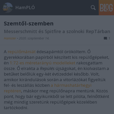
HamPLÓ
Szemtől-szemben
Messerschmitt és Spitfire a szolnoki RepTárban
Hamster
•
2020. szeptember 14.
1
A
repülőmániát
édesapámtól örököltem. Ő
gyerekkorában papírból készített kis repülőgépeket,
én
1:72-es méretarányú modelleket
rakosgattam
össze. Ő elrakta a
Repülés
újságokat, én kiolvastam a
betűket belőlük egy-két évtizeddel később. Volt,
amikor kirándulások során a vitorlázókat figyeltük
fel- és leszállás közben
a hármashatárhegyi
reptéren
, máskor meg repülőnapra mentünk. Közös
pont, hogy bár egyikünkből se lett pilóta, felnőttként
még mindig szeretünk repülőgépek közelében
tartózkodni.