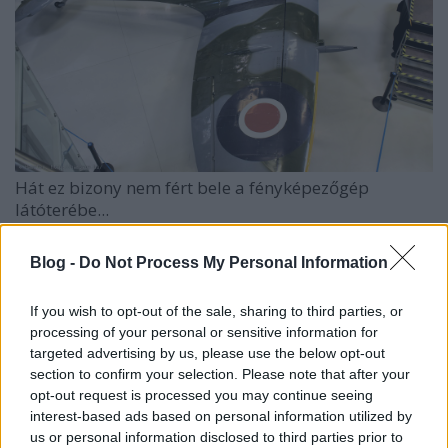
Hát ez bizony nem fért bele a fényképezőgép
látóterébe...
A kiállított Spitfire
relatíve kései verzió
azokhoz
Blog -
Do Not Process My Personal Information
képest, melyek az
Angliai Légicsatában
híressé tették
a típust, de még mindig eléggé hasonlít arra a
If you wish to opt-out of the sale, sharing to third parties, or
modellre,
amit '87-ben Prágában kaptam
, és aminek
processing of your personal or sensitive information for
a formájára azóta is emlékszem. Mondjuk a
targeted advertising by us, please use the below opt-out
szárnyvégei nem elliptikusak, hanem le vannak
section to confirm your selection. Please note that after your
csapva, de még nem
teljes buborékkabinos
, és főleg
opt-out request is processed you may continue seeing
még
Merlin motor
hajtotta (még ha amerikai
interest-based ads based on personal information utilized by
gyártmányú is). Gyönyörű vonalú gép, ...
us or personal information disclosed to third parties prior to