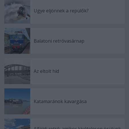
Ugye eljönnek a repülők?
Balatoni retróvasárnap
Az eltolt híd
Katamaránok kavargása
Alföldi retró: amikor kivételesen örülünk