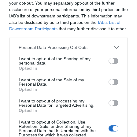
your opt-out. You may separately opt-out of the further
disclosure of your personal information by third parties on the
IAB’s list of downstream participants. This information may
also be disclosed by us to third parties on the
IAB’s List of
Downstream Participants
that may further disclose it to other
third parties.
Please note that this website/app uses one or more Google
Personal Data Processing Opt Outs
services and may gather and store information including but
not limited to your visit or usage behaviour. You may click to
I want to opt-out of the Sharing of my
personal data.
grant or deny consent to Google and its third-party tags to
Opted In
use your data for below specified purposes in below Google
consent section.
I want to opt-out of the Sale of my
Personal Data.
Opted In
I want to opt-out of processing my
Egy hasonló kép a 109-esről
Personal Data for Targeted Advertising.
Opted In
... amit szerintem a Messerschmittről nem annyira
I want to opt-out of Collection, Use,
lehet elmondani, bár ez is remek fegyver volt. A
G-6
Retention, Sale, and/or Sharing of my
változat
viszonylag kései, ilyenek
a Magyar Királyi
Personal Data that Is Unrelated with the
Purposes for which it was collected.
Légierőben is
repültek. Ez a példány 1944-ben egy