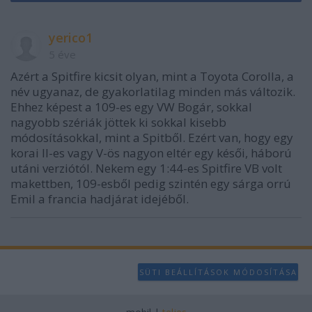
yerico1
5 éve
Azért a Spitfire kicsit olyan, mint a Toyota Corolla, a
név ugyanaz, de gyakorlatilag minden más változik.
Ehhez képest a 109-es egy VW Bogár, sokkal
nagyobb szériák jöttek ki sokkal kisebb
módosításokkal, mint a Spitből. Ezért van, hogy egy
korai II-es vagy V-ös nagyon eltér egy késői, háború
utáni verziótól. Nekem egy 1:44-es Spitfire VB volt
makettben, 109-esből pedig szintén egy sárga orrú
Emil a francia hadjárat idejéből.
SÜTI BEÁLLÍTÁSOK MÓDOSÍTÁSA