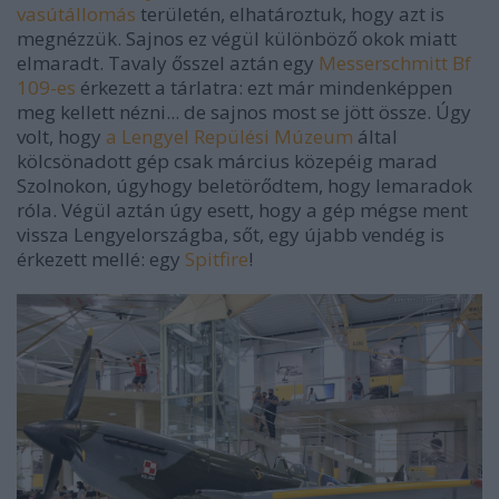
vasútállomás
területén, elhatároztuk, hogy azt is
megnézzük. Sajnos ez végül különböző okok miatt
elmaradt. Tavaly ősszel aztán egy
Messerschmitt Bf
109-es
érkezett a tárlatra: ezt már mindenképpen
meg kellett nézni... de sajnos most se jött össze. Úgy
volt, hogy
a Lengyel Repülési Múzeum
által
kölcsönadott gép csak március közepéig marad
Szolnokon, úgyhogy beletörődtem, hogy lemaradok
róla. Végül aztán úgy esett, hogy a gép mégse ment
vissza Lengyelországba, sőt, egy újabb vendég is
érkezett mellé: egy
Spitfire
!