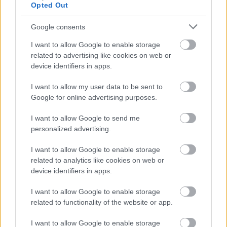
Opted Out
tóra kényszerleszállt, és csak 1999-ben emelték ki a
vízből. Vajon a Balatonban lehet még ilyesmi?
Google consents
Kellene ebbe a múzeumba egy saját! (Egyébként
109-esem is volt makettben, de az "nyugati"
I want to allow Google to enable storage
gyártmány volt,
egy sárga orrú E változat
.)
related to advertising like cookies on web or
device identifiers in apps.
I want to allow my user data to be sent to
Google for online advertising purposes.
I want to allow Google to send me
personalized advertising.
I want to allow Google to enable storage
related to analytics like cookies on web or
device identifiers in apps.
I want to allow Google to enable storage
related to functionality of the website or app.
Bónuszként egy Messerschmitt műszerfal is ki volt
I want to allow Google to enable storage