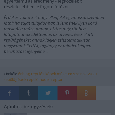
egyértelmű az eredmény - legközelebb
részletesebben le fogom fotózni...
Érdekes volt a két nagy ellenfelet egymással szemben
látni; ha saját tulajdonban is lennének ilyen korú
masinái a múzeumnak, biztos még többen
látogatnának ide! Sajnos az ötvenes évek előtti
repülőgépeket annak idején szisztematikusan
megsemmisítették, úgyhogy ez mindenképpen
beruházást igényelne...
Címkék:
énblog
repülés
képek
múzeum
szolnok
2020
repülőgépek
repülőmodell
reptár
Ajánlott bejegyzések: