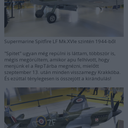
Supermarine Spitfire LF Mk.XVIe szintén 1944-ből
"Spitet" ugyan még repülni is láttam, többször is,
mégis megörültem, amikor apu felhívott, hogy
menjünk el a RepTárba megnézni, mielőtt
szeptember 13. után minden visszamegy Krakkóba.
És ezúttal ténylegesen is összejött a kirándulás!