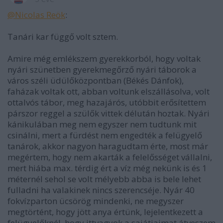
@Nicolas Reök
:
Tanári kar függő volt sztem.
Amire még emlékszem gyerekkorból, hogy voltak
nyári szünetben gyerekmegőrző nyári táborok a
város széli üdülőközpontban (Békés Dánfok),
faházak voltak ott, abban voltunk elszállásolva, volt
ottalvós tábor, meg hazajárós, utóbbit erősítettem
párszor reggel a szülők vittek délután hoztak. Nyári
kánikulában meg nem egyszer nem tudtunk mit
csinálni, mert a fürdést nem engedték a felügyelő
tanárok, akkor nagyon haragudtam érte, most már
megértem, hogy nem akarták a felelősséget vállalni,
mert hiába max. térdig ért a víz még nekünk is és 1
méternél sehol se volt mélyebb abba is bele lehet
fulladni ha valakinek nincs szerencséje. Nyár 40
fokvízparton ücsörög mindenki, ne megyszer
megtörtént, hogy jött anya értünk, lejelentkezett a
felügyelőknél, hogy ittvagyok a sajátjaimat átveszem