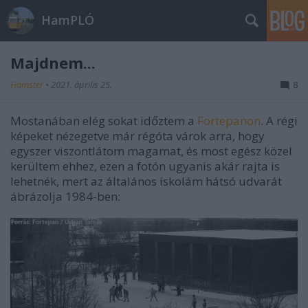
HamPLÓ
Majdnem...
Hamster
•
2021. április 25.
8
Mostanában elég sokat időztem a
Fortepanon
. A régi
képeket nézegetve már régóta várok arra, hogy
egyszer viszontlátom magamat, és most egész közel
kerültem ehhez, ezen a fotón ugyanis akár rajta is
lehetnék, mert az általános iskolám hátsó udvarát
ábrázolja 1984-ben: