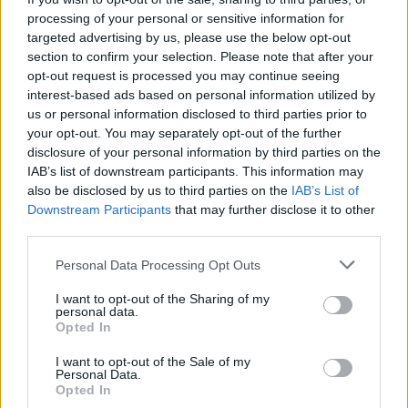
Az eltolt híd
processing of your personal or sensitive information for
targeted advertising by us, please use the below opt-out
section to confirm your selection. Please note that after your
opt-out request is processed you may continue seeing
interest-based ads based on personal information utilized by
Katamaránok kavargása
us or personal information disclosed to third parties prior to
your opt-out. You may separately opt-out of the further
disclosure of your personal information by third parties on the
IAB’s list of downstream participants. This information may
also be disclosed by us to third parties on the
IAB’s List of
Szólj hozzá!
Downstream Participants
that may further disclose it to other
third parties.
A hozzászóláshoz be kell lépned!
Please note that this website/app uses one or more Google
Personal Data Processing Opt Outs
services and may gather and store information including but
not limited to your visit or usage behaviour. You may click to
I want to opt-out of the Sharing of my
personal data.
grant or deny consent to Google and its third-party tags to
Opted In
use your data for below specified purposes in below Google
consent section.
I want to opt-out of the Sale of my
Personal Data.
Opted In