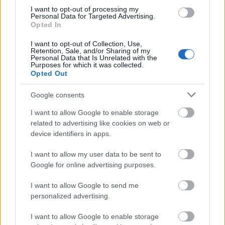
I want to opt-out of processing my
VAGY
Personal Data for Targeted Advertising.
Opted In
I want to opt-out of Collection, Use,
Retention, Sale, and/or Sharing of my
Personal Data that Is Unrelated with the
Purposes for which it was collected.
Opted Out
Rocko-
Google consents
5 éve
"olyan öreg vagyok, hogy már rajta vagyok a
I want to allow Google to enable storage
Fortepanon!" :D
related to advertising like cookies on web or
device identifiers in apps.
I want to allow my user data to be sent to
NAR
Google for online advertising purposes.
5 éve
I want to allow Google to send me
Furcsa belegondolni, hogy a 80-as években
personalized advertising.
rendszeresen lehetett korcsolyapályát kialakítani
iskolaudvaron (nálunk is volt). Nálunk még csak nem
I want to allow Google to enable storage
is árnyékos részen volt a pálya. Az idei télen volt