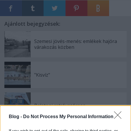
Ajánlott bejegyzések:
Szemesi jövés-menés: emlékek hajóra
várakozás közben
"Kisvíz"
Balatoni retróvasárnap
Blog -
Do Not Process My Personal Information
If you wish to opt-out of the sale, sharing to third parties, or