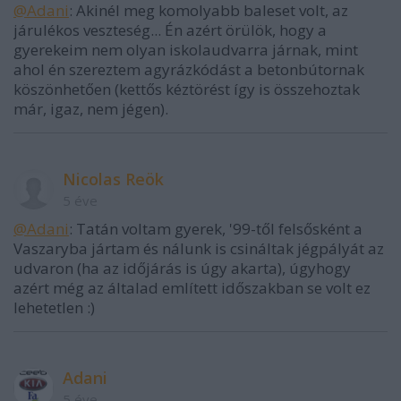
@Adani
: Akinél meg komolyabb baleset volt, az
járulékos veszteség... Én azért örülök, hogy a
gyerekeim nem olyan iskolaudvarra járnak, mint
ahol én szereztem agyrázkódást a betonbútornak
köszönhetően (kettős kéztörést így is összehoztak
már, igaz, nem jégen).
Nicolas Reök
5 éve
@Adani
: Tatán voltam gyerek, '99-től felsősként a
Vaszaryba jártam és nálunk is csináltak jégpályát az
udvaron (ha az időjárás is úgy akarta), úgyhogy
azért még az általad említett időszakban se volt ez
lehetetlen :)
Adani
5 éve