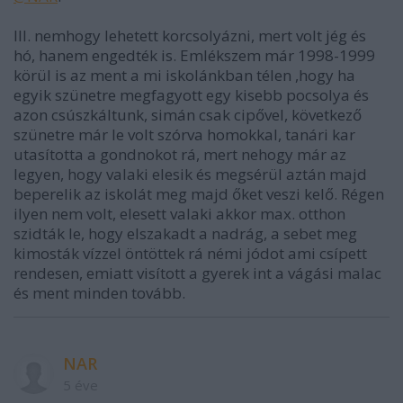
Ill. nemhogy lehetett korcsolyázni, mert volt jég és
hó, hanem engedték is. Emlékszem már 1998-1999
körül is az ment a mi iskolánkban télen ,hogy ha
egyik szünetre megfagyott egy kisebb pocsolya és
azon csúszkáltunk, simán csak cipővel, következő
szünetre már le volt szórva homokkal, tanári kar
utasította a gondnokot rá, mert nehogy már az
legyen, hogy valaki elesik és megsérül aztán majd
beperelik az iskolát meg majd őket veszi kelő. Régen
ilyen nem volt, elesett valaki akkor max. otthon
szidták le, hogy elszakadt a nadrág, a sebet meg
kimosták vízzel öntöttek rá némi jódot ami csípett
rendesen, emiatt visított a gyerek int a vágási malac
és ment minden tovább.
NAR
5 éve