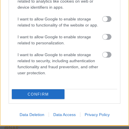
related to analytics like cookies on web or
talán 3-4 nap, amikor nem olvadt volna el azonnal...
device identifiers in apps.
I want to allow Google to enable storage
related to functionality of the website or app.
Hamster
5 éve
I want to allow Google to enable storage
related to personalization.
@Rocko-
: A Fortepan 1990-ig tart emlékeim szerint,
szóval simán :)
I want to allow Google to enable storage
related to security, including authentication
functionality and fraud prevention, and other
Rocko-
user protection.
5 éve
@Hamster
: :)
CONFIRM
Adani
Data Deletion
Data Access
Privacy Policy
5 éve
@NAR
: