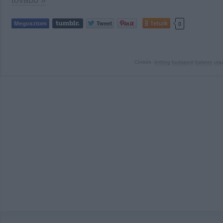
tovább »
Tetszik
0
Címkék:
énblog
budapest
balaton
uta