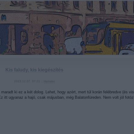
Kis faludy, kis kiegészítés
2023.12.07. 07:21 ::
Hamster
maradt ki ez a két dolog. Lehet, hogy azért, mert túl korán felébredve (és v
Ez itt ugyanaz a hajó, csak májusban, még Balatonfüreden. Nem volt jól fot