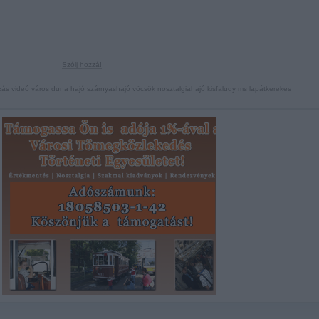
Szólj hozzá!
zás
videó
város
duna
hajó
szárnyashajó
vöcsök
nosztalgiahajó
kisfaludy ms
lapátkerekes