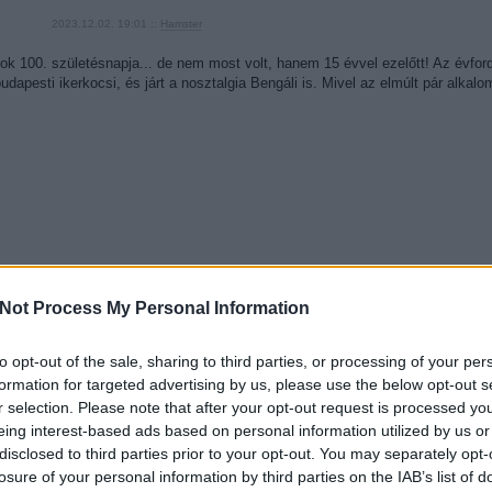
2023.12.02. 19:01 ::
Hamster
ok 100. születésnapja... de nem most volt, hanem 15 évvel ezelőtt! Az évford
budapesti ikerkocsi, és járt a nosztalgia Bengáli is. Mivel az elmúlt pár alk
Not Process My Personal Information
2
komment
eged
évforduló
tömegközlekedés
villamos
hampage
bengáli
vízibusz
to opt-out of the sale, sharing to third parties, or processing of your per
formation for targeted advertising by us, please use the below opt-out s
r selection. Please note that after your opt-out request is processed y
eing interest-based ads based on personal information utilized by us or
disclosed to third parties prior to your opt-out. You may separately opt-
losure of your personal information by third parties on the IAB’s list of