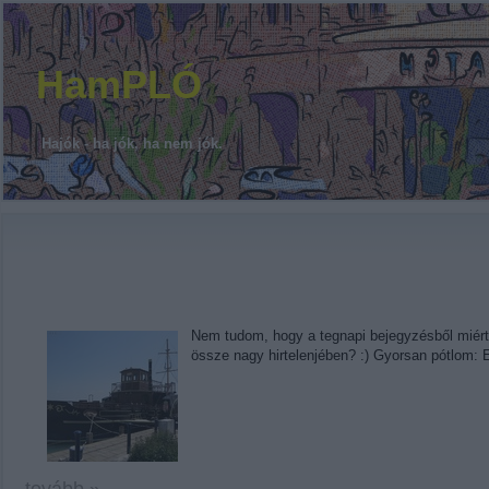
HamPLÓ
Hajók - ha jók, ha nem jók.
Nem tudom, hogy a tegnapi bejegyzésből miért 
össze nagy hirtelenjében? :) Gyorsan pótlom: 