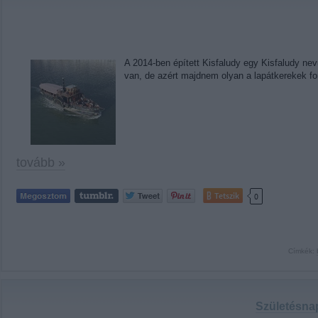
A 2014-ben épített Kisfaludy egy Kisfaludy nevű
van, de azért majdnem olyan a lapátkerekek fo
tovább »
Tetszik
0
Címkék:
Születésnap