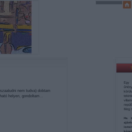
Egy 
űrl
isszaaludni nem tudva) dobtam
körü
ózható helyen, gondoltam…
teki
vill
repül
Meg 
Ha t
aján
ismer
képe