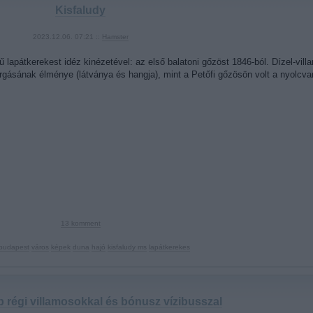
Kisfaludy
2023.12.06. 07:21 ::
Hamster
 lapátkerekest idéz kinézetével: az első balatoni gőzöst 1846-ból. Dízel-vill
rgásának élménye (látványa és hangja), mint a Petőfi gőzösön volt a nyolcv
13
komment
budapest
város
képek
duna
hajó
kisfaludy ms
lapátkerekes
 régi villamosokkal és bónusz vízibusszal