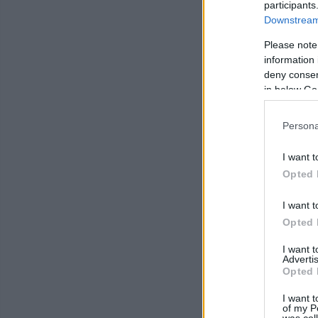
participants
Downstream 
Please note
information 
deny consent
in below Go
Persona
I want t
Opted 
I want t
Opted 
I want 
Advertis
Opted 
I want t
of my P
was col