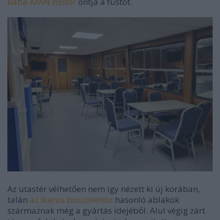
Rába-MAN motor
ontja a füstöt.
Az utastér vélhetően nem így nézett ki új korában,
talán
az Ikarus buszokéhoz
hasonló ablakok
származnak még a gyártás idejéből. Alul végig zárt