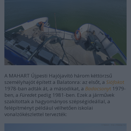
A MAHART Újpesti Hajójavító három kéttörzsű
személyhajót épített a Balatonra: az elsőt, a
Siófok
ot
1978-ban adták át, a másodikat, a
Badacsony
t
1979-
ben, a
Füred
et pedig 1981-ben. Ezek a járművek
szakítottak a hagyományos szépségideállal, a
felépítményt például vélhetően iskolai
vonalzókészlettel tervezték: