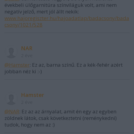
évekbeli ülőgarnitúra színviláguk volt, ami nem
negatív jelző, mert jól állt nekik:
www.hajoregiszter.hu/hajoadatlap/badacsony/bada
csony/1021/528
NAR
2 éve
@Hamster
: Ez az, barna színű. Ez a kék-fehér azért
jobban néz ki :-)
Hamster
2 éve
@NAR
: Ez az az árnyalat, amit én egy az egyben
zöldnek látok, csak következtetni (reménykedni)
tudok, hogy nem az :)