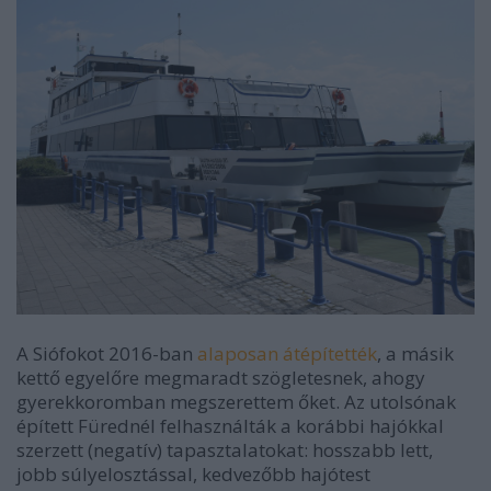
A Siófokot 2016-ban
alaposan átépítették
, a másik
kettő egyelőre megmaradt szögletesnek, ahogy
gyerekkoromban megszerettem őket. Az utolsónak
épített Fürednél felhasználták a korábbi hajókkal
szerzett (negatív) tapasztalatokat: hosszabb lett,
jobb súlyelosztással, kedvezőbb hajótest