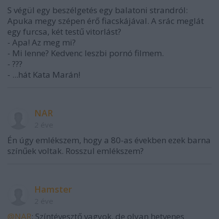
S végül egy beszélgetés egy balatoni strandról:
Apuka megy szépen érő fiacskájával. A srác meglát
egy furcsa, két testű vitorlást?
- Apa! Az meg mi?
- Mi lenne? Kedvenc leszbi pornó filmem.
- ???
- ...hát Kata Marán!
NAR
2 éve
Én úgy emlékszem, hogy a 80-as években ezek barna
színűek voltak. Rosszul emlékszem?
Hamster
2 éve
@NAR
: Színtévesztő vagyok, de olyan hetvenes