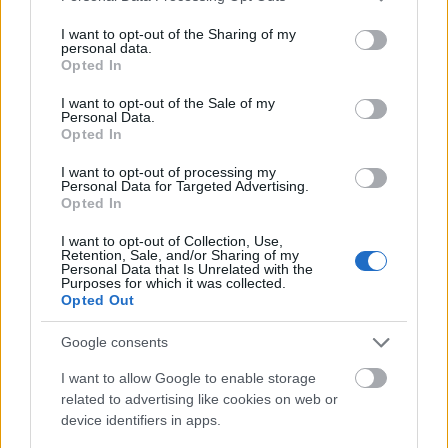
a hátsó terasz a kormányállás vonalától hátrafelé,
services and may gather and store information including but
de nincs megnyitva az utasok számára. Talán nem is
not limited to your visit or usage behaviour. You may click to
I want to opt-out of the Sharing of my
baj a motorok füstje miatt.
personal data.
grant or deny consent to Google and its third-party tags to
Opted In
use your data for below specified purposes in below Google
consent section.
I want to opt-out of the Sale of my
Personal Data.
Opted In
I want to opt-out of processing my
Personal Data for Targeted Advertising.
Opted In
I want to opt-out of Collection, Use,
Retention, Sale, and/or Sharing of my
Personal Data that Is Unrelated with the
Purposes for which it was collected.
Opted Out
Google consents
I want to allow Google to enable storage
related to advertising like cookies on web or
device identifiers in apps.
És ilyen kék órában megérkezni a fonyódi kikötőbe,
látótávolságban
kedvenc szakállas sorompómtól
.