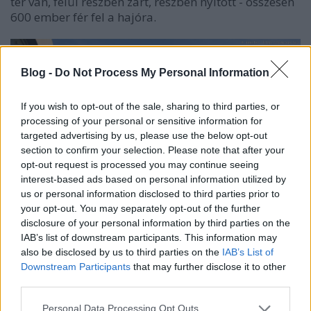
tér van, felül részben zárt, részben nyitott - összesen
600 ember fér fel a hajóra.
Blog -
Do Not Process My Personal Information
If you wish to opt-out of the sale, sharing to third parties, or
processing of your personal or sensitive information for
targeted advertising by us, please use the below opt-out
section to confirm your selection. Please note that after your
opt-out request is processed you may continue seeing
interest-based ads based on personal information utilized by
us or personal information disclosed to third parties prior to
your opt-out. You may separately opt-out of the further
disclosure of your personal information by third parties on the
IAB’s list of downstream participants. This information may
also be disclosed by us to third parties on the
IAB’s List of
Downstream Participants
that may further disclose it to other
Fonyód felé visszanézve. Amennyire jó a kilátás előre
third parties.
és oldalra, annyira nehézkes hátrafelé. Elvileg van az
Please note that this website/app uses one or more Google
Personal Data Processing Opt Outs