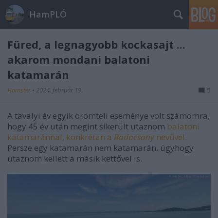
HamPLÓ
Füred, a legnagyobb kockasajt ...
akarom mondani balatoni
katamarán
Hamster
•
2024. február 19.
5
A tavalyi év egyik örömteli eseménye volt számomra,
hogy 45 év után megint sikerült utaznom
balatoni
katamaránnal, konkrétan a
Badacsony
nevűvel
.
Persze egy katamarán nem katamarán, úgyhogy
utaznom kellett a másik kettővel is.