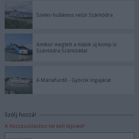
Szeles-hullámos retúr Szántódra
Amikor meglett a másik új komp is:
Szántódra Szántóddal
A Máriafürdő - Györök ingajárat
Szólj hozzá!
A hozzászóláshoz be kell lépned!