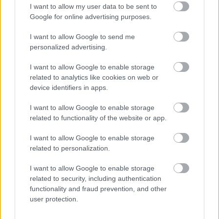
I want to allow my user data to be sent to
Bár évtizedeken át csak kívülről láttam őket, most
Google for online advertising purposes.
már utasként is tudom, hogy csípem ezeket a
szögletes hajókat!
I want to allow Google to send me
personalized advertising.
I want to allow Google to enable storage
related to analytics like cookies on web or
device identifiers in apps.
I want to allow Google to enable storage
related to functionality of the website or app.
I want to allow Google to enable storage
related to personalization.
I want to allow Google to enable storage
related to security, including authentication
functionality and fraud prevention, and other
user protection.