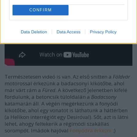
CONFIRM
Data Deletion
Data Access
Privacy Policy
Természetesen videó is van. Az első snitten a
Földvár
motorossal érkezünk a badacsonyi kikötőbe, ahol
már várt rám a
Füred
. A következő jelenetben kifelé
fordulunk, a betoncsík túloldalán a
Badacsony
katamarán áll. A végén megérkezünk a fonyódi
kikötőbe, ahol egy vonatot is láthatunk a háttérben
(a Helikon interrégiót egy Desiróval). Sőt, azt is látni
lehet, ahogy feltekerik a régimódi szakállas
sorompót. Imádok hajóval
Fonyódra érkezni
:)