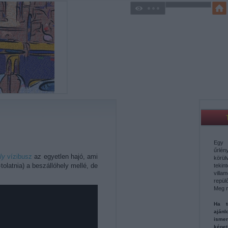
Egy 
űrl
ly
vízibusz
az egyetlen hajó, ami
körü
tolatnia) a beszállóhely mellé, de
teki
vill
repül
Meg 
Ha t
aján
ismer
képe