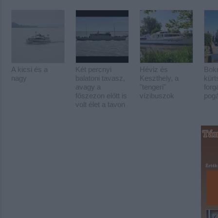
A kicsi és a
Két percnyi
Héviz és
Bokr
nagy
balatoni tavasz,
Keszthely, a
kürt
avagy a
"tengeri"
forg
főszezon előtt is
vízibuszok
pog
volt élet a tavon