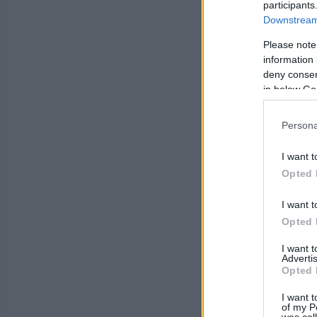
participants
Downstream 
Please note
information 
deny consent
in below Go
Persona
I want t
Opted 
I want t
Opted 
I want 
Advertis
Opted 
I want t
of my P
was col