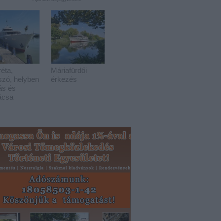
éta,
Máriafürdői
szó, helyben
érkezés
ás és
ácsa