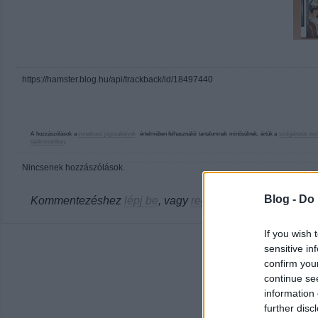
https://hamster.blog.hu/api/trackback/id/18497440
A hozzászólások a
vonatkozó jogszabályok
értelmében felhasználói tartalomnak minősülnek, értük a
szolgáltatás tec
tájékoztatóban
.
Nincsenek hozzászólások.
Blog -
Do 
Kommentezéshez
lépj be
, vagy
regisztrálj
! ‐
Belépés Fac
If you wish 
sensitive in
confirm you
continue se
information 
further disc