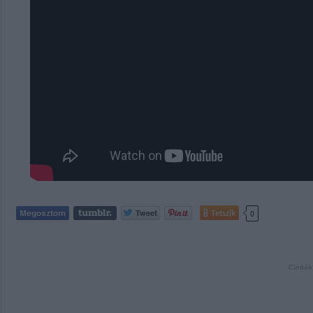
Tetszik
0
Címkék