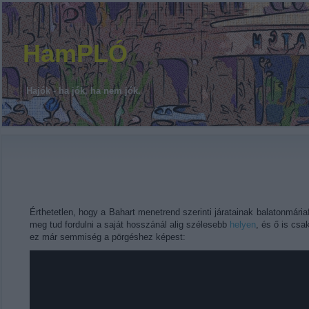
HamPLÓ
Hajók - ha jók, ha nem jók.
Érthetetlen, hogy a Bahart menetrend szerinti járatainak balatonmária
meg tud fordulni a saját hosszánál alig szélesebb
helyen
, és ő is csa
ez már semmiség a pörgéshez képest: