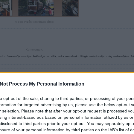
A bejegyzés trackback címe:
Kommentek:
hnikai
üzemeltetője semmilyen felelősséget nem vállal, azokat nem ellenőrzi. Kifogás esetén forduljon a blog szerkesztőjéhez. R
Not Process My Personal Information
ebookkal
to opt-out of the sale, sharing to third parties, or processing of your per
formation for targeted advertising by us, please use the below opt-out s
r selection. Please note that after your opt-out request is processed y
eing interest-based ads based on personal information utilized by us or
disclosed to third parties prior to your opt-out. You may separately opt-
losure of your personal information by third parties on the IAB’s list of