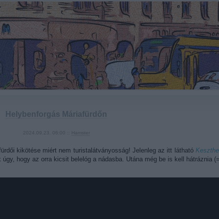
Helybenforgás Máriafürdőn
2024.09.23. 06:00 ::
Hamster
fürdői kikötése miért nem turistalátványosság! Jelenleg az itt látható
Keszthe
k úgy, hogy az orra kicsit belelóg a nádasba. Utána még be is kell hátráznia (=