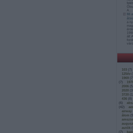
felé
Óbud
A...
Mi 
átsü
a ny
mag
érd
1990
áll:
ford
váro
103
(
7
)
125év
(
1969
(
7
(
7
)
197
2006
(
5
2020
(
3
3720
(
1
436
(
8
)
(
6
)
abs
(
42
)
ae
airway
álom
(
amszt
augusz
autók
(
(
7
)
bad