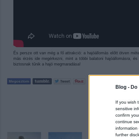
És persze ott van még a fő attrakció: a hajóállomás előtt ötven mét
más érzés ide megérkezni, mint a többi balatoni hajóállomásra, és
biztosnak tűnik a hajó megmaradása!
Tetszik
0
Blog -
Do 
If you wish 
Címkék:
bal
sensitive in
confirm you
continue se
information 
further disc