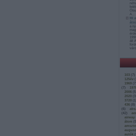
néh
felé
Óbud
A...
Mi 
átsü
a ny
mag
érd
1990
áll:
ford
váro
103
(
7
)
125év
(
1969
(
7
(
7
)
197
2006
(
5
2020
(
3
3720
(
1
436
(
8
)
(
6
)
abs
(
42
)
ae
airway
álom
(
amszt
augusz
autók
(