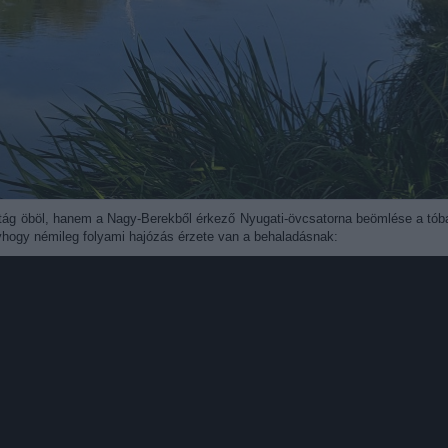
tág öböl, hanem a Nagy-Berekből érkező Nyugati-övcsatorna beömlése a tób
yhogy némileg folyami hajózás érzete van a behaladásnak: