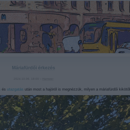
Máriafürdői érkezés
2024.10.06. 18:00 ::
Hamster
s
és
utazgatás
után most a hajóról is megnézzük, milyen a máriafürdői kikötő