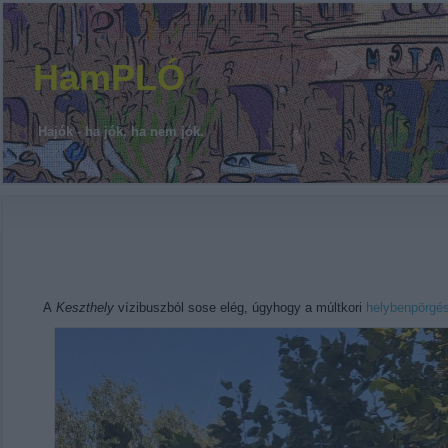
HamPLÓ
Hajók - ha jók, ha nem jók.
A
Keszthely
vízibuszból sose elég, úgyhogy a múltkori
helybenpörgé