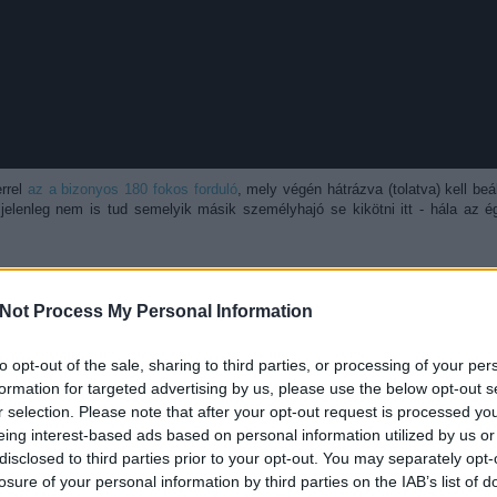
errel
az a bizonyos 180 fokos forduló
, mely végén hátrázva (tolatva) kell beál
 jelenleg nem is tud semelyik másik személyhajó se kikötni itt - hála az 
Not Process My Personal Information
2
komment
to opt-out of the sale, sharing to third parties, or processing of your per
aton
utazás
videó
hajó
balatonmáriafürdő
vízibusz
keszthely ms
formation for targeted advertising by us, please use the below opt-out s
r selection. Please note that after your opt-out request is processed y
eing interest-based ads based on personal information utilized by us or
Ajánlott bejegyzések:
disclosed to third parties prior to your opt-out. You may separately opt-
losure of your personal information by third parties on the IAB’s list of