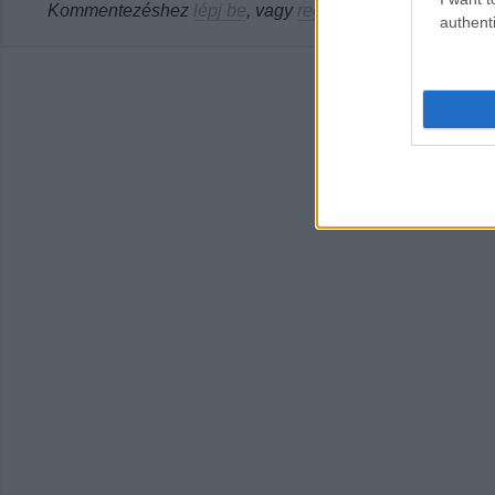
Kommentezéshez
lépj be
, vagy
regisztrálj
! ‐
Belépés Fac
authenti