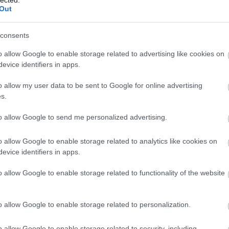
A bejegyzés trackback címe:
Out
consents
o allow Google to enable storage related to advertising like cookies on
Kommentek:
evice identifiers in apps.
hnikai
üzemeltetője semmilyen felelősséget nem vállal, azokat nem ellenőrzi. Kifogás esetén forduljon a blog szerkesztőjéhez. R
o allow my user data to be sent to Google for online advertising
s.
int pl. szemben, Balatongyörökön)? Akkor nem kellene centizgetni és más hajók is e
to allow Google to send me personalized advertising.
o allow Google to enable storage related to analytics like cookies on
evice identifiers in apps.
móló, a györöki kikötő is csak egy betoncsík a vízben, van hely pörögni. Délen visz
, meg a strand is ott van. A kőkarok közt viszont nem tudna megfordulni. Optimális e
ás tulajdonába. És azt is el tudom képzelni, hogy a csatorna kifele áramlásának ne
o allow Google to enable storage related to functionality of the website
.
mert nem ott, ahol most, de nem sikerült tisztázni.
o allow Google to enable storage related to personalization.
o allow Google to enable storage related to security, including