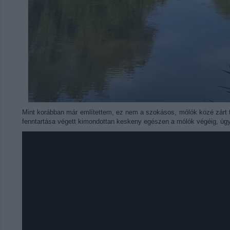
Mint korábban már említettem, ez nem a szokásos, mólók közé zárt 
fenntartása végett kimondottan keskeny egészen a mólók végéig, úg