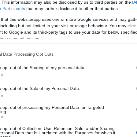
. This information may also be disclosed by us to third parties on the
IA
Participants
that may further disclose it to other third parties.
 that this website/app uses one or more Google services and may gath
including but not limited to your visit or usage behaviour. You may click 
amaránok
A kicsi és a
 to Google and its third-party tags to use your data for below specifi
argása
nagy
ogle consent section.
l Data Processing Opt Outs
o opt-out of the Sharing of my personal data.
In
o opt-out of the Sale of my Personal Data.
In
to opt-out of processing my Personal Data for Targeted
ing.
In
o opt-out of Collection, Use, Retention, Sale, and/or Sharing
ersonal Data that Is Unrelated with the Purposes for which it
lected.