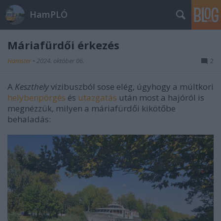
HamPLÓ
Máriafürdői érkezés
Hamster
•
2024. október 06.
2
A
Keszthely
vízibuszból sose elég, úgyhogy a múltkori
helybenpörgés
és
utazgatás
után most a hajóról is
megnézzük, milyen a máriafürdői kikötőbe
behaladás: