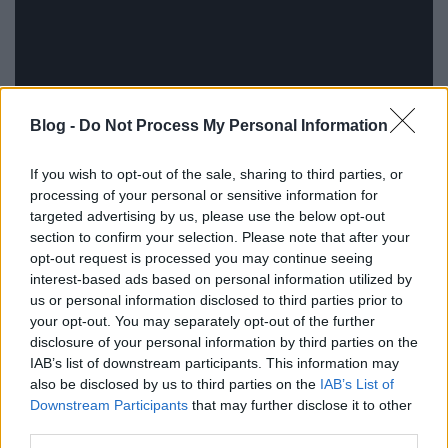
Blog -
Do Not Process My Personal Information
If you wish to opt-out of the sale, sharing to third parties, or
processing of your personal or sensitive information for
targeted advertising by us, please use the below opt-out
section to confirm your selection. Please note that after your
opt-out request is processed you may continue seeing
És persze ott van még a fő attrakció: a hajóállomás
interest-based ads based on personal information utilized by
előtt ötven méterrel
az a bizonyos 180 fokos forduló
,
us or personal information disclosed to third parties prior to
mely végén hátrázva (tolatva) kell beállni a
your opt-out. You may separately opt-out of the further
kiszállóhely mellé. Teljesen más érzés ide
disclosure of your personal information by third parties on the
megérkezni, mint a többi balatoni hajóállomásra, és
IAB’s list of downstream participants. This information may
jelenleg nem is tud semelyik másik személyhajó se
also be disclosed by us to third parties on the
IAB’s List of
kikötni itt - hála az égnek, mert emiatt egy ideig még
Downstream Participants
that may further disclose it to other
biztosnak tűnik a hajó megmaradása!
third parties.