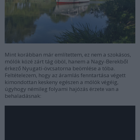
Mint korábban már említettem, ez nem a szokásos,
mólók közé zárt tág öböl, hanem a Nagy-Berekből
érkező Nyugati-övcsatorna beömlése a tóba.
Feltételezem, hogy az áramlás fenntartása végett
kimondottan keskeny egészen a mólók végéig,
úgyhogy némileg folyami hajózás érzete van a
behaladásnak: