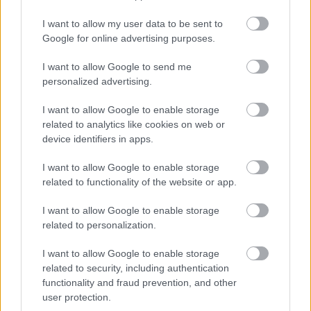
I want to allow my user data to be sent to
A Máriafürdő - Györök ingajárat
Google for online advertising purposes.
I want to allow Google to send me
personalized advertising.
Katamaránok kavargása
I want to allow Google to enable storage
related to analytics like cookies on web or
device identifiers in apps.
I want to allow Google to enable storage
A kicsi és a nagy
related to functionality of the website or app.
I want to allow Google to enable storage
related to personalization.
Szólj hozzá!
I want to allow Google to enable storage
related to security, including authentication
A hozzászóláshoz be kell lépned!
functionality and fraud prevention, and other
user protection.