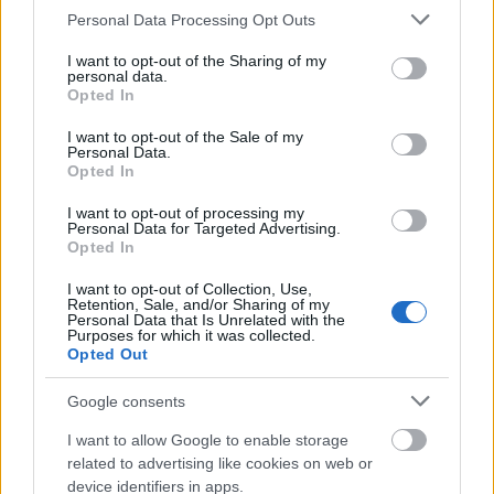
Please note that this website/app uses one or more Google
Personal Data Processing Opt Outs
services and may gather and store information including but
not limited to your visit or usage behaviour. You may click to
I want to opt-out of the Sharing of my
personal data.
grant or deny consent to Google and its third-party tags to
Címkék:
balaton
utazás
videó
hajó
balatonmáriafürdő
Opted In
use your data for below specified purposes in below Google
vízibusz
keszthely ms
consent section.
I want to opt-out of the Sale of my
Personal Data.
Opted In
I want to opt-out of processing my
Personal Data for Targeted Advertising.
Ajánlott bejegyzések:
Opted In
I want to opt-out of Collection, Use,
Retention, Sale, and/or Sharing of my
Esti forduló a tű fokában
Personal Data that Is Unrelated with the
Purposes for which it was collected.
Opted Out
Google consents
Bokréta, kürtszó, helyben forgás és
pogácsa
I want to allow Google to enable storage
related to advertising like cookies on web or
device identifiers in apps.