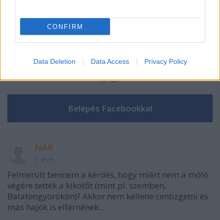
CONFIRM
Data Deletion
Data Access
Privacy Policy
VAGY
NAR
1 éve
Felmerült bennem a kérdés, hogy miért nem a móló
végére tették a kikötőt (mint pl. szemben,
Balatongyörökön)? Akkor nem kellene centizgetni és
más hajók is elférnének...