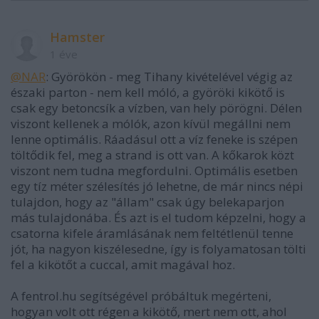
Hamster
1 éve
@NAR
: Györökön - meg Tihany kivételével végig az
északi parton - nem kell móló, a györöki kikötő is
csak egy betoncsík a vízben, van hely pörögni. Délen
viszont kellenek a mólók, azon kívül megállni nem
lenne optimális. Ráadásul ott a víz feneke is szépen
töltődik fel, meg a strand is ott van. A kőkarok közt
viszont nem tudna megfordulni. Optimális esetben
egy tíz méter szélesítés jó lehetne, de már nincs népi
tulajdon, hogy az "állam" csak úgy belekaparjon
más tulajdonába. És azt is el tudom képzelni, hogy a
csatorna kifele áramlásának nem feltétlenül tenne
jót, ha nagyon kiszélesedne, így is folyamatosan tölti
fel a kikötőt a cuccal, amit magával hoz.
A fentrol.hu segítségével próbáltuk megérteni,
hogyan volt ott régen a kikötő, mert nem ott, ahol