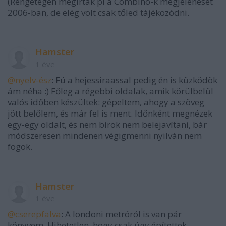
(Rengetegen megírták pl a Combino-k megjelenését
2006-ban, de elég volt csak tőled tájékozódni.
Hamster
1 éve
@nyelv-ész
: Fú a hejessiraassal pedig én is küzködök
ám néha :) Főleg a régebbi oldalak, amik körülbelül
valós időben készültek: gépeltem, ahogy a szöveg
jött belőlem, és már fel is ment. Időnként megnézek
egy-egy oldalt, és nem bírok nem belejavítani, bár
módszeresen mindenen végigmenni nyilván nem
fogok.
Hamster
1 éve
@cserepfalva
: A londoni metróról is van pár
könyvem. Hihetetlen, hogy csak úgy építettek