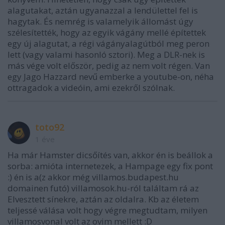
alagutakat, aztán ugyanazzal a lendülettel fel is
hagytak. És nemrég is valamelyik állomást úgy
szélesítették, hogy az egyik vágány mellé építettek
egy új alagutat, a régi vágányalagútból meg peron
lett (vagy valami hasonló sztori). Meg a DLR-nek is
más vége volt először, pedig az nem volt régen. Van
egy Jago Hazzard nevű emberke a youtube-on, néha
ottragadok a videóin, ami ezekről szólnak.
toto92
1 éve
Ha már Hamster dicsőítés van, akkor én is beállok a
sorba: amióta internetezek, a Hampage egy fix pont
:) én is a(z akkor még villamos.budapest.hu
domainen futó) villamosok.hu-ról találtam rá az
Elvesztett sínekre, aztán az oldalra. Kb az életem
teljessé válása volt hogy végre megtudtam, milyen
villamosvonal volt az ovim mellett :D