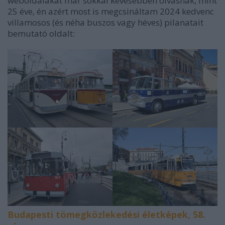
weboldalakat már sokkal kevesebben olvasnak, mint
25 éve, én azért most is megcsináltam 2024 kedvenc
villamosos (és néha buszos vagy héves) pilanatait
bemutató oldalt:
Budapesti tömegközlekedési életképek, 58.