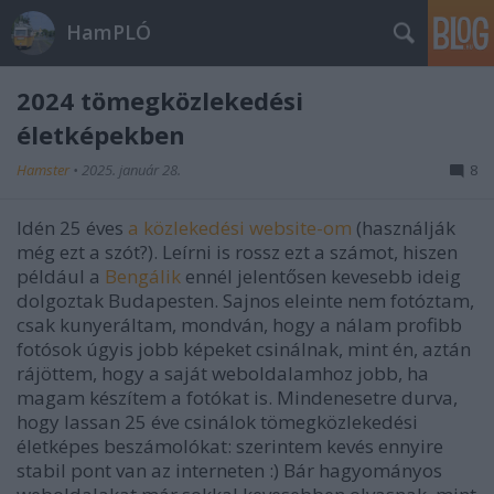
HamPLÓ
2024 tömegközlekedési
életképekben
Hamster
•
2025. január 28.
8
Idén 25 éves
a közlekedési website-om
(használják
még ezt a szót?). Leírni is rossz ezt a számot, hiszen
például a
Bengálik
ennél jelentősen kevesebb ideig
dolgoztak Budapesten. Sajnos eleinte nem fotóztam,
csak kunyeráltam, mondván, hogy a nálam profibb
fotósok úgyis jobb képeket csinálnak, mint én, aztán
rájöttem, hogy a saját weboldalamhoz jobb, ha
magam készítem a fotókat is. Mindenesetre durva,
hogy lassan 25 éve csinálok tömegközlekedési
életképes beszámolókat: szerintem kevés ennyire
stabil pont van az interneten :) Bár hagyományos