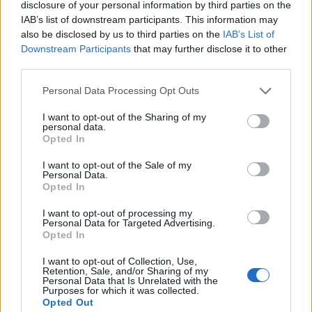
disclosure of your personal information by third parties on the
IAB’s list of downstream participants. This information may
also be disclosed by us to third parties on the
IAB’s List of
Downstream Participants
that may further disclose it to other
third parties.
46Laca
Please note that this website/app uses one or more Google
1 éve
Personal Data Processing Opt Outs
services and may gather and store information including but
Én az idejét sem tudom, mióta van a kedvencek
not limited to your visit or usage behaviour. You may click to
I want to opt-out of the Sharing of my
között a site-od, meg ez a blog.
personal data.
grant or deny consent to Google and its third-party tags to
Opted In
Anno talán az Elveszett sínekre kattantam rá először,
use your data for below specified purposes in below Google
ha csak azt állítottad volna így össze, akkor is nagyot
consent section.
I want to opt-out of the Sale of my
alkottál volna, de az életképes sorozatok fotói is
Personal Data.
egyre érdekesebbek és értékesebbek lesznek az idő
Opted In
múlásával.
I want to opt-out of processing my
Tetszik, hogy a mai netes trenddel szemben
Personal Data for Targeted Advertising.
értelmesen fogalmazol és helyesírási hibák nélkül
Opted In
írsz, ma már ez is nagy dolog! Kár, hogy az
I want to opt-out of Collection, Use,
akkoriban általános 1024-es fotók ma már kicsinek,
Retention, Sale, and/or Sharing of my
bélyegképnek számítanak.
Personal Data that Is Unrelated with the
Purposes for which it was collected.
Szóval kösz mindent, az eddigi szórakoztatást és
Opted Out
ismeretterjesztést, reméljük, még sok rész fog