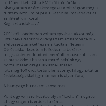
történetekkel... Ott a BMF-ről info órákon
olvasgattam az érdekességeket amit rögtön meg is
tudtam nézni, mint pl a 11-es vonal maradékát az
amfiteátrum körül.
Régi szép idők.... :-/
2001-től Londonban voltam egy évet, akkor még
internetkávézókból olvasgattam az hampage.hu-
s"elveszett síneket" és nem tudtam "letenni".
Ott és akkor kezdtem felfedezni a bezárt /
megszüntettett londoni metróállomnásokat is ami
szinte sokkkolt hiszen a metró nekünk egy
borzalmasan drága luxusberuházás.
(ott meg 160 éves történelemszörny, kifogyhatatlan
érdekességekkel így már nem is olyan fura)
A hampage.hu nekem kényelmes.
Pont úgy van szerkesztve olyan "kockán" megírva
ahogy engem is érdekel a téma.