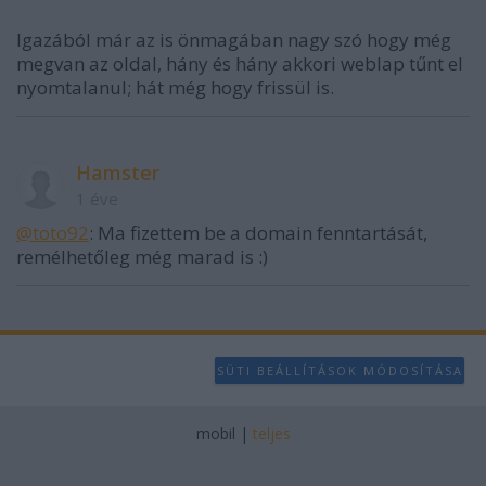
Igazából már az is önmagában nagy szó hogy még
megvan az oldal, hány és hány akkori weblap tűnt el
nyomtalanul; hát még hogy frissül is.
Hamster
1 éve
@toto92
: Ma fizettem be a domain fenntartását,
remélhetőleg még marad is :)
SÜTI BEÁLLÍTÁSOK MÓDOSÍTÁSA
mobil
|
teljes