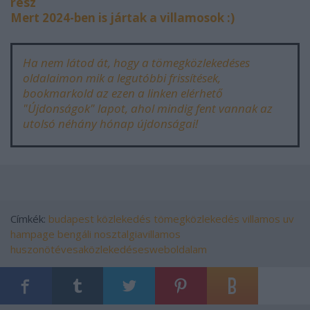
rész
Mert 2024-ben is jártak a villamosok :)
Ha nem látod át, hogy a tömegközlekedéses
oldalaimon mik a legutóbbi frissítések,
bookmarkold az ezen a linken elérhető
"Újdonságok" lapot, ahol mindig fent vannak az
utolsó néhány hónap újdonságai!
Címkék:
budapest
közlekedés
tömegközlekedés
villamos
uv
hampage
bengáli
nosztalgiavillamos
huszonötévesaközlekedésesweboldalam