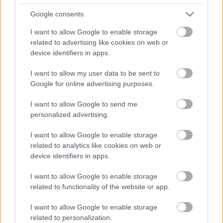
következni!
Google consents
Üdv:Laca
I want to allow Google to enable storage
related to advertising like cookies on web or
device identifiers in apps.
Hamster
1 éve
I want to allow my user data to be sent to
Google for online advertising purposes.
@46Laca
: Köszi. Kishitű dolog, de jól esik, ha valaki
elmondja, hogy jó dolog, amit csinálok :) A régi
I want to allow Google to send me
képek sokszor még csak nem is 1024-esek, mert
personalized advertising.
tizenpár éve kifutottam a tárhelyből, és
leméreteztem őket, hogy kevesebb helyet
I want to allow Google to enable storage
foglaljanak. Mert hát ez nem ingyen tárhelyes
related to analytics like cookies on web or
történet: fizetek érte, meg a domain névért is. Ma
device identifiers in apps.
már nagyobb tárhelyet tartok, de szerintem ez is be
fog telni hamarosan, mert fullHD méretű képeket is
I want to allow Google to enable storage
fel szoktam dobni néha.
related to functionality of the website or app.
I want to allow Google to enable storage
related to personalization.