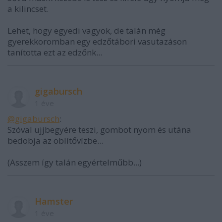
a kilincset.
Lehet, hogy egyedi vagyok, de talán még
gyerekkoromban egy edzőtábori vasutazáson
tanította ezt az edzőnk...
gigabursch
1 éve
@gigabursch
:
Szóval ujjbegyére teszi, gombot nyom és utána
bedobja az öblítővízbe...
(Asszem így talán egyértelműbb...)
Hamster
1 éve