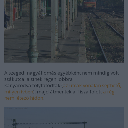
A szegedi nagyállomás egyébként nem mindig volt
zsákutca: a sínek régen jobbra
kanyarodva folytatódtak (
az utcák vonalán sejthető,
milyen ívben
), majd átmentek a Tisza fölött
a rég
nem létező hídon
.