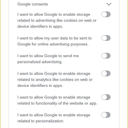
Google consents
I want to allow Google to enable storage
... ez pedig egy mozdonyos. Valószínűleg az utasok
related to advertising like cookies on web or
99,99%-a nem figyelte, melyiket látja, és persze
device identifiers in apps.
miért is figyelte volna, hiszen utazni csak a kettő közt
I want to allow my user data to be sent to
lehetett :)
Google for online advertising purposes.
I want to allow Google to send me
personalized advertising.
I want to allow Google to enable storage
related to analytics like cookies on web or
device identifiers in apps.
I want to allow Google to enable storage
related to functionality of the website or app.
I want to allow Google to enable storage
related to personalization.