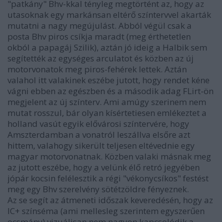
"patkány" Bhv-kkal tényleg megtörtént az, hogy az
utasoknak egy markánsan eltérő színtervvel akarták
mutatni a nagy megújulást. Abból végül csak a
posta Bhv piros csíkja maradt (meg érthetetlen
okból a papagáj Szilik), aztán jó ideig a Halbik sem
segítették az egységes arculatot és közben az új
motorvonatok meg piros-fehérek lettek. Aztán
valahol itt valakinek eszébe jutott, hogy rendet kéne
vágni ebben az egészben és a második adag FLirt-ön
megjelent az új színterv. Ami amúgy szerinem nem
mutat rosszul, bár olyan kísértetiesen emlékeztet a
holland vasút egyik elővárosi színtervére, hogy
Amszterdamban a vonatról leszállva elsőre azt
hittem, valahogy sikerült teljesen eltévednie egy
magyar motorvonatnak. Közben valaki másnak meg
az jutott eszébe, hogy a velünk élő retró jegyében
jópár kocsin felélesztik a régi "vékonycsíkos" festést
meg egy Bhv szerelvény sötétzöldre fényeznek.
Az se segít az átmeneti időszak keveredésén, hogy az
IC+ színséma (ami mellesleg szerintem egyszerűen
ocsmány) vizuálisan nem nagyon kapcsolódik a