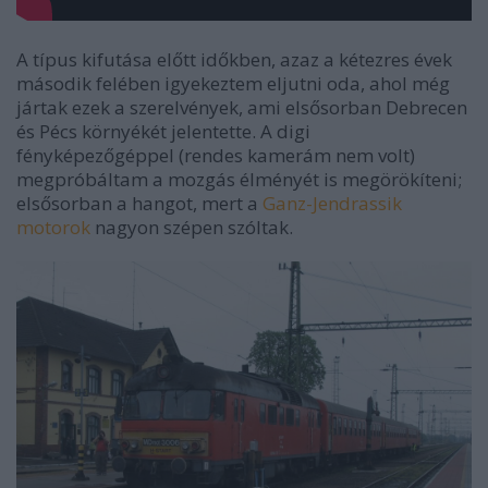
A típus kifutása előtt időkben, azaz a kétezres évek
második felében igyekeztem eljutni oda, ahol még
jártak ezek a szerelvények, ami elsősorban Debrecen
és Pécs környékét jelentette. A digi
fényképezőgéppel (rendes kamerám nem volt)
megpróbáltam a mozgás élményét is megörökíteni;
elsősorban a hangot, mert a
Ganz-Jendrassik
motorok
nagyon szépen szóltak.