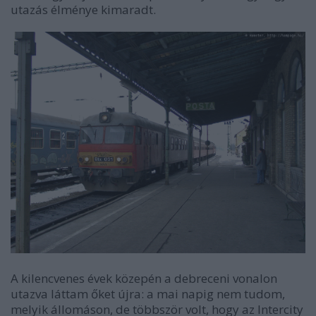
utazás élménye kimaradt.
A kilencvenes évek közepén a debreceni vonalon
utazva láttam őket újra: a mai napig nem tudom,
melyik állomáson, de többször volt, hogy az Intercity