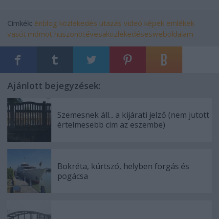
Címkék:
énblog
közlekedés
utazás
videó
képek
emlékek
vasút
mdmot
huszonötévesaközlekedésesweboldalam
Ajánlott bejegyzések:
Szemesnek áll... a kijárati jelző (nem jutott
értelmesebb cím az eszembe)
Bokréta, kürtszó, helyben forgás és
pogácsa