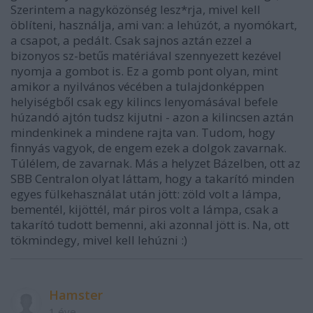
Szerintem a nagyközönség lesz*rja, mivel kell
öblíteni, használja, ami van: a lehúzót, a nyomókart,
a csapot, a pedált. Csak sajnos aztán ezzel a
bizonyos sz-betűs matériával szennyezett kezével
nyomja a gombot is. Ez a gomb pont olyan, mint
amikor a nyilvános vécében a tulajdonképpen
helyiségből csak egy kilincs lenyomásával befele
húzandó ajtón tudsz kijutni - azon a kilincsen aztán
mindenkinek a mindene rajta van. Tudom, hogy
finnyás vagyok, de engem ezek a dolgok zavarnak.
Túlélem, de zavarnak. Más a helyzet Bázelben, ott az
SBB Centralon olyat láttam, hogy a takarító minden
egyes fülkehasználat után jött: zöld volt a lámpa,
bementél, kijöttél, már piros volt a lámpa, csak a
takarító tudott bemenni, aki azonnal jött is. Na, ott
tökmindegy, mivel kell lehúzni :)
Hamster
1 éve