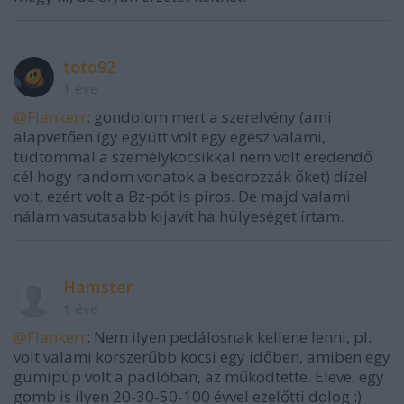
toto92
1 éve
@Flankerr
: gondolom mert a szerelvény (ami
alapvetően így együtt volt egy egész valami,
tudtommal a személykocsikkal nem volt eredendő
cél hogy random vonatok a besorozzák őket) dízel
volt, ezért volt a Bz-pót is piros. De majd valami
nálam vasutasabb kijavít ha hülyeséget írtam.
Hamster
1 éve
@Flankerr
: Nem ilyen pedálosnak kellene lenni, pl.
volt valami korszerűbb kocsi egy időben, amiben egy
gumipúp volt a padlóban, az működtette. Eleve, egy
gomb is ilyen 20-30-50-100 évvel ezelőtti dolog :)