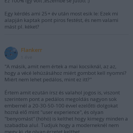
Ez 100% így volt ,eszembe se jutott :)
Egy kérdés ami 25+ év után most esik le: Ezek mi
alapján kaptak pont piros festést, és nem valami
mást pl. kéket?
Flankerr
1 éve
"A másik, amit nem értek a mai kocsiknál, az az,
hogy a vécé lehúzásához miért gombot kell nyomni?
Miért nem lehet pedálos, mint ez itt?"
Értem amit ezután írsz és valahol jogos is, viszont
szerintem pont a pedálos megoldás nagyon sok
embernél a 20-30-50-100 évvel ezelőtti dolgokat
hozná elő mint "user experience", és olyan
"benyomást" (höhö) is kelthet hogy kimegy minden a
szabadba alul. Tudjuk hogy a moderneknél nem
megy ki, de olyan érzetet kelthet.