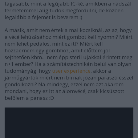
tágasabb, mint a legújabb IC-ké, amikben a nádszál
termetemmel alig tudok megfordulni, de közben
legalább a fejemet is beverem :)
A másik, amit nem értek a mai kocsiknál, az az, hogy
a vécé lehúzásához miért gombot kell nyomni? Miért
nem lehet pedálos, mint ez itt? Miért kell
hozzáérnem egy gombhoz, amit előttem jól
sejthetően khm... nem épp steril ujakkal érintett meg
n+1 ember? Ha a számítástechnikán belül van olyan
tudományág, hogy
user experience
, akkor a
járműgyártók miért nem bírnak józan paraszti ésszel
gondolkozni? Na mindegy, ezzel nem azt akarom
mondani, hogy ez itt az álomvécé, csak kicsúszott
belőlem a panasz :D