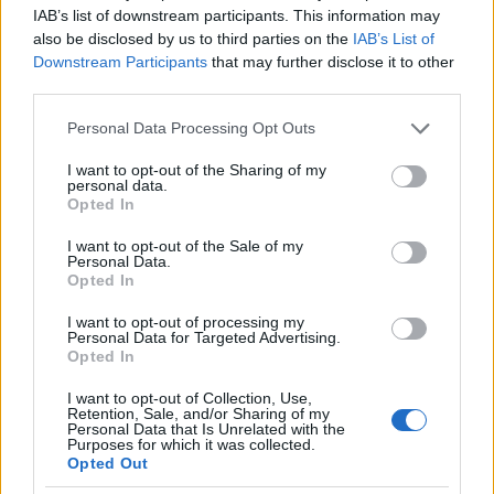
IAB’s list of downstream participants. This information may
also be disclosed by us to third parties on the
IAB’s List of
Downstream Participants
that may further disclose it to other
third parties.
Please note that this website/app uses one or more Google
További szerelvények Debrecenben: ez itt egy
Personal Data Processing Opt Outs
services and may gather and store information including but
vezérlőkocsis vég, ...
not limited to your visit or usage behaviour. You may click to
I want to opt-out of the Sharing of my
personal data.
grant or deny consent to Google and its third-party tags to
Opted In
use your data for below specified purposes in below Google
consent section.
I want to opt-out of the Sale of my
Personal Data.
Opted In
I want to opt-out of processing my
Personal Data for Targeted Advertising.
Opted In
I want to opt-out of Collection, Use,
Retention, Sale, and/or Sharing of my
Personal Data that Is Unrelated with the
Purposes for which it was collected.
Opted Out