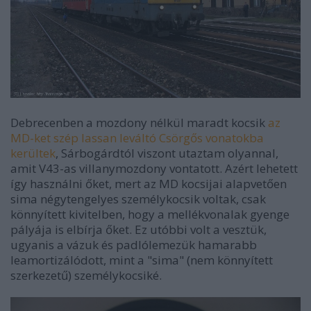
Debrecenben a mozdony nélkül maradt kocsik
az
MD-ket szép lassan leváltó Csörgős vonatokba
kerültek
, Sárbogárdtól viszont utaztam olyannal,
amit V43-as villanymozdony vontatott. Azért lehetett
így használni őket, mert az MD kocsijai alapvetően
sima négytengelyes személykocsik voltak, csak
könnyített kivitelben, hogy a mellékvonalak gyenge
pályája is elbírja őket. Ez utóbbi volt a vesztük,
ugyanis a vázuk és padlólemezük hamarabb
leamortizálódott, mint a "sima" (nem könnyített
szerkezetű) személykocsiké.