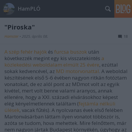
HamPLÓ
"Piroska"
Hamster
•
2025. április 08.
18
A szép fehér hajók
és
furcsa buszok
után
következzék megint egy kis visszatekintés
a
közlekedési weboldalam elmúlt 25 évére
, ezúttal
sokak kedvencével, az
MD motorvonattal
. A weboldal
készítésének első 5-6 évében nagyon ritkán fotóztam
vonatokat, de ez alól pont az MDmot volt az egyik
kivétel, mert volt benne valami aranyos, annak
ellenére, hogy a XXI. századi elvárásokhoz képest
elég kényelmetlennek találtam (
fejtámla nélküli
ülések
, vacak fűtés). A nyolcvanas évek első felében
Martonvásárban láttam ilyen vonatot többször is,
azóta se tudom, hova mehettek. Mire felnőttem, már
nem nagyon jártak Budapest környékén, úgyhogy az