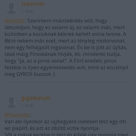
Hamster
1 éve
@toto92
: Szerintem imázskérdés volt, hogy
látszódjon, hogy ez valami új, ez valami más, mert
különben a kocsiknak kéknek kellett volna lennie. A
Bézé nekem más eset, mert az tényleg motorvonat,
nem egy felhájpolt ingavonat. És be is jött az újítás,
lásd máig Piroskának hívják, kb. mindenki tudja,
hogy "ja, az a piros vonat". A Flirt eredeti, piros
festése is ilyen egyénieskedés volt, mint az ezüstnyíl
meg GYROS buszok :)
gigabursch
1 éve
@Hamster
:
Van aki ilyenkor az ujjbegyére cselesen tesz egy db
wc papírt, és azt az öblítő vízbe nyomja.
Sőt a másik kezébe is tesz és kifelé úgy nyomja meg