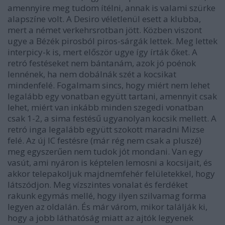
amennyire meg tudom ítélni, annak is valami szürke
alapszíne volt. A Desiro véletlenül esett a klubba,
mert a német verkehrsrotban jött. Közben viszont
ugye a Bézék pirosból piros-sárgák lettek. Meg lettek
interpicy-k is, mert először ugye így írták őket. A
retró festéseket nem bántanám, azok jó poénok
lennének, ha nem dobálnák szét a kocsikat
mindenfelé. Fogalmam sincs, hogy miért nem lehet
legalább egy vonatban együtt tartani, amennyit csak
lehet, miért van inkább minden szegedi vonatban
csak 1-2, a sima festésű ugyanolyan kocsik mellett. A
retró inga legalább együtt szokott maradni Mizse
felé. Az új IC festésre (már rég nem csak a pluszé)
meg egyszerűen nem tudok jót mondani. Van egy
vasút, ami nyáron is képtelen lemosni a kocsijait, és
akkor telepakoljuk majdnemfehér felületekkel, hogy
látszódjon. Meg vízszintes vonalat és ferdéket
rakunk egymás mellé, hogy ilyen szilvamag forma
legyen az oldalán. És már várom, mikor találják ki,
hogy a jobb láthatóság miatt az ajtók legyenek