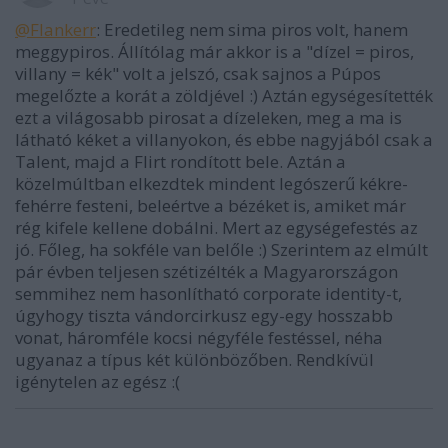
@Flankerr
: Eredetileg nem sima piros volt, hanem
meggypiros. Állítólag már akkor is a "dízel = piros,
villany = kék" volt a jelszó, csak sajnos a Púpos
megelőzte a korát a zöldjével :) Aztán egységesítették
ezt a világosabb pirosat a dízeleken, meg a ma is
látható kéket a villanyokon, és ebbe nagyjából csak a
Talent, majd a Flirt rondított bele. Aztán a
közelmúltban elkezdtek mindent legószerű kékre-
fehérre festeni, beleértve a bézéket is, amiket már
rég kifele kellene dobálni. Mert az egységefestés az
jó. Főleg, ha sokféle van belőle :) Szerintem az elmúlt
pár évben teljesen szétizélték a Magyarországon
semmihez nem hasonlítható corporate identity-t,
úgyhogy tiszta vándorcirkusz egy-egy hosszabb
vonat, háromféle kocsi négyféle festéssel, néha
ugyanaz a típus két különbözőben. Rendkívül
igénytelen az egész :(