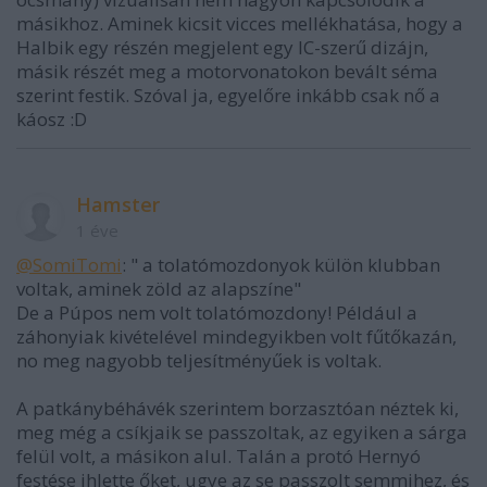
másikhoz. Aminek kicsit vicces mellékhatása, hogy a
Halbik egy részén megjelent egy IC-szerű dizájn,
másik részét meg a motorvonatokon bevált séma
szerint festik. Szóval ja, egyelőre inkább csak nő a
káosz :D
Hamster
1 éve
@SomiTomi
: " a tolatómozdonyok külön klubban
voltak, aminek zöld az alapszíne"
De a Púpos nem volt tolatómozdony! Például a
záhonyiak kivételével mindegyikben volt fűtőkazán,
no meg nagyobb teljesítményűek is voltak.
A patkánybéhávék szerintem borzasztóan néztek ki,
meg még a csíkjaik se passzoltak, az egyiken a sárga
felül volt, a másikon alul. Talán a protó Hernyó
festése ihlette őket, ugye az se passzolt semmihez, és