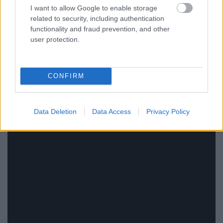
I want to allow Google to enable storage
related to security, including authentication
functionality and fraud prevention, and other
Még mindig Debrecen környéke: szép festésű
user protection.
mozdony kopott (megsötétedett festésű) kocsikkal
Balmazújvárosban.
CONFIRM
Data Deletion
Data Access
Privacy Policy