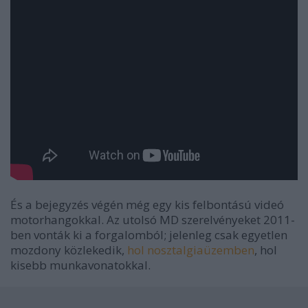
És a bejegyzés végén még egy kis felbontású videó
motorhangokkal. Az utolsó MD szerelvényeket 2011-
ben vonták ki a forgalomból; jelenleg csak egyetlen
mozdony közlekedik,
hol nosztalgiaüzemben
, hol
kisebb munkavonatokkal.