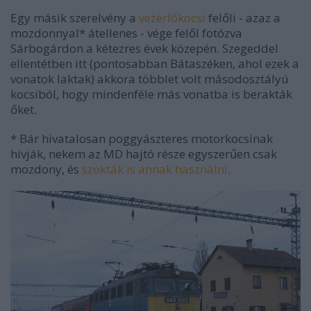
Egy másik szerelvény a
vezérlőkocsi
felőli - azaz a
mozdonnyal* átellenes - vége felől fotózva
Sárbogárdon a kétezres évek közepén. Szegeddel
ellentétben itt (pontosabban Bátaszéken, ahol ezek a
vonatok laktak) akkora többlet volt másodosztályú
kocsiból, hogy mindenféle más vonatba is berakták
őket.
* Bár hivatalosan poggyászteres motorkocsinak
hívják, nekem az MD hajtó része egyszerűen csak
mozdony, és
szokták is annak használni
.