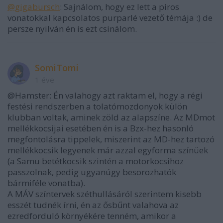
@gigabursch
: Sajnálom, hogy ez lett a piros
vonatokkal kapcsolatos purparlé vezető témája :) de
persze nyilván én is ezt csinálom.
SomiTomi
1 éve
@Hamster: Én valahogy azt raktam el, hogy a régi
festési rendszerben a tolatómozdonyok külön
klubban voltak, aminek zöld az alapszíne. Az MDmot
mellékkocsijai esetében én is a Bzx-hez hasonló
megfontolásra tippelek, miszerint az MD-hez tartozó
mellékkocsik legyenek már azzal egyforma színüek
(a Samu betétkocsik szintén a motorkocsihoz
passzolnak, pedig ugyanúgy besorozhatók
bármiféle vonatba).
A MÁV színtervek széthullásáról szerintem kisebb
esszét tudnék írni, én az ősbűnt valahova az
ezredforduló környékére tenném, amikor a