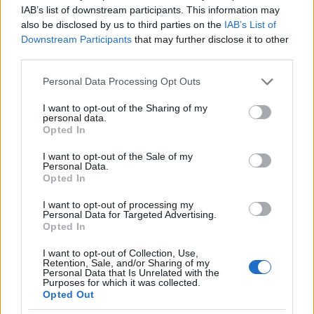
IAB’s list of downstream participants. This information may
also be disclosed by us to third parties on the
IAB’s List of
Downstream Participants
that may further disclose it to other
Hamster
third parties.
1 éve
Please note that this website/app uses one or more Google
Personal Data Processing Opt Outs
@Flankerr
: Amúgy szerintem az is szerepet játszott
services and may gather and store information including but
az autózásban, hogy elég sz*r volt a
not limited to your visit or usage behaviour. You may click to
I want to opt-out of the Sharing of my
personal data.
tömegközlekedés. Volt ugyan a 153-as, aztán 139-
grant or deny consent to Google and its third-party tags to
Opted In
esből kettő is, de elég ritkán jártak, így aztán
use your data for below specified purposes in below Google
consent section.
tömöttek voltak. Egy haverom ki is jelentette még
I want to opt-out of the Sale of my
Personal Data.
gimnázium másodikban, hogy amint
Opted In
megcsinálhatja a jogsit, meg is csinálja, vesz egy
Trabantot, és nem száll többet buszra. Szerintem
I want to opt-out of processing my
sokan voltak így. A fél ott töltött életemet a
Personal Data for Targeted Advertising.
Opted In
buszmegállóban várakozva töltöttem,
gimnáziumban sokszor inkább legyalogoltam az
I want to opt-out of Collection, Use,
Oszt(y)apenkóig vagy egészen a gimnáziumig,
Retention, Sale, and/or Sharing of my
Personal Data that Is Unrelated with the
annyira utáltam a buszozást. Bezzeg most a 139-es
Purposes for which it was collected.
közvetlenül a Moszkvára, a 8E meg közvetlenül a
Opted Out
Rákóczi útra visz, valószínűleg jobb így, pláne, hogy