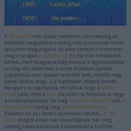
A
"Szkájról"
már sokat meséltem, mert tényleg az
életemet meghatározó dolog volt: a csatornát nézve
tanultam meg angolul, és azon keresztül ismertem
meg a nyugati
popkultúrát
. Ez ma már röhejesnek
tűnhet, mert Magyarország messze a legszabadabb
ország volt akkoriban a keleti blokkban (amibe
Jugoszlávia nem igazán tartozott bele, mielőtt még
valaki beírja, hogy...), a legtöbben néhány évente
Nyugatra is utazhattak, és tudtuk, hogy a
Milka
csoki
jobb, mint a
Boci
. De azért ne felejtsük el, hogy
a tankönyveinkben '56 még
"ellenforradalom"
volt,
a
berlini falnál
pedig még
embereket lőttek le
.
Eközben mi az
I Dream of Jeannie
-t néztük...
A '89
utáni
dolgok aztán már összefolynak: bár még
mindig sokat bámultuk a kábeltévén a külföldi