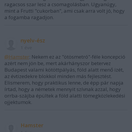
ragacsos szar lesz a csomagolásban. Ugyanúgy,
mint a Frutti "cukorban", ami csak arra volt jó, hogy
a fogamba ragadjon.
nyelv-ész
1 éve
@Hamster
: Nekem ez az "ötösmetró"-féle koncepció
azért nem jön be, mert akárhányszor betervez
Budapest valami kötöttpályás, föld alatt menő izét,
az évtizedekre blokkol minden más fejlesztést.
Elismerem, hogy praktikus lenne, de épp pár napja
írtad, hogy a németek mennyit szívnak azzal, hogy
orrba-szájba épültek a föld alatti tömegközlekedési
ojjektumok.
Hamster