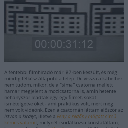
A fentebbi filmhiradó már '87-ben készült, és még
mindig félkész állapotú a telep. De vissza a kábelhez:
nem tudom, mikor, de a "sima" csatorna mellett
hamar megjelent a mozicsatorna is, amin hetente
néhányszor leadtak egy-egy filmet, sokat
ismételgetve őket - ami praktikus volt, mert még
nem volt videónk. Ezen a csatornán láttam először az
István a király
t, illetve a
Fény a redőny mögött
című
kémes valamit
, melynél csodálkozva konstatáltam,