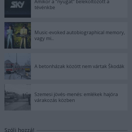
Amikor a "nyugat" beleköltözött a
tévénkbe
Music-evoked autobiographical memory,
vagy mi...
A betonházak között nem vártak Škodák
Szemesi jövés-menés: emlékek hajóra
várakozás közben
Szólj hozzá!