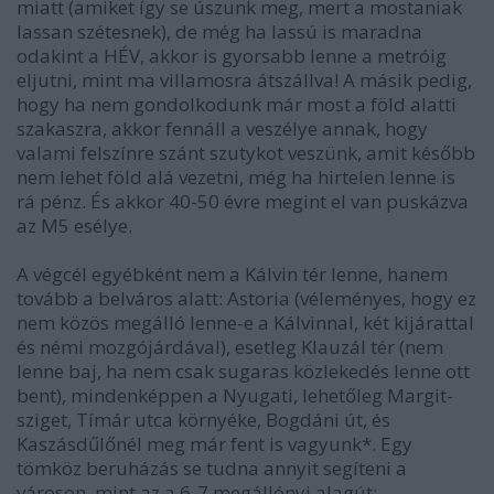
miatt (amiket így se úszunk meg, mert a mostaniak
lassan szétesnek), de még ha lassú is maradna
odakint a HÉV, akkor is gyorsabb lenne a metróig
eljutni, mint ma villamosra átszállva! A másik pedig,
hogy ha nem gondolkodunk már most a föld alatti
szakaszra, akkor fennáll a veszélye annak, hogy
valami felszínre szánt szutykot veszünk, amit később
nem lehet föld alá vezetni, még ha hirtelen lenne is
rá pénz. És akkor 40-50 évre megint el van puskázva
az M5 esélye.
A végcél egyébként nem a Kálvin tér lenne, hanem
tovább a belváros alatt: Astoria (véleményes, hogy ez
nem közös megálló lenne-e a Kálvinnal, két kijárattal
és némi mozgójárdával), esetleg Klauzál tér (nem
lenne baj, ha nem csak sugaras közlekedés lenne ott
bent), mindenképpen a Nyugati, lehetőleg Margit-
sziget, Tímár utca környéke, Bogdáni út, és
Kaszásdűlőnél meg már fent is vagyunk*. Egy
tömköz beruházás se tudna annyit segíteni a
városon, mint az a 6-7 megállónyi alagút: