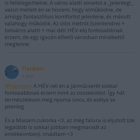
is fellélegezhetne. A város alatti vonatot a _jelenlegi_
vasút mellett én se hiszem, hogy elműködne, de
amúgy fantasztikus komfortot jelentene, és másutt
valahogy működik. Az ötös metrót (szentendrei +
belváros alatti + mai déli HÉV-ek) fontosabbnak
érzem, de egy igazán élhető városban mindkettő
meglenne.
Flankerr
1 éve
@Hamster
: A HÉV-nél én a járműcserét sokkal
fontosabbnak érzem mint az összekötést. Így hát
természetesen még nyoma sincs, és esélye se
jelenleg.
És a Maoam cukorka <3, az még falura is eljutott (de
legalább is sokkal jobban megmaradt az
emlékeimben), imádtam <3