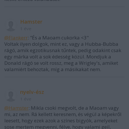
Hamster
1 éve
@Flankerr
: "És a Maoam cukorka <3"
Voltak ilyen dolgok, mint ez, vagy a Hubba-Bubba
rágó, amik egzotikusnak tűntek, pedig odakint csak
egy márka volt a sok édesség közül. Mondjuk a
Donald rágó se volt rossz, meg a Wrigley's, amiket
valamiért behoztak, míg a másikakat nem.
nyelv-ész
1 éve
@Hamster
: Mikla csoki megvolt, de a Maoam vagy
mi, az nem. Rá kellett keresnem, és végül a képekről
leesett, hogy ezek azok a színes bigyók, amelyeket
sose mertem megvenni, félve, hogy valami geil,