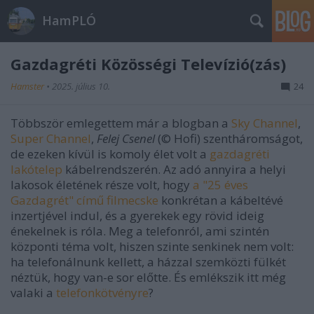
HamPLÓ
Gazdagréti Közösségi Televízió(zás)
Hamster
•
2025. július 10.
24
Többször emlegettem már a blogban a
Sky Channel
,
Super Channel
,
Felej Csenel
(© Hofi) szentháromságot,
de ezeken kívül is komoly élet volt a
gazdagréti
lakótelep
kábelrendszerén. Az adó annyira a helyi
lakosok életének része volt, hogy
a "25 éves
Gazdagrét" című filmecske
konkrétan a kábeltévé
inzertjével indul, és a gyerekek egy rövid ideig
énekelnek is róla. Meg a telefonról, ami szintén
központi téma volt, hiszen szinte senkinek nem volt:
ha telefonálnunk kellett, a házzal szemközti fülkét
néztük, hogy van-e sor előtte. És emlékszik itt még
valaki a
telefonkötvényre
?