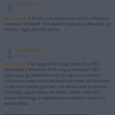
Hamster
1 éve
@nyelv-ész
: A Frutti csak akart ilyen lenni, a Maoam
rendesen elolvadt. Volt valami hasonló, a Mamba, az
mintha rágósabb lett volna.
nyelv-ész
1 éve
@Hamster
: Oké, tegyük fel, hogy beviszik a HÉV
vonalakat a Kálvinra. Ettől még a soroksári HÉV
ugyanúgy gyökkettővel fog döcögni a soroksári
szakaszon, mert kismillió kereszteződés, kihajtó, stb.
miatt nem mehet gyorsan. Ha tehát azon a vonalon
minőségi ugrást akarunk elérni, akkor több kell
annál, minthogy a végállomást közelebb visszük a
belvároshoz.
Első körben már az is nagy dolog lenne, ha a