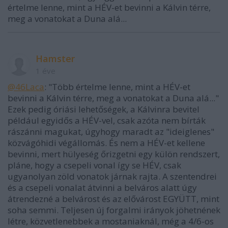
értelme lenne, mint a HÉV-et bevinni a Kálvin térre,
meg a vonatokat a Duna alá...
Hamster
1 éve
@46Laca
: "Több értelme lenne, mint a HÉV-et
bevinni a Kálvin térre, meg a vonatokat a Duna alá..."
Ezek pedig óriási lehetőségek, a Kálvinra bevitel
például egyidős a HÉV-vel, csak azóta nem bírták
rászánni magukat, úgyhogy maradt az "ideiglenes"
közvágóhidi végállomás. És nem a HÉV-et kellene
bevinni, mert hülyeség őrizgetni egy külön rendszert,
pláne, hogy a csepeli vonal így se HÉV, csak
ugyanolyan zöld vonatok járnak rajta. A szentendrei
és a csepeli vonalat átvinni a belváros alatt úgy
átrendezné a belvárost és az elővárost EGYÜTT, mint
soha semmi. Teljesen új forgalmi irányok jöhetnének
létre, közvetlenebbek a mostaniaknál, még a 4/6-os