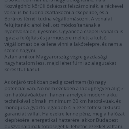
Közvágóhíd körüli őskáoszt felszámolnák, a ráckevei
vonal is be tudna csatlakozni a csepelibe, és a
Boráros térnél tudna végállomásozni. A vonalat
felújítanák; ahol kell, ott módosítanának a
nyomvonalon, ilyesmik. Ugyanez a csepeli vonalra is
igaz: a felújítás és járműcsere mellett a külső
végállomást be kellene vinni a lakótelepre, és nem a
szélén hagyni.
Aztán amikor Magyarország végre gazdasági
nagyhatalom lesz, majd lehet fúrni az alagutakat
keresztül-kasul.
Az önjáró trolikban pedig szerintem (is) nagy
potenciál van. No nem ezekben a lábujjhegyen alig 3
km hatótávúakban, hanem amelyek modern akku
technikával bírnak, minimum 20 km hatótávúak, és
mondjuk a gyártó legalább 4-5 ezer töltési ciklusra
garanciát vállal. Ha ezekre lenne pénz, meg a hálózat
kiépítésére, energetikai hátterére, akkor Budapest
buszvonalainak többségét ki lehetne ezekkel váltani.