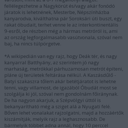
fellélegezhetne a Nagykörút és/vagy akár fonódó
járatok is lehetnének, Mesterbe, Népszínházba
kanyarodva, kiválthatna pár Soroksári úti buszt, egy
rakat óbudait, terhet venne le az interkontinentális
9-esről, de részben még a hármas metróról is, ami
az ország legforgalmasabb vasútvonala, szóval nem
baj, ha nincs túlpörgetve.
*A wikipedián van egy rajz, hogy Deák tér, és nagy
kanyarral Batthyány, az szerintem jó nagy
marhaság, metrókkal párhuzamosan metrót építeni,
pláne új területek feltárása nélkül. A Kaszásdűlő -
Batyi szakaszra tőlem akár betétjáratot is lehetne
tenni, vagy villamost, de igazából Óbudát most se
szolgálja ki jól, szóval nem gondolnám főiránynak.
De ha nagyon akarjuk, a Szépvölgyi úttól is
bekanyarítható még a sziget alá a Nyugati felé.
Bőven lehet vonalakat rajzolgatni, majd a hozzáértők
kiszámítják, melyik rajz a leghasznosabb. De
bármelyik többet adna annál, hogy 10 perccel