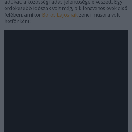
adókat, a közösségi adás jelentősége elveszett. Egy
érdekesebb időszak volt még, a kilencvenes évek első
felében, amikor
Boros Lajosnak
zenei műsora volt
hétfőnként: