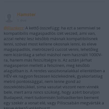
Hamster
1 éve
@Flankerr
: A kettő összefügg: ha ezt a semmivel se
kompatibilis magaspadlós izét veszed, ami van,
azzal nehéz lesz később másnak kompatibilisnek
lenni, szóval most kellene okosnak lenni, és eleve
magaspadlós, metrószerű cuccot venni, lehetőleg
nem kizárólag a sehol máshol nem használt 1000V-
ra, hanem más feszültségre is. Az aztán járhat
magasperon mellett a felszínen, meg később
alagútban is. A rendes vasútvonalakkal ellentétben a
HÉV-ek nagyon feszesen közlekednek, gyakorlatilag
metró pontossággal, nem lenne gond az
összekötésükkel, sima vasutat viszont nem vinnék
bele, mert arra nincs szükség, hogy azért boruljon
Budapest, mert tudomisén Soltvadkerten bement
egy szekér a vonat elé, vagy Piliscsabán megvárták a
késve érkező volánbuszt.