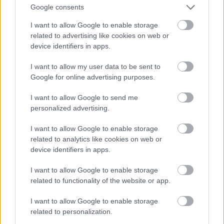
közben a metróra is át lehet szállni. A kilencvenes
Google consents
évek elején volt talán két rövid időszak, amikor a
I want to allow Google to enable storage
8/8A körbejárta a lakótelepet, és aztán bement a
related to advertising like cookies on web or
Március 15. térig, de nem tartott sokáig, és ugye az
device identifiers in apps.
is csak az Erzsébet híd alá vitt, nem valami értelmes
helyig. A nagy coccjalista városfejlesztés jegyében
I want to allow my user data to be sent to
irtó fura, hogy nemhogy metrót nem kapott egy
Google for online advertising purposes.
ekkora telep, de még a buszokkal is csak a következő
átszállásig (Móricz és Déli) vitték el a dolgozót. A
I want to allow Google to send me
szép új időkben aztán elkezdték mindenütt
personalized advertising.
megállítani a vonalakat, hogy még lassabbak
legyenek, szóval mintha tényleg ki akartak volna
I want to allow Google to enable storage
szúrni a sok ezer emberrel...
related to analytics like cookies on web or
device identifiers in apps.
I want to allow Google to enable storage
46Laca
related to functionality of the website or app.
1 éve
I want to allow Google to enable storage
A metrót nem a lakótelepekhez igazították, hanem a
related to personalization.
nagyobb tömegközlekedési csomópontokhoz, a