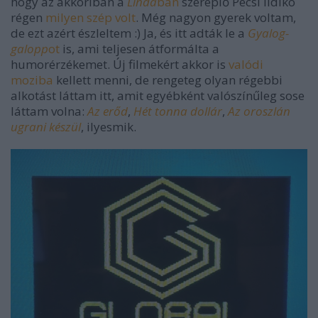
hogy az akkoriban a
Lindá
ban
szereplő Pécsi Ildikó
régen
milyen szép volt
. Még nagyon gyerek voltam,
de ezt azért észleltem :) Ja, és itt adták le a
Gyalog-
galopp
ot
is, ami teljesen átformálta a
humorérzékemet. Új filmekért akkor is
valódi
moziba
kellett menni, de rengeteg olyan régebbi
alkotást láttam itt, amit egyébként valószínűleg sose
láttam volna:
Az erőd
,
Hét tonna dollár
,
Az oroszlán
ugrani készül
, ilyesmik.