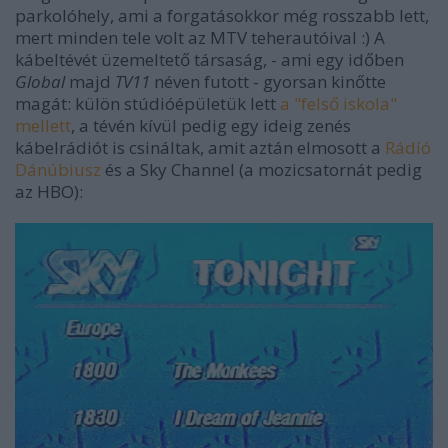
parkolóhely, ami a forgatásokkor még rosszabb lett,
mert minden tele volt az MTV teherautóival :) A
kábeltévét üzemeltető társaság, - ami egy időben
Global
majd
TV11
néven futott - gyorsan kinőtte
magát: külön stúdióépületük lett
a "felső iskola"
mellett
, a tévén kívül pedig egy ideig zenés
kábelrádiót is csináltak, amit aztán elmosott a
Rádíó
Dánúbiusz
és a Sky Channel (a mozicsatornát pedig
az HBO):