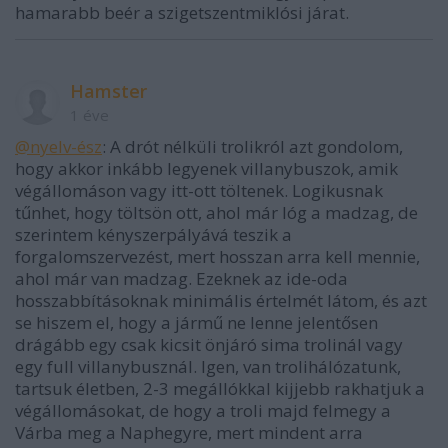
hamarabb beér a szigetszentmiklósi járat.
Hamster
1 éve
@nyelv-ész
: A drót nélküli trolikról azt gondolom,
hogy akkor inkább legyenek villanybuszok, amik
végállomáson vagy itt-ott töltenek. Logikusnak
tűnhet, hogy töltsön ott, ahol már lóg a madzag, de
szerintem kényszerpályává teszik a
forgalomszervezést, mert hosszan arra kell mennie,
ahol már van madzag. Ezeknek az ide-oda
hosszabbításoknak minimális értelmét látom, és azt
se hiszem el, hogy a jármű ne lenne jelentősen
drágább egy csak kicsit önjáró sima trolinál vagy
egy full villanybusznál. Igen, van trolihálózatunk,
tartsuk életben, 2-3 megállókkal kijjebb rakhatjuk a
végállomásokat, de hogy a troli majd felmegy a
Várba meg a Naphegyre, mert mindent arra