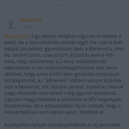
Hamster
1 éve
@nyelv-ész
: Egy ideális világban egyszerre menne a
kettő, de a hosszabbítás többet segít. Ha csak a kinti
pályát piszkálod, gyorsabban beér a Borárosra, ahol
kb. semmi sincs, csak jó sz*r átszállás esik a 4/6-
osra, meg valamennyi a 2-esre, miközben két
metróvonal is két villamosmegállónyira van. Nem
véletlen, hogy anno a HÉV sem gondolta komolyan
Közvágóhidat, az "átmeneti" időben viszont kijártak
oda a belvárosi, sőt, óbudai járatai, szóval az utasok
nagy részének nem kellett még egyszer átszállnia.
Egyszer megpróbálták a villamost a HÉV vágányain
továbbvinni, de a sóhivatalból rájuk szóltak, hogy a
helyiérdekű az nem városi vasút, felejtsék el.
A pályához nyilván hozzányúlnának az új járművek