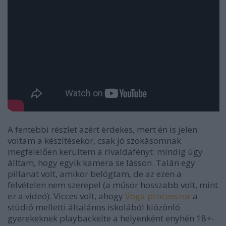
A fentebbi részlet azért érdekes, mert én is jelen
voltam a készítésekor, csak jó szokásomnak
megfelelően kerültem a rivaldafényt: mindig úgy
álltam, hogy egyik kamera se lásson. Talán egy
pillanat volt, amikor belógtam, de az ezen a
felvételen nem szerepel (a műsor hosszabb volt, mint
ez a videó). Vicces volt, ahogy
Voga processzor
a
stúdió melletti általános iskolából kiözönló
gyerekeknek playbackelte a helyenként enyhén 18+-