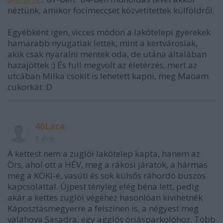
néztünk, amikor focimeccset közvetítettek külföldről.
Egyébként igen, vicces módon a lakótelepi gyerekek
hamarabb nyugatiak lettek, mint a kertvárosiak,
akik csak nyaralni mentek oda, de utána általában
hazajöttek :) És full megvolt az életérzés, mert az
utcában Milka csokit is lehetett kapni, meg Maoam
cukorkát :D
46Laca
1 éve
A kettest nem a zuglói lakótelep kapta, hanem az
Örs, ahol ott a HÉV, meg a rákosi járatok, a hármas
meg a KÖKI-é, vasúti és sok külsős ráhordó buszos
kapcsolattal. Újpest tényleg elég béna lett, pedig
akár a kettes zuglói végéhez hasonlóan kivihetnék
Káposztásmegyerre a felszínen is, a négyest meg
valahova Sasadra, egy agglós óriásparkolóhoz. Több