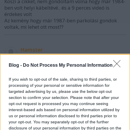
Köszi a cikket, nem gondoltam volna hogy már 1984-
ben volt helyi kábeltévé.. és a 9 perces videó is
érdekes volt
Az kemény hogy már 1987-ben parkolási gondok
voltak, mi lehet ott most??
Hamster
1 éve
@Flankerr
: A felnőttek azt mondták, hogy ott
Blog -
Do Not Process My Personal Information
rontották el a lakótelepet, hogy eredetileg négy-
ötemeletes házakat terveztek, aztán a valóságban 11
If you wish to opt-out of the sale, sharing to third parties, or
emeletesek lettek, ugyanakkora úthálózat mellett. Ez
processing of your personal or sensitive information for
annyira gond volt már akkor, hogy a felsőbb
targeted advertising by us, please use the below opt-out
részeken volt, ahol játszótér helyett eleve parkolót
section to confirm your selection. Please note that after your
raktak a házak mögé.
opt-out request is processed you may continue seeing
Később az utolsó házak (érdekes módon nem
interest-based ads based on personal information utilized by
us or personal information disclosed to third parties prior to
legfelül, pedig a telep lentről felfelé épült) már
your opt-out. You may separately opt-out of the further
tényleg alacsonyak voltak, de akkor már mindegy
disclosure of your personal information by third parties on the
volt.