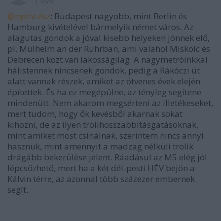
1 éve
@nyelv-ész
: Budapest nagyobb, mint Berlin és
Hamburg kivételével bármelyik német város. Az
alagutas gondok a jóval kisebb helyeken jönnek elő,
pl. Mülheim an der Ruhrban, ami valahol Miskolc és
Debrecen közt van lakosságilag. A nagymetróinkkal
hálistennek nincsenek gondok, pedig a Rákóczi út
alatt vannak részek, amiket az ötvenes évek elején
építettek. És ha ez megépülne, az tényleg segítene
mindenütt. Nem akarom megsérteni az illetékeseket,
mert tudom, hogy ők kevésből akarnak sokat
kihozni, de az ilyen trolihosszabbításgatásoknak,
mint amiket most csinálnak, szerintem nincs annyi
hasznuk, mint amennyit a madzag nélküli trolik
drágább bekerülése jelent. Ráadásul az M5 elég jól
lépcsőzhető, mert ha a két dél-pesti HÉV bejön a
Kálvin térre, az azonnal több százezer embernek
segít.