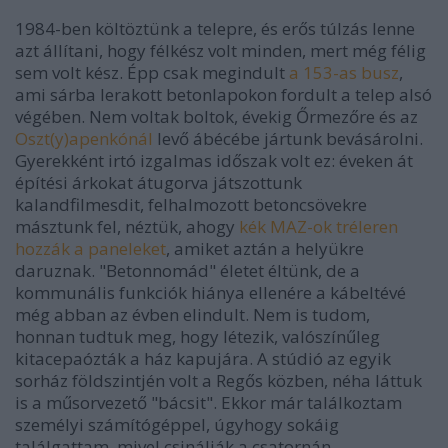
1984-ben költöztünk a telepre, és erős túlzás lenne
azt állítani, hogy félkész volt minden, mert még félig
sem volt kész. Épp csak megindult
a 153-as busz
,
ami sárba lerakott betonlapokon fordult a telep alsó
végében. Nem voltak boltok, évekig Őrmezőre és az
Oszt(y)apenkónál
levő ábécébe jártunk bevásárolni.
Gyerekként irtó izgalmas időszak volt ez: éveken át
építési árkokat átugorva játszottunk
kalandfilmesdit, felhalmozott betoncsövekre
másztunk fel, néztük, ahogy
kék MAZ-ok tréleren
hozzák a paneleket
, amiket aztán a helyükre
daruznak. "Betonnomád" életet éltünk, de a
kommunális funkciók hiánya ellenére a kábeltévé
még abban az évben elindult. Nem is tudom,
honnan tudtuk meg, hogy létezik, valószínűleg
kitacepaózták a ház kapujára. A stúdió az egyik
sorház földszintjén volt a Regős közben, néha láttuk
is a műsorvezető "bácsit". Ekkor már találkoztam
személyi számítógéppel, úgyhogy sokáig
találgattam, mivel csinálják a csatornán