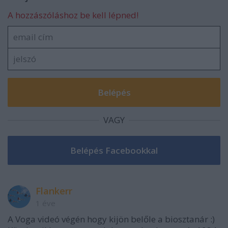
A hozzászóláshoz be kell lépned!
VAGY
Flankerr
1 éve
A Voga videó végén hogy kijön belőle a biosztanár :)