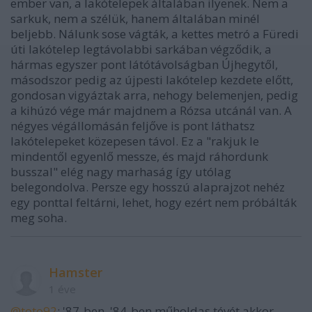
ember van, a lakótelepek általában ilyenek. Nem a
sarkuk, nem a szélük, hanem általában minél
beljebb. Nálunk sose vágták, a kettes metró a Füredi
úti lakótelep legtávolabbi sarkában végződik, a
hármas egyszer pont látótávolságban Újhegytől,
másodszor pedig az újpesti lakótelep kezdete előtt,
gondosan vigyáztak arra, nehogy belemenjen, pedig
a kihúzó vége már majdnem a Rózsa utcánál van. A
négyes végállomásán feljőve is pont láthatsz
lakótelepeket közepesen távol. Ez a "rakjuk le
mindentől egyenlő messze, és majd ráhordunk
busszal" elég nagy marhaság így utólag
belegondolva. Persze egy hosszú alaprajzot nehéz
egy ponttal feltárni, lehet, hogy ezért nem próbálták
meg soha.
Hamster
1 éve
@toto92
: '87-ben. '84-ben műholdas tévét akkor