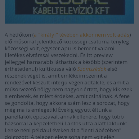
A hétfőkön (
a "királyi" tévében akkor nem volt adás
)
élő műsorral jelentkező közösségi csatorna tényleg
közösségi volt, egyszer apu is bement valami
illetékes elvtárssal veszekedni. És itt preview
jelleggel hamarabb láthattuk a később (szerintem
érthetetlenül) kultikussá váló
Szomszédok
első
részének végét is, amit emlékeim szerint a
rendezővel készült interjú végén adtak le, és amit a
műsorvezető hölgy nem nagyon értett, hogy kik ezek
a emberek, és miért érdekes, amit csinálnak. A fene
se gondolta, hogy akkora szám lesz a sorozat, hogy
még ma is emlegetik! Évekig együtt éltünk a
panellakók eposzával, annak ellenére, hogy több
házsorral a képzeletbeli Lantos utca alatt laktunk:
Lenke néni például éveken át a "lenti ábécében"
dolgozott. A telepen eleve soha nem volt elég