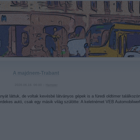
A majdnem-Trabant
2026.06.16. 06:00 ::
Hamster
nyát láttuk, de voltak kevésbé látványos gépek is a füredi oldtimer találko
 érdekes autó, csak egy másik világ szülötte: A keletnémet VEB Automobil