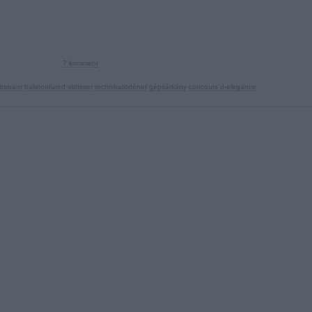
7
komment
trabant
balatonfüred
oldtimer
technikatörténet
gépsárkány
concours d-elegance