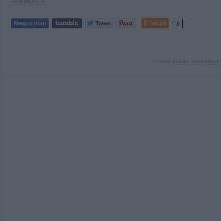
tovább »
Tetszik
0
Címkék:
balaton
videó
képek