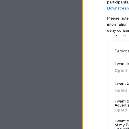
participants
Downstream 
Please note
information 
deny consent
in below Go
Persona
I want t
Opted 
I want t
Opted 
I want 
Advertis
Opted 
I want t
of my P
was col