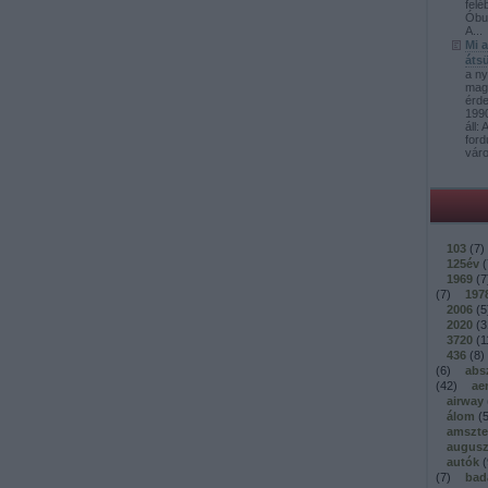
felé
Óbud
A...
Mi 
átsü
a ny
mag
érd
1990
áll:
ford
váro
103
(
7
)
125év
(
1969
(
7
(
7
)
197
2006
(
5
2020
(
3
3720
(
1
436
(
8
)
(
6
)
abs
(
42
)
ae
airway
álom
(
amszt
augusz
autók
(
(
7
)
bad