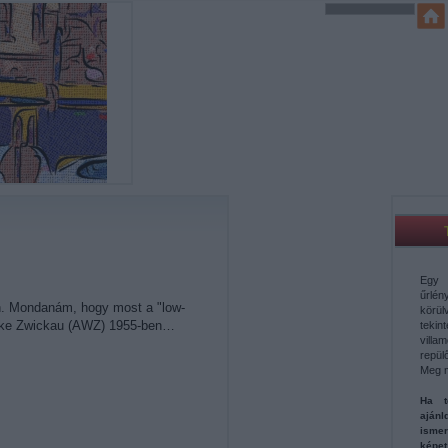
Egy 
űrl
zón. Mondanám, hogy most a "low-
körü
werke Zwickau (AWZ) 1955-ben…
teki
vill
repül
Meg 
Ha t
aján
ismer
képe