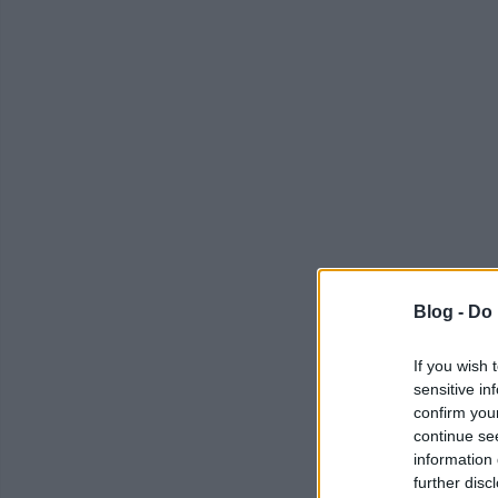
Blog -
Do 
If you wish 
sensitive in
confirm you
continue se
information 
further disc