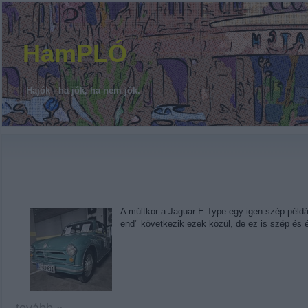
HamPLÓ
Hajók - ha jók, ha nem jók.
A múltkor a Jaguar E-Type egy igen szép példá
end" következik ezek közül, de ez is szép és