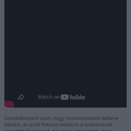
Gondolkoztam azon, hogy motorcsónakot kellene
bérelni, és arról fotózni-videózni a szokásosnál
nagyobb forgalmat, de végül úgy voltam, hogy