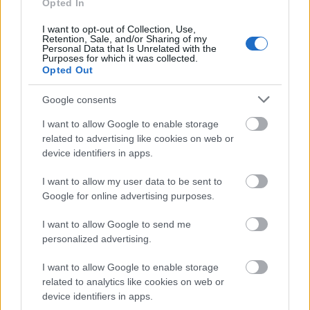
Opted In
I want to opt-out of Collection, Use,
Retention, Sale, and/or Sharing of my
Personal Data that Is Unrelated with the
Purposes for which it was collected.
Opted Out
Google consents
Ha már itt vagyunk: ebből a szögből elég jól lehet
I want to allow Google to enable storage
látni, hogy a
Füred
hosszabb az előző képen látható
related to advertising like cookies on web or
Badacsony
nál (36 méter vs. 30 méter). És ez nem csak
device identifiers in apps.
esztétikai dolog, mert a hosszabb hajótest jobban is
fekszik a vizen.
I want to allow my user data to be sent to
Google for online advertising purposes.
I want to allow Google to send me
personalized advertising.
I want to allow Google to enable storage
related to analytics like cookies on web or
device identifiers in apps.