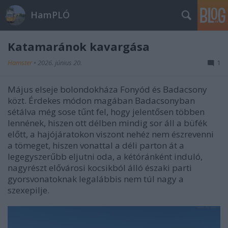
HamPLÓ
Katamaránok kavargása
Hamster
•
2026. június 20.
1
Május elseje bolondokháza Fonyód és Badacsony
közt. Érdekes módon magában Badacsonyban
sétálva még sose tűnt fel, hogy jelentősen többen
lennének, hiszen ott délben mindig sor áll a büfék
előtt, a hajójáratokon viszont nehéz nem észrevenni
a tömeget, hiszen vonattal a déli parton át a
legegyszerűbb eljutni oda, a kétóránként induló,
nagyrészt elővárosi kocsikból álló északi parti
gyorsvonatoknak legalábbis nem túl nagy a
szexepilje.