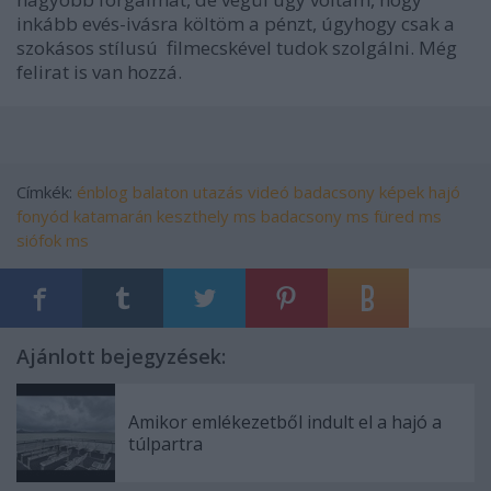
inkább evés-ivásra költöm a pénzt, úgyhogy csak a
szokásos stílusú filmecskével tudok szolgálni. Még
felirat is van hozzá.
Címkék:
énblog
balaton
utazás
videó
badacsony
képek
hajó
fonyód
katamarán
keszthely ms
badacsony ms
füred ms
siófok ms
Ajánlott bejegyzések:
Amikor emlékezetből indult el a hajó a
túlpartra