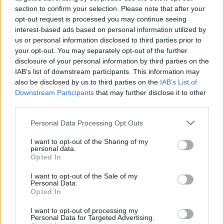
section to confirm your selection. Please note that after your
opt-out request is processed you may continue seeing
interest-based ads based on personal information utilized by
us or personal information disclosed to third parties prior to
your opt-out. You may separately opt-out of the further
Ez meg újra a Fonyód -> Badacsony irány. Itt
disclosure of your personal information by third parties on the
szeretném megjegyezni, hogy többek közt azért is
IAB’s list of downstream participants. This information may
állt kint az utasok nagy része a napozófedélzeten,
also be disclosed by us to third parties on the
IAB’s List of
mert erről a hajóról ki lehet látni előre, ellentétben
a
Downstream Participants
that may further disclose it to other
két új borzalommal
.
Az egyre közeledő Badacsony
third parties.
az egyik legszebb dolog, amit tömegközlekedésről
látni lehet itthon
, az új katamaránokon ehhez képest
Please note that this website/app uses one or more Google
Personal Data Processing Opt Outs
services and may gather and store information including but
a vezetőfülke hátsó falát
lehet panoráma helyett
not limited to your visit or usage behaviour. You may click to
I want to opt-out of the Sharing of my
bámulni.
Odalent meg monitorokat
.
personal data.
grant or deny consent to Google and its third-party tags to
Opted In
use your data for below specified purposes in below Google
consent section.
I want to opt-out of the Sale of my
Personal Data.
Opted In
I want to opt-out of processing my
Personal Data for Targeted Advertising.