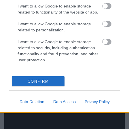
I want to allow Google to enable storage
related to functionality of the website or app.
I want to allow Google to enable storage
related to personalization.
Volt még egy bónusz aznap: mivel a katamaránok
I want to allow Google to enable storage
folyamatosan pörögtek, a napközbeni badacsonyi
related to security, including authentication
sétahajózást
a
Keszthely
vízibusz
végezte. Jó volt
functionality and fraud prevention, and other
forgolódni látni, no meg a jellegzetesen bugyogó
user protection.
Rába-MAN motorokat hallani!
CONFIRM
Data Deletion
Data Access
Privacy Policy