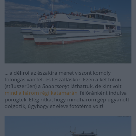
... a déliről az északira menet viszont komoly
tolongás van fel- és leszálláskor. Ezen a két fotón
(stíluszerűen) a
Badacsony
t láthattuk, de kint volt
mind a három régi katamarán
, félóránként indulva
pörögtek. Elég ritka, hogy mindhárom gép ugyanott
dolgozik, úgyhogy ez eleve fotótéma volt!