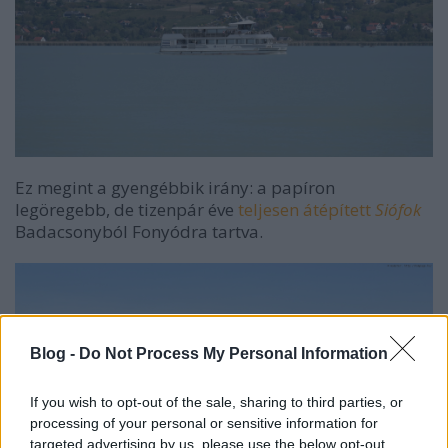
Ez megint a gyengébbik irány: a papíron
legöregebb, de tizenpár éve
teljesen átépített
Siófok
Badacsonyból Fonyódra tartva.
Blog -
Do Not Process My Personal Information
If you wish to opt-out of the sale, sharing to third parties, or
processing of your personal or sensitive information for
targeted advertising by us, please use the below opt-out