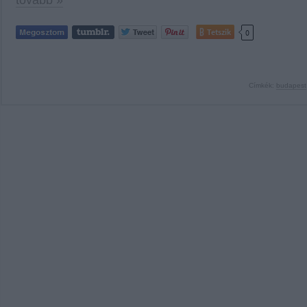
tovább »
Tetszik
0
Címkék:
budapest