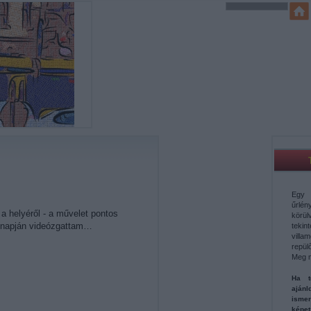
Egy 
űrl
 a helyéről - a művelet pontos
körü
es napján videózgattam…
teki
vill
repül
Meg 
Ha t
aján
ismer
képe