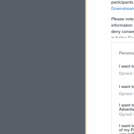
participants
Downstream 
Please note
information 
deny consent
in below Go
Persona
I want t
Opted 
I want t
Opted 
I want 
Advertis
Opted 
I want t
of my P
was col