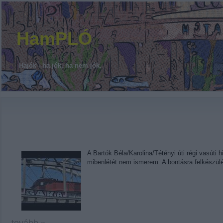
HamPLÓ
Hajók - ha jók, ha nem jók.
A Bartók Béla/Karolina/Tétényi úti régi vasúti 
mibenlétét nem ismerem. A bontásra felkészülé