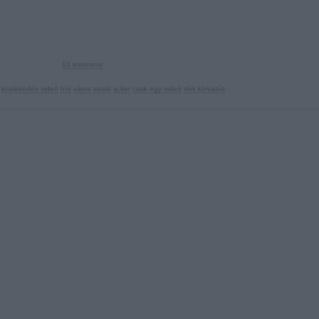
10
komment
közlekedés
videó
híd
város
vasút
xi.ker
csak egy videó
déli körvasút