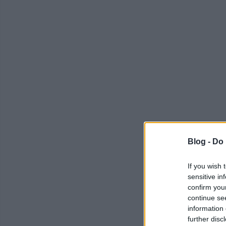
Blog -
Do 
If you wish 
sensitive in
confirm you
continue se
information 
further disc