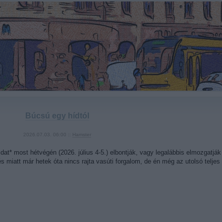
Búcsú egy hídtól
2026.07.03. 06:00 ::
Hamster
hidat* most hétvégén (2026. július 4-5.) elbontják, vagy legalábbis elmozgatják
s miatt már hetek óta nincs rajta vasúti forgalom, de én még az utolsó telj