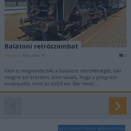
Balatoni retrószombat
Hamster
•
2026. július 19.
0
Idén is megrendezték a balatoni retróhétvégét, bár
megint azt éreztem, amit tavaly, hogy a program
soványabb, mint az előző évi. Bár most ...
SÜTI BEÁLLÍTÁSOK MÓDOSÍTÁSA