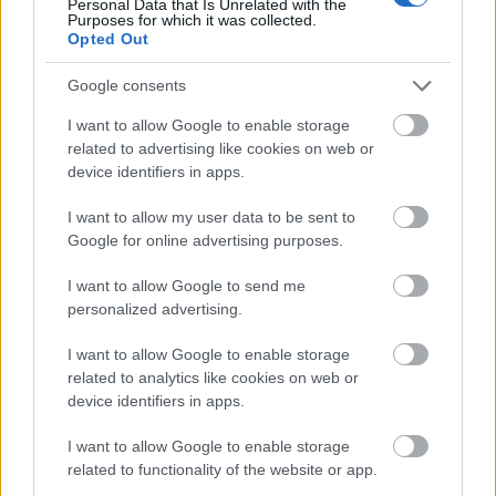
A cím fake news, mert nem hatszáz, illetve nem mind
Personal Data that Is Unrelated with the
Purposes for which it was collected.
Ikarus és nem mind régi, de azért tényleg sok. A két
Opted Out
évvel korábbi tapolcai Ikarus találkozó ...
Google consents
I want to allow Google to enable storage
related to advertising like cookies on web or
device identifiers in apps.
I want to allow my user data to be sent to
Google for online advertising purposes.
I want to allow Google to send me
personalized advertising.
I want to allow Google to enable storage
related to analytics like cookies on web or
device identifiers in apps.
Iszapbirkózás a Balatonon
I want to allow Google to enable storage
related to functionality of the website or app.
Hamster
•
2026. július 27.
0