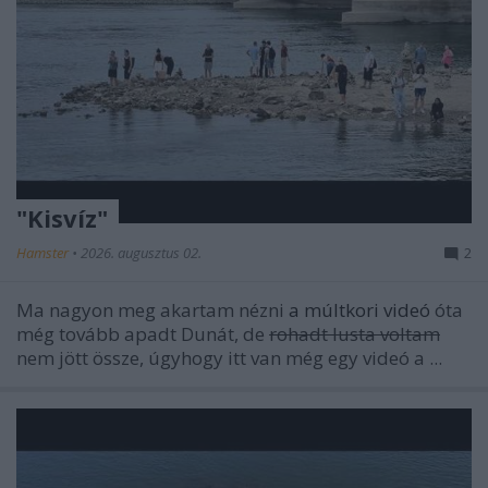
"Kisvíz"
Hamster
•
2026. augusztus 02.
2
Ma nagyon meg akartam nézni
a múltkori videó
óta
még tovább apadt Dunát, de
rohadt lusta voltam
nem jött össze, úgyhogy itt van még egy videó a ...