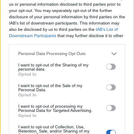
us or personal information disclosed to third parties prior to
your opt-out. You may separately opt-out of the further
disclosure of your personal information by third parties on the
IAB’s list of downstream participants. This information may
also be disclosed by us to third parties on the
IAB’s List of
Downstream Participants
that may further disclose it to other
third parties.
Please note that this website/app uses one or more Google
Personal Data Processing Opt Outs
services and may gather and store information including but
not limited to your visit or usage behaviour. You may click to
I want to opt-out of the Sharing of my
personal data.
grant or deny consent to Google and its third-party tags to
Opted In
use your data for below specified purposes in below Google
consent section.
I want to opt-out of the Sale of my
Van, aki szereti a buszokat? Itt van
Personal Data.
Opted In
hatszáz régi Ikarus a Balaton-
I want to opt-out of processing my
felvidékről!
Personal Data for Targeted Advertising.
Opted In
Hamster
•
2026. július 28.
12
I want to opt-out of Collection, Use,
Retention, Sale, and/or Sharing of my