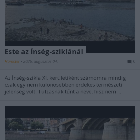
Este az Ínség-sziklánál
Hamster
•
2026. augusztus 04.
0
Az
Ínség-szikla
XI. kerületiként számomra mindig
csak egy nem különösebben érdekes természeti
jelenség volt. Túlzásnak tűnt a neve, hisz nem ...