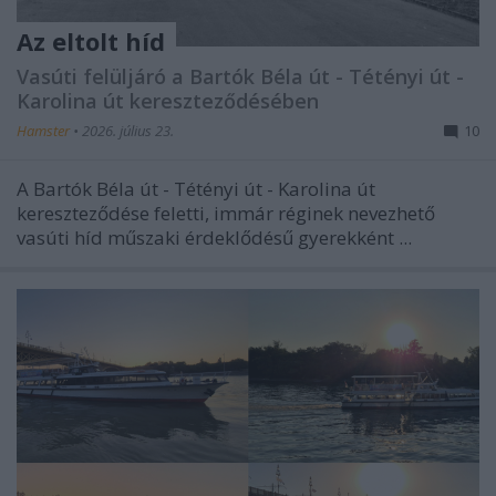
Az eltolt híd
Vasúti felüljáró a Bartók Béla út - Tétényi út -
Karolina út kereszteződésében
Hamster
•
2026. július 23.
10
A Bartók Béla út - Tétényi út - Karolina út
kereszteződése feletti, immár réginek nevezhető
vasúti híd műszaki érdeklődésű gyerekként ...