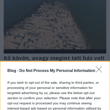
Kő kövön, avagy megint telt ház volt
a "Margithíd-félszigeten"
Blog -
Do Not Process My Personal Information
Hamster
•
2026. augusztus 01.
5
If you wish to opt-out of the sale, sharing to third parties, or
Tudom, hogy azóta tovább apadt a víz, de nekem
processing of your personal or sensitive information for
nem volt időm kinézni, mindenesetre 2026. július 28-
targeted advertising by us, please use the below opt-out
án a Duna vízállása megdöntötte az addig mért ...
section to confirm your selection. Please note that after your
opt-out request is processed you may continue seeing
interest-based ads based on personal information utilized by