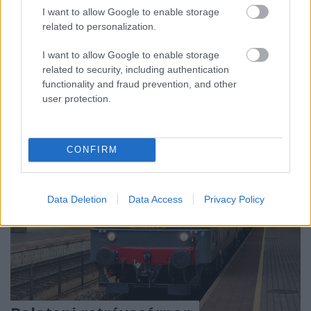
I want to allow Google to enable storage
A
Siófok
katamarán
tolat (hátrázik) ki a szigligeti
related to personalization.
kikötőből július közepén, folyamatos felkavart
iszapot hagyva maga után a vízben. Laikusként ...
I want to allow Google to enable storage
related to security, including authentication
functionality and fraud prevention, and other
user protection.
CONFIRM
Data Deletion
Data Access
Privacy Policy