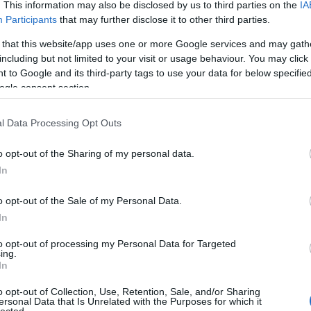
. This information may also be disclosed by us to third parties on the
IA
Participants
that may further disclose it to other third parties.
1
komment
 that this website/app uses one or more Google services and may gath
including but not limited to your visit or usage behaviour. You may click 
épek
villamos
szabadság híd
nosztalgiavillamos
5005
2806
2624
3720
1522
 to Google and its third-party tags to use your data for below specifi
ogle consent section.
indult a 2023-as nosztalgiaszezon!
l Data Processing Opt Outs
2023.05.30. 06:00 ::
Hamster
o opt-out of the Sharing of my personal data.
s egyelőre úgy tűnik, idén is lesz mivel utazni, idén is lesz mit fotózni! Az
In
 először 13-án álltam ki a sínek mellé, géppel a kezemben. Ezen a napon a 
o opt-out of the Sale of my Personal Data.
In
to opt-out of processing my Personal Data for Targeted
ing.
In
o opt-out of Collection, Use, Retention, Sale, and/or Sharing
ersonal Data that Is Unrelated with the Purposes for which it
lected.