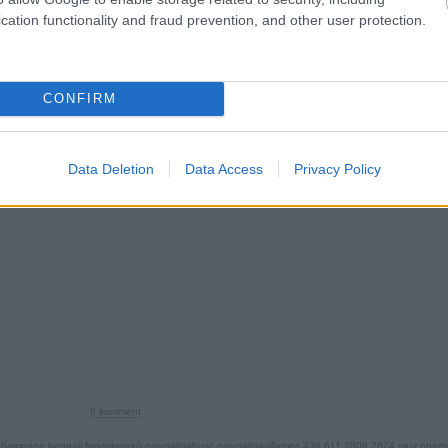
cation functionality and fraud prevention, and other user protection.
os
hampage
tw6000
muki
nosztalgiavillamos
611
2624
1233
3720
1522
CONFIRM
A 2022-es nosztalgiaözön
2022.12.09. 07:00 ::
Hamster
Data Deletion
Data Access
Privacy Policy
zni, kicsit később pedig kimondottan tömegközlekedési célzattal utazgatni Eu
elmem. Ha Bécsben, Prágában, Mannheimben, Zürichben vagy éppen Bázelben já
8
komment
hampage
bengáli
fogaskerekű
nosztalgiabusz
nosztalgiavillamos
436
611
2806
2624
muv
noszta