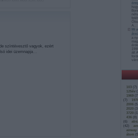
öre
hog
Bori
néh
felé
Óbud
A...
Mi 
átsü
a ny
mag
érd
de színtévesztő vagyok, ezért
1990
olsó idei üzemnapja…
áll:
ford
váro
103
(
7
)
125év
(
1969
(
7
(
7
)
197
2006
(
5
2020
(
3
3720
(
1
436
(
8
)
(
6
)
abs
(
42
)
ae
airway
álom
(