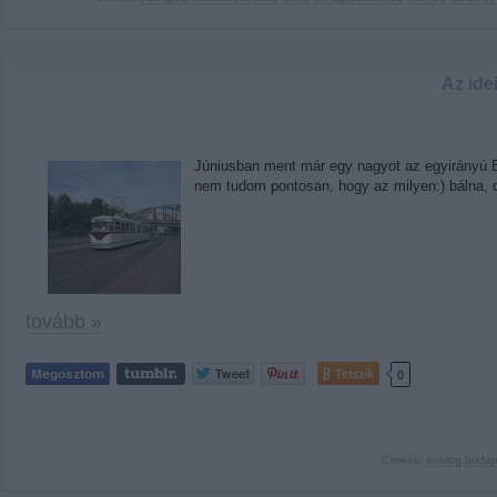
Az ide
Júniusban ment már egy nagyot az egyirányú Be
nem tudom pontosan, hogy az milyen:) bálna, d
tovább »
Tetszik
0
Címkék:
énblog
budap