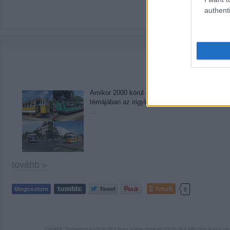
authenti
Címkék:
város
villam
Amikor 2000 körül elkezdtem villamosokat fotó
témájában az irigykedés volt az egyetlen érz
…
tovább »
Tetszik
0
Címkék:
budapest
közlekedés
busz
város
tömegközlekedés
villamos
ikarus
uv