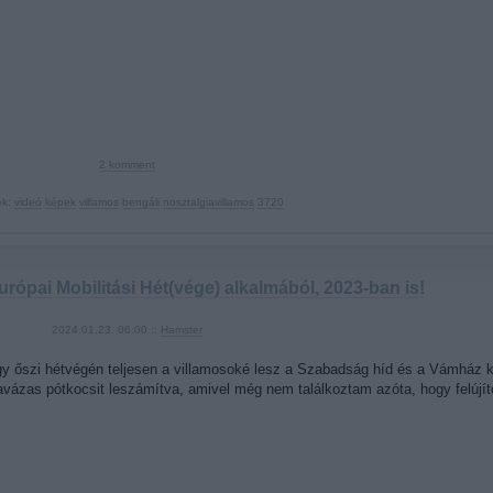
2
komment
ék:
videó
képek
villamos
bengáli
nosztalgiavillamos
3720
rópai Mobilitási Hét(vége) alkalmából, 2023-ban is!
2024.01.23. 06:00 ::
Hamster
 őszi hétvégén teljesen a villamosoké lesz a Szabadság híd és a Vámház k
y favázas pótkocsit leszámítva, amivel még nem találkoztam azóta, hogy felúj