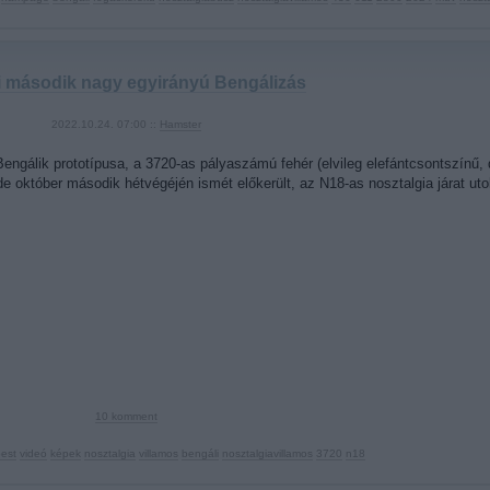
i második nagy egyirányú Bengálizás
2022.10.24. 07:00 ::
Hamster
ngálik prototípusa, a 3720-as pályaszámú fehér (elvileg elefántcsontszínű, 
e október második hétvégéjén ismét előkerült, az N18-as nosztalgia járat ut
10
komment
est
videó
képek
nosztalgia
villamos
bengáli
nosztalgiavillamos
3720
n18