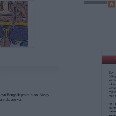
Egy 
űrl
körü
teki
vill
repül
ányú Bengálik prototípusa: Ahogy
Meg 
e vannak, amikor…
Ha t
aján
ismer
képe