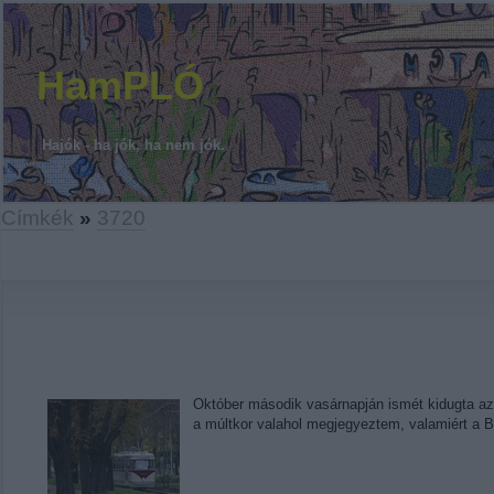
HamPLÓ
Hajók - ha jók, ha nem jók.
Címkék
»
3720
Október második vasárnapján ismét kidugta az 
a múltkor valahol megjegyeztem, valamiért a Be