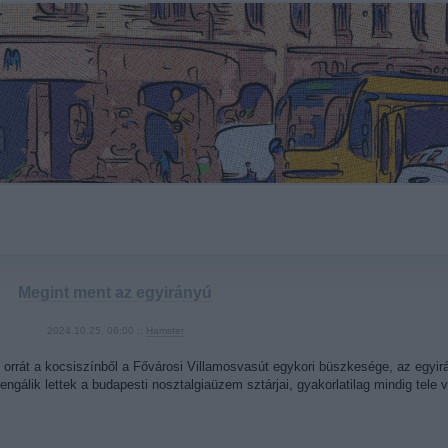
Megint ment az egyirányú
2024.10.25. 06:00 ::
Hamster
orrát a kocsiszínből a Fővárosi Villamosvasút egykori büszkesége, az egyir
ngálik lettek a budapesti nosztalgiaüzem sztárjai, gyakorlatilag mindig tel