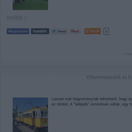
tovább »
Tetszik
0
Címk
Villamosparádé az Eu
Lassan már hagyománynak tekinthető, hogy egy
ez történt. A "fellépők" ismerősek voltak, eg