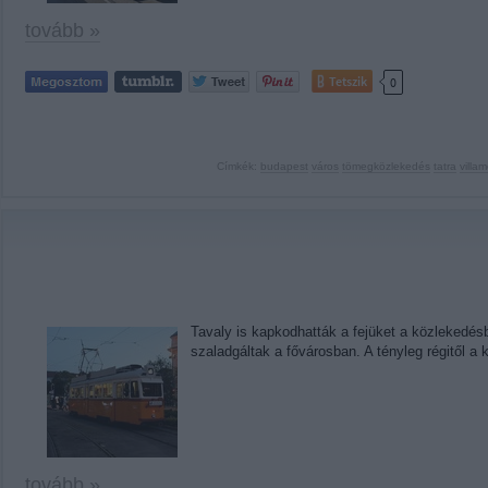
tovább »
Tetszik
0
Címkék:
budapest
város
tömegközlekedés
tatra
villa
Tavaly is kapkodhatták a fejüket a közlekedés
szaladgáltak a fővárosban. A tényleg régitől a
tovább »