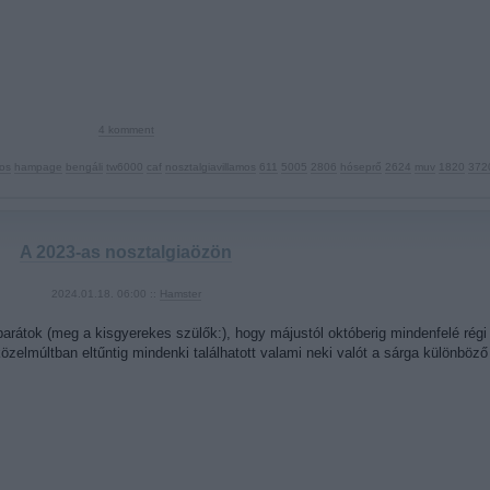
4
komment
mos
hampage
bengáli
tw6000
caf
nosztalgiavillamos
611
5005
2806
hóseprő
2624
muv
1820
372
A 2023-as nosztalgiaözön
2024.01.18. 06:00 ::
Hamster
barátok (meg a kisgyerekes szülők:), hogy májustól októberig mindenfelé rég
 közelmúltban eltűntig mindenki találhatott valami neki valót a sárga különbö