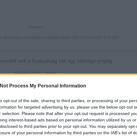
9
komment
z
villamos
ikarus
nosztalgiabusz
nosztalgiavillamos
2806
2624
muv
1820
3720
5884
lamosoké volt a Szabadság híd egy hétvége erejéig
2023.09.25. 06:00 ::
Hamster
 is lezárták a Kiskörutat, és a Szabadság híd budai hídfőjétől a Lónyay utcái
Not Process My Personal Information
i években szinte minden évben érkezett "új" jármű a BKV nosztalgiaflottájáb
to opt-out of the sale, sharing to third parties, or processing of your per
formation for targeted advertising by us, please use the below opt-out s
r selection. Please note that after your opt-out request is processed y
eing interest-based ads based on personal information utilized by us or
disclosed to third parties prior to your opt-out. You may separately opt-
losure of your personal information by third parties on the IAB’s list of