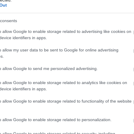
Out
11
komment
usz
képek
villamos
ikarus
bengáli
nosztalgiabusz
nosztalgiavillamos
1820
3720
consents
o allow Google to enable storage related to advertising like cookies on
evice identifiers in apps.
é az Európai Mobilitási Hét(vége) alkalmából
o allow my user data to be sent to Google for online advertising
2023.02.22. 02:07 ::
Hamster
s.
 a közlekedésbarátok számára. Nem csak az október végéig minden hétvégén 
to allow Google to send me personalized advertising.
 hol troli, hol busz, és persze állandóan villamos. Szeptember 17-18-án aztán
o allow Google to enable storage related to analytics like cookies on
evice identifiers in apps.
o allow Google to enable storage related to functionality of the website
o allow Google to enable storage related to personalization.
5
komment
o allow Google to enable storage related to security, including