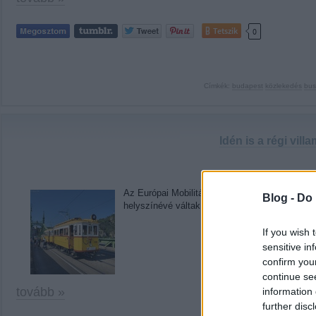
Tetszik
0
Címkék:
budapest
közlekedés
bus
Idén is a régi vil
Az Európai Mobilitási Hét(vége) alkalmából idén
Blog -
Do 
helyszínévé váltak a vágányok. Ahogy az utóbb
If you wish 
sensitive in
confirm you
continue se
tovább »
information 
further disc