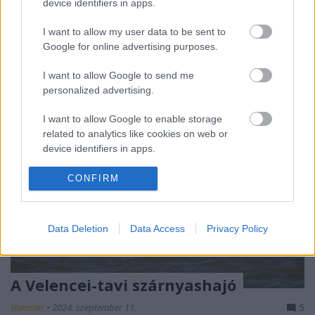
(vagy egy Szergejes tehervonat). Az akkori száguldást
device identifiers in apps.
persze idézőjelbe kell tenni, mert ma gyorsabban
I want to allow my user data to be sent to
mennek…
Google for online advertising purposes.
I want to allow Google to send me
personalized advertising.
I want to allow Google to enable storage
related to analytics like cookies on web or
device identifiers in apps.
I want to allow Google to enable storage
CONFIRM
related to functionality of the website or app.
I want to allow Google to enable storage
Data Deletion
Data Access
Privacy Policy
related to personalization.
I want to allow Google to enable storage
related to security, including authentication
A Velencei-tavi szárnyashajó
functionality and fraud prevention, and other
Hamster
•
2024. szeptember 11.
5
user protection.