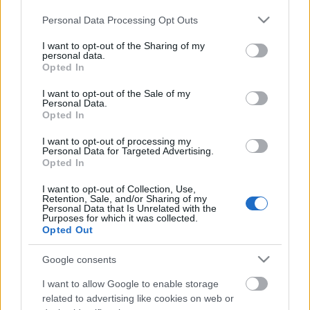
Please note that this website/app uses one or more Google
Personal Data Processing Opt Outs
services and may gather and store information including but
not limited to your visit or usage behaviour. You may click to
I want to opt-out of the Sharing of my
personal data.
grant or deny consent to Google and its third-party tags to
Opted In
use your data for below specified purposes in below Google
consent section.
I want to opt-out of the Sale of my
Personal Data.
Opted In
I want to opt-out of processing my
Personal Data for Targeted Advertising.
Opted In
I want to opt-out of Collection, Use,
A zónázóra várva Agárdon
Retention, Sale, and/or Sharing of my
Personal Data that Is Unrelated with the
Hamster
•
2024. november 01.
10
Purposes for which it was collected.
Opted Out
A nyolcvanas években gyerekként többször vártam
Google consents
vonatra Agárdon, ahol nem állt meg szinte semmi,
viszont kimondottan ijesztőnek tűnt, ahogy
I want to allow Google to enable storage
elszáguldott a szűk peron mellett a balatoni gyors
related to advertising like cookies on web or