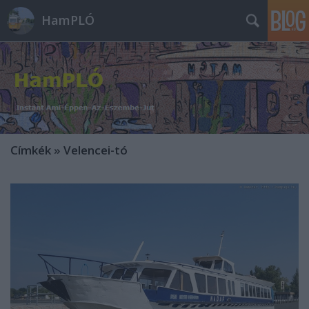
HamPLÓ
Címkék
»
Velencei-tó