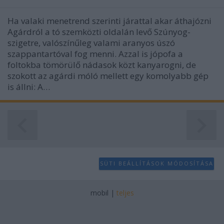
Ha valaki menetrend szerinti járattal akar áthajózni
Agárdról a tó szemközti oldalán levő Szúnyog-
szigetre, valószínűleg valami aranyos úszó
szappantartóval fog menni. Azzal is jópofa a
foltokba tömörülő nádasok közt kanyarogni, de
szokott az agárdi móló mellett egy komolyabb gép
is állni: A…
SÜTI BEÁLLÍTÁSOK MÓDOSÍTÁSA
mobil
|
teljes