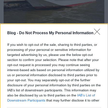
Ex-szárnyashajó helyett rövid
Blog -
Do Not Process My Personal Information
forduló az Agárddal Agárdról
If you wish to opt-out of the sale, sharing to third parties, or
Hamster
•
2025. október 28.
4
processing of your personal or sensitive information for
targeted advertising by us, please use the below opt-out
Valakinek "a Balaton a Riviéra", nekünk
section to confirm your selection. Please note that after your
gyerekkorunkban meg a Velencei-tó volt a Balaton.
opt-out request is processed you may continue seeing
Pontosabban Balaton-pótló, mert tapasztalatból
interest-based ads based on personal information utilized by
tudtuk, hogy ez a kisebb víz csak fékezett habzású
us or personal information disclosed to third parties prior to
utánzat :) Viszont Trabanttal kényelmesen el lehetett
your opt-out. You may separately opt-out of the further
érni: később indulhattunk, hamarabb hazaértünk, a
disclosure of your personal information by third parties on the
kettő…
IAB’s list of downstream participants. This information may
also be disclosed by us to third parties on the
IAB’s List of
Downstream Participants
that may further disclose it to other
third parties.