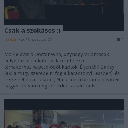
Csak a szokásos ;)
Hamster
•
2011. november 23.
1
Ma 48 éves a Doctor Who, úgyhogy villamosok
helyett most inkább valami ehhez a
témakörhöz kapcsolódót kaptok: Éljen Bill Bailey
(aki amúgy szerepelni fog a karácsonyi részben), és
persze éljen a Doktor :) Na jó, nem bírtam ennyiben
hagyni: itt van még két videó, az aktuális…