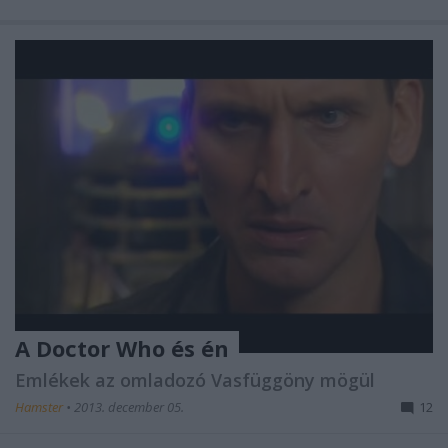
A Doctor Who és én
Emlékek az omladozó Vasfüggöny mögül
Hamster
•
2013. december 05.
12