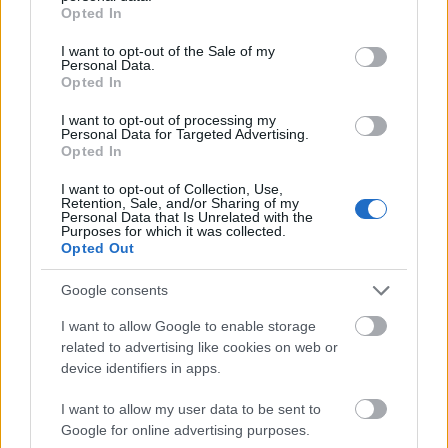
de nem az, akit várunk, és van benne TARDIS, de egy
grant or deny consent to Google and its third-party tags to
Opted In
olyan időszakból (az utolsó nagy…
use your data for below specified purposes in below Google
consent section.
I want to opt-out of the Sale of my
Personal Data.
Opted In
I want to opt-out of processing my
Personal Data for Targeted Advertising.
Opted In
I want to opt-out of Collection, Use,
Retention, Sale, and/or Sharing of my
Personal Data that Is Unrelated with the
Purposes for which it was collected.
Opted Out
Google consents
I want to allow Google to enable storage
related to advertising like cookies on web or
device identifiers in apps.
49 éves a Doctor Who
Egy nehezen elindult sikertörténet
I want to allow my user data to be sent to
Google for online advertising purposes.
Hamster
•
2012. november 23.
9