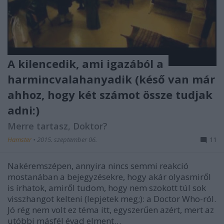
A kilencedik, ami igazából a
harmincvalahanyadik (késő van már
ahhoz, hogy két számot össze tudjak
adni:)
Merre tartasz, Doktor?
Hamster
•
2015. szeptember 06.
11
Nakéremszépen, annyira nincs semmi reakció
mostanában a bejegyzésekre, hogy akár olyasmiről
is írhatok, amiről tudom, hogy nem szokott túl sok
visszhangot kelteni (lepjetek meg;): a Doctor Who-ról.
Jó rég nem volt ez téma itt, egyszerűen azért, mert az
utóbbi másfél évad elment…