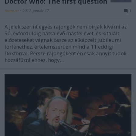
Doctor Who: The first question
Hamster
•
2012. január 17.
1
A jelek szerint egyes rajongók nem bírják kivárni az
50. évfordulóig hátralevő másfél évet, és kitalált
előzeteseket vágnak össze az elképzelt jubileumi
történethez, értelemszerűen mind a 11 eddigi
Doktorral. Persze rajongóként én csak annyit tudok
hozzáfűzni ehhez, hogy…