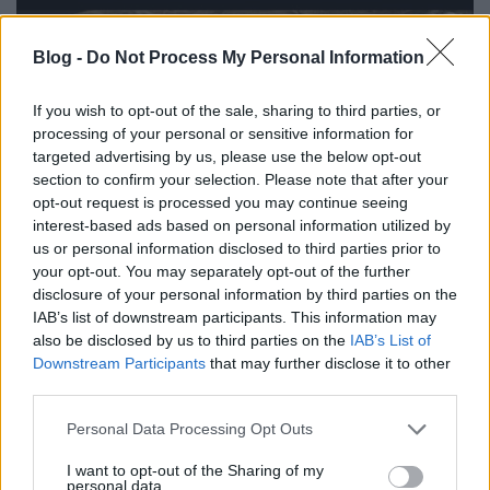
Blog -
Do Not Process My Personal Information
If you wish to opt-out of the sale, sharing to third parties, or
processing of your personal or sensitive information for
targeted advertising by us, please use the below opt-out
section to confirm your selection. Please note that after your
opt-out request is processed you may continue seeing
interest-based ads based on personal information utilized by
us or personal information disclosed to third parties prior to
your opt-out. You may separately opt-out of the further
disclosure of your personal information by third parties on the
"Doctor" no more!
IAB’s list of downstream participants. This information may
Hamster
•
2013. november 14.
0
also be disclosed by us to third parties on the
IAB’s List of
Downstream Participants
that may further disclose it to other
third parties.
Az utóbbi időben igyekeztem nem doctor who-zni,
nehogy lemorzsolódjanak a blogra mostanában
Please note that this website/app uses one or more Google
Personal Data Processing Opt Outs
rászokók :) de ez a webes "minizód" túl keményen
services and may gather and store information including but
odavág ahhoz, hogy kimaradjon. Van benne Doktor,
not limited to your visit or usage behaviour. You may click to
I want to opt-out of the Sharing of my
personal data.