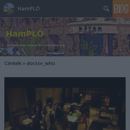
HamPLÓ
Címkék
»
doctor_who