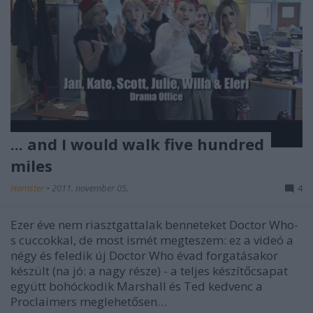
... and I would walk five hundred
miles
Hamster
•
2011. november 05.
4
Ezer éve nem riasztgattalak benneteket Doctor Who-
s cuccokkal, de most ismét megteszem: ez a videó a
négy és feledik új Doctor Who évad forgatásakor
készült (na jó: a nagy része) - a teljes készítőcsapat
együtt bohóckodik Marshall és Ted kedvenc a
Proclaimers meglehetősen…