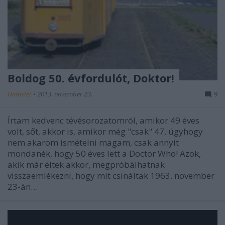
Boldog 50. évfordulót, Doktor!
Hamster
•
2013. november 23.
9
Írtam kedvenc tévésorozatomról, amikor 49 éves
volt, sőt, akkor is, amikor még "csak" 47, úgyhogy
nem akarom ismételni magam, csak annyit
mondanék, hogy 50 éves lett a Doctor Who! Azok,
akik már éltek akkor, megpróbálhatnak
visszaemlékezni, hogy mit csináltak 1963. november
23-án…