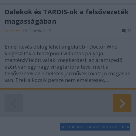
Dalekok és TARDIS-ok a felsővezeték
magasságában
Hamster
•
2011. október 17.
32
Ennél kevés dolog lehet angolabb - Doctor Who
kiegészítők a blackpooli villamos pályája
mentén:Mielőtt valaki megkérdezi: az áramszedő
azért van egy nagy virágtartóra téve, mert a
felsővezeték az emeletes járművek miatt jó magasan
van. Ezek a kocsik persze nem emeletesek,…
SÜTI BEÁLLÍTÁSOK MÓDOSÍTÁSA