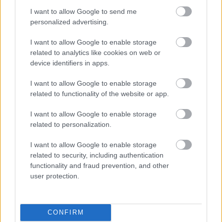
I want to allow Google to send me
Negyvenkilenc éve szombat volt. Az emberek
personalized advertising.
házibuliba mentek, vagy az egy nappal korábban
történt Kennedy-gyilkosságról beszélgettek
I want to allow Google to enable storage
related to analytics like cookies on web or
(visszaemlékezések szerint ez utóbbi
device identifiers in apps.
Magyarországon is fontos téma volt). Nagy-
Britanniában öt öra tizenöt perckor azonban valami
I want to allow Google to enable storage
furcsa dolog tűnt…
related to functionality of the website or app.
És már megint képmutogatós életjel
I want to allow Google to enable storage
related to personalization.
Hamster
•
2012. november 18.
16
I want to allow Google to enable storage
Azt hittem, hogy annyi mindent fogok csinálni a
related to security, including authentication
hétvégén, aztán mégse tettem. Pontosabban
functionality and fraud prevention, and other
user protection.
alvásból jó sok jutott, és meglehetősen sok
Csillagkaput is végignéztem felvételről (sajnos ez a
rész nem volt köztük), de a kreativitás háttérbe
szorult (vagy legalábbis valami szűk,…
CONFIRM