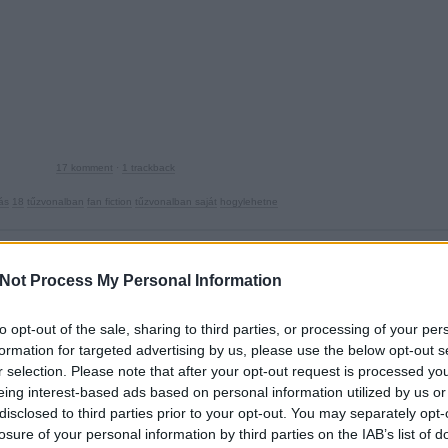
17
komment
·
1
trackback
rás
18
tűzvonalban
fan fiction
tűzvonalban saját
hogylehetne
ne: Tűzvonalban 4x06: Húsdarálóban II.
Not Process My Personal Information
2009.07.24. 22:07 ::
Hamster
to opt-out of the sale, sharing to third parties, or processing of your per
formation for targeted advertising by us, please use the below opt-out s
d fan fiction-nek hívják. A műfaj célja semmiképpen sem az eredeti alkotók 
r selection. Please note that after your opt-out request is processed y
a a kreatív elmék ezen csapata pár ezer kilométerrel nyugatabbra talál egy
eing interest-based ads based on personal information utilized by us or
disclosed to third parties prior to your opt-out. You may separately opt-
losure of your personal information by third parties on the IAB’s list of