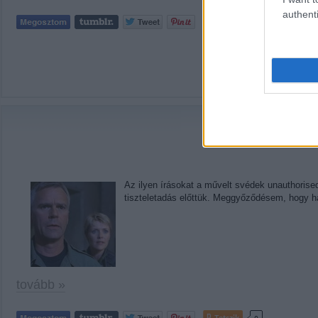
authenti
Tetszik
0
Címkék:
tv
írás
Hogylehetne:
Az ilyen írásokat a művelt svédek unauthorise
tiszteletadás előttük. Meggyőződésem, hogy h
tovább »
Tetszik