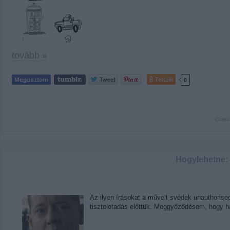
tovább »
Tetszik
0
Címké
Hogylehetne:
Az ilyen írásokat a művelt svédek unauthorise
tiszteletadás előttük. Meggyőződésem, hogy h