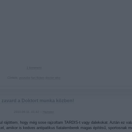
1
komment
Címkék:
youtube
fan fiction
doctor who
 zavard a Doktort munka közben!
2010.06.11. 01:42 ::
Hamster
ul rájöttem, hogy még sose rajzoltam TARDIS-t vagy dalekokat. Aztán ez va
l, amikor is kedves antipatikus fiatalemberek magas építésű, sportosnak 