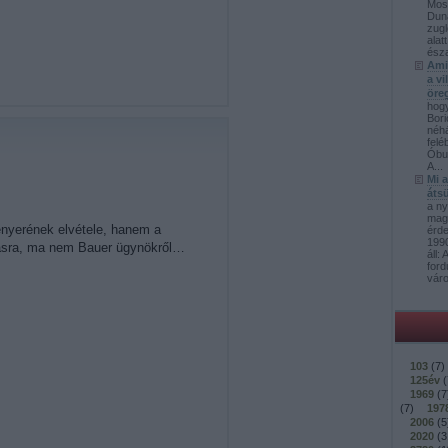
Mos
Duna
zugl
alat
észa
Ami
a v
öre
hog
Bori
néh
felé
Óbud
A...
Mi 
átsü
a ny
mag
kenyerének elvétele, hanem a
érd
1990
ymásra, ma nem Bauer ügynökről…
áll:
ford
váro
103
(
7
)
125év
(
1969
(
7
(
7
)
197
2006
(
5
2020
(
3