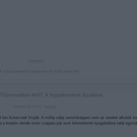
2
komment
k:
énblog
közlekedés
morgás
firka
fan fiction
doctor who
 Tűzvonalban 4x07: A fogaskerekek lázadása
2009.07.31. 20:03 ::
Hamster
d fan fiction-nek hívják. A műfaj célja semmiképpen sem az eredeti alkotók 
a a kreatív elmék ezen csapata pár ezer kilométerrel nyugatabbra talál egy