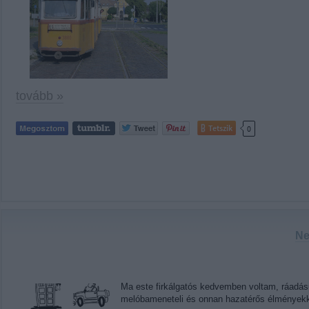
tovább »
Tetszik
0
Ne
Ma este firkálgatós kedvemben voltam, ráadás
melóbameneteli és onnan hazatérős élményekke