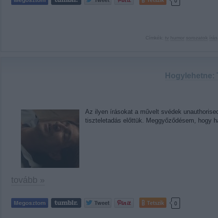
0
Címkék:
tv
humor
sorozatok
írás
Hogylehetne: 
Az ilyen írásokat a művelt svédek unauthorise
tiszteletadás előttük. Meggyőződésem, hogy h
tovább »
Tetszik
0