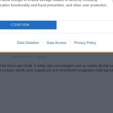
cation functionality and fraud prevention, and other user protection.
12
komment
CONFIRM
tűzvonalban
tévéműsor
fan fiction
tűzvonalban saját
hogylehetne
Data Deletion
Data Access
Privacy Policy
 Tűzvonalban 4x03 - A keresztezések napja
2009.06.26. 20:41 ::
Hamster
d fan fiction-nek hívják. A műfaj célja semmiképpen sem az eredeti alkotók 
a a kreatív elmék ezen csapata pár ezer kilométerrel nyugatabbra talál egy