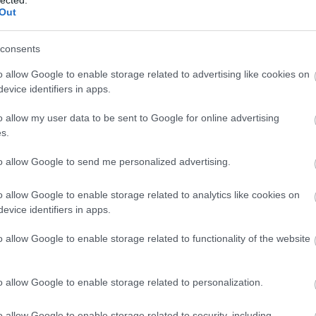
Out
consents
o allow Google to enable storage related to advertising like cookies on
6
komment
evice identifiers in apps.
írás
tűzvonalban
fan fiction
tűzvonalban saját
hogylehetne
o allow my user data to be sent to Google for online advertising
s.
zvonalban 4x04 - Amikor én még kissrác voltam
to allow Google to send me personalized advertising.
2009.07.03. 07:38 ::
Hamster
o allow Google to enable storage related to analytics like cookies on
d fan fiction-nek hívják. A műfaj célja semmiképpen sem az eredeti alkotók 
evice identifiers in apps.
a a kreatív elmék ezen csapata pár ezer kilométerrel nyugatabbra talál egy
o allow Google to enable storage related to functionality of the website
o allow Google to enable storage related to personalization.
o allow Google to enable storage related to security, including