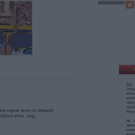
Egy 
űrl
körü
teki
vill
repül
seket vágnak össze az elképzelt
Meg 
ozzáfűzni ehhez, hogy…
Ha t
aján
ismer
képe