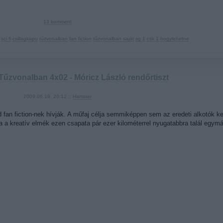
13
komment
sci fi
csillagkapu
tűzvonalban
fan fiction
tűzvonalban saját
sg 1
csk 1
hogylehetne
Tűzvonalban 4x02 - Móricz László rendőrtiszt
2009.06.19. 20:12 ::
Hamster
d fan fiction-nek hívják. A műfaj célja semmiképpen sem az eredeti alkotók 
a a kreatív elmék ezen csapata pár ezer kilométerrel nyugatabbra talál eg