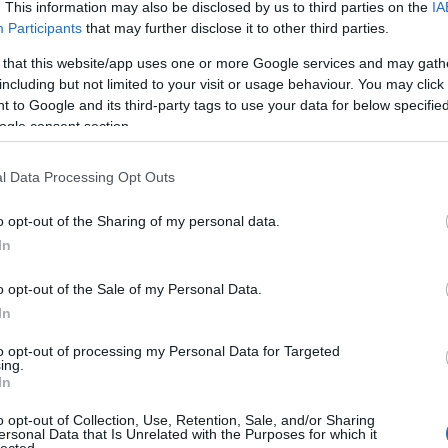
. This information may also be disclosed by us to third parties on the
IA
Participants
that may further disclose it to other third parties.
 that this website/app uses one or more Google services and may gath
including but not limited to your visit or usage behaviour. You may click 
 to Google and its third-party tags to use your data for below specifi
ogle consent section.
6
komment
rás
18
tűzvonalban
fan fiction
tűzvonalban saját
hogylehetne
l Data Processing Opt Outs
o opt-out of the Sharing of my personal data.
In
onalban 4x05: Húsdarálóban a Balaton-felvidéken
o opt-out of the Sale of my Personal Data.
2009.07.10. 20:50 ::
Hamster
In
d fan fiction-nek hívják. A műfaj célja semmiképpen sem az eredeti alkotók 
a a kreatív elmék ezen csapata pár ezer kilométerrel nyugatabbra talál egy
to opt-out of processing my Personal Data for Targeted
ing.
In
o opt-out of Collection, Use, Retention, Sale, and/or Sharing
ersonal Data that Is Unrelated with the Purposes for which it
lected.