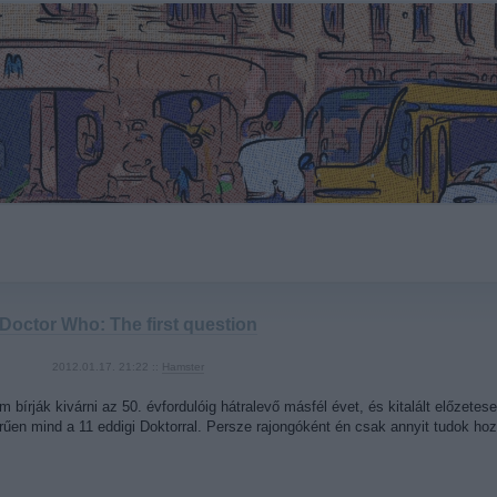
Doctor Who: The first question
2012.01.17. 21:22 ::
Hamster
m bírják kivárni az 50. évfordulóig hátralevő másfél évet, és kitalált előzete
erűen mind a 11 eddigi Doktorral. Persze rajongóként én csak annyit tudok h