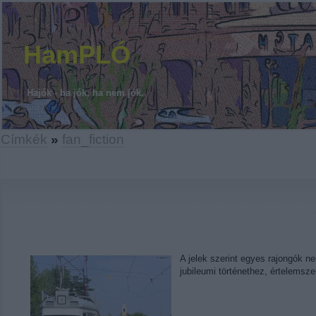
HamPLÓ
Hajók - ha jók, ha nem jók.
Címkék
»
fan_fiction
A jelek szerint egyes rajongók ne
jubileumi történethez, értelemsz