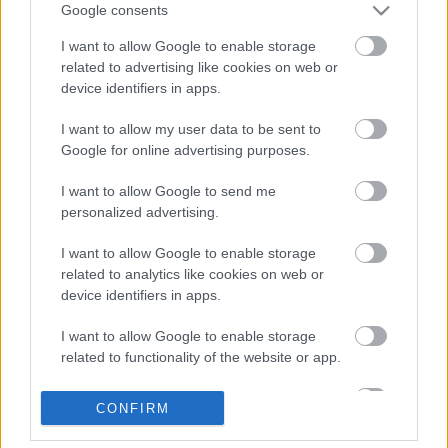
akartam kapni, de nem a szokásos helyek egyikén,
Google consents
úgyhogy a Közbálnánál táboroztam le. Sajnos nem
I want to allow Google to enable storage
volt…
related to advertising like cookies on web or
device identifiers in apps.
(ki)Fagyos reggel
I want to allow my user data to be sent to
Éljen a felhasználóellenség dizájn!
Google for online advertising purposes.
Hamster
•
2007. december 19.
3
I want to allow Google to send me
personalized advertising.
Kiléptem az utcára, és látom, hogy havazik. Na nem
nagyon, csak a köd egy része úgy átfagyott, hogy
I want to allow Google to enable storage
fehér pöttyként ki- és lecsapódott. Kicsit
related to analytics like cookies on web or
rákapcsolhatna (már hogy a havazás), mert
device identifiers in apps.
szerintem jár nekünk egy igazi, fehér karácsony. A
hideg amúgy az iPodomat is megviselte:…
I want to allow Google to enable storage
related to functionality of the website or app.
Tél volt, hó esett...
I want to allow Google to enable storage
CONFIRM
Hamster
•
2007. november 26.
3
related to personalization.