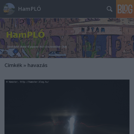
HamPLÓ
Címkék
»
havazás