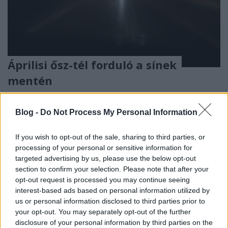
Áprilisi ősz-tél forduló a sínek
mentén
Hamster
•
2017. október 03.
0
Blog -
Do Not Process My Personal Information
A tizes Nohab Tolnán-Somogyon át való követéséről
már írtam - de annak a kirándulásnak az egyéb
If you wish to opt-out of the sale, sharing to third parties, or
aspektusai is hát... érdekesek voltak. Április második
processing of your personal or sensitive information for
felében viszonylag későn kel a nap, ezen a képen
targeted advertising by us, please use the below opt-out
viszont azért van sötét, mert nagyon korán készült:
section to confirm your selection. Please note that after your
hajnali 3-kor indultunk Pestről. A sötétség…
opt-out request is processed you may continue seeing
interest-based ads based on personal information utilized by
us or personal information disclosed to third parties prior to
your opt-out. You may separately opt-out of the further
disclosure of your personal information by third parties on the