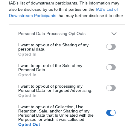
IAB’s list of downstream participants. This information may
also be disclosed by us to third parties on the
IAB’s List of
Downstream Participants
that may further disclose it to other
third parties.
Please note that this website/app uses one or more Google
Personal Data Processing Opt Outs
services and may gather and store information including but
not limited to your visit or usage behaviour. You may click to
I want to opt-out of the Sharing of my
personal data.
grant or deny consent to Google and its third-party tags to
Opted In
use your data for below specified purposes in below Google
consent section.
I want to opt-out of the Sale of my
Personal Data.
Opted In
Vízkereszt hóval
(meg szóló 86-ossal, Fényvillamossal)
I want to opt-out of processing my
Personal Data for Targeted Advertising.
Hamster
•
2016. február 12.
2
Opted In
I want to opt-out of Collection, Use,
Január elején két vagy három napra tél lett, még ha
Retention, Sale, and/or Sharing of my
Personal Data that Is Unrelated with the
nem is 1987-es jelleggel - naná, hogy ki kellett
Purposes for which it was collected.
mennem a városba meló után! Hatodikán - az utolsó
Opted Out
üzemnapján - ráadásul a Fényvillamost is el