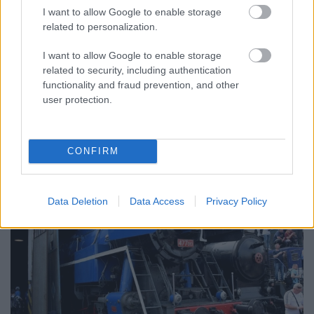
I want to allow Google to enable storage
2017 szeptemberében az osztrák szövetségi vasút
related to personalization.
linzi főműhelyének nyílt napján az egyik csarnok
mellett állt ez a kék behemót: Az ÖBB 1020-as
I want to allow Google to enable storage
sorozata eredetileg a Német Birodalmi Vasút E 94-
related to security, including authentication
eseként kezdte pályafutását Németországban,
functionality and fraud prevention, and other
ahova akkoriban Ausztria tartozott. Nehéz
user protection.
tehervonatok…
CONFIRM
Data Deletion
Data Access
Privacy Policy