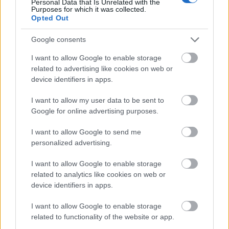
északi…
Personal Data that Is Unrelated with the
Purposes for which it was collected.
Opted Out
Google consents
I want to allow Google to enable storage
related to advertising like cookies on web or
device identifiers in apps.
I want to allow my user data to be sent to
Google for online advertising purposes.
I want to allow Google to send me
personalized advertising.
I want to allow Google to enable storage
related to analytics like cookies on web or
Az osztrák "német krokodil", aki
device identifiers in apps.
kicsit keletnémet vasmalac is
I want to allow Google to enable storage
Hamster
•
2024. november 12.
7
related to functionality of the website or app.