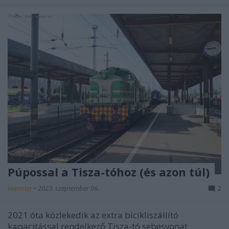
Púpossal a Tisza-tóhoz (és azon túl)
Hamster
•
2023. szeptember 06.
2
2021 óta közlekedik az extra bicikliszállító
kapacitással rendelkező Tisza-tó sebesvonat