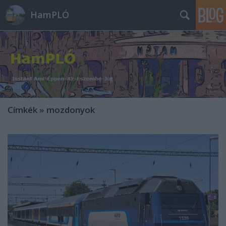
HamPLÓ
Címkék
»
mozdonyok