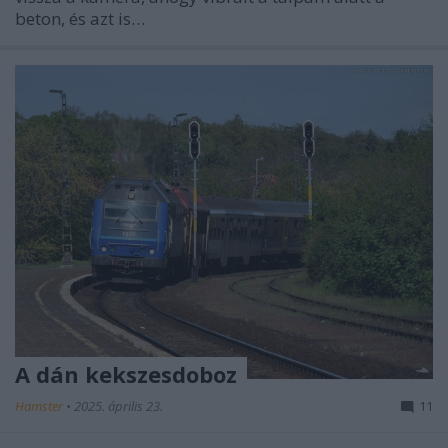
beton, és azt is…
A dán kekszesdoboz
Hamster
•
2025. április 23.
11