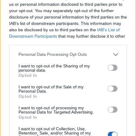
us or personal information disclosed to third parties prior to
your opt-out. You may separately opt-out of the further
disclosure of your personal information by third parties on the
IAB’s list of downstream participants. This information may
also be disclosed by us to third parties on the
IAB’s List of
Downstream Participants
that may further disclose it to other
third parties.
Please note that this website/app uses one or more Google
Personal Data Processing Opt Outs
services and may gather and store information including but
2024 decemberében is megfuttatták
not limited to your visit or usage behaviour. You may click to
I want to opt-out of the Sharing of my
a Nohabokat!
personal data.
grant or deny consent to Google and its third-party tags to
Opted In
use your data for below specified purposes in below Google
Hamster
•
2025. január 07.
10
consent section.
I want to opt-out of the Sale of my
Personal Data.
2015-ben volt először év végi Nohab-hajtás, akkor
Opted In
hat svéd gép látogatott el Tapolcára, a rég bezárt
I want to opt-out of processing my
fűtőházhoz. Egy évvel később már én is ott voltam,
Personal Data for Targeted Advertising.
akkor nyolc masina tepert a különvonat elején. 2017-
Opted In
ben két vonat lett az egyből: az egyik négy
I want to opt-out of Collection, Use,
mozdonnyal a déli, a másik négy mozdonnyal az
Retention, Sale, and/or Sharing of my