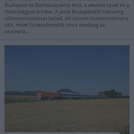
Budapest és Balmazújváros közt, a névadó tavat és a
Hortobágyot érintve. A járat Budapesttől Hatvanig
villanyvontatással halad, ott viszont dízelmozdonyra
vált, mivel Füzesabonytól nincs madzag az
útvonala…