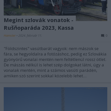
Megint szlovák vonatok -
Rušňoparáda 2023, Kassa
Hamster
•
2024. február 11.
0
"Földszintes" vasútbarát vagyok: nem mászok se
fára, se hegyoldalra a fotózáshoz, pedig ez Szlovákia
gyönyörű vonalai mentén nem feltétlenül rossz ötlet.
De mászás nélkül is lehet szép dolgokat látni, úgy a
vonalak mentén, mint a számos vasúti parádén,
amiken szó szerint sokkal közelebb lehet…