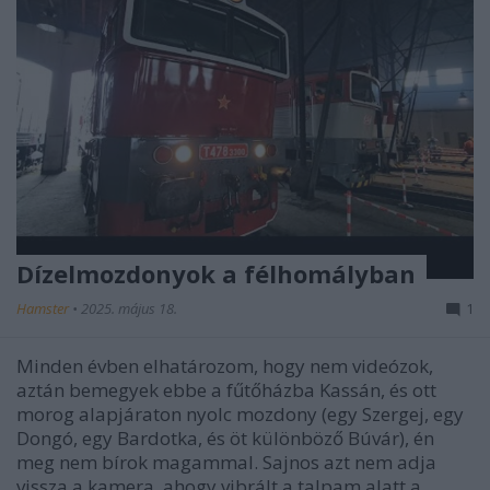
Dízelmozdonyok a félhomályban
Hamster
•
2025. május 18.
1
Minden évben elhatározom, hogy nem videózok,
aztán bemegyek ebbe a fűtőházba Kassán, és ott
morog alapjáraton nyolc mozdony (egy Szergej, egy
Dongó, egy Bardotka, és öt különböző Búvár), én
meg nem bírok magammal. Sajnos azt nem adja
vissza a kamera, ahogy vibrált a talpam alatt a