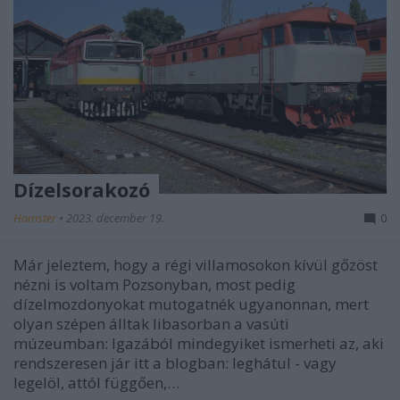
Dízelsorakozó
Hamster
•
2023. december 19.
0
Már jeleztem, hogy a régi villamosokon kívül gőzöst
nézni is voltam Pozsonyban, most pedig
dízelmozdonyokat mutogatnék ugyanonnan, mert
olyan szépen álltak libasorban a vasúti
múzeumban: Igazából mindegyiket ismerheti az, aki
rendszeresen jár itt a blogban: leghátul - vagy
legelöl, attól függően,…