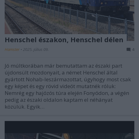
Henschel északon, Henschel délen
Hamster
•
2025. július 09.
4
Jó múltkorában már bemutattam az északi part
újdonsült mozdonyait, a német Henschel által
gyártott Nohab-leszármazottat, úgyhogy most csak
egy képet és egy rövid videót mutatnék róluk:
Nemrég egy hajózós túra elején Fonyódon, a végén
pedig az északi oldalon kaptam el néhányat
közülük. Egyik…