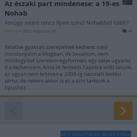
Az északi part mindenese: a 19-es
Nohab
Amúgy miért nincs ilyen színű Nohabból több?
Hamster
•
2023. augusztus 08.
43
Relatíve gyakran szerepelnek kedvenc svéd
mozdonyaim a blogban, de bevallom, nem
mindegyiket szeretem egyformán, egy ideje ugyanis
ő a kedvencem: Amit itt fentebb Tapolca előtt látunk,
az ugyan nem teljesen a 2000-ig használt festési
séma, de nekem akkor is ez a szín tartozik a
típushoz.…
SÜTI BEÁLLÍTÁSOK MÓDOSÍTÁSA