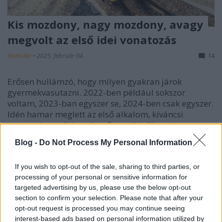
Kis mozdony, nagy mozdony, avagy
megvolt az első idei vonatozás
Hamster
•
2025. február 04.
14
Erősen hullámzó, hogy milyen gyakran járok
gyermekvasutazni. 2022-ben például sokszor
voltam, 2023-ban egyszer se, 2024-ben csak egyszer.
Idén hamar meglett az első alkalom, kíváncsi
vagyok, lesz-e folytatása. Ez attól is függ, hogy
hányszor közlekedik valami érdekes masina - mint
Blog -
Do Not Process My Personal Information
például ő: A…
If you wish to opt-out of the sale, sharing to third parties, or
processing of your personal or sensitive information for
targeted advertising by us, please use the below opt-out
section to confirm your selection. Please note that after your
opt-out request is processed you may continue seeing
interest-based ads based on personal information utilized by