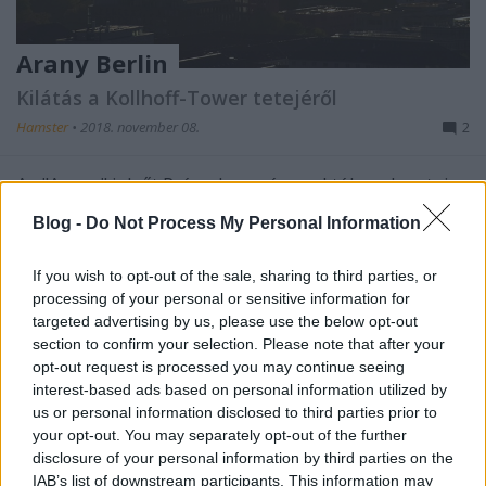
Arany Berlin
Kilátás a Kollhoff-Tower tetejéről
Hamster
•
2018. november 08.
2
Az "Arany" jelzőt Prága kapcsán szokták emlegetni,
de egy eső utáni szeptemberi délutánon a lemenő
Blog -
Do Not Process My Personal Information
nap fényében fürdő Berlinre is ráillett: A Kollhoff-
Tower tetején működő kilátóterasszal már évek óta
If you wish to opt-out of the sale, sharing to third parties, or
szemeztem, de valahogy mindig túl későn jártam a
processing of your personal or sensitive information for
Potsdamer Platzon, és már zárva volt. Idén…
targeted advertising by us, please use the below opt-out
section to confirm your selection. Please note that after your
opt-out request is processed you may continue seeing
interest-based ads based on personal information utilized by
us or personal information disclosed to third parties prior to
your opt-out. You may separately opt-out of the further
disclosure of your personal information by third parties on the
IAB’s list of downstream participants. This information may