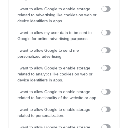
I want to allow Google to enable storage
related to advertising like cookies on web or
device identifiers in apps.
I want to allow my user data to be sent to
Google for online advertising purposes.
I want to allow Google to send me
personalized advertising.
I want to allow Google to enable storage
related to analytics like cookies on web or
device identifiers in apps.
I want to allow Google to enable storage
Róma
related to functionality of the website or app.
Hamster
•
2017. november 12.
0
I want to allow Google to enable storage
related to personalization.
A múltkori vicceskedő bejegyzés után kellene írnom
valamit magáról az Örök Városról is, viszont ez
I want to allow Google to enable storage