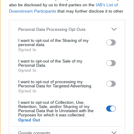
also be disclosed by us to third parties on the
IAB’s List of
Downstream Participants
that may further disclose it to other
third parties.
Please note that this website/app uses one or more Google
Personal Data Processing Opt Outs
services and may gather and store information including but
not limited to your visit or usage behaviour. You may click to
I want to opt-out of the Sharing of my
personal data.
grant or deny consent to Google and its third-party tags to
Opted In
use your data for below specified purposes in below Google
"Róma elég sűrű", második rész: a
consent section.
I want to opt-out of the Sale of my
Forum Romanum
Personal Data.
Opted In
Hamster
•
2017. december 04.
3
I want to opt-out of processing my
Personal Data for Targeted Advertising.
Körülbelül 35 évet késtem ennek a helynek a
Opted In
meglátogatásával, úgy értve, hogy már
I want to opt-out of Collection, Use,
gyerekkoromban odavoltam az ókori Rómáért, de
Retention, Sale, and/or Sharing of my
csak idén szeptemberben jutottam el annak
Personal Data that Is Unrelated with the
Purposes for which it was collected.
központjába, egy rég lecsapolt, egykor lápos
Opted Out
völgybe, melyet a helyiek egyszerűen csak Fórumnak
vagy Nagy Fórumnak neveztek. A…
Google consents