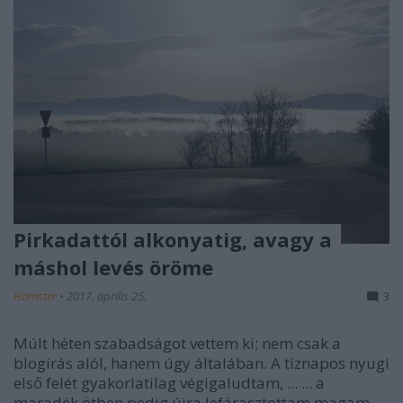
Pirkadattól alkonyatig, avagy a
máshol levés öröme
Hamster
•
2017. április 25.
3
Múlt héten szabadságot vettem ki; nem csak a
blogírás alól, hanem úgy általában. A tíznapos nyugi
első felét gyakorlatilag végigaludtam, ... ... a
maradék ötben pedig újra lefárasztottam magam,