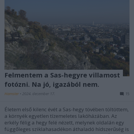
Felmentem a Sas-hegyre villamost
fotózni. Na jó, igazából nem.
Hamster
•
2024. december 17.
15
Életem első kilenc évét a Sas-hegy tövében töltöttem,
a környék egyetlen tízemeletes lakóházában. Az
erkély félig a hegy felé nézett, melynek oldalán egy
függőleges sziklahasadékon áthaladó hídszerűség is