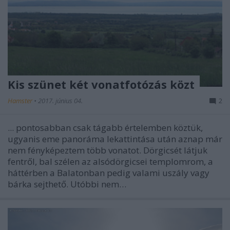
Kis szünet két vonatfotózás közt
Hamster
•
2017. június 04.
2
... pontosabban csak tágabb értelemben köztük,
ugyanis eme panoráma lekattintása után aznap már
nem fényképeztem több vonatot. Dörgicsét látjuk
fentről, bal szélen az alsódörgicsei templomrom, a
háttérben a Balatonban pedig valami uszály vagy
bárka sejthető. Utóbbi nem…