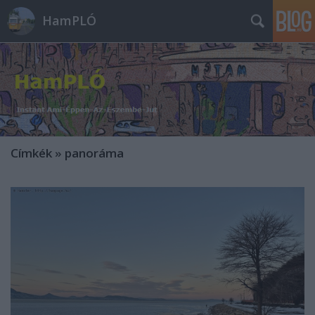
HamPLÓ
Címkék
»
panoráma