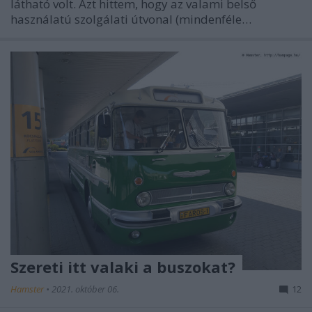
látható volt. Azt hittem, hogy az valami belső
használatú szolgálati útvonal (mindenféle…
Szereti itt valaki a buszokat?
Hamster
•
2021. október 06.
12