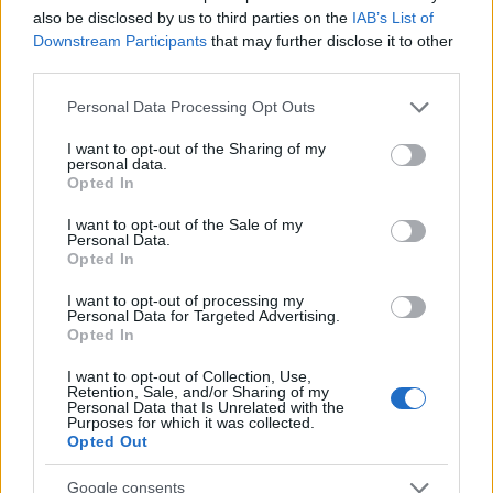
also be disclosed by us to third parties on the
IAB’s List of
Downstream Participants
that may further disclose it to other
third parties.
Please note that this website/app uses one or more Google
Personal Data Processing Opt Outs
services and may gather and store information including but
not limited to your visit or usage behaviour. You may click to
I want to opt-out of the Sharing of my
personal data.
grant or deny consent to Google and its third-party tags to
Opted In
use your data for below specified purposes in below Google
consent section.
I want to opt-out of the Sale of my
Personal Data.
Opted In
Amíg megjött a Fényvillamos...
I want to opt-out of processing my
Hamster
•
2014. február 03.
9
Personal Data for Targeted Advertising.
Opted In
A múltkori képek és videófelvételek a jéghegy
I want to opt-out of Collection, Use,
csúcsát képzik csak a képzavarban, amivel a témával
Retention, Sale, and/or Sharing of my
töltött időmennyiséget lehetne leírni. Minden
Personal Data that Is Unrelated with the
Purposes for which it was collected.
megörökítési lehetőségre jutott (némi helyezkedés
Opted Out
után) 30-40-50 percnyi várakozás, ami néha még
úgy is sok volt, hogy enyhe…
Google consents