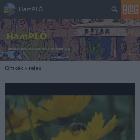
HamPLÓ
Címkék
»
relax