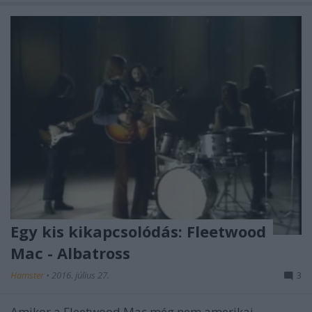
Egy kis kikapcsolódás: Fleetwood
Mac - Albatross
Hamster
•
2016. július 27.
3
Amikor a Fleetwood Mac még nem amerikai