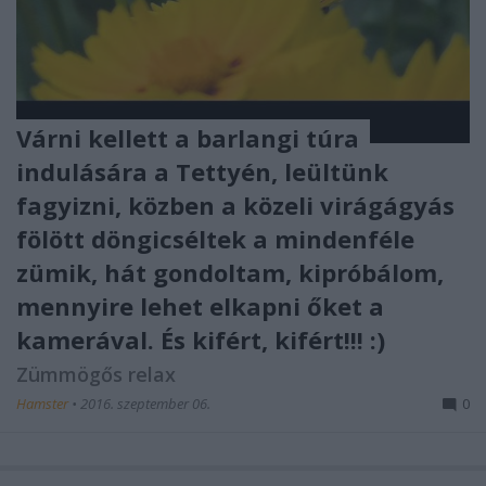
Várni kellett a barlangi túra
indulására a Tettyén, leültünk
fagyizni, közben a közeli virágágyás
fölött döngicséltek a mindenféle
zümik, hát gondoltam, kipróbálom,
mennyire lehet elkapni őket a
kamerával. És kifért, kifért!!! :)
Zümmögős relax
Hamster
•
2016. szeptember 06.
0