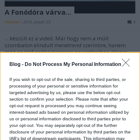
A Fonódóra várva...
Hamster
•
2016. január 23.
4
... készült ez a videó. Már hogy nem a múlt
szombaton elindult menetrend szerintire, hanem
még az első próbajáratokra novemberben. Jókora
lyuk volt a síndöcögények közt, a Dunán pedig épp
Blog -
Do Not Process My Personal Information
komoly forgalom volt, úgyhogy a kamerát leraktam
a kőkorlátra, megnyomtam a felvételt, és…
If you wish to opt-out of the sale, sharing to third parties, or
processing of your personal or sensitive information for
targeted advertising by us, please use the below opt-out
section to confirm your selection. Please note that after your
opt-out request is processed you may continue seeing
interest-based ads based on personal information utilized by
us or personal information disclosed to third parties prior to
your opt-out. You may separately opt-out of the further
disclosure of your personal information by third parties on the
IAB’s list of downstream participants. This information may