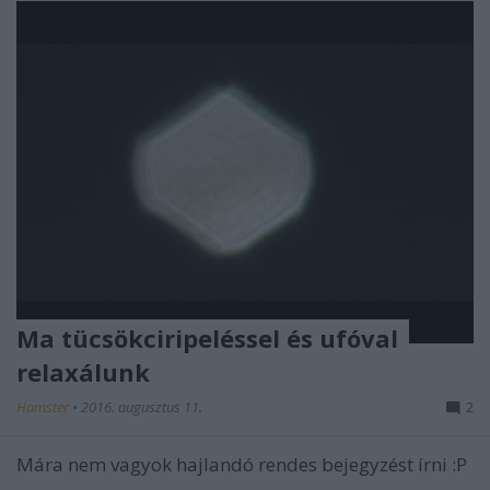
Ma tücsökciripeléssel és ufóval
relaxálunk
Hamster
•
2016. augusztus 11.
2
Mára nem vagyok hajlandó rendes bejegyzést írni :P