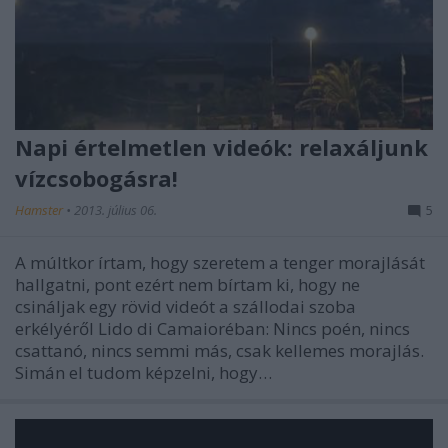
Napi értelmetlen videók: relaxáljunk
vízcsobogásra!
Hamster
•
2013. július 06.
5
A múltkor írtam, hogy szeretem a tenger morajlását
hallgatni, pont ezért nem bírtam ki, hogy ne
csináljak egy rövid videót a szállodai szoba
erkélyéről Lido di Camaioréban: Nincs poén, nincs
csattanó, nincs semmi más, csak kellemes morajlás.
Simán el tudom képzelni, hogy…