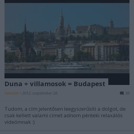
Duna + villamosok = Budapest
Hamster
•
2012. szeptember 28.
30
Tudom, a cím jelentősen leegyszerűsíti a dolgot, de
csak kellett valami címet adnom pénteki relaxálós
videómnak :)